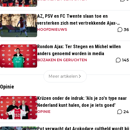
AZ, PSV en FC Twente slaan toe en
versterken zich met vertrekkende Ajax-
36
talenten
HOOFDNIEUWS
Rondom Ajax: Ter Stegen en Míchel willen
anders genoemd worden in media
145
BIJZAKEN EN GERUCHTEN
Meer artikelen
Opinie
Krüzen onder de indruk: 'Als je zo'n type naar
Nederland kunt halen, doe je iets goed'
24
OPINIE
Pot verwacht dat Arokodare cultheld wordt bij