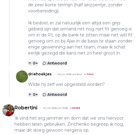
de zeer korte termijn (half seizoentje, zonder
voorbereiding).
Ik bedoel, er zal natuurlijk een altijd een grijs
gebied zijn dat iemand nét nog niet fit genoeg is
om in de PL op de bank te zitten maar net wél fit
genoeg om zo bij Ajax in de basis te staan zonder
enige gewenning aan het team, maar ik schat
eerlijk gezegd die kans niet zo heel groot in.
0
+
Antwoord
driehoekjes
02 juli 2026 om 8:44
+
7042
Wilde hij zelf wel opgesteld worden?
0
+
Antwoord
Robertini
01 juli 2026 om 15:58
+
53038
Ik vind het erg jammer en dom dat we ons hiervoor
hebben laten gebruiken. Zinchenko begreep ik nog,
maar dit sloeg gewoon nergens op.