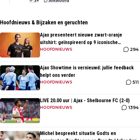
3
+
Antwoord
Hoofdnieuws & Bijzaken en geruchten
Ajax presenteert nieuwe zwart-oranje
uitshirt: geïnspireerd op 9 iconische
294
momenten uit clubhistorie
HOOFDNIEUWS
Ajax Showtime is vernieuwd: jullie feedback
helpt ons verder
511
HOOFDNIEUWS
LIVE 20.00 uur | Ajax - Shelbourne FC (2-0)
1394
HOOFDNIEUWS
Míchel bespreekt situatie Godts en