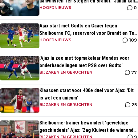
aanwinsten Ter Stegen en Brandt: 'Julian kan
0
spelen in de slotfase'
HOOFDNIEUWS
Ajax start met Godts en Gaaei tegen
Shelbourne FC, reserverol voor Brandt en Ter
109
Stegen
HOOFDNIEUWS
'Ajax in zee met topmakelaar Mendes voor
onderhandelingen met PSG over Godts'
77
BIJZAKEN EN GERUCHTEN
Klaassen staat voor 400e duel voor Ajax: 'Dit
is wel een unicum'
25
BIJZAKEN EN GERUCHTEN
Shelbourne-trainer bewondert 'geweldige
geschiedenis' Ajax: 'Zag Kluivert de winnende
9
scoren'
BIJZAKEN EN GERUCHTEN