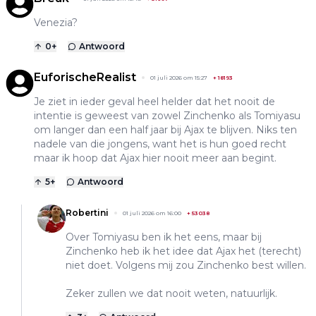
Venezia?
0
+
Antwoord
EuforischeRealist
01 juli 2026 om 15:27
+
18193
Je ziet in ieder geval heel helder dat het nooit de
intentie is geweest van zowel Zinchenko als Tomiyasu
om langer dan een half jaar bij Ajax te blijven. Niks ten
nadele van die jongens, want het is hun goed recht
maar ik hoop dat Ajax hier nooit meer aan begint.
5
+
Antwoord
Robertini
01 juli 2026 om 16:00
+
53038
Over Tomiyasu ben ik het eens, maar bij
Zinchenko heb ik het idee dat Ajax het (terecht)
niet doet. Volgens mij zou Zinchenko best willen.
Zeker zullen we dat nooit weten, natuurlijk.