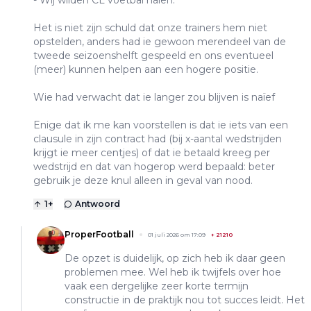
Het is niet zijn schuld dat onze trainers hem niet
opstelden, anders had ie gewoon merendeel van de
tweede seizoenshelft gespeeld en ons eventueel
(meer) kunnen helpen aan een hogere positie.
Wie had verwacht dat ie langer zou blijven is naïef
Enige dat ik me kan voorstellen is dat ie iets van een
clausule in zijn contract had (bij x-aantal wedstrijden
krijgt ie meer centjes) of dat ie betaald kreeg per
wedstrijd en dat van hogerop werd bepaald: beter
gebruik je deze knul alleen in geval van nood.
1
+
Antwoord
ProperFootball
01 juli 2026 om 17:09
+
21210
De opzet is duidelijk, op zich heb ik daar geen
problemen mee. Wel heb ik twijfels over hoe
vaak een dergelijke zeer korte termijn
constructie in de praktijk nou tot succes leidt. Het