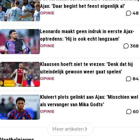
Ajax: 'Daar begint het feest eigenlijk al'
48
OPINIE
Leonardo maakt geen indruk in eerste Ajax-
optredens: 'Hij is ook echt langzaam'
368
OPINIE
Klaassen hoeft niet te vrezen: 'Denk dat hij
uiteindelijk gewoon weer gaat spelen'
84
OPINIE
Kluivert plots gelinkt aan Ajax: 'Misschien wel
als vervanger van Mika Godts'
60
OPINIE
Meer artikelen
Voetbalnieuws