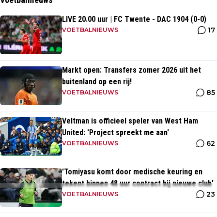
LIVE 20.00 uur | FC Twente - DAC 1904 (0-0)
17
VOETBALNIEUWS
Markt open: Transfers zomer 2026 uit het
buitenland op een rij!
85
VOETBALNIEUWS
Veltman is officieel speler van West Ham
United: 'Project spreekt me aan'
62
VOETBALNIEUWS
'Tomiyasu komt door medische keuring en
tekent binnen 48 uur contract bij nieuwe club'
23
VOETBALNIEUWS