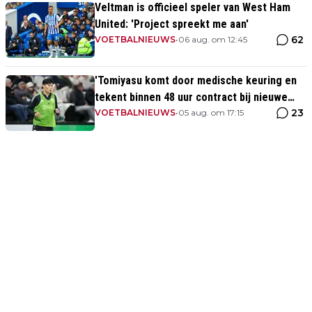
Veltman is officieel speler van West Ham
United: 'Project spreekt me aan'
62
VOETBALNIEUWS
•
06 aug. om 12:45
'Tomiyasu komt door medische keuring en
tekent binnen 48 uur contract bij nieuwe
23
club'
VOETBALNIEUWS
•
05 aug. om 17:15