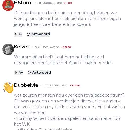
HStorm
01 juli 2026 om 21:12
+
4258
Dit soort dingen beter niet meer doen, hebben we
weinig aan, lek met een lek dichten. Dan liever eigen
jeugd (of een veel betere fitte speler).
1
+
Antwoord
Keizer
01 juli 2026 om 17:20
+
35286
Waarom dit artikel? Laat hem het lekker zelf
uitvogelen, heeft niks met Ajax te maken verder.
4
+
Antwoord
Dubbelvla
01 juli 2026 om 16:27
+
12470
wat zeuren mensen nou over een revalidatiecentrum?
Dit was gewoon een wederzijde dienst, niets anders
dan you scratch my back, i scratch yours. En dat wisten
we van tevoren:
- Tommy wilde fit worden, spelen en kans maken op
het WK
- Wij wilden CL voetbal halen.