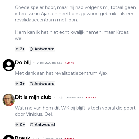
Goede speler hoor, maar hij had volgens mij totaal geen
interesse in Ajax, en heeft ons gewoon gebruikt als een
revalidatiecentrum met loon.
Hem kan ik het niet echt kwalijk nemen, maar Kroes
wel.
2
+
Antwoord
Dolblij
01 juli 2026 om 15:54
+
58149
Met dank aan het revalitdatiecentrum Ajax.
3
+
Antwoord
Dit is mijn club
01 juli 2026 om 15:49
+
14482
Wat me van hem dit WK bij blijft is toch vooral die poort
door Vinicius. Oei.
0
+
Antwoord
Breuk
01 juli 2026 om 15:48
+
31967