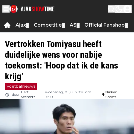
Ajax
Competitie
AS
Official Fanshop
▼
▼
▼
▼
Vertrokken Tomiyasu heeft
duidelijke wens voor nabije
toekomst: 'Hoop dat ik de kans
krijg'
Voetbalnieuws
Bart
woensdag, 01 juli 2026 om
Nikkan
door
Veenstra
15:10
Sports