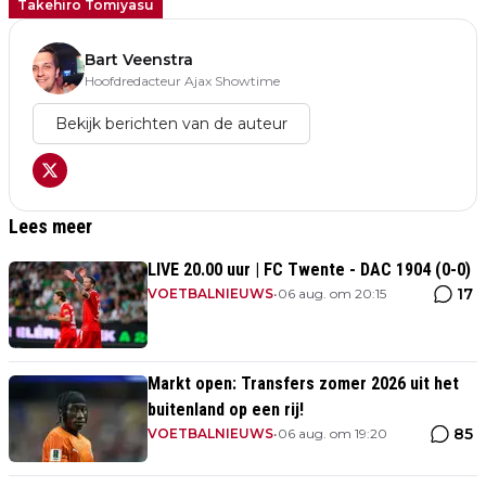
Takehiro Tomiyasu
Bart Veenstra
Hoofdredacteur Ajax Showtime
Bekijk berichten van de auteur
Lees meer
LIVE 20.00 uur | FC Twente - DAC 1904 (0-0)
17
VOETBALNIEUWS
•
06 aug. om 20:15
Markt open: Transfers zomer 2026 uit het
buitenland op een rij!
85
VOETBALNIEUWS
•
06 aug. om 19:20