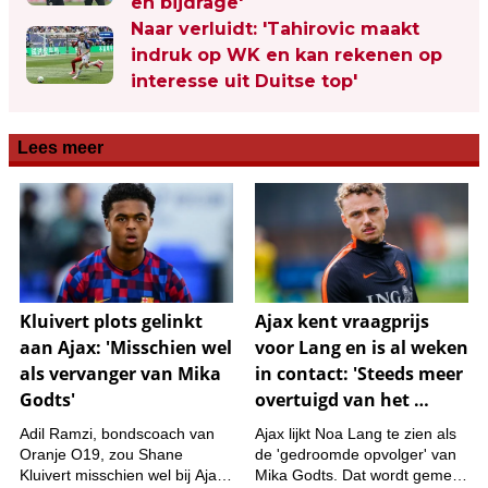
en bijdrage'
Naar verluidt: 'Tahirovic maakt
indruk op WK en kan rekenen op
interesse uit Duitse top'