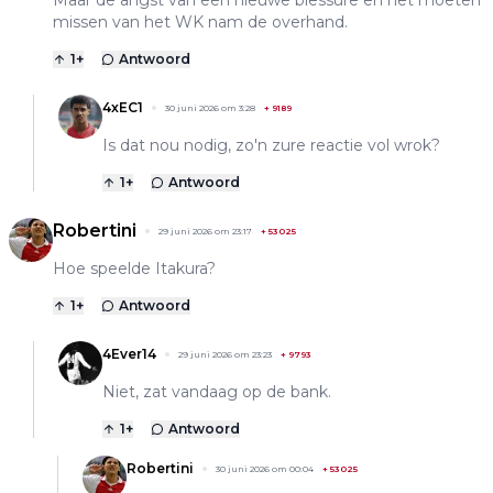
missen van het WK nam de overhand.
1
+
Antwoord
4xEC1
30 juni 2026 om 3:28
+
9189
Is dat nou nodig, zo'n zure reactie vol wrok?
1
+
Antwoord
Robertini
29 juni 2026 om 23:17
+
53025
Hoe speelde Itakura?
1
+
Antwoord
4Ever14
29 juni 2026 om 23:23
+
9793
Niet, zat vandaag op de bank.
1
+
Antwoord
Robertini
30 juni 2026 om 00:04
+
53025