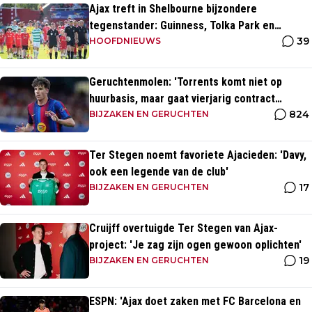
Ajax treft in Shelbourne bijzondere
tegenstander: Guinness, Tolka Park en
39
bijzonder lage marktwaarde
HOOFDNIEUWS
Geruchtenmolen: 'Torrents komt niet op
huurbasis, maar gaat vierjarig contract
824
tekenen bij Ajax'
BIJZAKEN EN GERUCHTEN
Ter Stegen noemt favoriete Ajacieden: 'Davy,
ook een legende van de club'
17
BIJZAKEN EN GERUCHTEN
Cruijff overtuigde Ter Stegen van Ajax-
project: 'Je zag zijn ogen gewoon oplichten'
19
BIJZAKEN EN GERUCHTEN
ESPN: 'Ajax doet zaken met FC Barcelona en