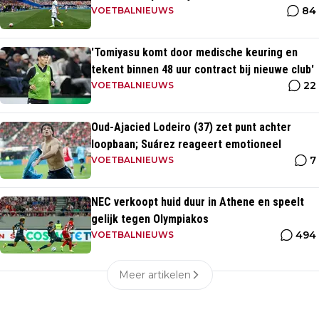
84
VOETBALNIEUWS
'Tomiyasu komt door medische keuring en
tekent binnen 48 uur contract bij nieuwe club'
22
VOETBALNIEUWS
Oud-Ajacied Lodeiro (37) zet punt achter
loopbaan; Suárez reageert emotioneel
7
VOETBALNIEUWS
NEC verkoopt huid duur in Athene en speelt
gelijk tegen Olympiakos
494
VOETBALNIEUWS
Meer artikelen