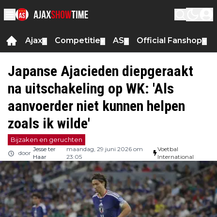
Ajax
Competitie
AS
Official Fanshop
▼
▼
▼
▼
Japanse Ajacieden diepgeraakt
na uitschakeling op WK: 'Als
aanvoerder niet kunnen helpen
zoals ik wilde'
Bijzaken en geruchten
Jesse ter
maandag, 29 juni 2026 om
Voetbal
door
Haar
23:05
International