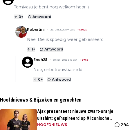
Tomiyasu je bent nog welkom hoor ;)
0
+
Antwoord
Robertini
29 juni 2026 om 23:16
+
53025
Nee. Die is spoedig weer geblesseerd.
1
+
Antwoord
Enoh25
30 juni 2026 om 4:54
+
2762
Nee, onbetrouwbaar idd
0
+
Antwoord
Hoofdnieuws & Bijzaken en geruchten
Ajax presenteert nieuwe zwart-oranje
uitshirt: geïnspireerd op 9 iconische
294
momenten uit clubhistorie
HOOFDNIEUWS