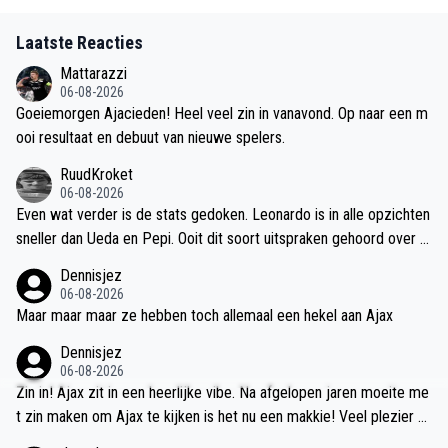
Laatste Reacties
Mattarazzi
06-08-2026
Goeiemorgen Ajacieden! Heel veel zin in vanavond. Op naar een m
ooi resultaat en debuut van nieuwe spelers.
RuudKroket
06-08-2026
Even wat verder is de stats gedoken. Leonardo is in alle opzichten
sneller dan Ueda en Pepi. Ooit dit soort uitspraken gehoord over d
eze 2? Ook is Leonardo veel sneller dan Harry Kane. De enige cen
Dennisjez
trum spits die ik zo gauw kon vinden die echt sneller is,is Haaland.
06-08-2026
Ik denk dat ik me nu in ieder geval meer in de snelheid van Leonar
Maar maar maar ze hebben toch allemaal een hekel aan Ajax
do verdiept heb dan het hele team loser analisten van espn ooit he
Dennisjez
eft gedaan of gaat doen.
06-08-2026
Zin in! Ajax zit in een heerlijke vibe. Na afgelopen jaren moeite me
t zin maken om Ajax te kijken is het nu een makkie! Veel plezier va
navond Ajacieden