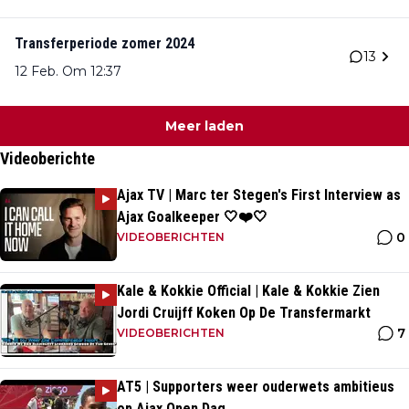
Transferperiode zomer 2024
13
12 Feb. Om 12:37
Meer laden
Videoberichte
Ajax TV | Marc ter Stegen's First Interview as
Ajax Goalkeeper 🤍❤️🤍
0
VIDEOBERICHTEN
Kale & Kokkie Official | Kale & Kokkie Zien
Jordi Cruijff Koken Op De Transfermarkt
7
VIDEOBERICHTEN
AT5 | Supporters weer ouderwets ambitieus
op Ajax Open Dag