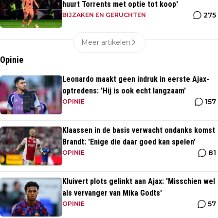
huurt Torrents met optie tot koop'
275
BIJZAKEN EN GERUCHTEN
Meer artikelen
Opinie
Leonardo maakt geen indruk in eerste Ajax-
optredens: 'Hij is ook echt langzaam'
157
OPINIE
Klaassen in de basis verwacht ondanks komst
Brandt: 'Enige die daar goed kan spelen'
81
OPINIE
Kluivert plots gelinkt aan Ajax: 'Misschien wel
als vervanger van Mika Godts'
57
OPINIE