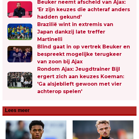
Beuker neemt afscheid van Ajax:
'Er zijn keuzes die achteraf anders
hadden gekund'
Brazilië wint in extremis van
Japan dankzij late treffer
Martinelli
Blind gaat in op vertrek Beuker en
bespreekt mogelijke terugkeer
van zoon bij Ajax
Rondom Ajax: Jeugdtrainer Bijl
ergert zich aan keuzes Koeman:
'Ga alsjeblieft gewoon met vier
achterop spelen'