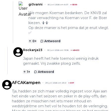
gi0vanni
30 juni 2026 om 6:07
+
9399
We mogen Koeman bedanken. De KNVB zal
naar verwachting na Koeman voor F. de Boer
kiezen. 🤷🤷
Op deze manier is het prima dat je eruit vliegt.
✅️
0
+
Antwoord
Rockanje23
30 juni 2026 om 19:36
+
48430
Japan heeft het hele toernooi weinig indruk
gemaakt. Vrij zwakke ploeg zelfs.
1
+
Antwoord
AFCAKampen
29 juni 2026 om 23:41
+
397
Tja, hadden ze zich maar volledig ingezet voor Ajax aan
het einde van het seizoen en zeker in de play-offs, dan
hadden ze misschien net iets meer inhoud en
wedstrijdritme om het vol te houden tot de verlenging.
Maar de angst van een nieuwe blessure en het moeten