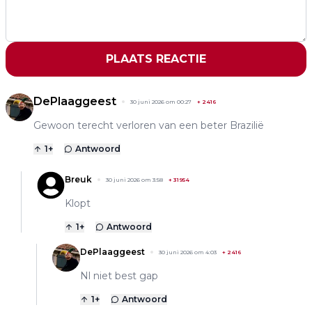
PLAATS REACTIE
DePlaaggeest
30 juni 2026 om 00:27
+
2416
Gewoon terecht verloren van een beter Brazilië
1
+
Antwoord
Breuk
30 juni 2026 om 3:58
+
31954
Klopt
1
+
Antwoord
DePlaaggeest
30 juni 2026 om 4:03
+
2416
Nl niet best gap
1
+
Antwoord