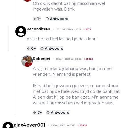
Oh ok, ik dacht dat hij misschien wel
ingevallen was. Dank.
1
+
Antwoord
ReconditeNL
29 juni 2026 om 23:27
+
6572
Als je het artikel las had je dat door ;)
0
+
Antwoord
Robertini
30 juni 2026 om 00:06
+
53025
Als jij minder bijdehand was, had je meer
vrienden. Niemand is perfect.
Ik had het gewoon gelezen, maar er stond
niet dat hij de hele wedstrijd op de bank zat.
Alleen dat hij op de bank zat. M'n aanname
was dat hij misschien wel ingevallen was.
7
+
Antwoord
ajax4ever001
29 juni 2026 om 23:15
+
25809