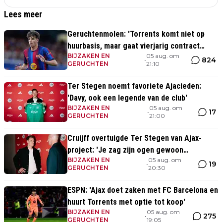
Lees meer
Geruchtenmolen: 'Torrents komt niet op
huurbasis, maar gaat vierjarig contract
BIJZAKEN EN
05 aug. om
tekenen bij Ajax'
824
•
GERUCHTEN
21:10
Ter Stegen noemt favoriete Ajacieden:
'Davy, ook een legende van de club'
BIJZAKEN EN
05 aug. om
17
•
GERUCHTEN
21:00
Cruijff overtuigde Ter Stegen van Ajax-
project: 'Je zag zijn ogen gewoon
BIJZAKEN EN
05 aug. om
oplichten'
19
•
GERUCHTEN
20:30
ESPN: 'Ajax doet zaken met FC Barcelona en
huurt Torrents met optie tot koop'
BIJZAKEN EN
05 aug. om
275
•
GERUCHTEN
19:05