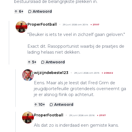
bestuursraad de belangrijkste plekken in.
6
+
Antwoord
ProperFootball
29 juni 2026 om 20:14
+
21197
"Beuker is iets te veel in zichzelf gaan geloven."
Exact dit. Rasopportunist waarbij de praatjes de
lading helaas niet dekken.
5
+
Antwoord
wijzijndebeste123
29 juni 2026 om 20:15
+
208412
Eens. Maar als je leest dat Fred Grim de
jeugdportefeuille grotendeels overneemt ga
je er alsnog flink op achteruit.
10
+
Antwoord
ProperFootball
29 juni 2026 om 20:16
+
21197
Als dat zo is inderdaad een gemiste kans.