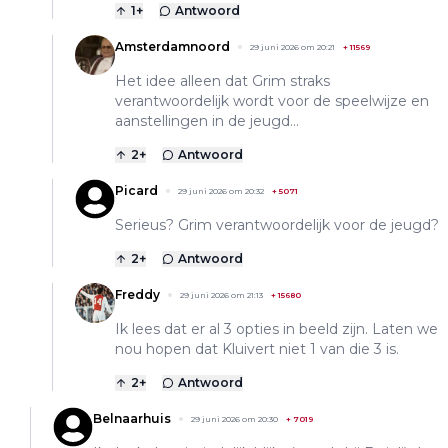
1
+
Antwoord
Amsterdamnoord
29 juni 2026 om 20:21
+
11569
Het idee alleen dat Grim straks
verantwoordelijk wordt voor de speelwijze en
aanstellingen in de jeugd…
2
+
Antwoord
Picard
29 juni 2026 om 20:32
+
5071
Serieus? Grim verantwoordelijk voor de jeugd?
2
+
Antwoord
Freddy
29 juni 2026 om 21:13
+
15680
Ik lees dat er al 3 opties in beeld zijn. Laten we
nou hopen dat Kluivert niet 1 van die 3 is.
2
+
Antwoord
Belnaarhuis
29 juni 2026 om 20:30
+
7019