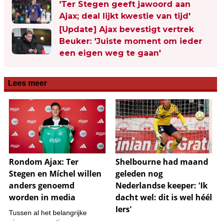
'Ter Stegen geeft jawoord aan
Ajax; deal lijkt kwestie van tijd'
[Update] Ajax bevestigt vertrek
Beuker: 'Juiste moment om ieder
een eigen weg te gaan'