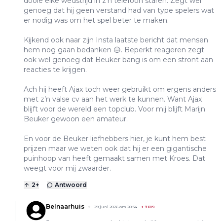
dooie elke wedstrijd in z’n telefoon staren. Zegt wel
genoeg dat hij geen verstand had van type spelers wat
er nodig was om het spel beter te maken.
Kijkend ook naar zijn Insta laatste bericht dat mensen
hem nog gaan bedanken 😑. Beperkt reageren zegt
ook wel genoeg dat Beuker bang is om een stront aan
reacties te krijgen.
Ach hij heeft Ajax toch weer gebruikt om ergens anders
met z’n valse cv aan het werk te kunnen. Want Ajax
blijft voor de wereld een topclub. Voor mij blijft Marijn
Beuker gewoon een amateur.
En voor de Beuker liefhebbers hier, je kunt hem best
prijzen maar we weten ook dat hij er een gigantische
puinhoop van heeft gemaakt samen met Kroes. Dat
weegt voor mij zwaarder.
2
+
Antwoord
Belnaarhuis
29 juni 2026 om 20:34
+
7019