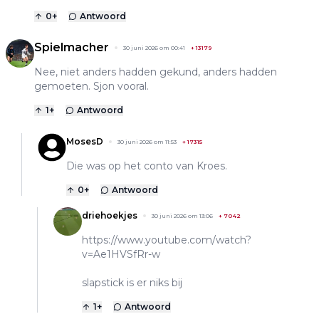
0
+
Antwoord
Spielmacher
30 juni 2026 om 00:41
+
13179
Nee, niet anders hadden gekund, anders hadden
gemoeten. Sjon vooral.
1
+
Antwoord
MosesD
30 juni 2026 om 11:53
+
17315
Die was op het conto van Kroes.
0
+
Antwoord
driehoekjes
30 juni 2026 om 13:06
+
7042
https://www.youtube.com/watch?
v=Ae1HVSfRr-w
slapstick is er niks bij
1
+
Antwoord