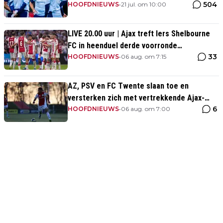
504
HOOFDNIEUWS
•
21 jul. om 10:00
LIVE 20.00 uur | Ajax treft Iers Shelbourne
FC in heenduel derde voorronde
33
Conference League
HOOFDNIEUWS
•
06 aug. om 7:15
AZ, PSV en FC Twente slaan toe en
versterken zich met vertrekkende Ajax-
6
talenten
HOOFDNIEUWS
•
06 aug. om 7:00