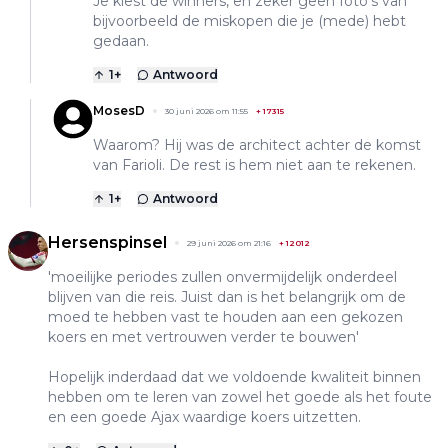
Je kiest de winners, en zeker geen foto’s van
bijvoorbeeld de miskopen die je (mede) hebt
gedaan.
1
+
Antwoord
MosesD
30 juni 2026 om 11:55
+
17315
Waarom? Hij was de architect achter de komst
van Farioli. De rest is hem niet aan te rekenen.
1
+
Antwoord
Hersenspinsel
29 juni 2026 om 21:16
+
12012
'moeilijke periodes zullen onvermijdelijk onderdeel
blijven van die reis. Juist dan is het belangrijk om de
moed te hebben vast te houden aan een gekozen
koers en met vertrouwen verder te bouwen'
Hopelijk inderdaad dat we voldoende kwaliteit binnen
hebben om te leren van zowel het goede als het foute
en een goede Ajax waardige koers uitzetten.