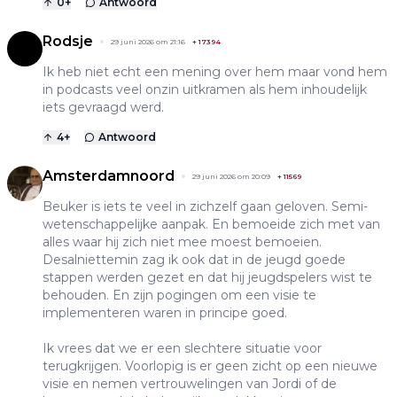
0
+
Antwoord
Rodsje
29 juni 2026 om 21:16
+
17394
Ik heb niet echt een mening over hem maar vond hem
in podcasts veel onzin uitkramen als hem inhoudelijk
iets gevraagd werd.
4
+
Antwoord
Amsterdamnoord
29 juni 2026 om 20:09
+
11569
Beuker is iets te veel in zichzelf gaan geloven. Semi-
wetenschappelijke aanpak. En bemoeide zich met van
alles waar hij zich niet mee moest bemoeien.
Desalniettemin zag ik ook dat in de jeugd goede
stappen werden gezet en dat hij jeugdspelers wist te
behouden. En zijn pogingen om een visie te
implementeren waren in principe goed.
Ik vrees dat we er een slechtere situatie voor
terugkrijgen. Voorlopig is er geen zicht op een nieuwe
visie en nemen vertrouwelingen van Jordi of de