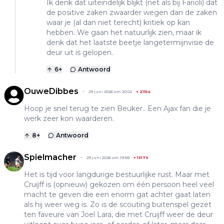
Ik denk dat uiteindelijk blijkt (net als bij Farioli) dat
de positive zaken zwaarder wegen dan de zaken
waar je (al dan niet terecht) kritiek op kan
hebben. We gaan het natuurlijk zien, maar ik
denk dat het laatste beetje langetermijnvisie de
deur uit is gelopen.
6
+
Antwoord
OuweDibbes
29 juni 2026 om 20:02
+
21154
Hoop je snel terug te zien Beuker.. Een Ajax fan die je
werk zeer kon waarderen.
8
+
Antwoord
Spielmacher
29 juni 2026 om 19:58
+
13179
Het is tijd voor langdurige bestuurlijke rust. Maar met
Cruijff is (opnieuw) gekozen om één persoon heel veel
macht te geven die een enorm gat achter gaat laten
als hij weer weg is. Zo is de scouting buitenspel gezet
ten faveure van Joel Lara, die met Cruijff weer de deur