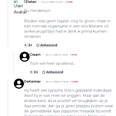
1Zlatan
29 juni 2026 om 22:11
+
11486
En Henderson.
Beuker was geen topper, nog te groen, maar in
een normale organisatie in een iets kleinere rol
(enkel jeugd bijv) had ie denk ik prima kunnen
renderen.
3
+
Antwoord
Craain
29 juni 2026 om 22:23
+
6796
Toch wel heel opvallend....
0
+
Antwoord
DeKenner
29 juni 2026 om 23:46
+
12801
Hij heeft wel typische foto’s geplaatst inderdaad.
Alsof hij er wat mee wil zeggen. Maar aan de
andere kant: als je positief wil terugkijken op je
Ajax periode, dan ga je geen plaatjes posten waar
de gemiddelde Ajax supporter misselijk bij wordt.