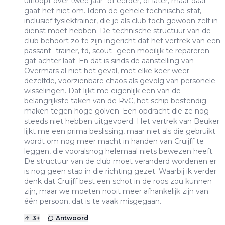
uitloopt over twee jaar -of eerder, of later, maar daar
gaat het niet om. Idem de gehele technische staf,
inclusief fysiektrainer, die je als club toch gewoon zelf in
dienst moet hebben. De technische structuur van de
club behoort zo te zijn ingericht dat het vertrek van een
passant -trainer, td, scout- geen moeilijk te repareren
gat achter laat. En dat is sinds de aanstelling van
Overmars al niet het geval, met elke keer weer
dezelfde, voorzienbare chaos als gevolg van personele
wisselingen. Dat lijkt me eigenlijk een van de
belangrijkste taken van de RvC, het schip bestendig
maken tegen hoge golven. Een opdracht die ze nog
steeds niet hebben uitgevoerd. Het vertrek van Beuker
lijkt me een prima beslissing, maar niet als die gebruikt
wordt om nog meer macht in handen van Cruijff te
leggen, die vooralsnog helemaal niets bewezen heeft.
De structuur van de club moet veranderd wordenen er
is nog geen stap in die richting gezet. Waarbij ik verder
denk dat Cruijff best een schot in de roos zou kunnen
zijn, maar we moeten nooit meer afhankelijk zijn van
één persoon, dat is te vaak misgegaan.
3
+
Antwoord