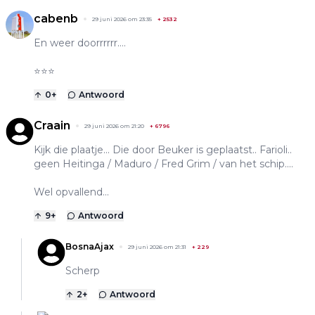
cabenb
29 juni 2026 om 23:35
+
2532
En weer doorrrrrr….
⭐️⭐️⭐️
0
+
Antwoord
Craain
29 juni 2026 om 21:20
+
6796
Kijk die plaatje... Die door Beuker is geplaatst.. Farioli..
geen Heitinga / Maduro / Fred Grim / van het schip....
Wel opvallend...
9
+
Antwoord
BosnaAjax
29 juni 2026 om 21:31
+
229
Scherp
2
+
Antwoord