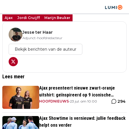
Ajax
Jordi Cruijff
Marijn Beuker
Jesse ter Haar
Adjunct-hoofdredacteur
Bekijk berichten van de auteur
Lees meer
Ajax presenteert nieuwe zwart-oranje
uitshirt: geïnspireerd op 9 iconische
294
momenten uit clubhistorie
HOOFDNIEUWS
•
23 jul. om 10:00
Ajax Showtime is vernieuwd: jullie feedback
helpt ons verder