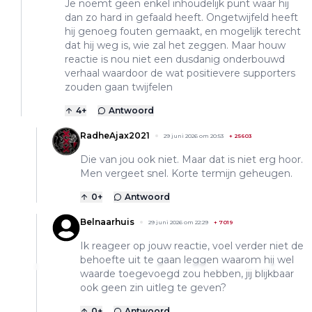
Je noemt geen enkel inhoudelijk punt waar hij
dan zo hard in gefaald heeft. Ongetwijfeld heeft
hij genoeg fouten gemaakt, en mogelijk terecht
dat hij weg is, wie zal het zeggen. Maar houw
reactie is nou niet een dusdanig onderbouwd
verhaal waardoor de wat positievere supporters
zouden gaan twijfelen
4
+
Antwoord
RadheAjax2021
29 juni 2026 om 20:53
+
25603
Die van jou ook niet. Maar dat is niet erg hoor.
Men vergeet snel. Korte termijn geheugen.
0
+
Antwoord
Belnaarhuis
29 juni 2026 om 22:29
+
7019
Ik reageer op jouw reactie, voel verder niet de
behoefte uit te gaan leggen waarom hij wel
waarde toegevoegd zou hebben, jij blijkbaar
ook geen zin uitleg te geven?
0
+
Antwoord