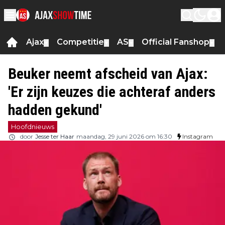
Ajax
Competitie
AS
Official Fanshop
▼
▼
▼
▼
Beuker neemt afscheid van Ajax:
'Er zijn keuzes die achteraf anders
hadden gekund'
Hoofdnieuws
door
Jesse ter Haar
maandag, 29 juni 2026 om 16:30
Instagram