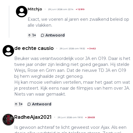
Mitchjo
29 juni 2026 om 22:14
+
12919
Exact, we voeren al jaren een zwalkend beleid op
alle vlakken.
1
+
Antwoord
de echte causio
29 juni 2026 om 19:32
+
3462
Beuker was verantwoordelijk voor JA en O19. Daar is het
twee jaar onder zijn leiding niet goed gegaan. Hij stelde
Weijs, Rose en Grim aan. Dat de nieuwe TD JA en O19
bij hem weghaalde zegt genoeg.
Hij kan mooie verhalen vertellen, maar het gaat om wat
je presteert. Kijk eens naar de filmpjes van hem over JA.
Niets van waar gemaakt.
1
+
Antwoord
RadheAjax2021
29 juni 2026 om 19:10
+
25603
Is gewoon achteraf te licht geweest voor Ajax. Als een