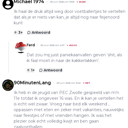
Michael 1974
29 juni 2026 om 19:53
+
25253
Ik haal de druk altijd weg door voetballertjes te vertellen
dat als je er niets van kan, je altijd nog naar feijenoord
kunt
3
+
Antwoord
Ferd
30 juni 2026 om 4:07
+
45220
Dat zou mij juist paniekaanvallen geven ‘shit, als
ik faal moet in naar de kakkerlakken’.
1
+
Antwoord
90MinutenLang
29 juni 2026 om 15:52
+
1657
Ik heb in de jeugd van PEC Zwolle gespeeld van m'n
11e totdat ik ongeveer 16 was. En ik kan je vertellen het
is echt wel zwaar. Vroeg naar bed elk weekend ,
oppassen met eten en zeker met vakanties, nauwelijks
naar feestjes of met vrienden hangen. Ik was het
plezier ook echt volledig kwijt en ben gaan
zaalvoetballen.