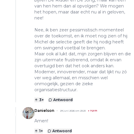
bijven De Ridder en De Jong, maar kan één
van hen hem dan al opvolgen? We mogen
het hopen, maar daar echt nu al in geloven,
nee!
Nee, ik ben zeer pessimistisch momenteel
over de toekomst, en ik moet nog zien of hij
Michel de selectie geeft die hij nodig heeft
om swingend voetbal te brengen.
Maar ook al lukt dat, mijn zorgen blijven en die
zijn uitermate frustrerend, omdat ik ervan
overtuigd ben dat het ook anders kan.
Moderner, innoverender, maar dat lijkt nu zó
ver weg allemaal, en misschien wel
onmogelijk, gezien de zieke
organisatiestructuur.
3
+
Antwoord
Danielson
29 juni 2026 om 23:23
+
72171
Amen!
1
+
Antwoord