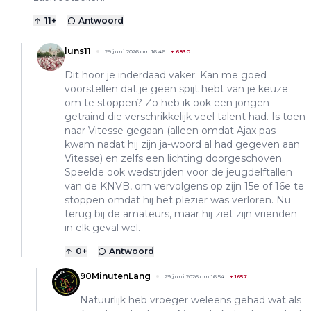
11
+
Antwoord
luns11
29 juni 2026 om 16:46
+
6830
Dit hoor je inderdaad vaker. Kan me goed
voorstellen dat je geen spijt hebt van je keuze
om te stoppen? Zo heb ik ook een jongen
getraind die verschrikkelijk veel talent had. Is toen
naar Vitesse gegaan (alleen omdat Ajax pas
kwam nadat hij zijn ja-woord al had gegeven aan
Vitesse) en zelfs een lichting doorgeschoven.
Speelde ook wedstrijden voor de jeugdelftallen
van de KNVB, om vervolgens op zijn 15e of 16e te
stoppen omdat hij het plezier was verloren. Nu
terug bij de amateurs, maar hij ziet zijn vrienden
in elk geval wel.
0
+
Antwoord
90MinutenLang
29 juni 2026 om 16:54
+
1657
Natuurlijk heb vroeger weleens gehad wat als