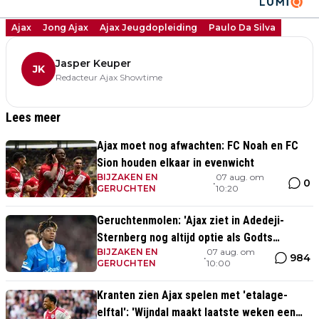
Ajax
Jong Ajax
Ajax Jeugdopleiding
Paulo Da Silva
Jasper Keuper
JK
Redacteur Ajax Showtime
Lees meer
Ajax moet nog afwachten: FC Noah en FC
Sion houden elkaar in evenwicht
BIJZAKEN EN
07 aug. om
0
•
GERUCHTEN
10:20
Geruchtenmolen: 'Ajax ziet in Adedeji-
Sternberg nog altijd optie als Godts
BIJZAKEN EN
07 aug. om
vertrekt'
984
•
GERUCHTEN
10:00
Kranten zien Ajax spelen met 'etalage-
elftal': 'Wijndal maakt laatste weken een