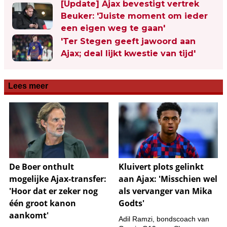
[Update] Ajax bevestigt vertrek
Beuker: 'Juiste moment om ieder
een eigen weg te gaan'
'Ter Stegen geeft jawoord aan
Ajax; deal lijkt kwestie van tijd'