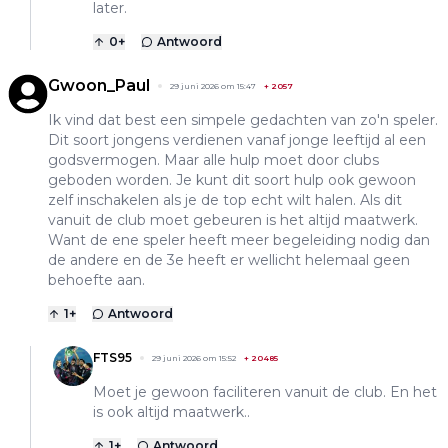
later.
0
+
Antwoord
Gwoon_Paul
29 juni 2026 om 15:47
+
2057
Ik vind dat best een simpele gedachten van zo'n speler.
Dit soort jongens verdienen vanaf jonge leeftijd al een
godsvermogen. Maar alle hulp moet door clubs
geboden worden. Je kunt dit soort hulp ook gewoon
zelf inschakelen als je de top echt wilt halen. Als dit
vanuit de club moet gebeuren is het altijd maatwerk.
Want de ene speler heeft meer begeleiding nodig dan
de andere en de 3e heeft er wellicht helemaal geen
behoefte aan.
1
+
Antwoord
FTS95
29 juni 2026 om 15:52
+
20485
Moet je gewoon faciliteren vanuit de club. En het
is ook altijd maatwerk..
1
+
Antwoord