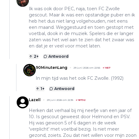
Ik was ook door PEC, naja, toen FC Zwolle
gescout. Maar ik was een opstandige puber en ik
heb het dus niet lang volgehouden, niet eens
een maand. Weggestuurd en toen gestopt met
voetbal, dook in de muziek. Spelers die er langer
zaten was het wel aan te zien dat het zwaar was
en dat je er veel voor moet laten.
2
+
Antwoord
90MinutenLang
29 juni 2026 om 22:56
+
1657
In mijn tijd was het ook FC Zwolle. (1992)
1
+
Antwoord
Lazell
29 juni 2026 om 22:35
+
18732
Herken dat verhaal bij mij neefje van een jaar of
10. Is gescout geweest door Helmond en PSV.
Hij was gewoon 5 of 6 dagen in de week
'verplicht' met voetbal bezig. Is niet meer
gezond, zoiets. Zou dat niet willen voor mijn zoon