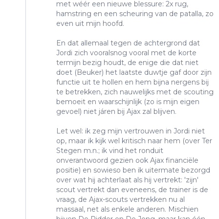
met wéér een nieuwe blessure: 2x rug,
hamstring en een scheuring van de patalla, zo
even uit mijn hoofd.
En dat allemaal tegen de achtergrond dat
Jordi zich vooralsnog vooral met de korte
termijn bezig houdt, de enige die dat niet
doet (Beuker) het laatste duwtje gaf door zijn
functie uit te hollen en hem bijna nergens bij
te betrekken, zich nauwelijks met de scouting
bemoeit en waarschijnlijk (zo is mijn eigen
gevoel) niet járen bij Ajax zal blijven.
Let wel: ik zeg mijn vertrouwen in Jordi niet
op, maar ik kijk wel kritisch naar hem (over Ter
Stegen m.n.; ik vind het ronduit
onverantwoord gezien ook Ajax financiële
positie) en sowieso ben ik uitermate bezorgd
over wat hij achterlaat als hij vertrekt: 'zijn'
scout vertrekt dan eveneens, de trainer is de
vraag, de Ajax-scouts vertrekken nu al
massaal, net als enkele anderen. Mischien