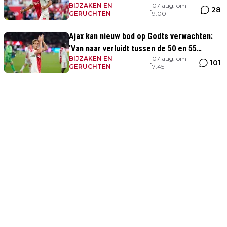
BIJZAKEN EN
07 aug. om
prima indruk'
28
•
GERUCHTEN
9:00
Ajax kan nieuw bod op Godts verwachten:
'Van naar verluidt tussen de 50 en 55
BIJZAKEN EN
07 aug. om
miljoen euro'
101
•
GERUCHTEN
7:45