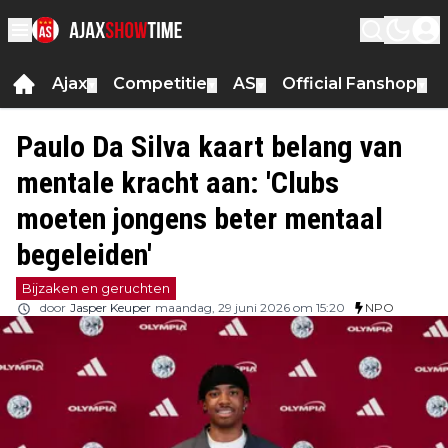
Ajax
Competitie
AS
Official Fanshop
▼
▼
▼
▼
Paulo Da Silva kaart belang van
mentale kracht aan: 'Clubs
moeten jongens beter mentaal
begeleiden'
Bijzaken en geruchten
door
Jasper Keuper
maandag, 29 juni 2026 om 15:20
NPO