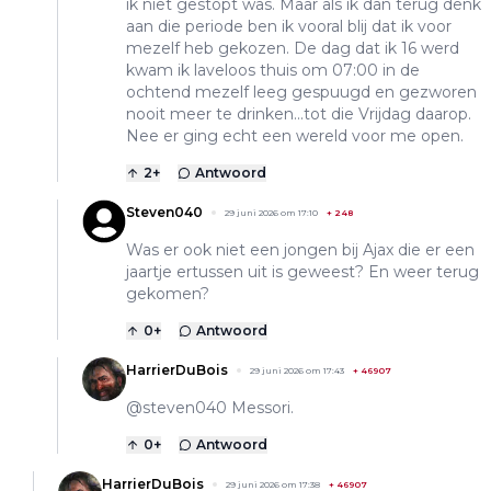
ik niet gestopt was. Maar als ik dan terug denk
aan die periode ben ik vooral blij dat ik voor
mezelf heb gekozen. De dag dat ik 16 werd
kwam ik laveloos thuis om 07:00 in de
ochtend mezelf leeg gespuugd en gezworen
nooit meer te drinken...tot die Vrijdag daarop.
Nee er ging echt een wereld voor me open.
2
+
Antwoord
Steven040
29 juni 2026 om 17:10
+
248
Was er ook niet een jongen bij Ajax die er een
jaartje ertussen uit is geweest? En weer terug
gekomen?
0
+
Antwoord
HarrierDuBois
29 juni 2026 om 17:43
+
46907
@steven040 Messori.
0
+
Antwoord
HarrierDuBois
29 juni 2026 om 17:38
+
46907