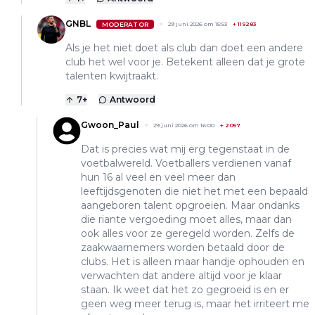
GNBL
MODERATOR
29 juni 2026 om 15:53
+
119283
Als je het niet doet als club dan doet een andere
club het wel voor je. Betekent alleen dat je grote
talenten kwijtraakt.
7
+
Antwoord
Gwoon_Paul
29 juni 2026 om 16:00
+
2057
Dat is precies wat mij erg tegenstaat in de
voetbalwereld. Voetballers verdienen vanaf
hun 16 al veel en veel meer dan
leeftijdsgenoten die niet het met een bepaald
aangeboren talent opgroeien. Maar ondanks
die riante vergoeding moet alles, maar dan
ook alles voor ze geregeld worden. Zelfs de
zaakwaarnemers worden betaald door de
clubs. Het is alleen maar handje ophouden en
verwachten dat andere altijd voor je klaar
staan. Ik weet dat het zo gegroeid is en er
geen weg meer terug is, maar het irriteert me