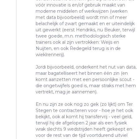
vóór innovatie is en/of gebruik maakt van
moderne middelen of werkwijzen (werken
met data bijvoorbeeld) wordt min of meer
belachelijk of zwart gemaakt en er uiteindelijk
uit gewerkt (eerst Hendriks, nu Beuker, terwijl
twee goede, m.n. methodologisch sterke
trainers ook al zijn vertrokken: Weijs en
Nuijten, en ook Redegeld terug is in de
wieklrennerij).
Jordi bijvoorbeeld, onderkent het nut van data,
maar bagatelliseert het binnen één zin (en
komt aanzetten met een persoonlijke scout -
die ongetwijfels goed is, maar straks met hem
vertrekt, mag je aannemen).
En nu zijn ze ook nog zo gek (zo lijkt) om Ter
Stegen te contracteren voor - hoe je het ook
bekijkt, ook al komt hij transfervrij - veel geld,
terwijl hij de afgelopen 2 jaar als een fysiek
wrak slechts 9 wedstrijden heeft gekeept en
voor de rest van de tijd voortdurend uitviel