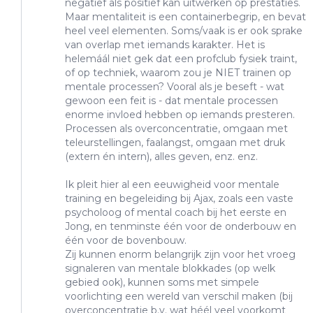
negatief als positief kan uitwerken op prestaties.
Maar mentaliteit is een containerbegrip, en bevat
heel veel elementen. Soms/vaak is er ook sprake
van overlap met iemands karakter. Het is
helemáál niet gek dat een profclub fysiek traint,
of op techniek, waarom zou je NIET trainen op
mentale processen? Vooral als je beseft - wat
gewoon een feit is - dat mentale processen
enorme invloed hebben op iemands presteren.
Processen als overconcentratie, omgaan met
teleurstellingen, faalangst, omgaan met druk
(extern én intern), alles geven, enz. enz.
Ik pleit hier al een eeuwigheid voor mentale
training en begeleiding bij Ajax, zoals een vaste
psycholoog of mental coach bij het eerste en
Jong, en tenminste één voor de onderbouw en
één voor de bovenbouw.
Zij kunnen enorm belangrijk zijn voor het vroeg
signaleren van mentale blokkades (op welk
gebied ook), kunnen soms met simpele
voorlichting een wereld van verschil maken (bij
overconcentratie b.v. wat héél veel voorkomt