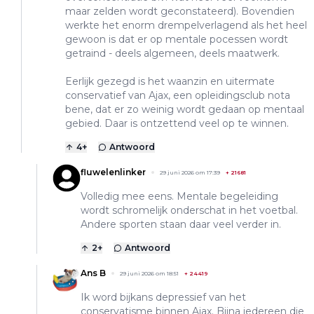
maar zelden wordt geconstateerd). Bovendien
werkte het enorm drempelverlagend als het heel
gewoon is dat er op mentale pocessen wordt
getraind - deels algemeen, deels maatwerk.
Eerlijk gezegd is het waanzin en uitermate
conservatief van Ajax, een opleidingsclub nota
bene, dat er zo weinig wordt gedaan op mentaal
gebied. Daar is ontzettend veel op te winnen.
4
+
Antwoord
fluwelenlinker
29 juni 2026 om 17:39
+
21681
Volledig mee eens. Mentale begeleiding
wordt schromelijk onderschat in het voetbal.
Andere sporten staan daar veel verder in.
2
+
Antwoord
Ans B
29 juni 2026 om 18:51
+
24419
Ik word bijkans depressief van het
conservatisme binnen Ajax. Bijna iedereen die