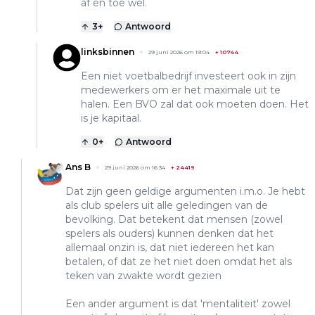
af en toe wel.
3
+
Antwoord
linksbinnen
29 juni 2026 om 19:04
+
10744
Een niet voetbalbedrijf investeert ook in zijn
medewerkers om er het maximale uit te
halen. Een BVO zal dat ook moeten doen. Het
is je kapitaal.
0
+
Antwoord
Ans B
29 juni 2026 om 16:34
+
24419
Dat zijn geen geldige argumenten i.m.o. Je hebt
als club spelers uit alle geledingen van de
bevolking. Dat betekent dat mensen (zowel
spelers als ouders) kunnen denken dat het
allemaal onzin is, dat niet iedereen het kan
betalen, of dat ze het niet doen omdat het als
teken van zwakte wordt gezien
Een ander argument is dat 'mentaliteit' zowel