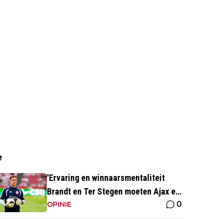
e
'Ervaring en winnaarsmentaliteit
Brandt en Ter Stegen moeten Ajax er
0
weer bovenop helpen'
OPINIE