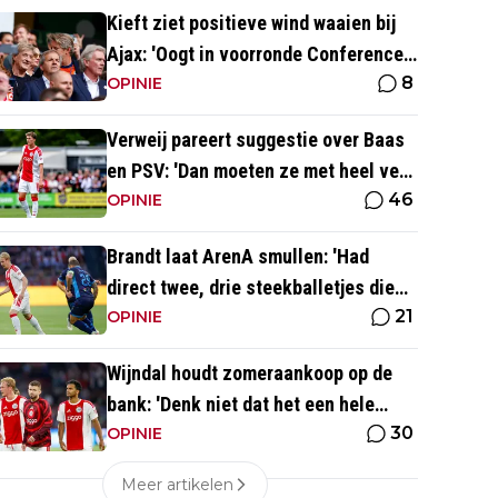
Kieft ziet positieve wind waaien bij
Ajax: 'Oogt in voorronde Conference
8
League fris en energiek'
OPINIE
Verweij pareert suggestie over Baas
en PSV: 'Dan moeten ze met heel veel
46
geld over de brug komen'
OPINIE
Brandt laat ArenA smullen: 'Had
direct twee, drie steekballetjes die
21
gewoon perfect waren'
OPINIE
Wijndal houdt zomeraankoop op de
bank: 'Denk niet dat het een hele
30
goede verdediger is'
OPINIE
Meer artikelen