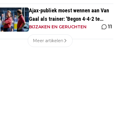
Ajax-publiek moest wennen aan Van
Gaal als trainer: 'Begon 4-4-2 te
11
spelen, vloeken in de kerk'
BIJZAKEN EN GERUCHTEN
Meer artikelen