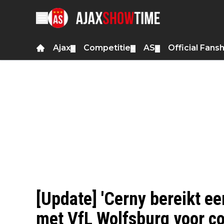
Ajax
Competitie
AS
Official Fans
▼
▼
▼
[Update] 'Cerny bereikt ee
met VfL Wolfsburg voor con