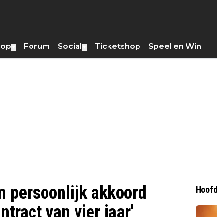
hop
Forum
Social
Ticketshop
Speel en Win
▼
▼
n persoonlijk akkoord
Hoofd
tract van vier jaar'