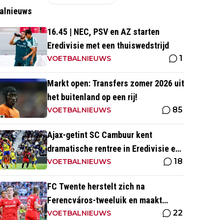
alnieuws
16.45 | NEC, PSV en AZ starten
Eredivisie met een thuiswedstrijd
1
VOETBALNIEUWS
Markt open: Transfers zomer 2026 uit
het buitenland op een rij!
85
VOETBALNIEUWS
Ajax-getint SC Cambuur kent
dramatische rentree in Eredivisie en
18
krijgt pak slaag in eigen huis
VOETBALNIEUWS
FC Twente herstelt zich na
Ferencváros-tweeluik en maakt
22
gehakt van Slowaakse opponent
VOETBALNIEUWS