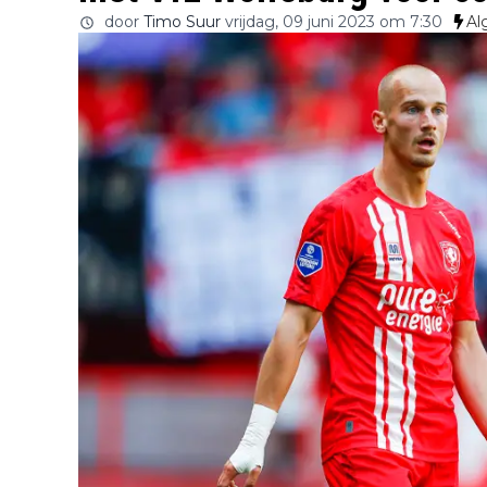
door
Timo Suur
vrijdag, 09 juni 2023 om 7:30
Al