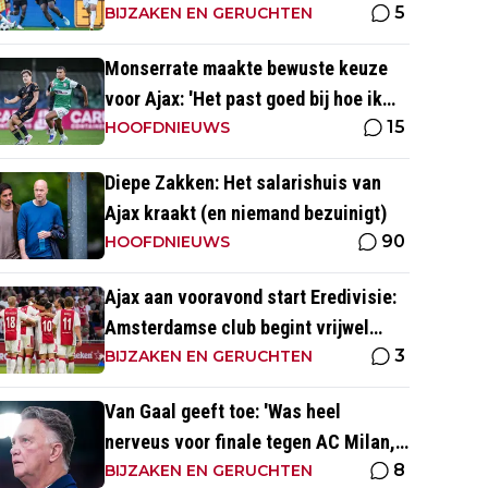
5
dichtbij de goal'
BIJZAKEN EN GERUCHTEN
Monserrate maakte bewuste keuze
voor Ajax: 'Het past goed bij hoe ik
15
naar voetbal kijk’
HOOFDNIEUWS
Diepe Zakken: Het salarishuis van
Ajax kraakt (en niemand bezuinigt)
90
HOOFDNIEUWS
Ajax aan vooravond start Eredivisie:
Amsterdamse club begint vrijwel
3
altijd met zege
BIJZAKEN EN GERUCHTEN
Van Gaal geeft toe: 'Was heel
nerveus voor finale tegen AC Milan,
8
wist dat ze zich zouden aanpassen'
BIJZAKEN EN GERUCHTEN