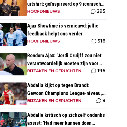
uitshirt: geïnspireerd op 9 iconische
295
momenten uit clubhistorie
HOOFDNIEUWS
Ajax Showtime is vernieuwd: jullie
feedback helpt ons verder
516
HOOFDNIEUWS
Rondom Ajax: 'Jordi Cruijff zou niet
verantwoordelijk moeten zijn voor
196
Ajax Vrouwen'
BIJZAKEN EN GERUCHTEN
Abdalla kijkt op tegen Brandt:
Gewoon Champions League-niveau,
9
dat ga je in wedstrijden ook zien'
BIJZAKEN EN GERUCHTEN
Abdalla kritisch op zichzelf ondanks
assist: 'Had meer kunnen doen