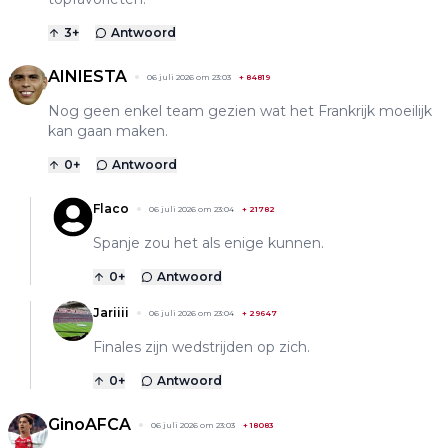
3
+
Antwoord
AINIESTA
06 juli 2026 om 23:03
+
84819
Nog geen enkel team gezien wat het Frankrijk moeilijk
kan gaan maken.
0
+
Antwoord
Flaco
06 juli 2026 om 23:04
+
21782
Spanje zou het als enige kunnen.
0
+
Antwoord
Jariiii
06 juli 2026 om 23:04
+
29647
Finales zijn wedstrijden op zich.
0
+
Antwoord
GinoAFCA
06 juli 2026 om 23:03
+
18083