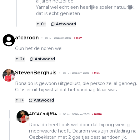
al jaren hetzelfde.
Yamal wel echt een heerlijke speler natuurlijk,
dat is echt genieten
0
+
Antwoord
afcaroon
06 juli 2026 om 23:02
+
1697
Gun het de noren wel
2
+
Antwoord
StevenBerghuis
06 juli 2026 om 23:02
+
3164
Ronaldo is gewoon uitgeblust, die persco zei al genoeg.
Gif is er uit hij wist al dat het vandaag klaar was.
1
+
Antwoord
AFCACruijff14
06 juli 2026 om 23:03
+
183118
Ronaldo heeft ook wel door dat hij nog weinig
meerwaarde heeft. Daarom was zijn ontlading na
Oezbekistan met 2 goaltjes best aandoenlijk.