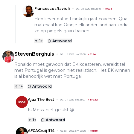
FrancescosRavioli
06 juli 2026 om 23:18
+
19633
Heb liever dat ie Frankrijk gaat coachen. Qua
materiaal kan Oranje elk ander land aan zodra
ze op pingels gaan trainen
1
+
Antwoord
StevenBerghuis
06 juli 2026 om 23:06
+
3164
Ronaldo moet gewoon dat EK koesteren, wereldtitel
met Portugal is gewoon niet realistisch. Het EK winnen
is al behoorlijk wat met Portugal.
1
+
Antwoord
Ajax The Best
06 juli 2026 om 23:07
+
17622
Is Messi niet gelukt 😉
1
+
Antwoord
AFCACruijff14
06 juli 2026 om 23:08
+
183118