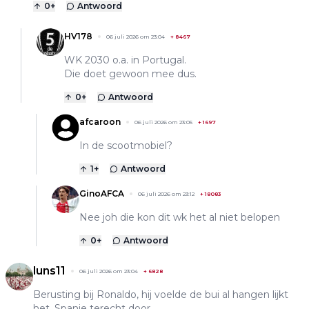
0
+
Antwoord
HV178
06 juli 2026 om 23:04
+
8467
WK 2030 o.a. in Portugal.
Die doet gewoon mee dus.
0
+
Antwoord
afcaroon
06 juli 2026 om 23:05
+
1697
In de scootmobiel?
1
+
Antwoord
GinoAFCA
06 juli 2026 om 23:12
+
18083
Nee joh die kon dit wk het al niet belopen
0
+
Antwoord
luns11
06 juli 2026 om 23:04
+
6828
Berusting bij Ronaldo, hij voelde de bui al hangen lijkt
het. Spanje terecht door