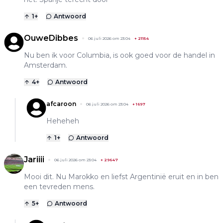
1
+
Antwoord
OuweDibbes
06 juli 2026 om 23:04
+
21154
Nu ben ik voor Columbia, is ook goed voor de handel in
Amsterdam.
4
+
Antwoord
afcaroon
06 juli 2026 om 23:04
+
1697
Heheheh
1
+
Antwoord
Jariiii
06 juli 2026 om 23:04
+
29647
Mooi dit. Nu Marokko en liefst Argentinië eruit en in ben
een tevreden mens.
5
+
Antwoord