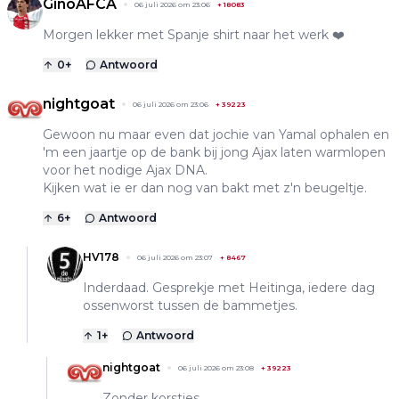
GinoAFCA
06 juli 2026 om 23:06
+
18083
Morgen lekker met Spanje shirt naar het werk ❤️
0
+
Antwoord
nightgoat
06 juli 2026 om 23:06
+
39223
Gewoon nu maar even dat jochie van Yamal ophalen en
'm een jaartje op de bank bij jong Ajax laten warmlopen
voor het nodige Ajax DNA.
Kijken wat ie er dan nog van bakt met z'n beugeltje.
6
+
Antwoord
HV178
06 juli 2026 om 23:07
+
8467
Inderdaad. Gesprekje met Heitinga, iedere dag
ossenworst tussen de bammetjes.
1
+
Antwoord
nightgoat
06 juli 2026 om 23:08
+
39223
Zonder korstjes.