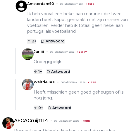
Amsterdam90
06 juli 2026 om 23:11
+
8939
Ik heb vooral een hekel aan martinez die twee
landen heeft kapot gemaakt met zijn manier van
voetballen. Verder heb ik totaal geen hekel aan
portugal als voetballand
2
+
Antwoord
Jariiii
06 juli 2026 om 23:52
+
29647
Onbegrijpelijk.
1
+
Antwoord
WeirdAJAX
06 juli 2026 om 23:54
+
17615
Heeft misschien geen goed geheugen of is
nog jong.
0
+
Antwoord
AFCACruijff14
06 juli 2026 om 23:08
+
183118
Respect voor Roberto Martinez, eerst de gouden