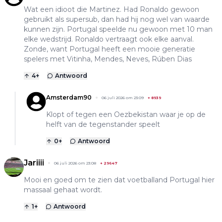
Wat een idioot die Martinez. Had Ronaldo gewoon
gebruikt als supersub, dan had hij nog wel van waarde
kunnen zijn. Portugal speelde nu gewoon met 10 man
elke wedstrijd. Ronaldo vertraagt ook elke aanval.
Zonde, want Portugal heeft een mooie generatie
spelers met Vitinha, Mendes, Neves, Rúben Dias
4
+
Antwoord
Amsterdam90
06 juli 2026 om 23:09
+
8939
Klopt of tegen een Oezbekistan waar je op de
helft van de tegenstander speelt
0
+
Antwoord
Jariiii
06 juli 2026 om 23:08
+
29647
Mooi en goed om te zien dat voetballand Portugal hier
massaal gehaat wordt.
1
+
Antwoord