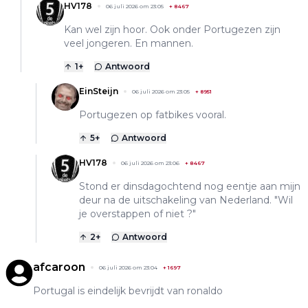
HV178
06 juli 2026 om 23:05
+
8467
Kan wel zijn hoor. Ook onder Portugezen zijn
veel jongeren. En mannen.
1
+
Antwoord
EinSteijn
06 juli 2026 om 23:05
+
8951
Portugezen op fatbikes vooral.
5
+
Antwoord
HV178
06 juli 2026 om 23:06
+
8467
Stond er dinsdagochtend nog eentje aan mijn
deur na de uitschakeling van Nederland. "Wil
je overstappen of niet ?"
2
+
Antwoord
afcaroon
06 juli 2026 om 23:04
+
1697
Portugal is eindelijk bevrijdt van ronaldo