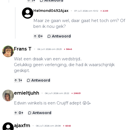
1
+
Antwoord
Helmond0492Ajax
07 juli 2026 om 10:12
+
2261
Maar ze gaan wel, daar gaat het toch om? Of
ben ik nou gek?
0
+
Antwoord
Frans T
06 juli 2026 om 23:23
+
9846
Wat een draak van een wedstrijd..
Gelukkig geen verlenging, die had ik waarschijnlijk
geskipt.
1
+
Antwoord
emieltjuhh
06 juli 2026 om 23:22
+
28601
Edwin winkels is een Cruijff adept 😜🥳
0
+
Antwoord
ajaxfm
06 juli 2026 om 23:08
+
4545