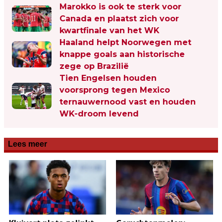
Marokko is ook te sterk voor
Canada en plaatst zich voor
kwartfinale van het WK
Haaland helpt Noorwegen met
knappe goals aan historische
zege op Brazilië
Tien Engelsen houden
voorsprong tegen Mexico
ternauwernood vast en houden
WK-droom levend