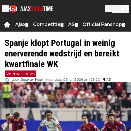
Ajax
Competitie
AS
Official Fanshop
▼
▼
▼
▼
Spanje klopt Portugal in weinig
enerverende wedstrijd en bereikt
kwartfinale WK
Voetbalnieuws
door
Jesse ter Haar
maandag, 06 juli 2026 om 23:20
AS