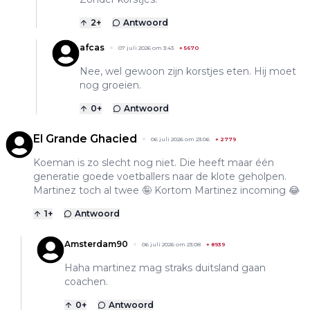
2
+
Antwoord
afcas
07 juli 2026 om 3:43
+
5670
Nee, wel gewoon zijn korstjes eten. Hij moet
nog groeien.
0
+
Antwoord
El Grande Ghacied
06 juli 2026 om 23:06
+
2779
Koeman is zo slecht nog niet. Die heeft maar één
generatie goede voetballers naar de klote geholpen.
Martinez toch al twee 🤪 Kortom Martinez incoming 😂
1
+
Antwoord
Amsterdam90
06 juli 2026 om 23:08
+
8939
Haha martinez mag straks duitsland gaan
coachen.
0
+
Antwoord