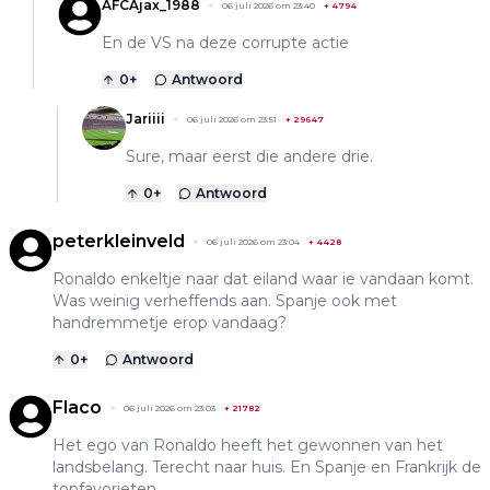
AFCAjax_1988
06 juli 2026 om 23:40
+
4794
En de VS na deze corrupte actie
0
+
Antwoord
Jariiii
06 juli 2026 om 23:51
+
29647
Sure, maar eerst die andere drie.
0
+
Antwoord
peterkleinveld
06 juli 2026 om 23:04
+
4428
Ronaldo enkeltje naar dat eiland waar ie vandaan komt.
Was weinig verheffends aan. Spanje ook met
handremmetje erop vandaag?
0
+
Antwoord
Flaco
06 juli 2026 om 23:03
+
21782
Het ego van Ronaldo heeft het gewonnen van het
landsbelang. Terecht naar huis. En Spanje en Frankrijk de
topfavorieten.