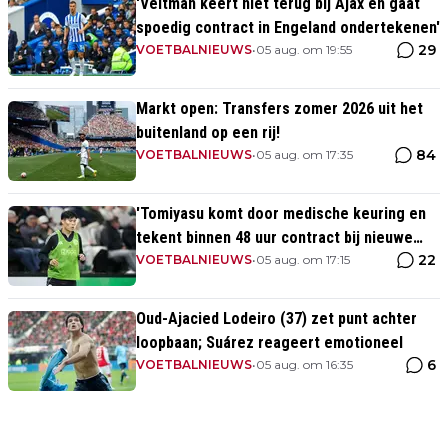
'Veltman keert niet terug bij Ajax en gaat
spoedig contract in Engeland ondertekenen'
29
VOETBALNIEUWS
•
05 aug. om 19:55
Markt open: Transfers zomer 2026 uit het
buitenland op een rij!
84
VOETBALNIEUWS
•
05 aug. om 17:35
'Tomiyasu komt door medische keuring en
tekent binnen 48 uur contract bij nieuwe
22
club'
VOETBALNIEUWS
•
05 aug. om 17:15
Oud-Ajacied Lodeiro (37) zet punt achter
loopbaan; Suárez reageert emotioneel
6
VOETBALNIEUWS
•
05 aug. om 16:35