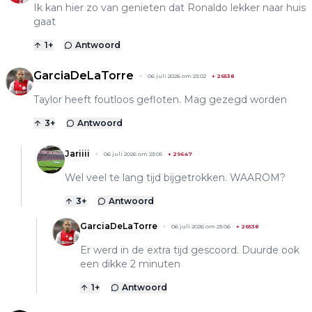
Ik kan hier zo van genieten dat Ronaldo lekker naar huis
gaat
1
+
Antwoord
GarciaDeLaTorre
06 juli 2026 om 23:02
+
26538
Taylor heeft foutloos gefloten. Mag gezegd worden
3
+
Antwoord
Jariiii
06 juli 2026 om 23:05
+
29647
Wel veel te lang tijd bijgetrokken. WAAROM?
3
+
Antwoord
GarciaDeLaTorre
06 juli 2026 om 23:06
+
26538
Er werd in de extra tijd gescoord. Duurde ook
een dikke 2 minuten
1
+
Antwoord