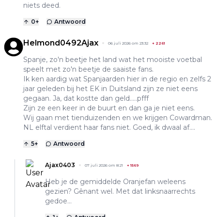
niets deed.
0
+
Antwoord
Helmond0492Ajax
06 juli 2026 om 23:32
+
2261
Spanje, zo'n beetje het land wat het mooiste voetbal
speelt met zo'n beetje de saaiste fans.
Ik ken aardig wat Spanjaarden hier in de regio en zelfs 2
jaar geleden bij het EK in Duitsland zijn ze niet eens
gegaan. Ja, dat kostte dan geld.....pfff
Zijn ze een keer in de buurt en dan ga je niet eens.
Wij gaan met tienduizenden en we krijgen Cowardman.
NL elftal verdient haar fans niet. Goed, ik dwaal af....
5
+
Antwoord
Ajax0403
07 juli 2026 om 8:21
+
1569
Heb je de gemiddelde Oranjefan weleens
gezien? Gênant wel. Met dat linksnaarrechts
gedoe…