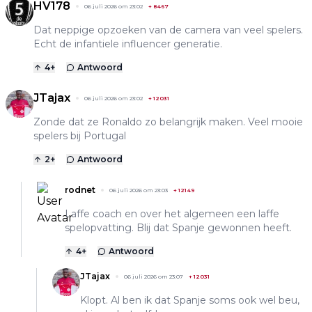
HV178
06 juli 2026 om 23:02
+
8467
Dat neppige opzoeken van de camera van veel spelers.
Echt de infantiele influencer generatie.
4
+
Antwoord
JTajax
06 juli 2026 om 23:02
+
12031
Zonde dat ze Ronaldo zo belangrijk maken. Veel mooie
spelers bij Portugal
2
+
Antwoord
rodnet
06 juli 2026 om 23:03
+
12149
Laffe coach en over het algemeen een laffe
spelopvatting. Blij dat Spanje gewonnen heeft.
4
+
Antwoord
JTajax
06 juli 2026 om 23:07
+
12031
Klopt. Al ben ik dat Spanje soms ook wel beu,