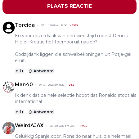
PLAATS REACTIE
Torcida
07 juli 2026 om 12:00
+
7583
En voor deze draak van een wedstrijd moest Dennis
Higler Kroatië het toernooi uit naaien?
Godzijdank liggen die schwalbekoningen uit Potje-gal
eruit.
1
+
Antwoord
Man40
07 juli 2026 om 8:25
+
2158
Ik denk dat de hele selectie hoopt dat Ronaldo stopt als
international
1
+
Antwoord
WeirdAJAX
06 juli 2026 om 23:54
+
17615
Gelukkig Spanje door. Ronaldo naar huis, die helemaal