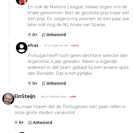
En ook de Nations League, helaas tegen ons de
finale gewonnen. Niet de grootste prijs maar wel
een prijs. En volgens mij wonnen ze een paar jaar
later ook nog de NL finale van Spanje.
0
+
Antwoord
afcas
07 juli 2026 om 3:42
+
5670
Portugal heeft toch geen slechtere selectie dan
Argentinië 4 jaar geleden. Alleen is eigenlijk
iedereen in dat team gebaat bij een andere spits
dan Ronaldo. Dat is het pijnlijke.
0
+
Antwoord
EinSteijn
06 juli 2026 om 23:04
+
8951
Nu maar hopen dat de Portugezen niet gaan rellen in
onze grote steden vanavond.
6
+
Antwoord