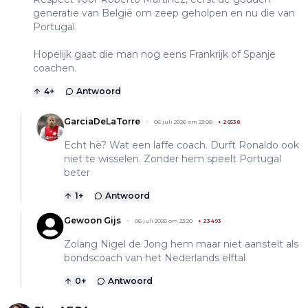
generatie van België om zeep geholpen en nu die van
Portugal.
Hopelijk gaat die man nog eens Frankrijk of Spanje
coachen.
4
+
Antwoord
GarciaDeLaTorre
06 juli 2026 om 23:08
+
26538
Echt hè? Wat een laffe coach. Durft Ronaldo ook
niet te wisselen. Zonder hem speelt Portugal
beter
1
+
Antwoord
Gewoon Gijs
06 juli 2026 om 23:20
+
23493
Zolang Nigel de Jong hem maar niet aanstelt als
bondscoach van het Nederlands elftal
0
+
Antwoord