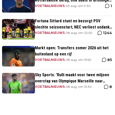
Rotterdamse derby, ook duels in Groningen
1
en Heerenveen
VOETBALNIEUWS
•
09 aug. om 9:30
Fortuna Sittard stunt en bezorgt PSV
slechte seizoenstart; NEC verliest ondanks
1244
assist Tadic
VOETBALNIEUWS
•
08 aug. om 22:50
Markt open: Transfers zomer 2026 uit het
buitenland op een rij!
85
VOETBALNIEUWS
•
08 aug. om 15:50
Sky Sports: 'Rulli maakt voor twee miljoen
overstap van Olympique Marseille naar
8
Manchester City'
VOETBALNIEUWS
•
08 aug. om 15:30