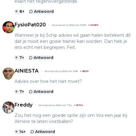
exact het tegenovergestelde.
8
+
Antwoord
FysioPat020
04 augustus 2024 om 10:39
+
36059
Wanneer je bij Schip advies wil gaan halen betekent dit
dat je nooit een goeie trainer kan worden. Dan heb je
iets echt niet begrepen. Feit.
7
+
Antwoord
AINIESTA
04 augustus 2024 om 9:38
+
85211
Advies over hoe het niet moet?
7
+
Antwoord
Freddy
04 augustus 2024 om 7:34
+
15714
Zou het nog een goede optie zijn om Vos een jaar bij
Almere te laten voetballen?
14
+
Antwoord