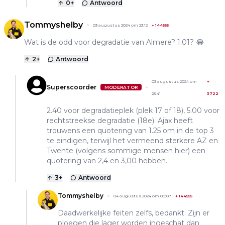
0
+
Antwoord
Tommyshelby
03 augustus 2024 om 23:12
+
144555
Wat is de odd voor degradatie van Almere? 1.01? 😂
2
+
Antwoord
03 augustus 2024 om
+
Superscoorder
MODERATOR
23:41
3722
2.40 voor degradatieplek (plek 17 of 18), 5.00 voor
rechtstreekse degradatie (18e). Ajax heeft
trouwens een quotering van 1.25 om in de top 3
te eindigen, terwijl het vermeend sterkere AZ en
Twente (volgens sommige mensen hier) een
quotering van 2,4 en 3,00 hebben.
3
+
Antwoord
Tommyshelby
04 augustus 2024 om 00:07
+
144555
Daadwerkelijke feiten zelfs, bedankt. Zijn er
ploegen die lager worden ingeschat dan