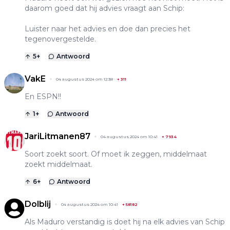
daarom goed dat hij advies vraagt aan Schip:
Luister naar het advies en doe dan precies het
tegenovergestelde.
5
+
Antwoord
VakE
04 augustus 2024 om 12:38
+
311
En ESPN!!
1
+
Antwoord
JariLitmanen87
04 augustus 2024 om 10:41
+
7934
Soort zoekt soort. Of moet ik zeggen, middelmaat
zoekt middelmaat.
6
+
Antwoord
Dolblij
04 augustus 2024 om 10:41
+
58182
Als Maduro verstandig is doet hij na elk advies van Schip