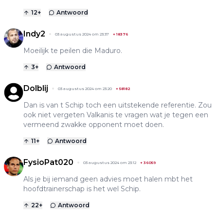
12
+
Antwoord
Indy2
03 augustus 2024 om 23:37
+
18376
Moeilijk te peilen die Maduro.
3
+
Antwoord
Dolblij
03 augustus 2024 om 23:20
+
58182
Dan is van t Schip toch een uitstekende referentie. Zou
ook niet vergeten Valkanis te vragen wat je tegen een
vermeend zwakke opponent moet doen.
11
+
Antwoord
FysioPat020
03 augustus 2024 om 23:12
+
36059
Als je bij iemand geen advies moet halen mbt het
hoofdtrainerschap is het wel Schip.
22
+
Antwoord