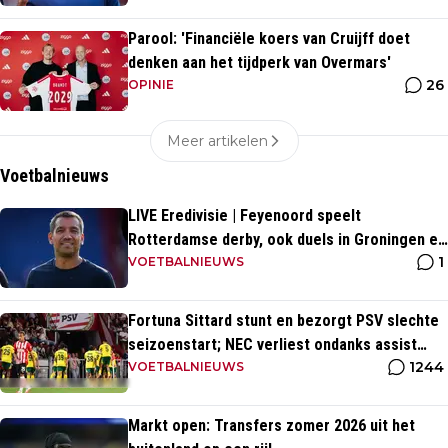
Parool: 'Financiële koers van Cruijff doet
denken aan het tijdperk van Overmars'
26
OPINIE
Meer artikelen
Voetbalnieuws
LIVE Eredivisie | Feyenoord speelt
Rotterdamse derby, ook duels in Groningen en
1
Heerenveen
VOETBALNIEUWS
Fortuna Sittard stunt en bezorgt PSV slechte
seizoenstart; NEC verliest ondanks assist
1244
Tadic
VOETBALNIEUWS
Markt open: Transfers zomer 2026 uit het