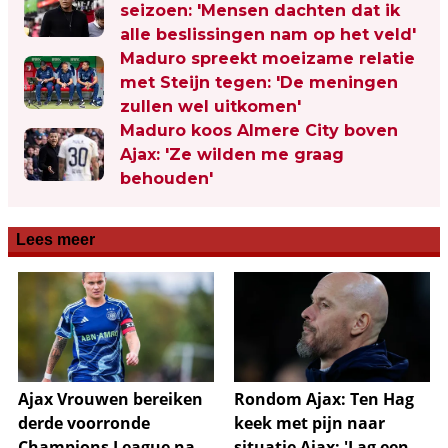
seizoen: 'Mensen dachten dat ik
alle beslissingen nam op het veld'
Maduro spreekt moeizame relatie
met Steijn tegen: 'De meningen
zullen wel uitkomen'
Maduro koos Almere City boven
Ajax: 'Ze wilden me graag
behouden'