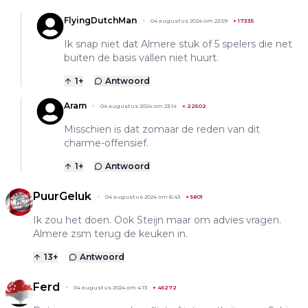
FlyingDutchMan
04 augustus 2024 om 22:59
+
17335
Ik snap niet dat Almere stuk of 5 spelers die net
buiten de basis vallen niet huurt.
1
+
Antwoord
Aram
04 augustus 2024 om 23:14
+
22502
Misschien is dat zomaar de reden van dit
charme-offensief.
1
+
Antwoord
PuurGeluk
04 augustus 2024 om 6:43
+
5801
Ik zou het doen. Ook Steijn maar om advies vragen.
Almere zsm terug de keuken in.
13
+
Antwoord
Ferd
04 augustus 2024 om 4:13
+
45272