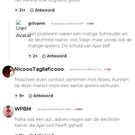
21
+
Antwoord
gi0vanni
04 augustus 2024 om 3:57
+
9415
Het probleem waren een matige Schreuder en
de slechtste trainer ooit Steijn maar vooral ook de
matige spelers. De schuld van Ajax zelf.
2
+
Antwoord
NicoooTagliaficooo
04 augustus 2024 om 1:14
+
1661
Misschien even contact opnemen met Kroes. Kunnen
op deze manier mooi een aantal spelers verhuren.
9
+
Antwoord
WPBM
04 augustus 2024 om 00:31
+
40131
Haha wat een sul… advies vragen aan de slechtste
trainer die Ajax ooit heeft gehad!