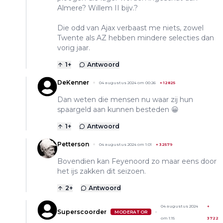
Almere? Willem II bijv.?
Die odd van Ajax verbaast me niets, zowel
Twente als AZ hebben mindere selecties dan
vorig jaar.
1
+
Antwoord
DeKenner
04 augustus 2024 om 00:26
+
12825
Dan weten die mensen nu waar zij hun
spaargeld aan kunnen besteden 😀
1
+
Antwoord
Petterson
04 augustus 2024 om 1:01
+
32579
Bovendien kan Feyenoord zo maar eens door
het ijs zakken dit seizoen.
2
+
Antwoord
04 augustus 2024
+
Superscoorder
MODERATOR
om 1:15
3722