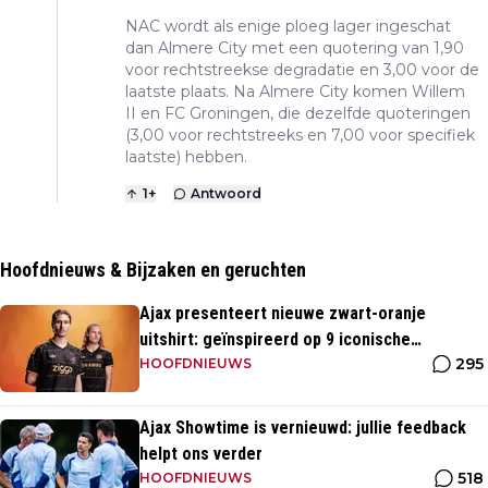
NAC wordt als enige ploeg lager ingeschat
dan Almere City met een quotering van 1,90
voor rechtstreekse degradatie en 3,00 voor de
laatste plaats. Na Almere City komen Willem
II en FC Groningen, die dezelfde quoteringen
(3,00 voor rechtstreeks en 7,00 voor specifiek
laatste) hebben.
1
+
Antwoord
Hoofdnieuws & Bijzaken en geruchten
Ajax presenteert nieuwe zwart-oranje
uitshirt: geïnspireerd op 9 iconische
295
momenten uit clubhistorie
HOOFDNIEUWS
Ajax Showtime is vernieuwd: jullie feedback
helpt ons verder
518
HOOFDNIEUWS