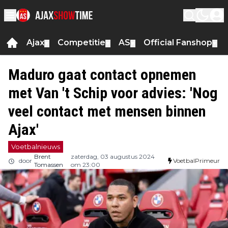
Ajax
Competitie
AS
Official Fanshop
▼
▼
▼
▼
Maduro gaat contact opnemen
met Van 't Schip voor advies: 'Nog
veel contact met mensen binnen
Ajax'
Voetbalnieuws
Brent
zaterdag, 03 augustus 2024
door
VoetbalPrimeur
Tomassen
om 23:00