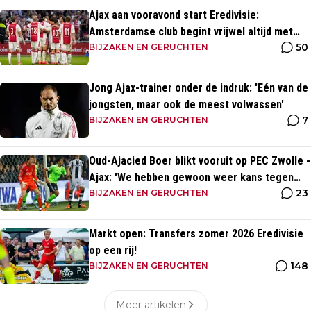
Ajax aan vooravond start Eredivisie:
Amsterdamse club begint vrijwel altijd met
50
zege
BIJZAKEN EN GERUCHTEN
Jong Ajax-trainer onder de indruk: 'Eén van de
jongsten, maar ook de meest volwassen'
7
BIJZAKEN EN GERUCHTEN
Oud-Ajacied Boer blikt vooruit op PEC Zwolle -
Ajax: 'We hebben gewoon weer kans tegen
23
Ajax'
BIJZAKEN EN GERUCHTEN
Markt open: Transfers zomer 2026 Eredivisie
op een rij!
148
BIJZAKEN EN GERUCHTEN
Meer artikelen