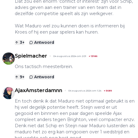
Dat zou een enorm 'conflict of interest' zijn voor Schip,
advies geven aan een trainer van een team dat in
dezelfde competitie speelt als zijn werkgever.
Wat Maduro wel zou kunnen doen is informeren bij
Kroes of hij een paar spelers kan huren.
3
+
Antwoord
Spielmacher
04 augustus 2024 om 2:01
+
13186
Ons tactisch meesterbrein.
9
+
Antwoord
AjaxAmsterdamnn
04 augustus 2024 om 1:24
+
5689
En toch denk ik dat Maduro niet optimaal gebruikt is en
hij wel degelijk potentie heeft. Steijn werd er uit
gegooid en binnnen een paar dagen speelde Ajax
compleet anders tegen Brighton, veel compacter enzv.
Denk niet dat Schip en Steijn naar Maduro luisterden als
maduro het zo erg kan omgooien over 1 wedstrijd en
het werkte ook nog best goed.