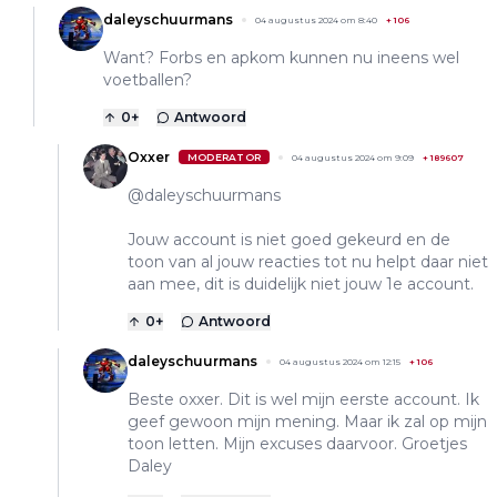
daleyschuurmans
04 augustus 2024 om 8:40
+
106
Want? Forbs en apkom kunnen nu ineens wel
voetballen?
0
+
Antwoord
Oxxer
MODERATOR
04 augustus 2024 om 9:09
+
189607
@daleyschuurmans
Jouw account is niet goed gekeurd en de
toon van al jouw reacties tot nu helpt daar niet
aan mee, dit is duidelijk niet jouw 1e account.
0
+
Antwoord
daleyschuurmans
04 augustus 2024 om 12:15
+
106
Beste oxxer. Dit is wel mijn eerste account. Ik
geef gewoon mijn mening. Maar ik zal op mijn
toon letten. Mijn excuses daarvoor. Groetjes
Daley