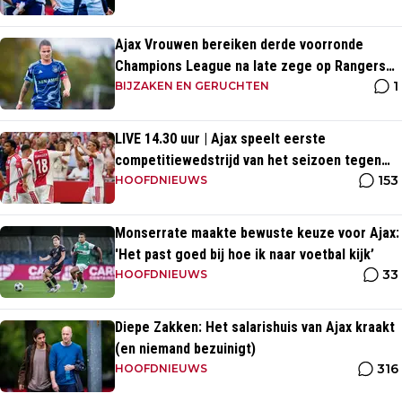
Ajax Vrouwen bereiken derde voorronde
Champions League na late zege op Rangers
1
FC
BIJZAKEN EN GERUCHTEN
LIVE 14.30 uur | Ajax speelt eerste
competitiewedstrijd van het seizoen tegen
153
PEC Zwolle
HOOFDNIEUWS
Monserrate maakte bewuste keuze voor Ajax:
'Het past goed bij hoe ik naar voetbal kijk’
33
HOOFDNIEUWS
Diepe Zakken: Het salarishuis van Ajax kraakt
(en niemand bezuinigt)
316
HOOFDNIEUWS