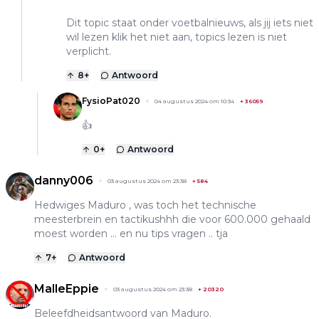
Dit topic staat onder voetbalnieuws, als jij iets niet
wil lezen klik het niet aan, topics lezen is niet
verplicht.
8
+
Antwoord
FysioPat020
04 augustus 2024 om 10:34
+
36059
👍
0
+
Antwoord
danny006
03 augustus 2024 om 23:38
+
584
Hedwiges Maduro , was toch het technische
meesterbrein en tactikushhh die voor 600.000 gehaald
moest worden ... en nu tips vragen .. tja
7
+
Antwoord
MalleEppie
03 augustus 2024 om 23:38
+
20320
Beleefdheidsantwoord van Maduro.