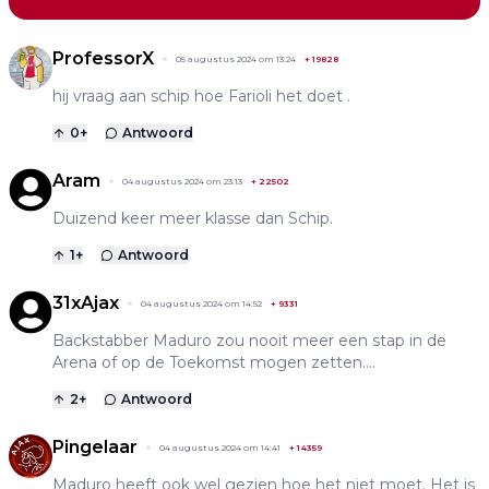
ProfessorX
05 augustus 2024 om 13:24
+
19828
hij vraag aan schip hoe Farioli het doet .
0
+
Antwoord
Aram
04 augustus 2024 om 23:13
+
22502
Duizend keer meer klasse dan Schip.
1
+
Antwoord
31xAjax
04 augustus 2024 om 14:52
+
9331
Backstabber Maduro zou nooit meer een stap in de
Arena of op de Toekomst mogen zetten....
2
+
Antwoord
Pingelaar
04 augustus 2024 om 14:41
+
14359
Maduro heeft ook wel gezien hoe het niet moet. Het is