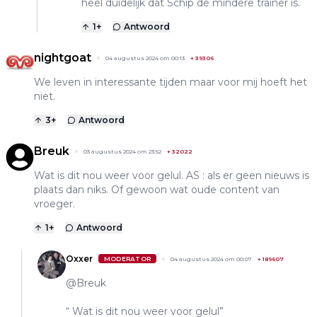
heel duidelijk dat Schip de mindere trainer is.
1
+
Antwoord
nightgoat
04 augustus 2024 om 00:13
+
39306
We leven in interessante tijden maar voor mij hoeft het
niet.
3
+
Antwoord
Breuk
03 augustus 2024 om 23:52
+
32022
Wat is dit nou weer voor gelul. AS : als er geen nieuws is
plaats dan niks. Of gewoon wat oude content van
vroeger.
1
+
Antwoord
Oxxer
MODERATOR
04 augustus 2024 om 00:07
+
189607
@Breuk
“ Wat is dit nou weer voor gelul”