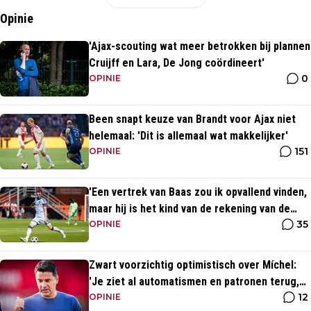
Opinie
'Ajax-scouting wat meer betrokken bij plannen
Cruijff en Lara, De Jong coördineert'
0
OPINIE
Been snapt keuze van Brandt voor Ajax niet
helemaal: 'Dit is allemaal wat makkelijker'
151
OPINIE
'Een vertrek van Baas zou ik opvallend vinden,
maar hij is het kind van de rekening van de
35
komst van Blind'
OPINIE
Zwart voorzichtig optimistisch over Míchel:
'Je ziet al automatismen en patronen terug,
12
maar...'
OPINIE