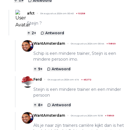
11
+
Antwoord
afct
04 augustus 2024 om 00:40
+
10258
Steijn ?
2
+
Antwoord
WantAmsterdam
04 augustus 2024 om 00:44
+
118169
Schip is een mindere trainer, Steijn is een
mindere persoon imo.
9
+
Antwoord
Ferd
04 augustus 2024 om 4:14
+
45272
Steijn is een mindere trainer en een minder
persoon
8
+
Antwoord
WantAmsterdam
04 augustus 2024 om 15:18
+
118169
Als je naar zijn trainers carrière kijkt dan is het