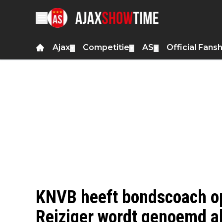
Ajax
Competitie
AS
Official Fans
▼
▼
▼
KNVB heeft bondscoach op
Reiziger wordt genoemd a