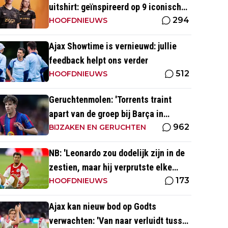
uitshirt: geïnspireerd op 9 iconische
294
momenten uit clubhistorie
HOOFDNIEUWS
Ajax Showtime is vernieuwd: jullie
feedback helpt ons verder
512
HOOFDNIEUWS
Geruchtenmolen: 'Torrents traint
apart van de groep bij Barça in
962
verband met mogelijke transfer'
BIJZAKEN EN GERUCHTEN
NB: 'Leonardo zou dodelijk zijn in de
zestien, maar hij verprutste elke
173
kans'
HOOFDNIEUWS
Ajax kan nieuw bod op Godts
verwachten: 'Van naar verluidt tussen