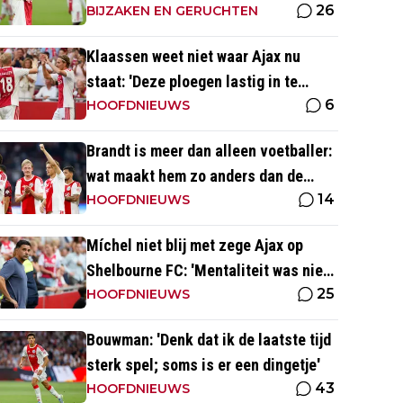
26
de 50 en 55 miljoen euro'
BIJZAKEN EN GERUCHTEN
Klaassen weet niet waar Ajax nu
staat: 'Deze ploegen lastig in te
6
schatten ten opzichte van Eredivisie'
HOOFDNIEUWS
Brandt is meer dan alleen voetballer:
wat maakt hem zo anders dan de
14
'gemiddelde' voetballer?
HOOFDNIEUWS
Míchel niet blij met zege Ajax op
Shelbourne FC: 'Mentaliteit was niet
25
goed genoeg in de slotfase'
HOOFDNIEUWS
Bouwman: 'Denk dat ik de laatste tijd
sterk spel; soms is er een dingetje'
43
HOOFDNIEUWS