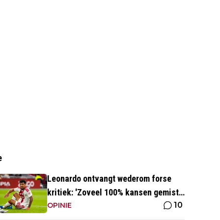
e
Leonardo ontvangt wederom forse
kritiek: 'Zoveel 100% kansen gemist,
10
dat je begint te twijfelen'
OPINIE