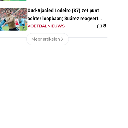
Oud-Ajacied Lodeiro (37) zet punt
achter loopbaan; Suárez reageert
8
emotioneel
VOETBALNIEUWS
Meer artikelen