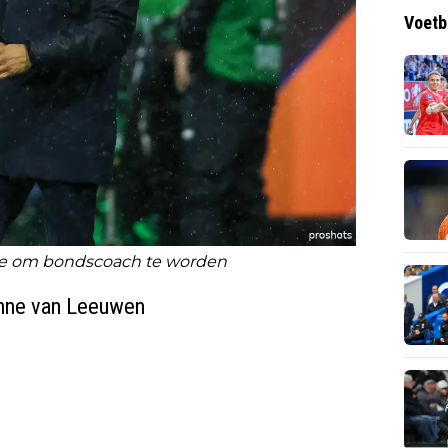
Voetb
stje om bondscoach te worden
anne van Leeuwen