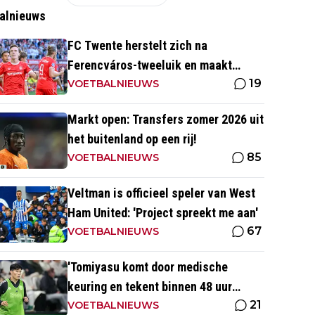
alnieuws
FC Twente herstelt zich na
Ferencváros-tweeluik en maakt
19
gehakt van Slowaakse opponent
VOETBALNIEUWS
Markt open: Transfers zomer 2026 uit
het buitenland op een rij!
85
VOETBALNIEUWS
Veltman is officieel speler van West
Ham United: 'Project spreekt me aan'
67
VOETBALNIEUWS
'Tomiyasu komt door medische
keuring en tekent binnen 48 uur
21
contract bij nieuwe club'
VOETBALNIEUWS