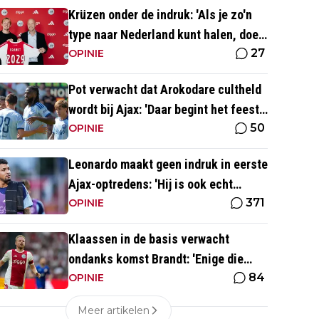
Krüzen onder de indruk: 'Als je zo'n
type naar Nederland kunt halen, doe
27
je iets goed'
OPINIE
Pot verwacht dat Arokodare cultheld
wordt bij Ajax: 'Daar begint het feest
50
eigenlijk al'
OPINIE
Leonardo maakt geen indruk in eerste
Ajax-optredens: 'Hij is ook echt
371
langzaam'
OPINIE
Klaassen in de basis verwacht
ondanks komst Brandt: 'Enige die
84
daar goed kan spelen'
OPINIE
Meer artikelen