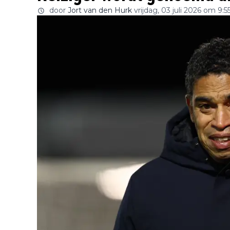
door
Jort van den Hurk
vrijdag, 03 juli 2026 om 9:5