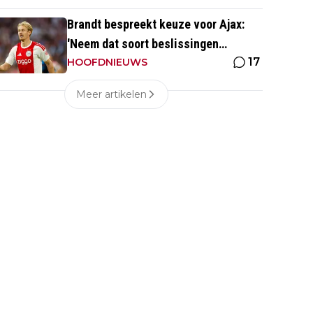
Brandt bespreekt keuze voor Ajax:
'Neem dat soort beslissingen
17
eigenlijk niet met mijn hoofd'
HOOFDNIEUWS
Meer artikelen