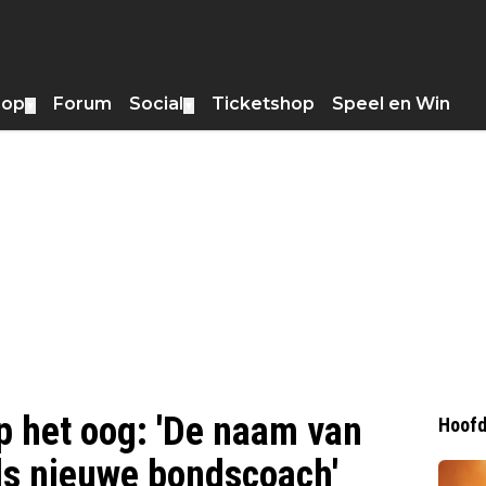
hop
Forum
Social
Ticketshop
Speel en Win
▼
▼
 het oog: 'De naam van
Hoofd
ls nieuwe bondscoach'