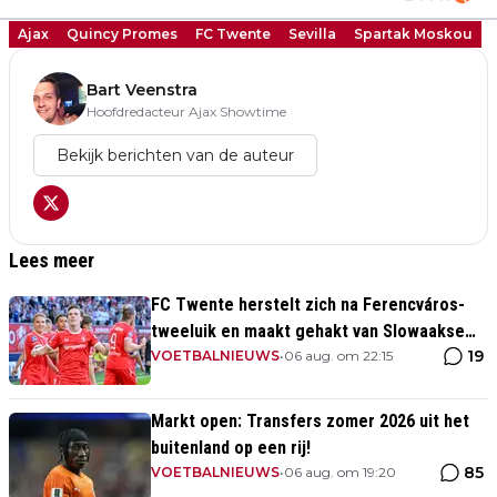
Ajax
Quincy Promes
FC Twente
Sevilla
Spartak Moskou
Bart Veenstra
Hoofdredacteur Ajax Showtime
Bekijk berichten van de auteur
Lees meer
FC Twente herstelt zich na Ferencváros-
tweeluik en maakt gehakt van Slowaakse
19
opponent
VOETBALNIEUWS
•
06 aug. om 22:15
Markt open: Transfers zomer 2026 uit het
buitenland op een rij!
85
VOETBALNIEUWS
•
06 aug. om 19:20