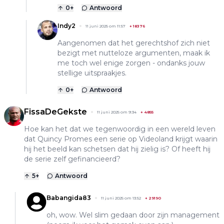
0
+
Antwoord
Indy2
11 juni 2025 om 11:57
+
18376
Aangenomen dat het gerechtshof zich niet
bezigt met nutteloze argumenten, maak ik
me toch wel enige zorgen - ondanks jouw
stellige uitspraakjes.
0
+
Antwoord
FissaDeGekste
11 juni 2025 om 9:34
+
4855
Hoe kan het dat we tegenwoordig in een wereld leven
dat Quincy Promes een serie op Videoland krijgt waarin
hij het beeld kan schetsen dat hij zielig is? Of heeft hij
de serie zelf gefinancieerd?
5
+
Antwoord
Babangida83
11 juni 2025 om 13:52
+
29190
oh, wow. Wel slim gedaan door zijn management