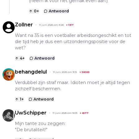
(neem ik voor het gemak even aan.)
0
+
Antwoord
Zollner
11 juni 2025 om 9:28
+
1917
Want na 35 is een voetballer arbeidsongeschikt en tot
die tijd heb je dus een uitzonderingspositie voor de
wet?
4
+
Antwoord
behangdelul
11 juni 2025 om 9:15
+
38063
Verdubbel zijn straf maar. Idioten moet je altijd tegen
zichzelf beschermen.
1
+
Antwoord
UwSchipper
11 juni 2025 om 9:03
+
6577
Mijn tante zou zeggen:
"De brutaliteit!"