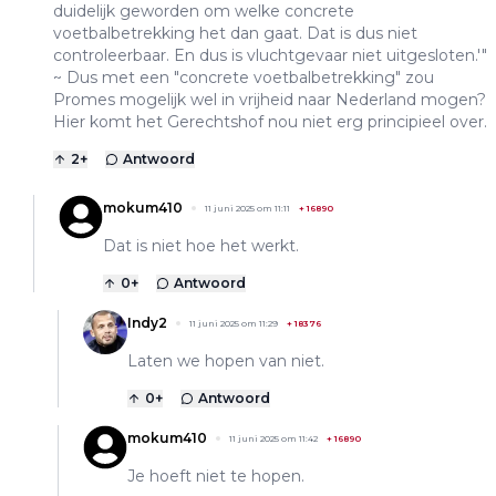
duidelijk geworden om welke concrete
voetbalbetrekking het dan gaat. Dat is dus niet
controleerbaar. En dus is vluchtgevaar niet uitgesloten.'"
~ Dus met een "concrete voetbalbetrekking" zou
Promes mogelijk wel in vrijheid naar Nederland mogen?
Hier komt het Gerechtshof nou niet erg principieel over.
2
+
Antwoord
mokum410
11 juni 2025 om 11:11
+
16890
Dat is niet hoe het werkt.
0
+
Antwoord
Indy2
11 juni 2025 om 11:29
+
18376
Laten we hopen van niet.
0
+
Antwoord
mokum410
11 juni 2025 om 11:42
+
16890
Je hoeft niet te hopen.