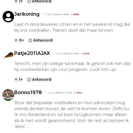
1
+
Antwoord
Jarikoning
11 juni 2025 om 8:54
+
11518
Laat m.doordeweeks zitten en in het weekend mag die
bij ons voetballen. Trainen doet die maar binnen
0
+
Antwoord
Patje2011AJAX
11 juni 2025 om 8:01
+
2916
Terecht, met zijn zielige lulverhaal. Ik geloof ook niet dat
hij voorbeeld kan zijn voor jongeren. Lock him up!
1
+
Antwoord
Bonno1978
11 juni 2025 om 7:48
+
7412
Bizar dat bepaalde voetballers en hun advocaten nog
steeds denken boven de wet te kunnen leven. Zelfs nu.
Ik mis Nederland en wil best terugkomen, maar alleen
als ik niet wordt gearresteerd. Voor de rest accepteer ik
‘alles’….