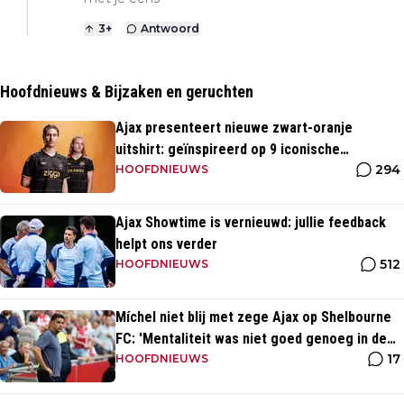
3
+
Antwoord
Hoofdnieuws & Bijzaken en geruchten
Ajax presenteert nieuwe zwart-oranje
uitshirt: geïnspireerd op 9 iconische
294
momenten uit clubhistorie
HOOFDNIEUWS
Ajax Showtime is vernieuwd: jullie feedback
helpt ons verder
512
HOOFDNIEUWS
Míchel niet blij met zege Ajax op Shelbourne
FC: 'Mentaliteit was niet goed genoeg in de
17
slotfase'
HOOFDNIEUWS