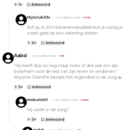
1
+
Antwoord
Mijnclub33x
11 juni 2025 om 15:46
+
11795
Ach ja, in zo'n bananenrepubliek kun je rustig je
zwart geld op een rekening zetten.
0
+
Antwoord
Aabd
11 juni 2025 om 10:22
+
995
“Hij heeft dus nu nog maar twee of drie jaar om zijn
boterham voor de rest van zijn leven te verdienen.”
Royston Drenthe bewijst het tegendeel in de zorg 🙏
5
+
Antwoord
mokum410
11 juni 2025 om 11:09
+
16890
Hij werkt in de zorg?
0
+
Antwoord
Aabd
11 juni 2025 om 11:28
+
995