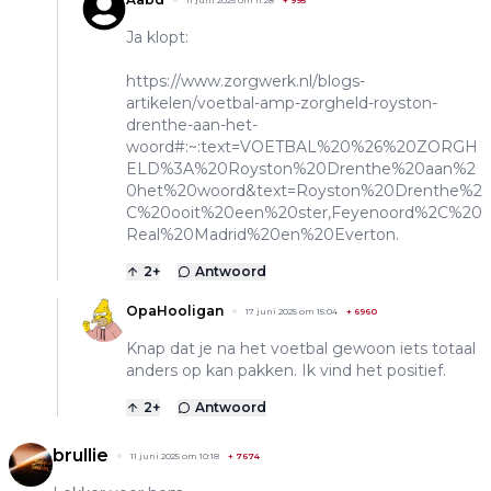
Ja klopt:
https://www.zorgwerk.nl/blogs-
artikelen/voetbal-amp-zorgheld-royston-
drenthe-aan-het-
woord#:~:text=VOETBAL%20%26%20ZORGH
ELD%3A%20Royston%20Drenthe%20aan%2
0het%20woord&text=Royston%20Drenthe%2
C%20ooit%20een%20ster,Feyenoord%2C%20
Real%20Madrid%20en%20Everton.
2
+
Antwoord
OpaHooligan
17 juni 2025 om 15:04
+
6960
Knap dat je na het voetbal gewoon iets totaal
anders op kan pakken. Ik vind het positief.
2
+
Antwoord
brullie
11 juni 2025 om 10:18
+
7674