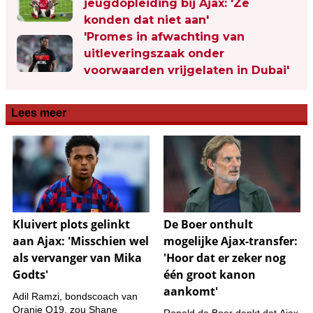
jeugdopleiding bij Ajax: 'Ze
konden dat niet aan'
'Promes in afwachting van
uitleveringszaak onder
voorwaarden vrijgelaten in Dubai'