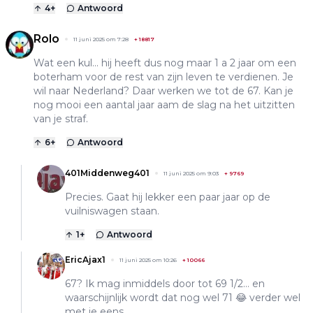
4
+
Antwoord
Rolo
11 juni 2025 om 7:28
+
18817
Wat een kul... hij heeft dus nog maar 1 a 2 jaar om een
boterham voor de rest van zijn leven te verdienen. Je
wil naar Nederland? Daar werken we tot de 67. Kan je
nog mooi een aantal jaar aam de slag na het uitzitten
van je straf.
6
+
Antwoord
401Middenweg401
11 juni 2025 om 9:03
+
9769
Precies. Gaat hij lekker een paar jaar op de
vuilniswagen staan.
1
+
Antwoord
EricAjax1
11 juni 2025 om 10:26
+
10066
67? Ik mag inmiddels door tot 69 1/2… en
waarschijnlijk wordt dat nog wel 71 😂 verder wel
met je eens