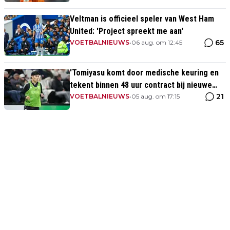
Veltman is officieel speler van West Ham
United: 'Project spreekt me aan'
65
VOETBALNIEUWS
•
06 aug. om 12:45
'Tomiyasu komt door medische keuring en
tekent binnen 48 uur contract bij nieuwe
21
club'
VOETBALNIEUWS
•
05 aug. om 17:15