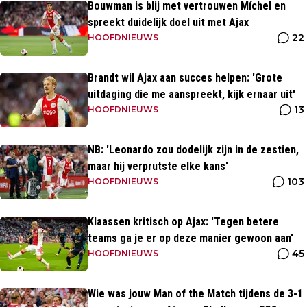
Bouwman is blij met vertrouwen Míchel en
spreekt duidelijk doel uit met Ajax
22
HOOFDNIEUWS
Brandt wil Ajax aan succes helpen: 'Grote
uitdaging die me aanspreekt, kijk ernaar uit'
13
HOOFDNIEUWS
NB: 'Leonardo zou dodelijk zijn in de zestien,
maar hij verprutste elke kans'
103
HOOFDNIEUWS
Klaassen kritisch op Ajax: 'Tegen betere
teams ga je er op deze manier gewoon aan'
45
HOOFDNIEUWS
Wie was jouw Man of the Match tijdens de 3-1