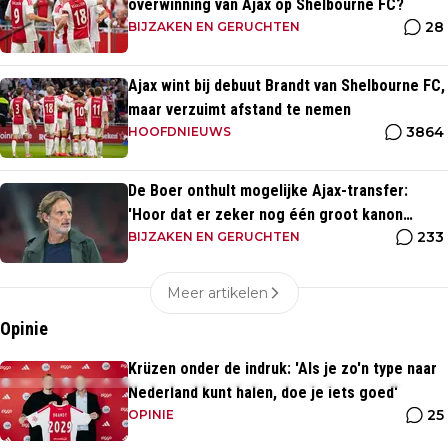
overwinning van Ajax op Shelbourne FC?
28
BIJZAKEN EN GERUCHTEN
Ajax wint bij debuut Brandt van Shelbourne FC,
maar verzuimt afstand te nemen
3864
HOOFDNIEUWS
De Boer onthult mogelijke Ajax-transfer:
'Hoor dat er zeker nog één groot kanon
233
aankomt'
BIJZAKEN EN GERUCHTEN
Meer artikelen
Opinie
Krüzen onder de indruk: 'Als je zo'n type naar
Nederland kunt halen, doe je iets goed'
25
OPINIE