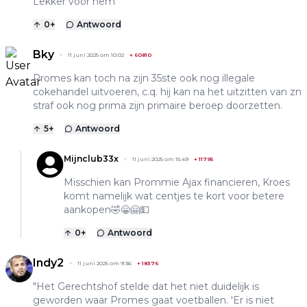
Lekker voor hem
0
+
Antwoord
Bky
11 juni 2025 om 10:02
+
60810
Promes kan toch na zijn 35ste ook nog illegale
cokehandel uitvoeren, c.q. hij kan na het uitzitten van zn
straf ook nog prima zijn primaire beroep doorzetten.
5
+
Antwoord
Mijnclub33x
11 juni 2025 om 15:49
+
11795
Misschien kan Prommie Ajax financieren, Kroes
komt namelijk wat centjes te kort voor betere
aankopen🤣😁🤗💵
0
+
Antwoord
Indy2
11 juni 2025 om 9:36
+
18376
"Het Gerechtshof stelde dat het niet duidelijk is
geworden waar Promes gaat voetballen. 'Er is niet