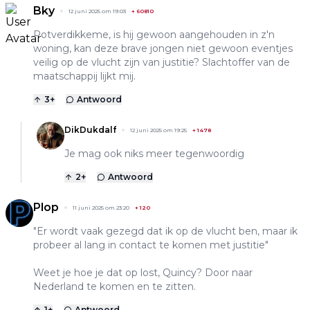
Bky
12 juni 2025 om 19:03
+
60810
Potverdikkeme, is hij gewoon aangehouden in z'n
woning, kan deze brave jongen niet gewoon eventjes
veilig op de vlucht zijn van justitie? Slachtoffer van de
maatschappij lijkt mij.
3
+
Antwoord
DikDukdalf
12 juni 2025 om 19:25
+
1478
Je mag ook niks meer tegenwoordig
2
+
Antwoord
Plop
11 juni 2025 om 23:20
+
120
"Er wordt vaak gezegd dat ik op de vlucht ben, maar ik
probeer al lang in contact te komen met justitie"
Weet je hoe je dat op lost, Quincy? Door naar
Nederland te komen en te zitten.
1
+
Antwoord