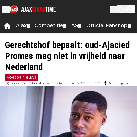
Ajax
Competitie
AS
Official Fanshop
▼
▼
▼
▼
Gerechtshof bepaalt: oud-Ajacied
Promes mag niet in vrijheid naar
Nederland
Voetbalnieuws
door
Bart Veenstra
woensdag, 11 juni 2025 om 7:25
De Telegraaf