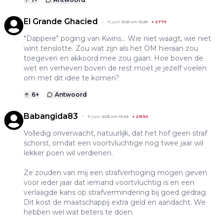
El Grande Ghacied
11 juni 2025 om 15:28
+
2779
"Dappere" poging van Kwins... Wie niet waagt, wie niet
wint tenslotte. Zou wat zijn als het OM hieraan zou
toegeven en akkoord mee zou gaan. Hoe boven de
wet en verheven boven de rest moet je jezelf voelen
om met dit idee te komen?
6
+
Antwoord
Babangida83
11 juni 2025 om 13:49
+
29190
Volledig onverwacht, natuurlijk, dat het hof geen straf
schorst, omdat een voortvluchtige nog twee jaar wil
lekker poen wil verdienen.
Ze zouden van mij een strafverhoging mogen geven
voor ieder jaar dat iemand voortvluchtig is en een
verlaagde kans op strafvermindering bij goed gedrag.
Dit kost de maatschappij extra geld en aandacht. We
hebben wel wat beters te doen.