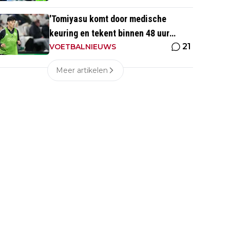
'Tomiyasu komt door medische
keuring en tekent binnen 48 uur
21
contract bij nieuwe club'
VOETBALNIEUWS
Meer artikelen