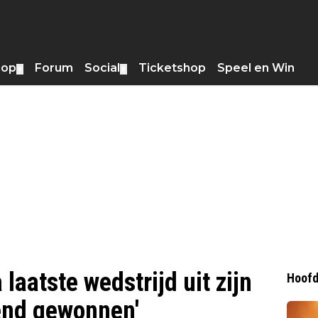
hop
Forum
Social
Ticketshop
Speel en Win
▼
▼
laatste wedstrijd uit zijn
Hoofd
iend gewonnen'