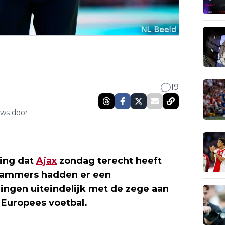
19
uws door
ning dat
Ajax
zondag terecht heeft
dammers hadden er een
ingen uiteindelijk met de zege aan
m Europees voetbal.