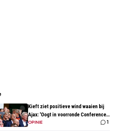
e
Kieft ziet positieve wind waaien bij
Ajax: 'Oogt in voorronde Conference
1
League fris en energiek'
OPINIE