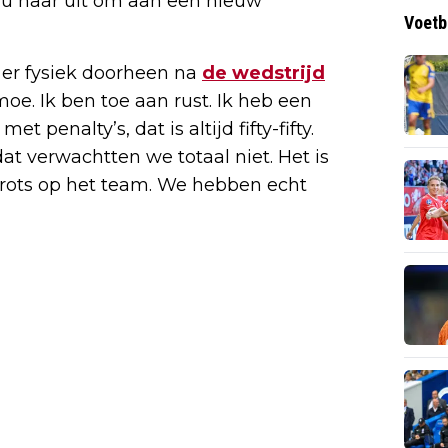
 nu naar uit om aan een nieuw
Voetb
t er fysiek doorheen na
de wedstrijd
oe. Ik ben toe aan rust. Ik heb een
 penalty’s, dat is altijd fifty-fifty.
at verwachtten we totaal niet. Het is
trots op het team. We hebben echt