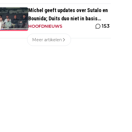
Míchel geeft updates over Sutalo en
Bounida; Duits duo niet in basis
153
tegen PEC Zwolle
HOOFDNIEUWS
Meer artikelen