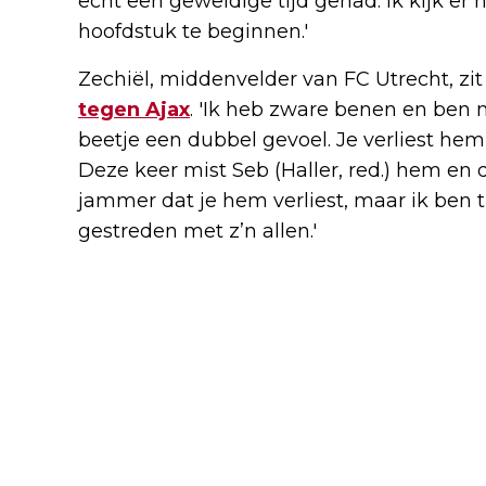
echt een geweldige tijd gehad. Ik kijk er
hoofdstuk te beginnen.'
Zechiël, middenvelder van FC Utrecht, zi
tegen Ajax
. 'Ik heb zware benen en ben m
beetje een dubbel gevoel. Je verliest hem met
Deze keer mist Seb (Haller, red.) hem en d
jammer dat je hem verliest, maar ik ben 
gestreden met z’n allen.'