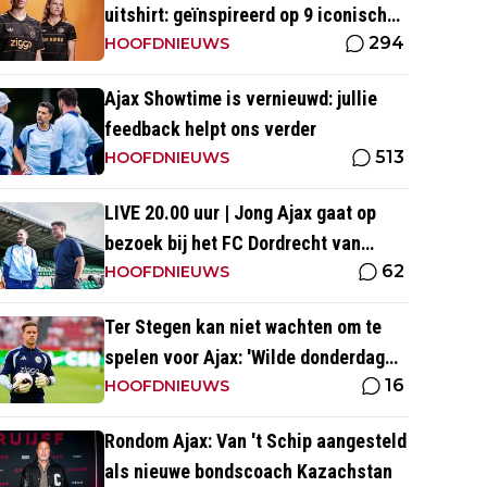
uitshirt: geïnspireerd op 9 iconische
294
momenten uit clubhistorie
HOOFDNIEUWS
Ajax Showtime is vernieuwd: jullie
feedback helpt ons verder
513
HOOFDNIEUWS
LIVE 20.00 uur | Jong Ajax gaat op
bezoek bij het FC Dordrecht van
62
Nuijten
HOOFDNIEUWS
Ter Stegen kan niet wachten om te
spelen voor Ajax: 'Wilde donderdag
16
ook op het veld staan'
HOOFDNIEUWS
Rondom Ajax: Van 't Schip aangesteld
als nieuwe bondscoach Kazachstan