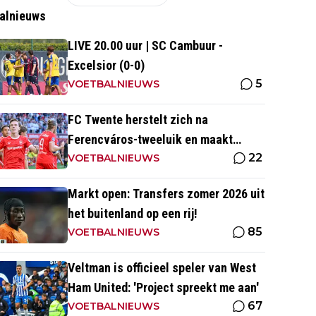
alnieuws
LIVE 20.00 uur | SC Cambuur -
Excelsior (0-0)
5
VOETBALNIEUWS
FC Twente herstelt zich na
Ferencváros-tweeluik en maakt
22
gehakt van Slowaakse opponent
VOETBALNIEUWS
Markt open: Transfers zomer 2026 uit
het buitenland op een rij!
85
VOETBALNIEUWS
Veltman is officieel speler van West
Ham United: 'Project spreekt me aan'
67
VOETBALNIEUWS