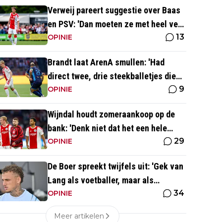
Verweij pareert suggestie over Baas
en PSV: 'Dan moeten ze met heel veel
13
geld over de brug komen'
OPINIE
Brandt laat ArenA smullen: 'Had
direct twee, drie steekballetjes die
9
gewoon perfect waren'
OPINIE
Wijndal houdt zomeraankoop op de
bank: 'Denk niet dat het een hele
29
goede verdediger is'
OPINIE
De Boer spreekt twijfels uit: 'Gek van
Lang als voetballer, maar als
34
persoonlijkheid niet'
OPINIE
Meer artikelen