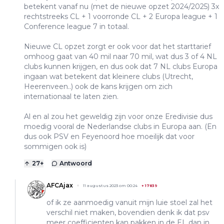
betekent vanaf nu (met de nieuwe opzet 2024/2025) 3x
rechtstreeks CL + 1 voorronde CL + 2 Europa league + 1
Conference league 7 in totaal.
Nieuwe CL opzet zorgt er ook voor dat het starttarief
omhoog gaat van 40 mil naar 70 mil, wat dus 3 of 4 NL
clubs kunnen krijgen, en dus ook dat 7 NL clubs Europa
ingaan wat betekent dat kleinere clubs (Utrecht,
Heerenveen..) ook de kans krijgen om zich
internationaal te laten zien.
Al en al zou het geweldig zijn voor onze Eredivisie dus
moedig vooral de Nederlandse clubs in Europa aan. (En
dus ook PSV en Feyenoord hoe moeilijk dat voor
sommigen ook is)
27
+
Antwoord
AFCAjax
11 augustus 2023 om 00:24
+
17839
of ik ze aanmoedig vanuit mijn luie stoel zal het
verschil niet maken, bovendien denk ik dat psv
meer coefficienten kan pakken in de EL dan in