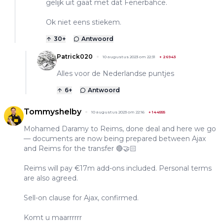
gelijk uit gaat met dat Fenerbahce.
Ok niet eens stiekem.
30
+
Antwoord
Patrick020
10 augustus 2023 om 22:31
+
26943
Alles voor de Nederlandse puntjes
6
+
Antwoord
Tommyshelby
10 augustus 2023 om 22:16
+
144555
Mohamed Daramy to Reims, done deal and here we go
— documents are now being prepared between Ajax
and Reims for the transfer 🔴🤝🏻
Reims will pay €17m add-ons included. Personal terms
are also agreed.
Sell-on clause for Ajax, confirmed.
Komt u maarrrrrr