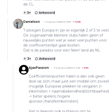
de CL.
5
+
Antwoord
Danielson
11 augustus 2023 om 8:29
+
72183
7 ploegen Europa in zijn er eigenlijk 2 of 3 te veel.
De zogenaamde kleinere clubs halen geen of
nauwelijks punten wat je weer veel punten voor
de coefficientenlijst gaat kosten.
Dat is de paradox voor een 'klein' land als NL.
3
+
Antwoord
AjaxPassion
11 augustus 2023 om 11:36
+
3901
Coëfficiëntenpunten halen is dan ook geen
doel op zich, maar juist een middel om zoveel
mogelijk Europese plekken te vergaren (=
inkomsten + naamsbekendheid/zichtbaarheid
-> beter spelers, hogere
sponsor-/transferinkomsten).
Het is daarom ook nutteloos om te