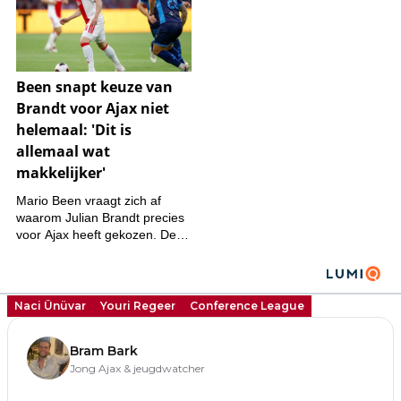
Naci Ünüvar
Youri Regeer
Conference League
Bram Bark
Jong Ajax & jeugdwatcher