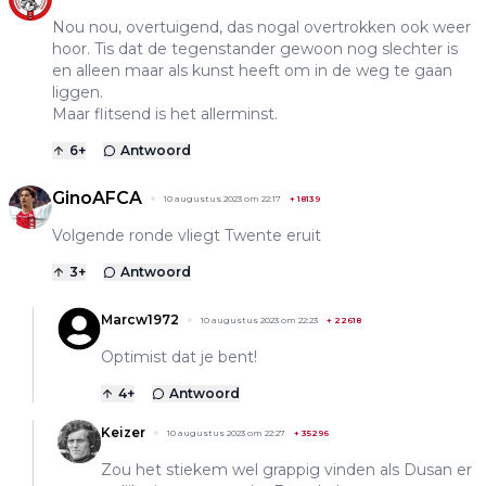
Nou nou, overtuigend, das nogal overtrokken ook weer
hoor. Tis dat de tegenstander gewoon nog slechter is
en alleen maar als kunst heeft om in de weg te gaan
liggen.
Maar flitsend is het allerminst.
6
+
Antwoord
GinoAFCA
10 augustus 2023 om 22:17
+
18139
Volgende ronde vliegt Twente eruit
3
+
Antwoord
Marcw1972
10 augustus 2023 om 22:23
+
22618
Optimist dat je bent!
4
+
Antwoord
Keizer
10 augustus 2023 om 22:27
+
35296
Zou het stiekem wel grappig vinden als Dusan er