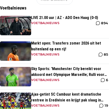
Voetbalnieuws
LIVE 21.00 uur | AZ - ADO Den Haag (0-0)
894
VOETBALNIEUWS
Markt open: Transfers zomer 2026 uit het
buitenland op een rij!
85
VOETBALNIEUWS
Sky Sports: 'Manchester City bereikt voor
akkoord met Olympique Marseille; Rulli voor
6
twee miljoen naar Engeland'
VOETBALNIEUWS
Ajax-getint SC Cambuur kent dramatische
rentree in Eredivisie en krijgt pak slaag in
19
eigen huis
VOETBALNIEUWS