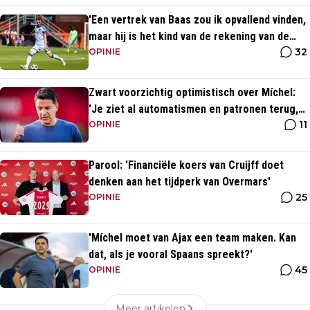
'Een vertrek van Baas zou ik opvallend vinden,
maar hij is het kind van de rekening van de
32
komst van Blind'
OPINIE
Zwart voorzichtig optimistisch over Míchel:
'Je ziet al automatismen en patronen terug,
11
maar...'
OPINIE
Parool: 'Financiële koers van Cruijff doet
denken aan het tijdperk van Overmars'
25
OPINIE
'Míchel moet van Ajax een team maken. Kan
dat, als je vooral Spaans spreekt?'
45
OPINIE
Meer artikelen