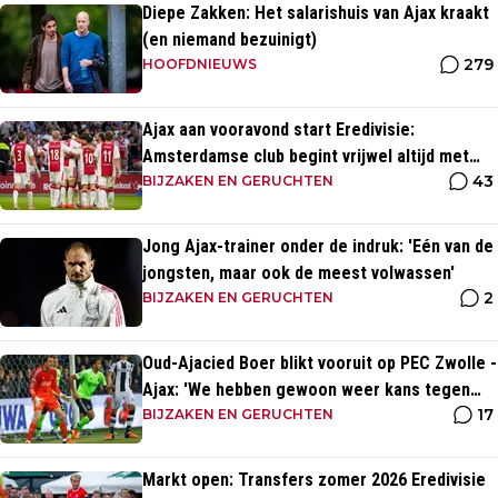
Diepe Zakken: Het salarishuis van Ajax kraakt
(en niemand bezuinigt)
279
HOOFDNIEUWS
Ajax aan vooravond start Eredivisie:
Amsterdamse club begint vrijwel altijd met
43
zege
BIJZAKEN EN GERUCHTEN
Jong Ajax-trainer onder de indruk: 'Eén van de
jongsten, maar ook de meest volwassen'
2
BIJZAKEN EN GERUCHTEN
Oud-Ajacied Boer blikt vooruit op PEC Zwolle -
Ajax: 'We hebben gewoon weer kans tegen
17
Ajax'
BIJZAKEN EN GERUCHTEN
Markt open: Transfers zomer 2026 Eredivisie