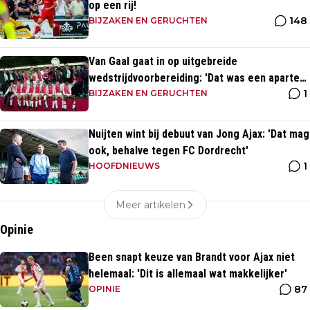
op een rij!
148
BIJZAKEN EN GERUCHTEN
Van Gaal gaat in op uitgebreide
wedstrijdvoorbereiding: 'Dat was een aparte
1
discipline, een ritme'
BIJZAKEN EN GERUCHTEN
Nuijten wint bij debuut van Jong Ajax: 'Dat mag
ook, behalve tegen FC Dordrecht'
1
HOOFDNIEUWS
Meer artikelen
Opinie
Been snapt keuze van Brandt voor Ajax niet
helemaal: 'Dit is allemaal wat makkelijker'
87
OPINIE