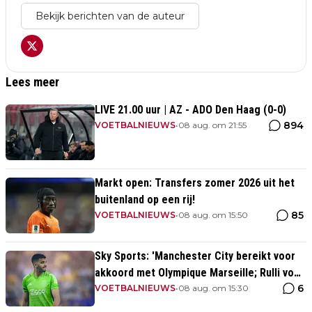
Bekijk berichten van de auteur
Lees meer
LIVE 21.00 uur | AZ - ADO Den Haag (0-0)
894
VOETBALNIEUWS
•
08 aug. om 21:55
Markt open: Transfers zomer 2026 uit het
buitenland op een rij!
85
VOETBALNIEUWS
•
08 aug. om 15:50
Sky Sports: 'Manchester City bereikt voor
akkoord met Olympique Marseille; Rulli voor
6
twee miljoen naar Engeland'
VOETBALNIEUWS
•
08 aug. om 15:30