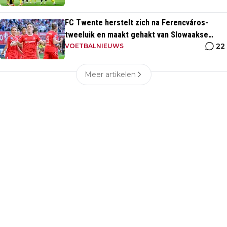
FC Twente herstelt zich na Ferencváros-
tweeluik en maakt gehakt van Slowaakse
22
opponent
VOETBALNIEUWS
Meer artikelen