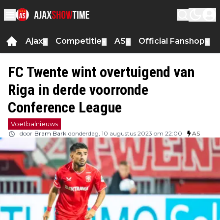
Ajax
Competitie
AS
Official Fanshop
▼
▼
▼
▼
FC Twente wint overtuigend van
Riga in derde voorronde
Conference League
Voetbalnieuws
door
Bram Bark
donderdag, 10 augustus 2023 om 22:00
AS