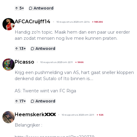
5
+
Antwoord
AFCACruijff14
10 augustus 2023 om 22:14
+
183256
Handig zo'n topic. Maak hem dan een paar uur eerder
aan zodat mensen nog live mee kunnen praten.
13
+
Antwoord
Picasso
10 augustus 2023 om 22:11
+
9666
Krijg een pushmelding van AS, hart gaat sneller kloppen
denkend dat Sutalo of Ito binnen is....
AS: Twente wint van FC Riga
17
+
Antwoord
Heemskerk❌❌❌
10 augustus 2023 om 22:11
+
925
Belangrijker :