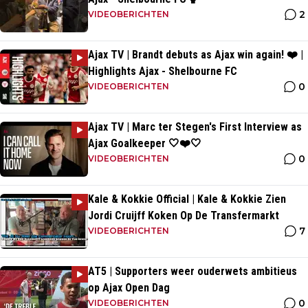
2
VIDEOBERICHTEN
Ajax TV | Brandt debuts as Ajax win again! ❤️ |
Highlights Ajax - Shelbourne FC
0
VIDEOBERICHTEN
Ajax TV | Marc ter Stegen's First Interview as
Ajax Goalkeeper 🤍❤️🤍
0
VIDEOBERICHTEN
Kale & Kokkie Official | Kale & Kokkie Zien
Jordi Cruijff Koken Op De Transfermarkt
7
VIDEOBERICHTEN
AT5 | Supporters weer ouderwets ambitieus
op Ajax Open Dag
0
VIDEOBERICHTEN