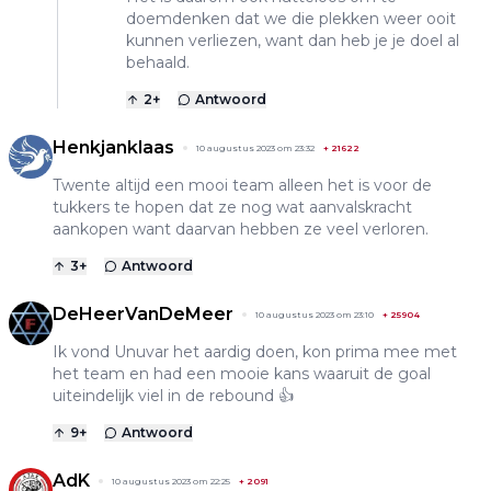
doemdenken dat we die plekken weer ooit
kunnen verliezen, want dan heb je je doel al
behaald.
2
+
Antwoord
Henkjanklaas
10 augustus 2023 om 23:32
+
21622
Twente altijd een mooi team alleen het is voor de
tukkers te hopen dat ze nog wat aanvalskracht
aankopen want daarvan hebben ze veel verloren.
3
+
Antwoord
DeHeerVanDeMeer
10 augustus 2023 om 23:10
+
25904
Ik vond Unuvar het aardig doen, kon prima mee met
het team en had een mooie kans waaruit de goal
uiteindelijk viel in de rebound 👍
9
+
Antwoord
AdK
10 augustus 2023 om 22:25
+
2091