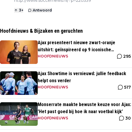
http://www.soccernews.nl/?p=220339
3
+
Antwoord
Hoofdnieuws & Bijzaken en geruchten
Ajax presenteert nieuwe zwart-oranje
uitshirt: geïnspireerd op 9 iconische
295
momenten uit clubhistorie
HOOFDNIEUWS
Ajax Showtime is vernieuwd: jullie feedback
helpt ons verder
517
HOOFDNIEUWS
Monserrate maakte bewuste keuze voor Ajax:
'Het past goed bij hoe ik naar voetbal kijk’
30
HOOFDNIEUWS