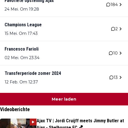
Favoriete opstelling Ajax
184
24 Mei. Om 19:28
Champions League
2
15 Mei. Om 17:43
Francesco Farioli
10
02 Mei. Om 23:34
Transferperiode zomer 2024
13
12 Feb. Om 12:37
Meer laden
Videoberichte
Ajax TV | Jordi Cruijff meets Jimmy Butler at
Ajax - Shelbourne FC 🏀