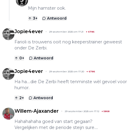
Mijn hamster ook.
3
+
Antwoord
Jopie4ever
29 september 2025 om 17:21
+
6786
Farioli is trouwens ooit nog keeperstrainer geweest
onder De Zerbi.
0
+
Antwoord
Jopie4ever
29 september 2025 om 17:20
+
6786
Ha ha....die De Zerbi heeft tenminste wèl gevoel voor
humor.
2
+
Antwoord
Willem-Ajaxander
29 september 2025 om 17:12
+
5868
Hahahahaha goed van start gegaan?
Vergelijken met de periode steijn sure....