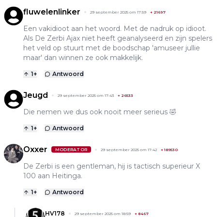
fluwelenlinker
29 september 2025 om 17:59
+
21697
Een vakidioot aan het woord. Met de nadruk op idioot.
Als De Zerbi Ajax niet heeft geanalyseerd en zijn spelers
het veld op stuurt met de boodschap 'amuseer jullie
maar' dan winnen ze ook makkelijk.
1
+
Antwoord
Jeugd
29 september 2025 om 17:43
+
26533
Die nemen we dus ook nooit meer serieus 🤣
1
+
Antwoord
Oxxer
MODERATOR
29 september 2025 om 17:42
+
189530
De Zerbi is een gentleman, hij is tactisch superieur X
100 aan Heitinga.
1
+
Antwoord
HV178
29 september 2025 om 18:59
+
8467