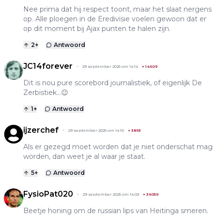
Nee prima dat hij respect toont, maar het slaat nergens
op. Alle ploegen in de Eredivisie voelen gewoon dat er
op dit moment bij Ajax punten te halen zijn.
2
+
Antwoord
JC14forever
29 september 2025 om 14:14
+
14609
Dit is nou pure scorebord journalistiek, of eigenlijk De
Zerbistiek...😉
1
+
Antwoord
ijzerchef
29 september 2025 om 14:10
+
3893
Als er gezegd moet worden dat je niet onderschat mag
worden, dan weet je al waar je staat.
5
+
Antwoord
FysioPat020
29 september 2025 om 14:03
+
36059
Beetje honing om de russian lips van Heitinga smeren.