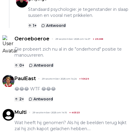
Standaard psychologie: je tegenstander in slaap
sussen en vooral niet prikkelen.
1
+
Antwoord
Oeroeboeroe
29 september 2025 om 14:27
+
23288
Die probeert zich nu al in de "onderhond" positie te
manouvreren.
0
+
Antwoord
PaulEast
29 september 2025 om 14:24
+
10629
😂😂😂 WTF 😂😂😂
2
+
Antwoord
Multi
29 september 2025 om 14:15
+
40323
Wat heeft hij genomen? Als hij de beelden terug kijkt
zal hij zich kapot gelachen hebben....