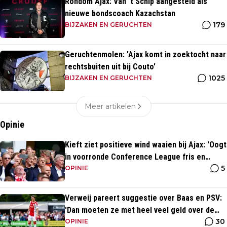
Rondom Ajax: Van 't Schip aangesteld als
nieuwe bondscoach Kazachstan
179
BIJZAKEN EN GERUCHTEN
Geruchtenmolen: 'Ajax komt in zoektocht naar
rechtsbuiten uit bij Couto'
1025
BIJZAKEN EN GERUCHTEN
Meer artikelen
Opinie
Kieft ziet positieve wind waaien bij Ajax: 'Oogt
in voorronde Conference League fris en
5
energiek'
OPINIE
Verweij pareert suggestie over Baas en PSV:
'Dan moeten ze met heel veel geld over de
30
brug komen'
OPINIE