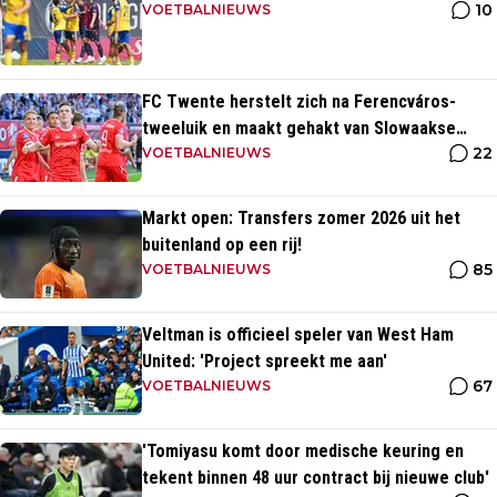
10
VOETBALNIEUWS
FC Twente herstelt zich na Ferencváros-
tweeluik en maakt gehakt van Slowaakse
22
opponent
VOETBALNIEUWS
Markt open: Transfers zomer 2026 uit het
buitenland op een rij!
85
VOETBALNIEUWS
Veltman is officieel speler van West Ham
United: 'Project spreekt me aan'
67
VOETBALNIEUWS
'Tomiyasu komt door medische keuring en
tekent binnen 48 uur contract bij nieuwe club'