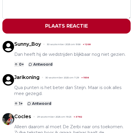
PLAATS REACTIE
Sunny_Boy
30 september 2025 om 9:58
+
1268
Dan heeft hij de wedstrijden blijkbaar nog niet gezien.
0
+
Antwoord
Jarikoning
30 september 2025 om 7:29
+
11518
Qua punten is het beter dan Steijn. Maar is ook alles
mee gezegd.
1
+
Antwoord
Cocles
29 september 2025 om 19:23
+
3782
Alleen daarom al moet De Zerbi naar ons toekomen.
Zulke teksten hoor ik graag, helaas haalt de