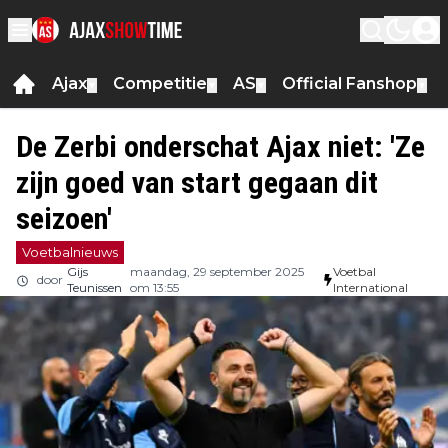
Ajax
Competitie
AS
Official Fanshop
▼
▼
▼
▼
De Zerbi onderschat Ajax niet: 'Ze
zijn goed van start gegaan dit
seizoen'
Voetbalnieuws
Gijs
maandag, 29 september 2025
Voetbal
door
Teunissen
om 13:55
International