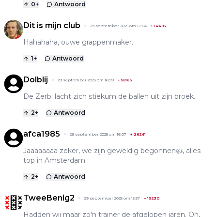
0
+
Antwoord
Dit is mijn club
29 september 2025 om 17:04
+
14483
Hahahaha, ouwe grappenmaker.
1
+
Antwoord
Dolblij
29 september 2025 om 16:59
+
58166
De Zerbi lacht zich stiekum de ballen uit zijn broek.
2
+
Antwoord
afca1985
29 september 2025 om 16:07
+
26261
Jaaaaaaaa zeker, we zijn geweldig begonnen👍, alles
top in Amsterdam.
2
+
Antwoord
TweeBenig2
29 september 2025 om 15:57
+
19230
Hadden wij maar zo'n trainer de afgelopen jaren. Oh,