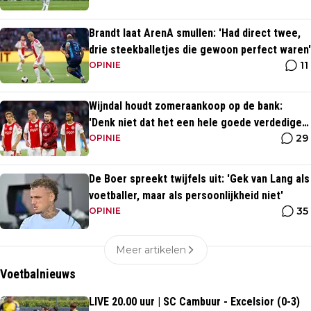
Brandt laat ArenA smullen: 'Had direct twee,
drie steekballetjes die gewoon perfect waren'
11
OPINIE
Wijndal houdt zomeraankoop op de bank:
'Denk niet dat het een hele goede verdediger
29
is'
OPINIE
De Boer spreekt twijfels uit: 'Gek van Lang als
voetballer, maar als persoonlijkheid niet'
35
OPINIE
Meer artikelen
Voetbalnieuws
LIVE 20.00 uur | SC Cambuur - Excelsior (0-3)