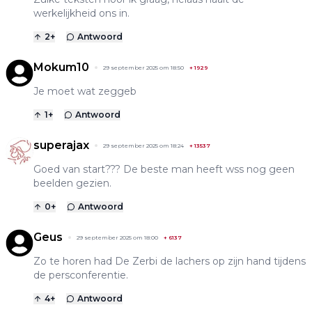
werkelijkheid ons in.
2
+
Antwoord
Mokum10
29 september 2025 om 18:50
+
1929
Je moet wat zeggeb
1
+
Antwoord
superajax
29 september 2025 om 18:24
+
13537
Goed van start??? De beste man heeft wss nog geen
beelden gezien.
0
+
Antwoord
Geus
29 september 2025 om 18:00
+
6137
Zo te horen had De Zerbi de lachers op zijn hand tijdens
de persconferentie.
4
+
Antwoord