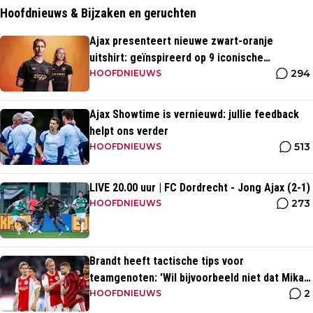
Hoofdnieuws & Bijzaken en geruchten
Ajax presenteert nieuwe zwart-oranje
uitshirt: geïnspireerd op 9 iconische
294
momenten uit clubhistorie
HOOFDNIEUWS
Ajax Showtime is vernieuwd: jullie feedback
helpt ons verder
513
HOOFDNIEUWS
LIVE 20.00 uur | FC Dordrecht - Jong Ajax (2-1)
273
HOOFDNIEUWS
Brandt heeft tactische tips voor
teamgenoten: 'Wil bijvoorbeeld niet dat Mika
2
te veel naar binnen komt'
HOOFDNIEUWS