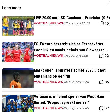
Lees meer
LIVE 20.00 uur | SC Cambuur - Excelsior (0-3)
10
VOETBALNIEUWS
•
07 aug. om 20:45
FC Twente herstelt zich na Ferencváros-
tweeluik en maakt gehakt van Slowaakse
22
opponent
VOETBALNIEUWS
•
06 aug. om 22:15
Markt open: Transfers zomer 2026 uit het
buitenland op een rij!
85
VOETBALNIEUWS
•
06 aug. om 19:20
Veltman is officieel speler van West Ham
United: 'Project spreekt me aan'
67
VOETBALNIEUWS
•
06 aug. om 12:45