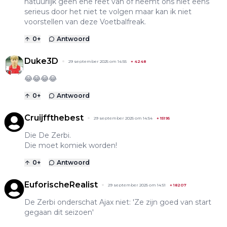
natuurlijk geen ene reet van of neemt ons niet eens
serieus door het niet te volgen maar kan ik niet
voorstellen van deze Voetbalfreak.
0
+
Antwoord
Duke3D
29 september 2025 om 14:55
+
4248
😂😂😂😂
0
+
Antwoord
Cruijffthebest
29 september 2025 om 14:54
+
15195
Die De Zerbi.
Die moet komiek worden!
0
+
Antwoord
EuforischeRealist
29 september 2025 om 14:51
+
18207
De Zerbi onderschat Ajax niet: 'Ze zijn goed van start
gegaan dit seizoen'