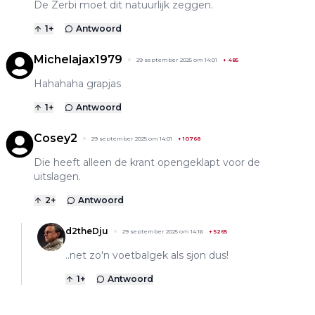
De Zerbi moet dit natuurlijk zeggen.
1
+
Antwoord
Michelajax1979
29 september 2025 om 14:01
+
485
Hahahaha grapjas
1
+
Antwoord
Cosey2
29 september 2025 om 14:01
+
10768
Die heeft alleen de krant opengeklapt voor de
uitslagen.
2
+
Antwoord
d2theDju
29 september 2025 om 14:16
+
5265
..net zo'n voetbalgek als sjon dus!
1
+
Antwoord