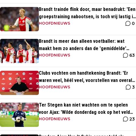
Brandt trainde flink door, maar benadrukt: 'Een
groepstraining nabootsen, is toch vrij lastig in
0
je eentje'
HOOFDNIEUWS
Brandt is meer dan alleen voetballer: wat
maakt hem zo anders dan de 'gemiddelde'
63
voetballer?
HOOFDNIEUWS
Clubs vochten om handtekening Brandt: 'Er
waren veel, héél veel, voorstellen van overal
3
ter wereld'
HOOFDNIEUWS
Ter Stegen kan niet wachten om te spelen
voor Ajax: 'Wilde donderdag ook op het veld
23
staan'
HOOFDNIEUWS