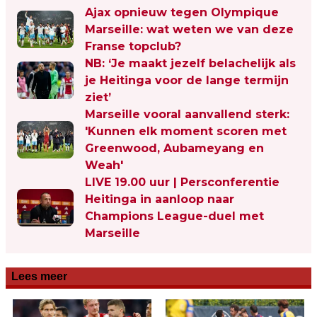
Ajax opnieuw tegen Olympique
Marseille: wat weten we van deze
Franse topclub?
NB: ‘Je maakt jezelf belachelijk als
je Heitinga voor de lange termijn
ziet’
Marseille vooral aanvallend sterk:
'Kunnen elk moment scoren met
Greenwood, Aubameyang en
Weah'
LIVE 19.00 uur | Persconferentie
Heitinga in aanloop naar
Champions League-duel met
Marseille