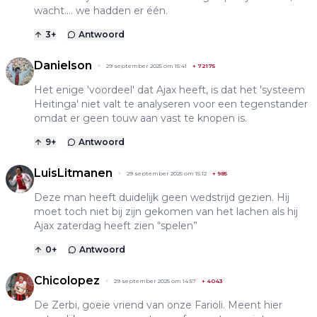
wacht.... we hadden er één.
3
+
Antwoord
Danielson
29 september 2025 om 15:41
+
72175
Het enige 'voordeel' dat Ajax heeft, is dat het 'systeem
Heitinga' niet valt te analyseren voor een tegenstander
omdat er geen touw aan vast te knopen is.
9
+
Antwoord
LuisLitmanen
29 september 2025 om 15:12
+
985
Deze man heeft duidelijk geen wedstrijd gezien. Hij
moet toch niet bij zijn gekomen van het lachen als hij
Ajax zaterdag heeft zien “spelen”
0
+
Antwoord
Chicolopez
29 september 2025 om 14:57
+
4043
De Zerbi, goeie vriend van onze Farioli. Meent hier