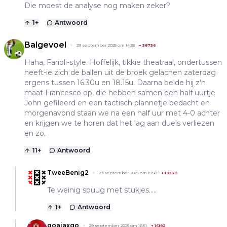
Die moest de analyse nog maken zeker?
1
+
Antwoord
Balgevoel
29 september 2025 om 14:33
+
38736
Haha, Farioli-style. Hoffelijk, tikkie theatraal, ondertussen
heeft-ie zich de ballen uit de broek gelachen zaterdag
ergens tussen 16.30u en 18.15u. Daarna belde hij z'n
maat Francesco op, die hebben samen een half uurtje
John gefileerd en een tactisch plannetje bedacht en
morgenavond staan we na een half uur met 4-0 achter
en krijgen we te horen dat het lag aan duels verliezen
en zo.
11
+
Antwoord
TweeBenig2
29 september 2025 om 15:58
+
19230
Te weinig spuug met stukjes.....
1
+
Antwoord
goajaxgo
29 september 2025 om 16:51
+
16182