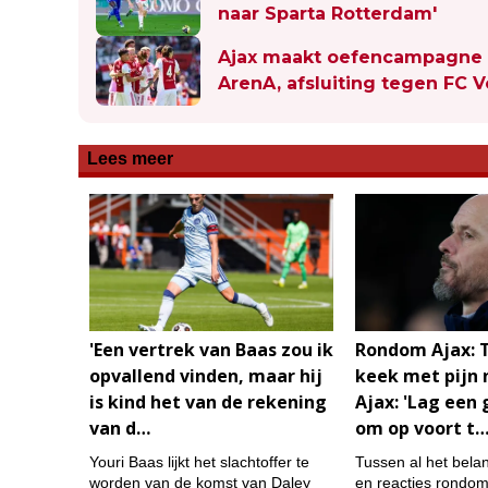
naar Sparta Rotterdam'
Ajax maakt oefencampagne r
ArenA, afsluiting tegen FC