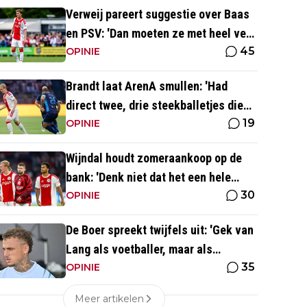
Verweij pareert suggestie over Baas
en PSV: 'Dan moeten ze met heel veel
45
geld over de brug komen'
OPINIE
Brandt laat ArenA smullen: 'Had
direct twee, drie steekballetjes die
19
gewoon perfect waren'
OPINIE
Wijndal houdt zomeraankoop op de
bank: 'Denk niet dat het een hele
30
goede verdediger is'
OPINIE
De Boer spreekt twijfels uit: 'Gek van
Lang als voetballer, maar als
35
persoonlijkheid niet'
OPINIE
Meer artikelen