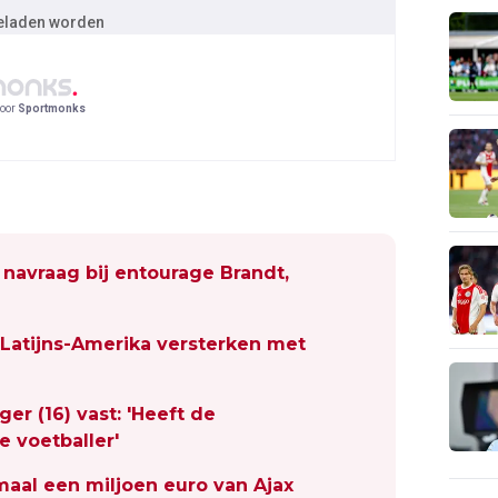
geladen worden
oor
Sportmonks
navraag bij entourage Brandt,
p Latijns-Amerika versterken met
ger (16) vast: 'Heeft de
 voetballer'
maal een miljoen euro van Ajax