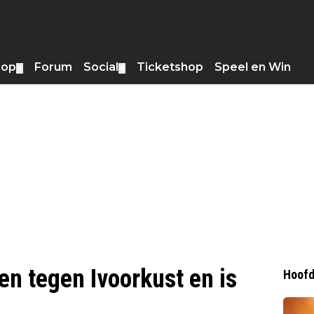
hop
Forum
Social
Ticketshop
Speel en Win
▼
▼
en tegen Ivoorkust en is
Hoofd