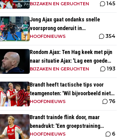
145
BIJZAKEN EN GERUCHTEN
Jong Ajax gaat ondanks snelle
voorsprong onderuit in
354
seizoensopener tegen FC Dordrecht
HOOFDNIEUWS
Rondom Ajax: Ten Hag keek met pijn
naar situatie Ajax: 'Lag een goede
193
basis om op voort te borduren'
BIJZAKEN EN GERUCHTEN
Brandt heeft tactische tips voor
teamgenoten: 'Wil bijvoorbeeld niet
76
dat Mika te veel naar binnen komt'
HOOFDNIEUWS
Brandt trainde flink door, maar
benadrukt: 'Een groepstraining
6
nabootsen is toch vrij lastig in je
HOOFDNIEUWS