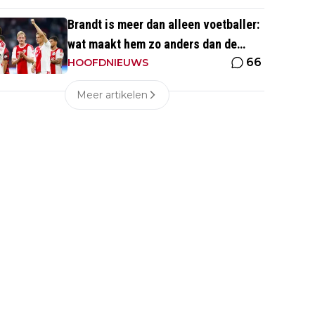
eentje'
Brandt is meer dan alleen voetballer:
wat maakt hem zo anders dan de
66
'gemiddelde' voetballer?
HOOFDNIEUWS
Meer artikelen