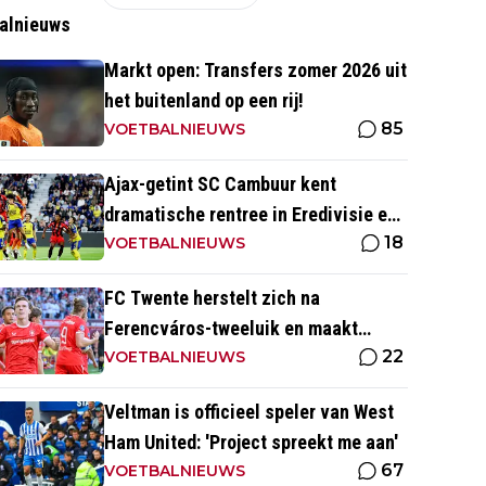
alnieuws
Markt open: Transfers zomer 2026 uit
het buitenland op een rij!
85
VOETBALNIEUWS
Ajax-getint SC Cambuur kent
dramatische rentree in Eredivisie en
18
krijgt pak slaag in eigen huis
VOETBALNIEUWS
FC Twente herstelt zich na
Ferencváros-tweeluik en maakt
22
gehakt van Slowaakse opponent
VOETBALNIEUWS
Veltman is officieel speler van West
Ham United: 'Project spreekt me aan'
67
VOETBALNIEUWS