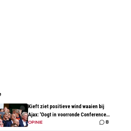
e
Kieft ziet positieve wind waaien bij
Ajax: 'Oogt in voorronde Conference
8
League fris en energiek'
OPINIE