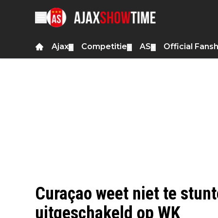
Ajax
Competitie
AS
Official Fans
▼
▼
▼
Curaçao weet niet te stunt
uitgeschakeld op WK