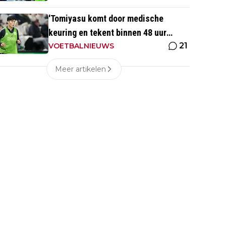
'Tomiyasu komt door medische
keuring en tekent binnen 48 uur
21
contract bij nieuwe club'
VOETBALNIEUWS
Meer artikelen