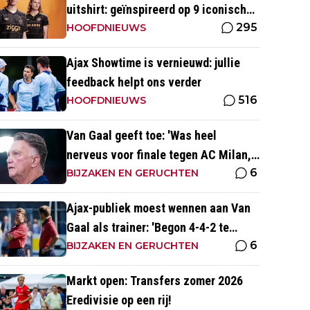
uitshirt: geïnspireerd op 9 iconische
295
momenten uit clubhistorie
HOOFDNIEUWS
Ajax Showtime is vernieuwd: jullie
feedback helpt ons verder
516
HOOFDNIEUWS
Van Gaal geeft toe: 'Was heel
nerveus voor finale tegen AC Milan,
6
wist dat ze zich zouden aanpassen'
BIJZAKEN EN GERUCHTEN
Ajax-publiek moest wennen aan Van
Gaal als trainer: 'Begon 4-4-2 te
6
spelen, vloeken in de kerk'
BIJZAKEN EN GERUCHTEN
Markt open: Transfers zomer 2026
Eredivisie op een rij!