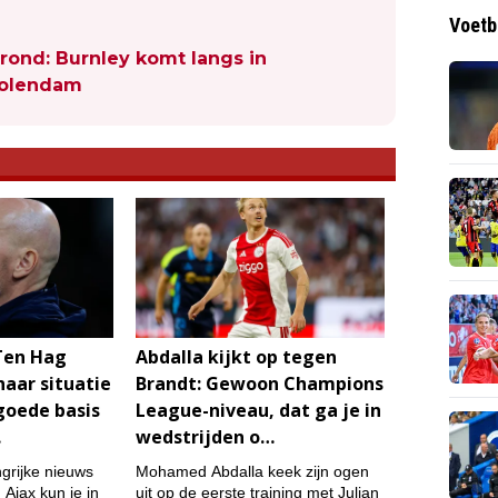
Voetb
ond: Burnley komt langs in
 Volendam