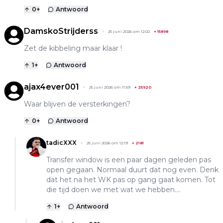
0
+
Antwoord
DamskoStrijderss
25 juni 2026 om 12:02
+
15898
Zet de kibbeling maar klaar !
1
+
Antwoord
ajax4ever001
25 juni 2026 om 11:59
+
25920
Waar blijven de versterkingen?
0
+
Antwoord
tadicXXX
25 juni 2026 om 12:19
+
2181
Transfer window is een paar dagen geleden pas
open gegaan. Normaal duurt dat nog even. Denk
dat het na het WK pas op gang gaat komen. Tot
die tijd doen we met wat we hebben....
1
+
Antwoord