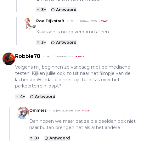
3
+
Antwoord
RoelDijkstra8
25 juni 2026 om 13:55
+
1347
Klaassen is nu zo verdomd alleen
3
+
Antwoord
Robbie78
25 juni 2026 om 11:47
+
5973
Volgens mij beginnen ze vandaag met de medische
testen. Kijken jullie ook zo uit naar het filmpje van de
lachende Wijndal, die met zijn toilettas over het
parkeerterrein loopt?
4
+
Antwoord
Ommers
25 juni 2026 om 12:49
+
1139
Dan hopen we maar dat ze die beelden ook niet
naar buiten brengen net als al het andere
0
+
Antwoord