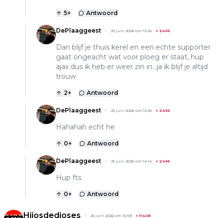
5
+
Antwoord
DePlaaggeest
25 juni 2026 om 12:45
+
2496
Dan blijf je thuis kerel en een echte supporter
gaat ongeacht wat voor ploeg er staat, hup
ajax dus ik heb er weer zin in...ja ik blijf je altijd
trouw
2
+
Antwoord
DePlaaggeest
25 juni 2026 om 12:45
+
2496
Hahahah echt he
0
+
Antwoord
DePlaaggeest
25 juni 2026 om 14:14
+
2496
Hup fts
0
+
Antwoord
Hijosdedioses
25 juni 2026 om 10:59
+
11408