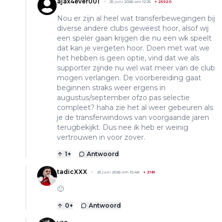
ajax4ever001
25 juni 2026 om 12:25
+
25920
Nou er zijn al heel wat transferbewegingen bij
diverse andere clubs geweest hoor, alsof wij
een speler gaan krijgen die nu een wk speelt
dat kan je vergeten hoor. Doen met wat we
het hebben is geen optie, vind dat we als
supporter zijnde nu wel wat meer van de club
mogen verlangen. De voorbereiding gaat
beginnen straks weer ergens in
augustus/september ofzo pas selectie
compleet? haha zie het al weer gebeuren als
je de transferwindows van voorgaande jaren
terugbekijkt. Dus nee ik heb er weinig
vertrouwen in voor zover.
1
+
Antwoord
tadicXXX
25 juni 2026 om 15:48
+
2181
🙂
0
+
Antwoord