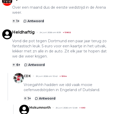
Over een maand dus de eerste wedstrijd in de Arena
weer.
1
+
Antwoord
Heldhaftig
24 juni 2026 om 8:39
+
13802
Vond die pot tegen Dortmund een paar jaar terug zo
fantastisch leuk. 5 euro voor een kaartje in het uitvak,
lekker met zn alle in de auto. Zit elk jaar te hopen dat
we die weer krijgen.
6
+
Antwoord
CDX
25 juni 2026 om 10:42
+
9364
Vroegahhh hadden we idd vaak mooie
oefenwedstrijden in Engeland of Duitsland.
1
+
Antwoord
Mokumnorth
25 juni 2026 om 12:48
+
690