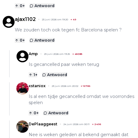
0
+
Antwoord
ajax1102
23 juni 2026 om 19:20
+
49
We zouden toch ook tegen fc Barcelona spelen ?
0
+
Antwoord
Amp
23 juni 2026 om 19:25
+
45085
Is gecancelled paar weken terug
1
+
Antwoord
xstaniox
23 juni 2026 om 20:02
+
16786
Is al een tijdje gecancelled omdat we voorrondes
spelen
0
+
Antwoord
DePlaaggeest
24 juni 2026 om 00:11
+
2496
Nee is weken geleden al bekend gemaakt dat