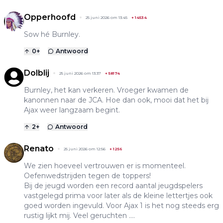
Opperhoofd
25 juni 2026 om 13:45
+
14534
Sow hé Burnley.
0
+
Antwoord
Dolblij
25 juni 2026 om 13:37
+
58174
Burnley, het kan verkeren. Vroeger kwamen de
kanonnen naar de JCA. Hoe dan ook, mooi dat het bij
Ajax weer langzaam begint.
2
+
Antwoord
Renato
25 juni 2026 om 12:56
+
1256
We zien hoeveel vertrouwen er is momenteel.
Oefenwedstrijden tegen de toppers!
Bij de jeugd worden een record aantal jeugdspelers
vastgelegd prima voor later als de kleine lettertjes ook
goed worden ingevuld. Voor Ajax 1 is het nog steeds erg
rustig lijkt mij. Veel geruchten ....