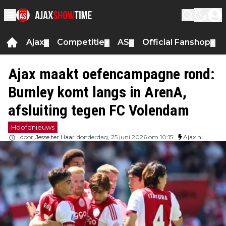
Ajax
Competitie
AS
Official Fanshop
▼
▼
▼
▼
Ajax maakt oefencampagne rond:
Burnley komt langs in ArenA,
afsluiting tegen FC Volendam
Hoofdnieuws
door
Jesse ter Haar
donderdag, 25 juni 2026 om 10:15
Ajax.nl