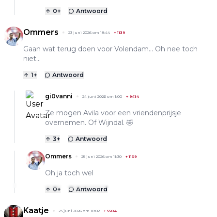
0
+
Antwoord
Ommers
23 juni 2026 om 18:44
+
1139
Gaan wat terug doen voor Volendam... Oh nee toch
niet...
1
+
Antwoord
gi0vanni
24 juni 2026 om 1:00
+
9414
Ze mogen Avila voor een vriendenprijsje
overnemen. Of Wijndal. 🤣
3
+
Antwoord
Ommers
25 juni 2026 om 11:30
+
1139
Oh ja toch wel
0
+
Antwoord
Kaatje
23 juni 2026 om 18:02
+
5504