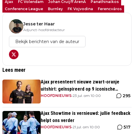
Ajax
FC Volendam
Johan Cruijff ArenA
Panathinaikos
Conference League
Burnley
FK Vojvodina
Ferencváros
Jesse ter Haar
Adjunct-hoofdredacteur
Bekijk berichten van de auteur
Lees meer
Ajax presenteert nieuwe zwart-oranje
uitshirt: geïnspireerd op 9 iconische
295
momenten uit clubhistorie
HOOFDNIEUWS
•
23 jul. om 10:00
Ajax Showtime is vernieuwd: jullie feedback
helpt ons verder
517
HOOFDNIEUWS
•
21 jul. om 10:00