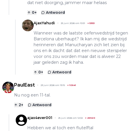
dat niet doorging, jammer maar helaas
0
+
Antwoord
AjaxYahudi
25 juni 2026 om 10:51
+
5353
Wanneer was de laatste oefenwedstrijd tegen
Barcelona uberhaupt? Ik kan mij die wedstrijd
herinneren dat Manucharyan zich liet zien bij
ons en ik dacht dat dat een nieuwe sterspeler
voor ons zou worden maar dat is alweer 22
jaar geleden zag ik haha.
0
+
Antwoord
PaulEast
23 juni 2026 om 19:15
+
10641
Nu nog een 11-tal.
2
+
Antwoord
ajax4ever001
25 juni 2026 om 12:02
+
25920
Hebben we al toch een flutelftal