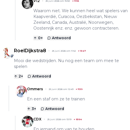
V12
25 juni 2026 om 15:50
+
1196
Waarom niet. We kunnen heel wat spelers van
Kaapverdië, Curacoa, Oezbekistan, Nieuw
Zeeland, Canada, Australië, Noorwegen,
Oostenrijk enz. enz. gewoon contracteren.
0
+
Antwoord
RoelDijkstra8
25 juni 2026 om 11:52
+
1347
Mooi die wedstrijden. Nu nog een team om mee te
spelen
2
+
Antwoord
Ommers
25 juni 2026 om 12:49
+
1139
En een staf om ze te trainen
3
+
Antwoord
CDX
25 juni 2026 om 13:19
+
9364
En iemand om van te houden