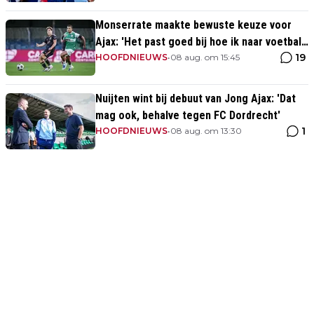
Monserrate maakte bewuste keuze voor
Ajax: 'Het past goed bij hoe ik naar voetbal
19
kijk’
HOOFDNIEUWS
•
08 aug. om 15:45
Nuijten wint bij debuut van Jong Ajax: 'Dat
mag ook, behalve tegen FC Dordrecht'
1
HOOFDNIEUWS
•
08 aug. om 13:30