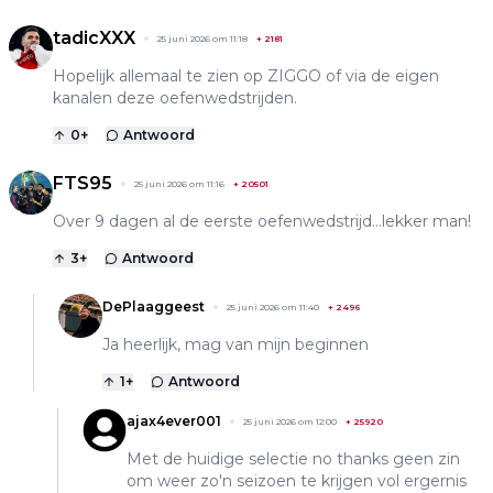
tadicXXX
25 juni 2026 om 11:18
+
2181
Hopelijk allemaal te zien op ZIGGO of via de eigen
kanalen deze oefenwedstrijden.
0
+
Antwoord
FTS95
25 juni 2026 om 11:16
+
20501
Over 9 dagen al de eerste oefenwedstrijd...lekker man!
3
+
Antwoord
DePlaaggeest
25 juni 2026 om 11:40
+
2496
Ja heerlijk, mag van mijn beginnen
1
+
Antwoord
ajax4ever001
25 juni 2026 om 12:00
+
25920
Met de huidige selectie no thanks geen zin
om weer zo'n seizoen te krijgen vol ergernis