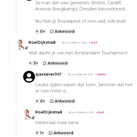
Ja man dat was genieten, Bristol, Cardiff,
Arsenal (bergkamp), Dresden bijvoorbeeld.
Nu heb je Boedapest of novi sad, ook leuk!
0
+
Antwoord
RoelDijkstra8
25 juni 2026 om 11:51
+
1347
Wat dacht je van het Amsterdam Tournament
3
+
Antwoord
ajax4ever001
25 juni 2026 om 12:01
+
25920
Leuke tijden waren dat toen. Jammer dat het
er niet meer is.
0
+
Antwoord
RoelDijkstra8
25 juni 2026 om 12:15
+
1347
Helemaal mee eens
1
+
Antwoord