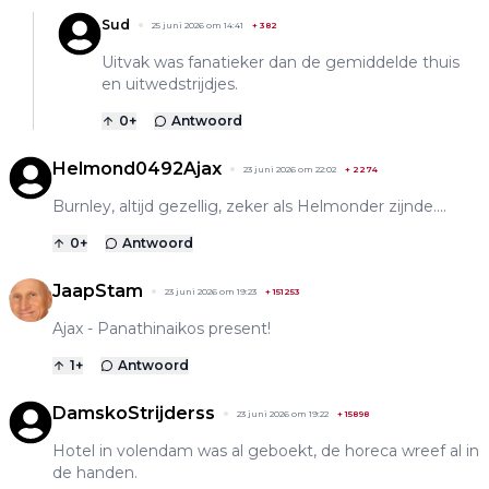
Sud
25 juni 2026 om 14:41
+
382
Uitvak was fanatieker dan de gemiddelde thuis
en uitwedstrijdjes.
0
+
Antwoord
Helmond0492Ajax
23 juni 2026 om 22:02
+
2274
Burnley, altijd gezellig, zeker als Helmonder zijnde....
0
+
Antwoord
JaapStam
23 juni 2026 om 19:23
+
151253
Ajax - Panathinaikos present!
1
+
Antwoord
DamskoStrijderss
23 juni 2026 om 19:22
+
15898
Hotel in volendam was al geboekt, de horeca wreef al in
de handen.