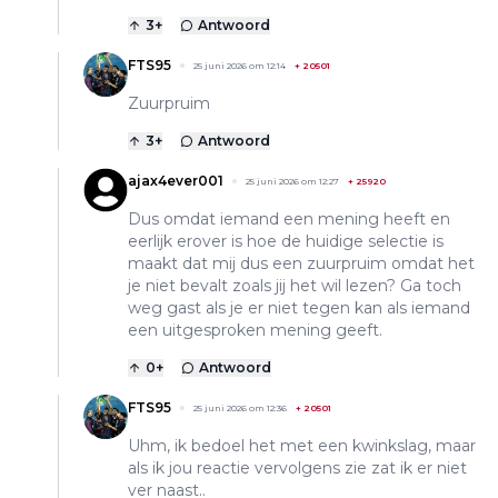
3
+
Antwoord
FTS95
25 juni 2026 om 12:14
+
20501
Zuurpruim
3
+
Antwoord
ajax4ever001
25 juni 2026 om 12:27
+
25920
Dus omdat iemand een mening heeft en
eerlijk erover is hoe de huidige selectie is
maakt dat mij dus een zuurpruim omdat het
je niet bevalt zoals jij het wil lezen? Ga toch
weg gast als je er niet tegen kan als iemand
een uitgesproken mening geeft.
0
+
Antwoord
FTS95
25 juni 2026 om 12:36
+
20501
Uhm, ik bedoel het met een kwinkslag, maar
als ik jou reactie vervolgens zie zat ik er niet
ver naast..