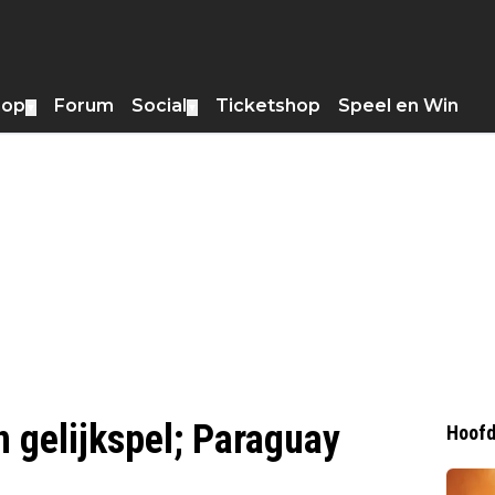
hop
Forum
Social
Ticketshop
Speel en Win
▼
▼
n gelijkspel; Paraguay
Hoofd