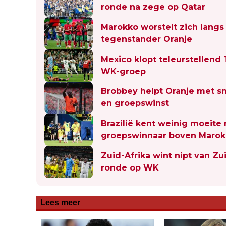
ronde na zege op Qatar
Marokko worstelt zich langs
tegenstander Oranje
Mexico klopt teleurstellend T
WK-groep
Brobbey helpt Oranje met sn
en groepswinst
Brazilië kent weinig moeite 
groepswinnaar boven Maro
Zuid-Afrika wint nipt van Z
ronde op WK