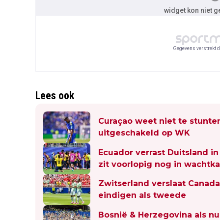
widget kon niet 
Gegevens verstrekt d
Lees ook
Curaçao weet niet te stunten
uitgeschakeld op WK
Ecuador verrast Duitsland in
zit voorlopig nog in wachtk
Zwitserland verslaat Canad
eindigen als tweede
Bosnië & Herzegovina als n