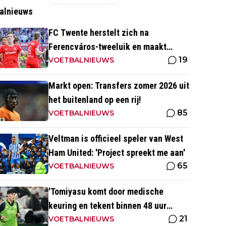
alnieuws
FC Twente herstelt zich na
Ferencváros-tweeluik en maakt
19
gehakt van Slowaakse opponent
VOETBALNIEUWS
Markt open: Transfers zomer 2026 uit
het buitenland op een rij!
85
VOETBALNIEUWS
Veltman is officieel speler van West
Ham United: 'Project spreekt me aan'
65
VOETBALNIEUWS
'Tomiyasu komt door medische
keuring en tekent binnen 48 uur
21
contract bij nieuwe club'
VOETBALNIEUWS