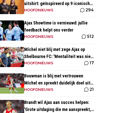
uitshirt: geïnspireerd op 9 iconische
294
momenten uit clubhistorie
HOOFDNIEUWS
Ajax Showtime is vernieuwd: jullie
feedback helpt ons verder
512
HOOFDNIEUWS
Míchel niet blij met zege Ajax op
Shelbourne FC: 'Mentaliteit was niet
17
goed genoeg in de slotfase'
HOOFDNIEUWS
Bouwman is blij met vertrouwen
Míchel en spreekt duidelijk doel uit
21
met Ajax
HOOFDNIEUWS
Brandt wil Ajax aan succes helpen:
'Grote uitdaging die me aanspreekt,