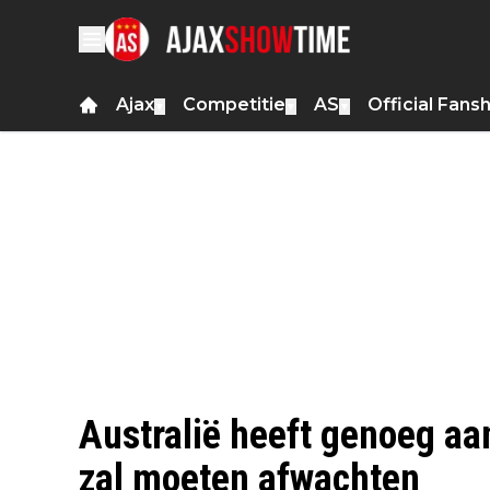
Ajax
Competitie
AS
Official Fans
▼
▼
▼
Australië heeft genoeg aa
zal moeten afwachten