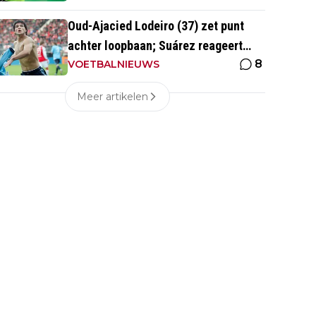
Oud-Ajacied Lodeiro (37) zet punt
achter loopbaan; Suárez reageert
8
emotioneel
VOETBALNIEUWS
Meer artikelen