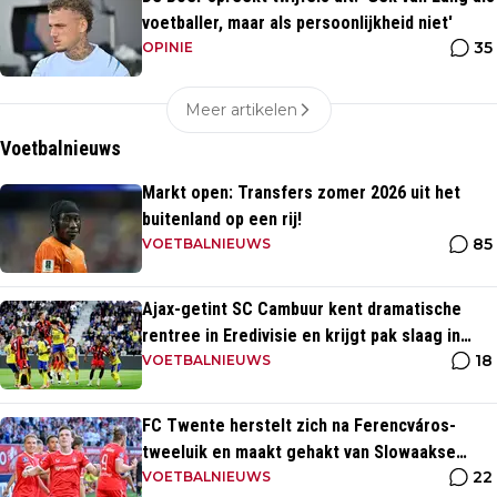
voetballer, maar als persoonlijkheid niet'
35
OPINIE
Meer artikelen
Voetbalnieuws
Markt open: Transfers zomer 2026 uit het
buitenland op een rij!
85
VOETBALNIEUWS
Ajax-getint SC Cambuur kent dramatische
rentree in Eredivisie en krijgt pak slaag in
18
eigen huis
VOETBALNIEUWS
FC Twente herstelt zich na Ferencváros-
tweeluik en maakt gehakt van Slowaakse
22
opponent
VOETBALNIEUWS