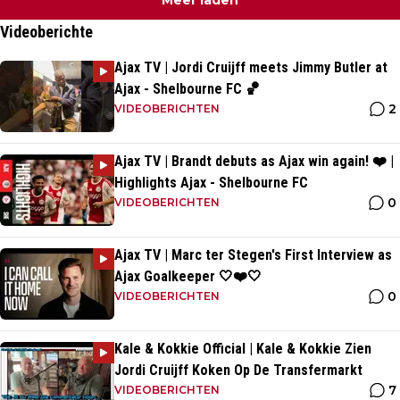
Videoberichte
Ajax TV | Jordi Cruijff meets Jimmy Butler at
Ajax - Shelbourne FC 🏀
2
VIDEOBERICHTEN
Ajax TV | Brandt debuts as Ajax win again! ❤️ |
Highlights Ajax - Shelbourne FC
0
VIDEOBERICHTEN
Ajax TV | Marc ter Stegen's First Interview as
Ajax Goalkeeper 🤍❤️🤍
0
VIDEOBERICHTEN
Kale & Kokkie Official | Kale & Kokkie Zien
Jordi Cruijff Koken Op De Transfermarkt
7
VIDEOBERICHTEN