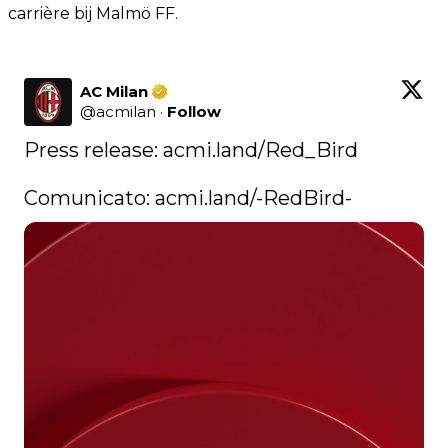
carrière bij Malmö FF.
AC Milan
@
acmilan
·
Follow
Press release: 
acmi.land/Red_Bird
Comunicato: 
acmi.land/-RedBird-