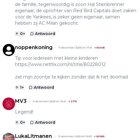
de famille, tegenwoordig is zoon Hal Steinbrenner
eigenaar, de oprichter van Red Bird Capitals doet zaken
voor de Yankees, is zeker geen eigenaar, samen
hebben zij AC Milan gekocht.
0
+
Antwoord
noppenkoning
11 december 2023 om 17:15
+
50405
Tip voor iedereen met kleine kinderen
https://www.netflix.com/nl/title/80228012
zat mijn zoontje te kijken zonder dat ik het doorhad
1
+
Antwoord
MV3
11 december 2023 om 16:21
+
2713
Legend!
0
+
Antwoord
LukaLitmanen
11 december 2023 om 15:59
+
82989