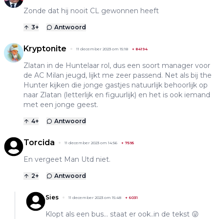
Zonde dat hij nooit CL gewonnen heeft
3
+
Antwoord
Kryptonite
11 december 2023 om 15:18
+
84194
Zlatan in de Huntelaar rol, dus een soort manager voor
de AC Milan jeugd, lijkt me zeer passend. Net als bij the
Hunter kijken die jonge gastjes natuurlijk behoorlijk op
naar Zlatan (letterlijk en figuurlijk) en het is ook iemand
met een jonge geest.
4
+
Antwoord
Torcida
11 december 2023 om 14:56
+
7595
En vergeet Man Utd niet.
2
+
Antwoord
Sies
11 december 2023 om 15:48
+
6031
Klopt als een bus... staat er ook..in de tekst 😜