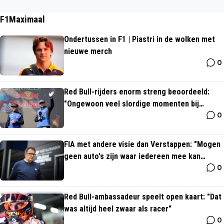
nen dat Jordi Cruijff achter de schermen al met een grote naam b
ezig is, of dat er in ieder geval al contact is geweest. Een middenv
F1Maximaal
eld met Brandt en Goretzka zou echt fantastisch zijn.
Ondertussen in F1 | Piastri in de wolken met
nieuwe merch
0
Red Bull-rijders enorm streng beoordeeld:
"Ongewoon veel slordige momenten bij
0
Verstappen"
FIA met andere visie dan Verstappen: "Mogen
geen auto's zijn waar iedereen mee kan
0
rijden"
Red Bull-ambassadeur speelt open kaart: "Dat
was altijd heel zwaar als racer"
0