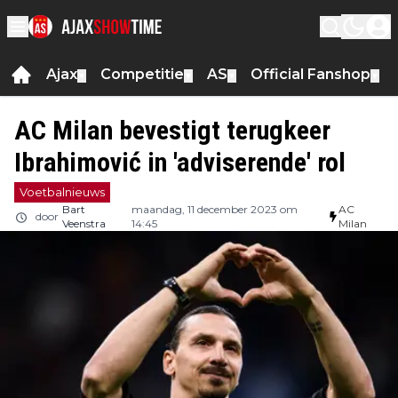
Ajax
Competitie
AS
Official Fanshop
▼
▼
▼
▼
AC Milan bevestigt terugkeer
Ibrahimović in 'adviserende' rol
Voetbalnieuws
Bart
maandag, 11 december 2023 om
AC
door
Veenstra
14:45
Milan