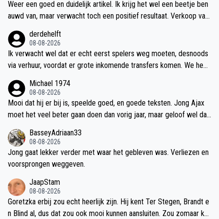
Weer een goed en duidelijk artikel. Ik krijg het wel een beetje ben
ken. Te veel zie ik journalisten en analisten pure onzin schrijven. M
auwd van, maar verwacht toch een positief resultaat. Verkoop van
ensen die nog geen jaarrekening kunnen lezen maar toch hun oord
Godts, Sutalo, Wijndal nu toch wel belangrijk en wat mij betreft oo
derdehelft
eel klaar hebben. De auteur van dit stukje moet gewoon zeggen “i
k Bouwman minimaal verhuren.
08-08-2026
k weet het niet“ dat is het eerlijke verhaal maar je kunt natuurlijk o
Ik verwacht wel dat er echt eerst spelers weg moeten, desnoods
ok gewoon eens een keer een interview aanvragen met de financi
via verhuur, voordat er grote inkomende transfers komen. We hebb
eel directeur en vragen hoe het zit. Dan hoef je er ook geen slag n
en veel te veel spitsen en centrale verdedigers. Hoe ruimer die be
aar te slaan.
Michael 1974
zetting is, hoe moeilijker het wordt om een mooie transfersom te
08-08-2026
vangen. Een overbodige speler is nooit zoveel waard als een basis
Mooi dat hij er bij is, speelde goed, en goede teksten. Jong Ajax
speler.
moet het veel beter gaan doen dan vorig jaar, maar geloof wel dat
dat gaat gebeuren
BasseyAdriaan33
08-08-2026
Jong gaat lekker verder met waar het gebleven was. Verliezen en
voorsprongen weggeven.
JaapStam
08-08-2026
Goretzka erbij zou echt heerlijk zijn. Hij kent Ter Stegen, Brandt e
n Blind al, dus dat zou ook mooi kunnen aansluiten. Zou zomaar kun