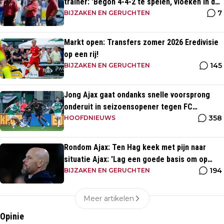
trainer: 'Begon 4-4-2 te spelen, vloeken in de
7
kerk'
BIJZAKEN EN GERUCHTEN
Markt open: Transfers zomer 2026 Eredivisie
op een rij!
145
BIJZAKEN EN GERUCHTEN
Jong Ajax gaat ondanks snelle voorsprong
onderuit in seizoensopener tegen FC
358
Dordrecht
HOOFDNIEUWS
Rondom Ajax: Ten Hag keek met pijn naar
situatie Ajax: 'Lag een goede basis om op
194
voort te borduren'
BIJZAKEN EN GERUCHTEN
Meer artikelen
Opinie