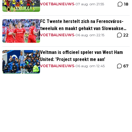
18
eigen huis
VOETBALNIEUWS
•
07 aug. om 21:55
FC Twente herstelt zich na Ferencváros-
tweeluik en maakt gehakt van Slowaakse
22
opponent
VOETBALNIEUWS
•
06 aug. om 22:15
Veltman is officieel speler van West Ham
United: 'Project spreekt me aan'
67
VOETBALNIEUWS
•
06 aug. om 12:45