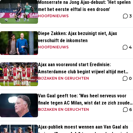
Monserrate na Jong Ajax-debuut: ‘Het spelen
met het eerste elftal is een droom’
3
HOOFDNIEUWS
Diepe Zakken: Ajax bezuinigt niet, Ajax
verschuift de inkomsten
4
HOOFDNIEUWS
Ajax aan vooravond start Eredivisie:
Amsterdamse club begint vrijwel altijd met
0
zege
BIJZAKEN EN GERUCHTEN
Van Gaal geeft toe: 'Was heel nerveus voor
finale tegen AC Milan, wist dat ze zich zouden
6
aanpassen'
BIJZAKEN EN GERUCHTEN
Ajax-publiek moest wennen aan Van Gaal als