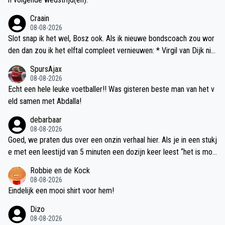
Craain
08-08-2026
Slot snap ik het wel, Bosz ook. Als ik nieuwe bondscoach zou wor
den dan zou ik het elftal compleet vernieuwen: * Virgil van Dijk nie
t meer opstellen * Frenkie de Jong hard aanpakken en hij moet m
SpursAjax
eer geven. * Memphis Dapay niet meer selecteren. * Tijd voor ver
08-08-2026
nieuwing en verfrissende elftal * Iedereen moet 100% fit zijn en all
Echt een hele leuke voetballer!! Was gisteren beste man van het v
es geven, ook je zwakke punten. * Geen hiërarchie binnen de sele
eld samen met Abdalla!
ctie meer... Iedereen is gelijkwaardig en iedereen werkt voor elkaa
debarbaar
r en elkaar acceptatie. Puur voor het Nederlandse elftal. * Geen an
08-08-2026
dere rankzaken * Meer binding tussen Nederlandse elftal en volk.
Goed, we praten dus over een onzin verhaal hier. Als je in een stukj
Nigel de Jong en Clarence Seedorf moeten minder bezig houden
e met een leestijd van 5 minuten een dozijn keer leest “het is mog
met andere dingen dan het voetbal. Ze moeten ook meer naar buit
elijk ““, dan weet je dat dit hele verhaal gebaseerd is op onderbuik
Robbie en de Kock
en toe treden.
gevoelens. Misschien dat we bij de presentatie van de halfjaarcijfe
08-08-2026
rs kunnen zien dat de inkomsten naar voren zijn gehaald, maar voo
Eindelijk een mooi shirt voor hem!
ralsnog lijkt daar geen sprake van. Ik vraag me ten stelligste af wat
Dizo
de kwalificaties van deze stukjes schrijver is. Er zal toch wel erge
08-08-2026
ns een goede registeraccountant te vinden zijn met kennis van za