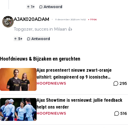
1
+
Antwoord
AJAX020ADAM
11 december 2023 om 14:52
+
7706
Topgozer, succes in Milaan 👍
5
+
Antwoord
Hoofdnieuws & Bijzaken en geruchten
Ajax presenteert nieuwe zwart-oranje
uitshirt: geïnspireerd op 9 iconische
295
momenten uit clubhistorie
HOOFDNIEUWS
Ajax Showtime is vernieuwd: jullie feedback
helpt ons verder
516
HOOFDNIEUWS