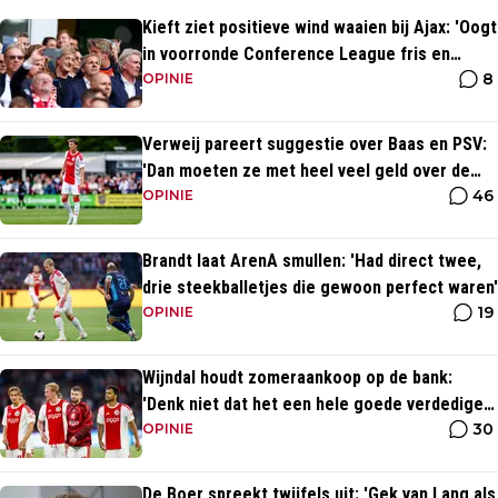
Kieft ziet positieve wind waaien bij Ajax: 'Oogt
in voorronde Conference League fris en
8
energiek'
OPINIE
Verweij pareert suggestie over Baas en PSV:
'Dan moeten ze met heel veel geld over de
46
brug komen'
OPINIE
Brandt laat ArenA smullen: 'Had direct twee,
drie steekballetjes die gewoon perfect waren'
19
OPINIE
Wijndal houdt zomeraankoop op de bank:
'Denk niet dat het een hele goede verdediger
30
is'
OPINIE
De Boer spreekt twijfels uit: 'Gek van Lang als