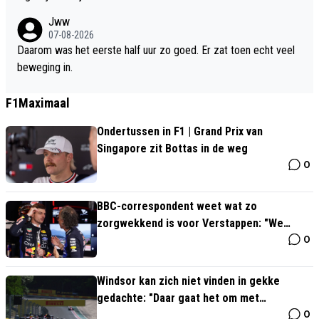
Jww
07-08-2026
Daarom was het eerste half uur zo goed. Er zat toen echt veel
beweging in.
F1Maximaal
Ondertussen in F1 | Grand Prix van
Singapore zit Bottas in de weg
0
BBC-correspondent weet wat zo
zorgwekkend is voor Verstappen: "We
0
hebben het over Max"
Windsor kan zich niet vinden in gekke
gedachte: "Daar gaat het om met
0
Verstappen"