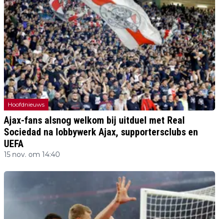
Hoofdnieuws
Ajax-fans alsnog welkom bij uitduel met Real
Sociedad na lobbywerk Ajax, supportersclubs en
UEFA
15 nov. om 14:40