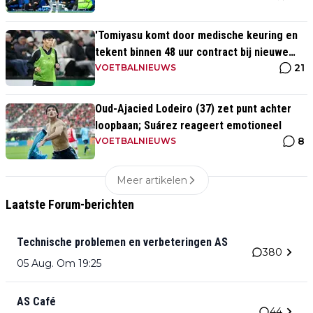
'Tomiyasu komt door medische keuring en
tekent binnen 48 uur contract bij nieuwe
21
club'
VOETBALNIEUWS
Oud-Ajacied Lodeiro (37) zet punt achter
loopbaan; Suárez reageert emotioneel
8
VOETBALNIEUWS
Meer artikelen
Laatste Forum-berichten
Technische problemen en verbeteringen AS
380
05 Aug. Om 19:25
AS Café
44