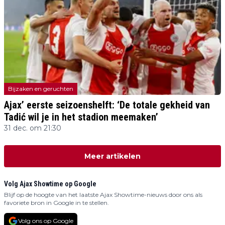
Bijzaken en geruchten
Ajax’ eerste seizoenshelft: ‘De totale gekheid van
Tadić wil je in het stadion meemaken’
31 dec. om 21:30
Meer artikelen
Volg Ajax Showtime op Google
Blijf op de hoogte van het laatste Ajax Showtime-nieuws door ons als
favoriete bron in Google in te stellen.
Volg ons op Google