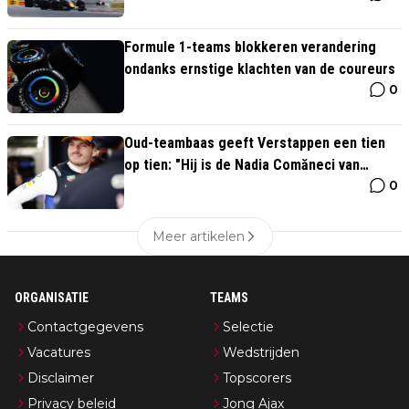
Formule 1-teams blokkeren verandering
ondanks ernstige klachten van de coureurs
0
Oud-teambaas geeft Verstappen een tien
op tien: "Hij is de Nadia Comăneci van
0
Formule 1"
Meer artikelen
ORGANISATIE
TEAMS
Contactgegevens
Selectie
Vacatures
Wedstrijden
Disclaimer
Topscorers
Privacy beleid
Jong Ajax