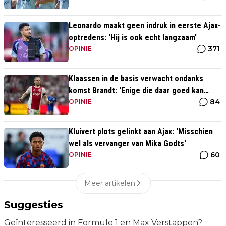
Leonardo maakt geen indruk in eerste Ajax-
optredens: 'Hij is ook echt langzaam'
371
OPINIE
Klaassen in de basis verwacht ondanks
komst Brandt: 'Enige die daar goed kan
84
spelen'
OPINIE
Kluivert plots gelinkt aan Ajax: 'Misschien
wel als vervanger van Mika Godts'
60
OPINIE
Meer artikelen
Suggesties
Geïnteresseerd in Formule 1 en Max Verstappen?