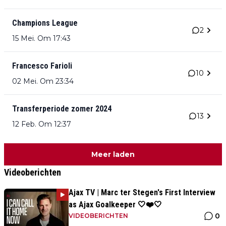
Champions League
2
15 Mei. Om 17:43
Francesco Farioli
10
02 Mei. Om 23:34
Transferperiode zomer 2024
13
12 Feb. Om 12:37
Meer laden
Videoberichten
Ajax TV | Marc ter Stegen's First Interview
as Ajax Goalkeeper 🤍❤️🤍
0
VIDEOBERICHTEN