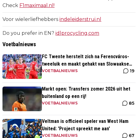
Check
F1maximaal.nl!
Voor wielerliefhebbers
indeleiderstrui.nl
Do you prefer in EN?
idlprocycling.com
Voetbalnieuws
FC Twente herstelt zich na Ferencváros-
tweeluik en maakt gehakt van Slowaakse
19
opponent
VOETBALNIEUWS
Markt open: Transfers zomer 2026 uit het
buitenland op een rij!
85
VOETBALNIEUWS
Veltman is officieel speler van West Ham
United: 'Project spreekt me aan'
67
VOETBALNIEUWS