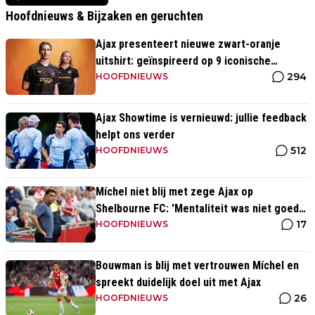
Hoofdnieuws & Bijzaken en geruchten
Ajax presenteert nieuwe zwart-oranje
uitshirt: geïnspireerd op 9 iconische
294
momenten uit clubhistorie
HOOFDNIEUWS
Ajax Showtime is vernieuwd: jullie feedback
helpt ons verder
512
HOOFDNIEUWS
Míchel niet blij met zege Ajax op
Shelbourne FC: 'Mentaliteit was niet goed
17
genoeg in de slotfase'
HOOFDNIEUWS
Bouwman is blij met vertrouwen Míchel en
spreekt duidelijk doel uit met Ajax
26
HOOFDNIEUWS