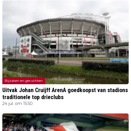
Bijzaken en geruchten
Uitvak Johan Cruijff ArenA goedkoopst van stadions
traditionele top drieclubs
24 jul. om 15:50