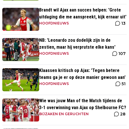
Brandt wil Ajax aan succes helpen: 'Grote
uitdaging die me aanspreekt, kijk ernaar uit'
13
HOOFDNIEUWS
NB: 'Leonardo zou dodelijk zijn in de
zestien, maar hij verprutste elke kans'
107
HOOFDNIEUWS
Klaassen kritisch op Ajax: 'Tegen betere
teams ga je er op deze manier gewoon aan'
51
HOOFDNIEUWS
Wie was jouw Man of the Match tijdens de
3-1 overwinning van Ajax op Shelbourne FC?
28
BIJZAKEN EN GERUCHTEN