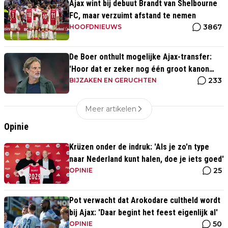
Ajax wint bij debuut Brandt van Shelbourne
FC, maar verzuimt afstand te nemen
3867
HOOFDNIEUWS
De Boer onthult mogelijke Ajax-transfer:
'Hoor dat er zeker nog één groot kanon
233
aankomt'
BIJZAKEN EN GERUCHTEN
Meer artikelen
Opinie
Krüzen onder de indruk: 'Als je zo'n type
naar Nederland kunt halen, doe je iets goed'
25
OPINIE
Pot verwacht dat Arokodare cultheld wordt
bij Ajax: 'Daar begint het feest eigenlijk al'
50
OPINIE