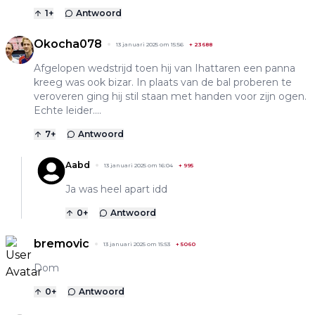
1
+
Antwoord
Okocha078
13 januari 2025 om 15:56
+
23688
Afgelopen wedstrijd toen hij van Ihattaren een panna
kreeg was ook bizar. In plaats van de bal proberen te
veroveren ging hij stil staan met handen voor zijn ogen.
Echte leider....
7
+
Antwoord
Aabd
13 januari 2025 om 16:04
+
995
Ja was heel apart idd
0
+
Antwoord
bremovic
13 januari 2025 om 15:53
+
5060
Dom
0
+
Antwoord