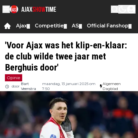
Ajax
Competitie
AS
Official Fanshop
▼
▼
▼
▼
'Voor Ajax was het klip-en-klaar:
de club wilde twee jaar met
Berghuis door'
Opinie
Bart
maandag, 13 januari 2025 om
Algemeen
door
Veenstra
7:50
Dagblad