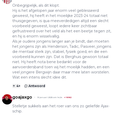
Onbegrijpelijk, als dit klopt.
Hij is het afgelopen jaar enorm veel geblesseerd
geweest, hij heeft in het moeilijke 2023-24 totaal niet
thuisgegeven, is qua meeverdedigen altijd een slecht
voorbeeld geweest, loopt iedere keer zichtbaar
gefrustreerd over het veld als het een beetje tegen zit,
en hij is enorm wisselvallig.
Als je oudere jongens langer aan je bindt, dan moeten
het jongens zijn als Henderson, Tadic, Pasveer, jongens
die mentaal sterk zijn, stabiel, fysiek goed, en die een
voorbeeld kunnen zijn. Dat is Berghuis gewoon totaal
niet. Hij heeft nota bene bedankt voor de
aanvoerdersband toen wij het moeilijk hadden, en een
veel jongere Bergwijn daar maar mee laten worstelen.
Wat een intens slecht idee dit.
4
+
Antwoord
goajaxgo
13 januari 2025 om 14:24
+
16182
Stelletje sukkels aan het roer van ons zo geliefde Ajax-
schip.