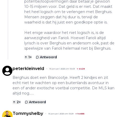
potentie/loopvermogen daar betaal je gewoon
10-15 miljoen voor. Dat geld is er niet. Dat maakt
het heel logisch om te verlengen met Berghuis.
Mensen zeggen dat hij duur is, terwijl de
waarheid is dat hij juist een goedkope optie is.
Het enige waardoor het niet logisch is, is de
aanwezigheid van Farioli. Hoewel Farioli altijd
lyrisch is over Berghuis en andersom ook, past de
speelwijze van Farioli helemaal niet bij Berghuis.
1
+
Antwoord
peterkleinveld
13 januari 2025 om 13:49
+
4428
Berghuis doet een Brancootje. Heeft 2 kindjes en zit
echt niet te wachten op een buitenlands avontuur in
een of ander exotische voetbal competitie. De MLS kan
altijd nog......
2
+
Antwoord
Tommyshelby
13 januari 2025 om 13:29
+
144555