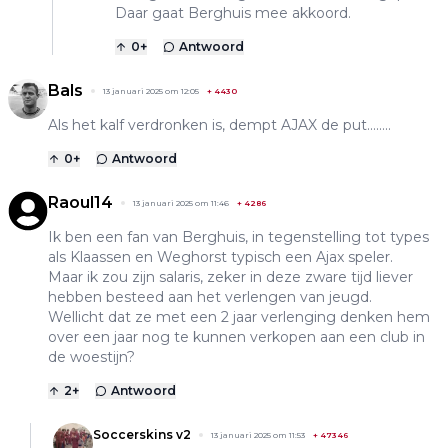
Daar gaat Berghuis mee akkoord.
0
+
Antwoord
Bals
13 januari 2025 om 12:05
+
4430
Als het kalf verdronken is, dempt AJAX de put........
0
+
Antwoord
Raoul14
13 januari 2025 om 11:46
+
4286
Ik ben een fan van Berghuis, in tegenstelling tot types
als Klaassen en Weghorst typisch een Ajax speler.
Maar ik zou zijn salaris, zeker in deze zware tijd liever
hebben besteed aan het verlengen van jeugd.
Wellicht dat ze met een 2 jaar verlenging denken hem
over een jaar nog te kunnen verkopen aan een club in
de woestijn?
2
+
Antwoord
Soccerskins v2
13 januari 2025 om 11:53
+
47346