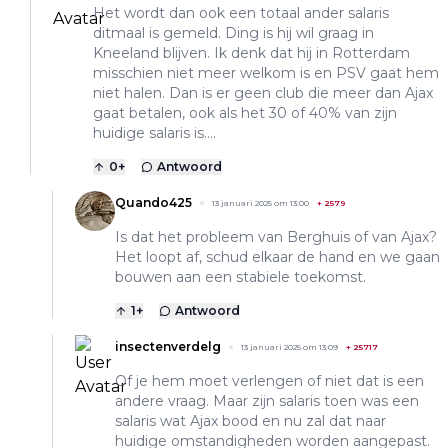
Het wordt dan ook een totaal ander salaris
ditmaal is gemeld. Ding is hij wil graag in
Kneeland blijven. Ik denk dat hij in Rotterdam
misschien niet meer welkom is en PSV gaat hem
niet halen. Dan is er geen club die meer dan Ajax
gaat betalen, ook als het 30 of 40% van zijn
huidige salaris is....
0
+
Antwoord
Quando425
13 januari 2025 om 13:00
+
2579
Is dat het probleem van Berghuis of van Ajax?
Het loopt af, schud elkaar de hand en we gaan
bouwen aan een stabiele toekomst.
1
+
Antwoord
insectenverdelg
13 januari 2025 om 13:09
+
25717
Of je hem moet verlengen of niet dat is een
andere vraag. Maar zijn salaris toen was een
salaris wat Ajax bood en nu zal dat naar
huidige omstandigheden worden aangepast.