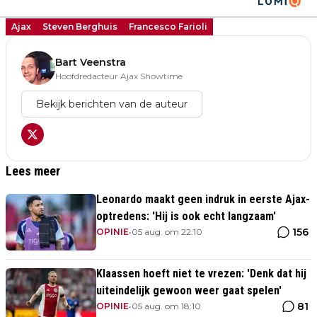
Ajax
Steven Berghuis
Francesco Farioli
Bart Veenstra
Hoofdredacteur Ajax Showtime
Bekijk berichten van de auteur
Lees meer
Leonardo maakt geen indruk in eerste Ajax-
optredens: 'Hij is ook echt langzaam'
156
OPINIE
•
05 aug. om 22:10
Klaassen hoeft niet te vrezen: 'Denk dat hij
uiteindelijk gewoon weer gaat spelen'
81
OPINIE
•
05 aug. om 18:10