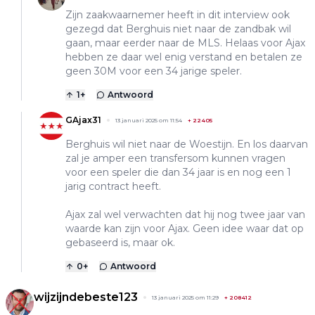
Zijn zaakwaarnemer heeft in dit interview ook
gezegd dat Berghuis niet naar de zandbak wil
gaan, maar eerder naar de MLS. Helaas voor Ajax
hebben ze daar wel enig verstand en betalen ze
geen 30M voor een 34 jarige speler.
1
+
Antwoord
GAjax31
13 januari 2025 om 11:54
+
22405
Berghuis wil niet naar de Woestijn. En los daarvan
zal je amper een transfersom kunnen vragen
voor een speler die dan 34 jaar is en nog een 1
jarig contract heeft.
Ajax zal wel verwachten dat hij nog twee jaar van
waarde kan zijn voor Ajax. Geen idee waar dat op
gebaseerd is, maar ok.
0
+
Antwoord
wijzijndebeste123
13 januari 2025 om 11:29
+
208412