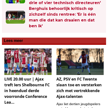
drie of vier technisch directeuren'
Berghuis behoorlijk kritisch op
zichzelf sinds rentree: 'Er is één
man die dat kan draaien en dat
ben ik'