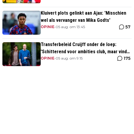
Kluivert plots gelinkt aan Ajax: 'Misschien
wel als vervanger van Mika Godts'
57
OPINIE
•
05 aug. om 13:45
Transferbeleid Cruijff onder de loep:
'Schitterend voor ambities club, maar vind
175
het heel opvallend'
OPINIE
•
05 aug. om 9:15