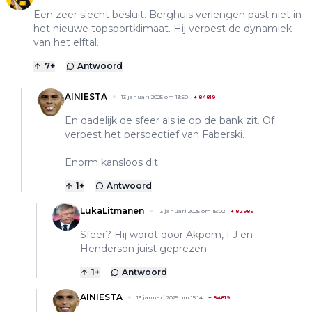
Een zeer slecht besluit. Berghuis verlengen past niet in
het nieuwe topsportklimaat. Hij verpest de dynamiek
van het elftal.
7
+
Antwoord
AINIESTA
13 januari 2025 om 13:50
+
84819
En dadelijk de sfeer als ie op de bank zit. Of
verpest het perspectief van Faberski.
Enorm kansloos dit.
1
+
Antwoord
LukaLitmanen
13 januari 2025 om 15:02
+
82989
Sfeer? Hij wordt door Akpom, FJ en
Henderson juist geprezen
1
+
Antwoord
AINIESTA
13 januari 2025 om 15:14
+
84819