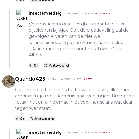
insectenverdelg
13 januari 2025 om 12:38
+
25717
Volgens Albers gaat Berghuis voor twee jaar
bijtekenen bij Ajax. Ook de creatieveling zal de
gevolgen ervaren van de nieuwe
salarishuishouding bij de Amsterdamse club.
"Daar zal iedereen in moeten schikken", stelt
Albers.
0
+
Antwoord
Quando425
13 januari 2025 om 12:20
+
2579
Ongekend dat je in de situatie waarin je zit, elke euro
omdraaien, je met Berghuis gaat verlengen. Brengt het
totaal niet en al helemaal niet voor het salaris wat daar
tegenover staat.
4
+
Antwoord
insectenverdelg
13 januari 2025 om 12:36
+
25717