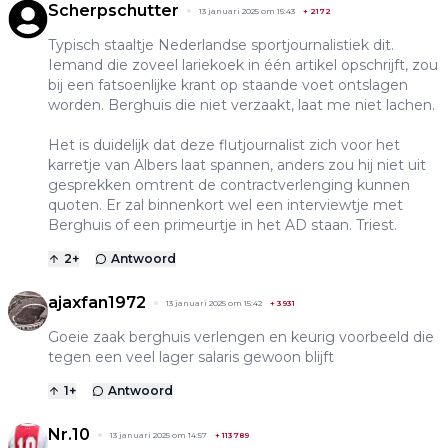
Scherpschutter
13 januari 2025 om 15:43
+
2172
Typisch staaltje Nederlandse sportjournalistiek dit.
Iemand die zoveel lariekoek in één artikel opschrijft, zou
bij een fatsoenlijke krant op staande voet ontslagen
worden. Berghuis die niet verzaakt, laat me niet lachen.
Het is duidelijk dat deze flutjournalist zich voor het
karretje van Albers laat spannen, anders zou hij niet uit
gesprekken omtrent de contractverlenging kunnen
quoten. Er zal binnenkort wel een interviewtje met
Berghuis of een primeurtje in het AD staan. Triest.
2
+
Antwoord
ajaxfan1972
13 januari 2025 om 15:42
+
3931
Goeie zaak berghuis verlengen en keurig voorbeeld die
tegen een veel lager salaris gewoon blijft
1
+
Antwoord
Nr.10
13 januari 2025 om 14:57
+
113789