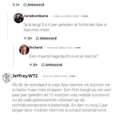
1
+
Antwoord
Jariebombarie
14 februari 2025 om 18:32
+
1226
Ja al lang! 3 a 4 jaar geleden al! Schande! Ajax is
Ajax niet meer.
0
+
Antwoord
Richerd
15 februari 2025 om 12:13
+
280
Een maand nagedacht over je reactie?
0
+
Antwoord
Jeffrey.W72
13 januari 2025 om 17:12
+
462
Als dit de standaard is waar Ajax naartoe wil, kunnen we
er beter maar mee stoppen. Een fitte berghuis van een
paar jaar geleden als 10 inzetten was redelijk succesvol,
nu als vaak geblesseerde veteraan op de
rechtsbuitenpositie is belachelijk. En dan nu nog 2 jaar
langer door moeten hiermee is ronduit beschamend.