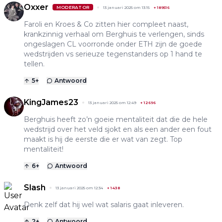
Oxxer
MODERATOR
13 januari 2025 om 13:15
+
189516
Faroli en Kroes & Co zitten hier compleet naast,
krankzinnig verhaal om Berghuis te verlengen, sinds
ongeslagen CL voorronde onder ETH zijn de goede
wedstrijden vs serieuze tegenstanders op 1 hand te
tellen.
5
+
Antwoord
KingJames23
13 januari 2025 om 12:49
+
12696
Berghuis heeft zo’n goeie mentaliteit dat die de hele
wedstrijd over het veld sjokt en als een ander een fout
maakt is hij de eerste die er wat van zegt. Top
mentaliteit!
6
+
Antwoord
Slash
13 januari 2025 om 12:34
+
1438
Denk zelf dat hij wel wat salaris gaat inleveren.
2
+
Antwoord