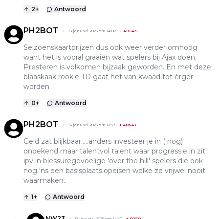
2
+
Antwoord
PH2BOT
13 januari 2025 om 14:02
+
40643
Seizoenskaartprijzen dus ook weer verder omhoog
want het is vooral graaien wat spelers bij Ajax doen.
Presteren is volkomen bijzaak geworden. En met deze
blaaskaak rookie TD gaat het van kwaad tot èrger
worden.
0
+
Antwoord
PH2BOT
13 januari 2025 om 13:57
+
40643
Geld zat blijkbaar.....anders investeer je in ( nog)
onbekend maar talentvol talent waar progressie in zit
ipv in blessuregevoelige 'over the hill' spelers die ook
nog 'ns een basisplaats.opeisen welke ze vrijwel nooit
waarmaken..
1
+
Antwoord
NW23
13 januari 2025 om 14:50
+
6070