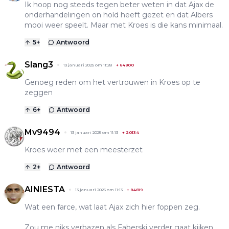
Ik hoop nog steeds tegen beter weten in dat Ajax de
onderhandelingen on hold heeft gezet en dat Albers
mooi weer speelt. Maar met Kroes is die kans minimaal.
5
+
Antwoord
Slang3
13 januari 2025 om 11:28
+
64800
Genoeg reden om het vertrouwen in Kroes op te
zeggen
6
+
Antwoord
Mv9494
13 januari 2025 om 11:13
+
20134
Kroes weer met een meesterzet
2
+
Antwoord
AINIESTA
13 januari 2025 om 11:13
+
84819
Wat een farce, wat laat Ajax zich hier foppen zeg.
Zou me niks verbazen als Faberski verder gaat kijken.