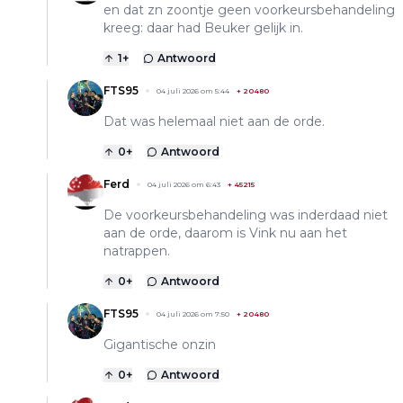
en dat zn zoontje geen voorkeursbehandeling
kreeg: daar had Beuker gelijk in.
1
+
Antwoord
FTS95
04 juli 2026 om 5:44
+
20480
Dat was helemaal niet aan de orde.
0
+
Antwoord
Ferd
04 juli 2026 om 6:43
+
45215
De voorkeursbehandeling was inderdaad niet
aan de orde, daarom is Vink nu aan het
natrappen.
0
+
Antwoord
FTS95
04 juli 2026 om 7:50
+
20480
Gigantische onzin
0
+
Antwoord