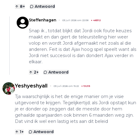
8
+
Antwoord
Steffenhagen
03 juli 2026 om 22:08
+
48312
Snap ik , totdat blijkt dat Jordi ook foute keuzes
maakt en dan giert de teleurstelling hier weer
volop en wordt Jordi afgemaakt net zoals al die
anderen. Feit is dat Ajax hoog spel speelt want als
Jordi niet succesvol is dan dondert Ajax verder in
elkaar.
2
+
Antwoord
Yeshyeshyall
03 juli 2026 om 15:22
+
13213
Tja waarschijnlijk is het de enige manier om je visie
uitgevoerd te krijgen. Tegelijkertijd; als Jordi opstapt kun
je er donder op zeggen dat de meeste door hem
gehaalde spanjaarden ook binnen 6 maanden weg zijn.
Dat vind ik wel een lastig iets aan dit beleid
1
+
Antwoord