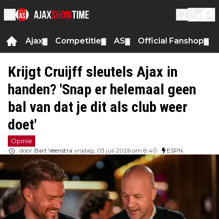
Ajax
Competitie
AS
Official Fanshop
▼
▼
▼
▼
Krijgt Cruijff sleutels Ajax in
handen? 'Snap er helemaal geen
bal van dat je dit als club weer
doet'
Opinie
door
Bart Veenstra
vrijdag, 03 juli 2026 om 8:40
ESPN