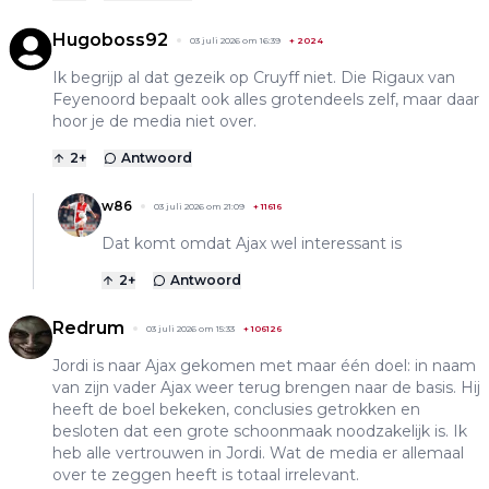
Hugoboss92
03 juli 2026 om 16:39
+
2024
Ik begrijp al dat gezeik op Cruyff niet. Die Rigaux van
Feyenoord bepaalt ook alles grotendeels zelf, maar daar
hoor je de media niet over.
2
+
Antwoord
w86
03 juli 2026 om 21:09
+
11616
Dat komt omdat Ajax wel interessant is
2
+
Antwoord
Redrum
03 juli 2026 om 15:33
+
106126
Jordi is naar Ajax gekomen met maar één doel: in naam
van zijn vader Ajax weer terug brengen naar de basis. Hij
heeft de boel bekeken, conclusies getrokken en
besloten dat een grote schoonmaak noodzakelijk is. Ik
heb alle vertrouwen in Jordi. Wat de media er allemaal
over te zeggen heeft is totaal irrelevant.