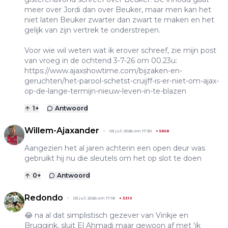
meer over Jordi dan over Beuker, maar men kan het
niet laten Beuker zwarter dan zwart te maken en het
gelijk van zijn vertrek te onderstrepen.
Voor wie wil weten wat ik erover schreef, zie mijn post
van vroeg in de ochtend 3-7-26 om 00.23u:
https://www.ajaxshowtime.com/bijzaken-en-
geruchten/het-parool-schetst-cruijff-is-er-niet-om-ajax-
op-de-lange-termijn-nieuw-leven-in-te-blazen
1
+
Antwoord
Willem-Ajaxander
03 juli 2026 om 17:30
+
5868
Aangezien het al jaren achterin een open deur was
gebruikt hij nu die sleutels om het op slot te doen
0
+
Antwoord
Redondo
03 juli 2026 om 17:18
+
3319
😂 na al dat simplistisch gezever van Vinkje en
Bruggink, sluit El Ahmadi maar gewoon af met 'ik