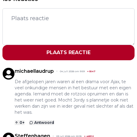
PLAATS REACTIE
michaellaudrup
04 juli 2026 om 9:59
+
5547
De afgelopen jaren waren al een drama voor Ajax, te
veel onkundige mensen in het bestuur met een eigen
agenda. Iemand moet de rotzooi opruimen en dan is
het weer niet goed. Mocht Jordy s plannetje ook niet
werken dan zijn we in ieder geval niet slechter af als dat
het was.
0
+
Antwoord
Steffenhagen
03 juli 2026 om 22:05
+
48312