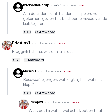
michaellaudrup
04 juli 2026 om 10:04
+
5547
Aan de andere kant, hadden die spelers nooit
gekomen, gezien het belabberde niveau van de
laatste jaren.
0
+
Antwoord
EricAjax1
03 juli 2026 om 13:10
+
10066
Bruggink hahaha, wat een lul is dat
3
+
Antwoord
MosesD
03 juli 2026 om 14:43
+
17315
Beschaafde jongen, wat zegt hij hier wat niet
klopt?
8
+
Antwoord
EricAjax1
03 juli 2026 om 14:55
+
10066
Wat zegt hij wat er wel echt klopt en hout