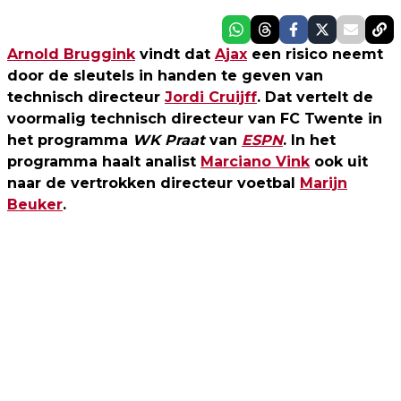
Arnold Bruggink
vindt dat
Ajax
een risico neemt
door de sleutels in handen te geven van
technisch directeur
Jordi Cruijff
. Dat vertelt de
voormalig technisch directeur van FC Twente in
het programma
WK Praat
van
ESPN
. In het
programma haalt analist
Marciano Vink
ook uit
naar de vertrokken directeur voetbal
Marijn
Beuker
.