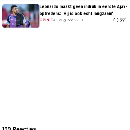
Leonardo maakt geen indruk in eerste Ajax-
optredens: 'Hij is ook echt langzaam'
371
OPINIE
•
05 aug. om 22:10
139 Reacties