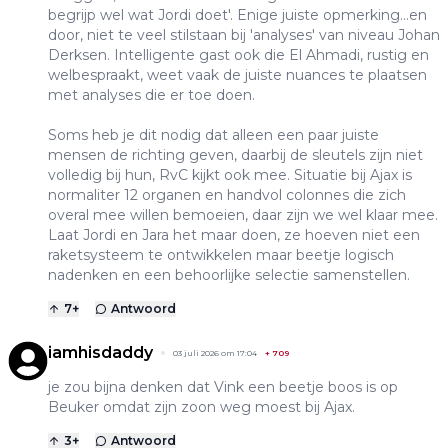
begrijp wel wat Jordi doet'. Enige juiste opmerking...en
door, niet te veel stilstaan bij 'analyses' van niveau Johan
Derksen. Intelligente gast ook die El Ahmadi, rustig en
welbespraakt, weet vaak de juiste nuances te plaatsen
met analyses die er toe doen.
Soms heb je dit nodig dat alleen een paar juiste
mensen de richting geven, daarbij de sleutels zijn niet
volledig bij hun, RvC kijkt ook mee. Situatie bij Ajax is
normaliter 12 organen en handvol colonnes die zich
overal mee willen bemoeien, daar zijn we wel klaar mee.
Laat Jordi en Jara het maar doen, ze hoeven niet een
raketsysteem te ontwikkelen maar beetje logisch
nadenken en een behoorlijke selectie samenstellen.
7
+
Antwoord
iamhisdaddy
03 juli 2026 om 17:04
+
709
je zou bijna denken dat Vink een beetje boos is op
Beuker omdat zijn zoon weg moest bij Ajax.
3
+
Antwoord