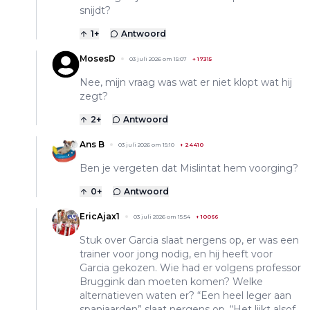
snijdt?
1
+
Antwoord
MosesD
03 juli 2026 om 15:07
+
17315
Nee, mijn vraag was wat er niet klopt wat hij
zegt?
2
+
Antwoord
Ans B
03 juli 2026 om 15:10
+
24410
Ben je vergeten dat Mislintat hem voorging?
0
+
Antwoord
EricAjax1
03 juli 2026 om 15:54
+
10066
Stuk over Garcia slaat nergens op, er was een
trainer voor jong nodig, en hij heeft voor
Garcia gekozen. Wie had er volgens professor
Bruggink dan moeten komen? Welke
alternatieven waten er? “Een heel leger aan
spanjaarden” slaat nergens op. “Het lijkt alsof