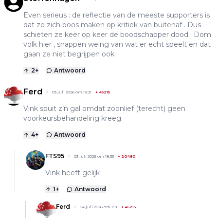
Even serieus : de reflectie van de meeste supporters is
dat ze zich boos maken op kritiek van buitenaf . Dus
schieten ze keer op keer de boodschapper dood . Dom
volk hier , snappen weing van wat er echt speelt en dat
gaan ze niet begrijpen ook .
2
+
Antwoord
Ferd
03 juli 2026 om 18:21
+
45215
Vink spuit z’n gal omdat zoonlief (terecht) geen
voorkeursbehandeling kreeg.
4
+
Antwoord
FTS95
03 juli 2026 om 18:33
+
20480
Vink heeft gelijk
1
+
Antwoord
Ferd
04 juli 2026 om 2:11
+
45215