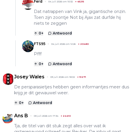
Ferd
04 juli 2026 om 10:32
+
45215
Dat natrappen van Vink ja, gigantische onzin.
Toen zijn zoontje Not bij Ajax zat durfde hij
niets te zeggen
0
+
Antwoord
FTS95
04 juli 2026 om 12:26
+
20480
Pfff
0
+
Antwoord
Josey Wales
03 juli 2026 om 18:02
+
13271
De persparasietjes hebben geen informantjes meer dus
krijg je dit gewauwel weer.
0
+
Antwoord
Ans B
03 juli 2026 om 17:34
+
24410
Tja, de titel van dit stuk zegt alles over wat ik
gisterenavond schreef over Beuker. De inhoud gaat