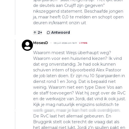
de sleutels aan Cruijff zijn gegeven”
nikszeggend statement. Beschaafde jongen
ja, maar heeft 0,0 te melden en schopt open
deuren in/kraamt onzin uit
2
+
Antwoord
MosesD
03 juli 2026 om 16:11
+
17315
Waarom moest Weijs überhaupt weg?
Waarom voor een huisvriend kiezen? Ik vind
dat erg onverstandig. Je had ook kunnen
schuiven intern of bijvoorbeeld Alex Pastoor
de job laten doen. Er zijn nu 10 Spanjaarden in
dienst rond 1 en Jong. Dat is bepaald niet
weinig. Waarom niet een type Dave Vos aan
de staff toevoegen? Wat hij zegt over de RvC
en de werkwijze van Jordi, dat vind ik ook juist.
Kijk je mag natuurlijk enigszins solistisch te
werk gaan, maar je kan het ook overdrijven.
De RvC laat het allemaal gebeuren. En
Bruggink stelt ook terecht de vraag dat als
het allemaal niet lukt, Jordi z'n spullen pakt en