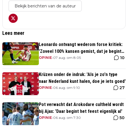
Bekijk berichten van de auteur
Lees meer
Leonardo ontvangt wederom forse kritiek:
'Zoveel 100% kansen gemist, dat je begint
10
te twijfelen'
OPINIE
•
07 aug. om 8:05
Krüzen onder de indruk: 'Als je zo'n type
naar Nederland kunt halen, doe je iets goed'
27
OPINIE
•
06 aug. om 9:10
Pot verwacht dat Arokodare cultheld wordt
bij Ajax: 'Daar begint het feest eigenlijk al'
50
OPINIE
•
06 aug. om 7:30