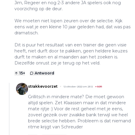
Jim, Regeer en nog 2-3 andere JA spelers ook nog
voorzichrig op de deur.
We moeten niet lopen zeuren over de selectie. Kijk
eens wat je een kleine 10 jaar geleden had, dat was pas
dramatisch.
Dit is puur het resultaat van een trainer die geen visie
heeft, niet durft door te pakken, geen heldere keuzes
durft te maken en al maanden aan het zoeken is.
Diezelfde onrust zie je terug op het veld.
15
+
Antwoord
strakkevoorzet
12 oktober 2022 om 23:12
+
5011
Grillitsch in mindere mate? Die moet gewoon
altijd spelen. Zet Klaassen maar in dat mindere
mate rijtje :) Voor de rest geheel met je eens,
zoveel gezeik over zwakke bank terwijl we heel
brede selectie hebben. Probleem is dat niemand
ritme krijgt van Schreuder