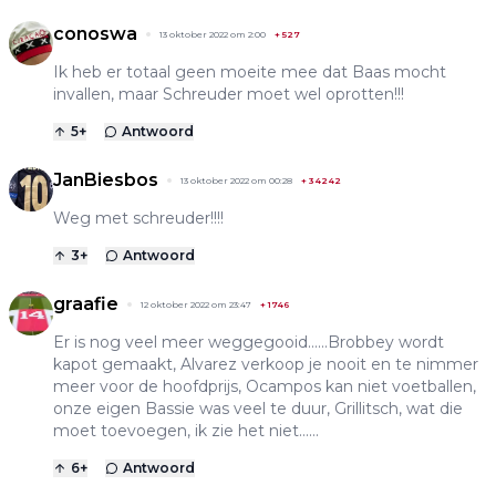
conoswa
13 oktober 2022 om 2:00
+
527
Ik heb er totaal geen moeite mee dat Baas mocht
invallen, maar Schreuder moet wel oprotten!!!
5
+
Antwoord
JanBiesbos
13 oktober 2022 om 00:28
+
34242
Weg met schreuder!!!!
3
+
Antwoord
graafie
12 oktober 2022 om 23:47
+
1746
Er is nog veel meer weggegooid......Brobbey wordt
kapot gemaakt, Alvarez verkoop je nooit en te nimmer
meer voor de hoofdprijs, Ocampos kan niet voetballen,
onze eigen Bassie was veel te duur, Grillitsch, wat die
moet toevoegen, ik zie het niet......
6
+
Antwoord