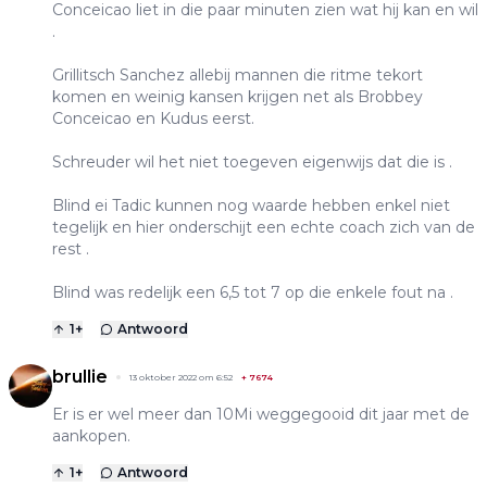
Conceicao liet in die paar minuten zien wat hij kan en wil
.
Grillitsch Sanchez allebij mannen die ritme tekort
komen en weinig kansen krijgen net als Brobbey
Conceicao en Kudus eerst.
Schreuder wil het niet toegeven eigenwijs dat die is .
Blind ei Tadic kunnen nog waarde hebben enkel niet
tegelijk en hier onderschijt een echte coach zich van de
rest .
Blind was redelijk een 6,5 tot 7 op die enkele fout na .
1
+
Antwoord
brullie
13 oktober 2022 om 6:52
+
7674
Er is er wel meer dan 10Mi weggegooid dit jaar met de
aankopen.
1
+
Antwoord