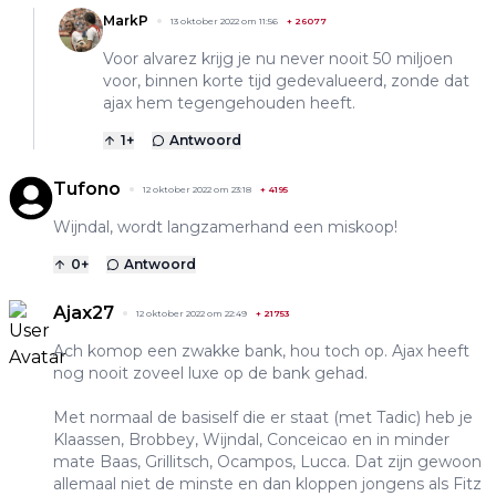
MarkP
13 oktober 2022 om 11:56
+
26077
Voor alvarez krijg je nu never nooit 50 miljoen
voor, binnen korte tijd gedevalueerd, zonde dat
ajax hem tegengehouden heeft.
1
+
Antwoord
Tufono
12 oktober 2022 om 23:18
+
4195
Wijndal, wordt langzamerhand een miskoop!
0
+
Antwoord
Ajax27
12 oktober 2022 om 22:49
+
21753
Ach komop een zwakke bank, hou toch op. Ajax heeft
nog nooit zoveel luxe op de bank gehad.
Met normaal de basiself die er staat (met Tadic) heb je
Klaassen, Brobbey, Wijndal, Conceicao en in minder
mate Baas, Grillitsch, Ocampos, Lucca. Dat zijn gewoon
allemaal niet de minste en dan kloppen jongens als Fitz