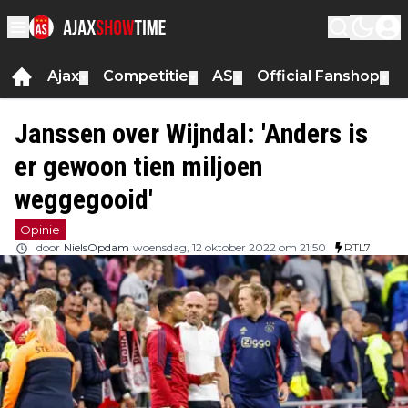
Ajax
Competitie
AS
Official Fanshop
▼
▼
▼
▼
Janssen over Wijndal: 'Anders is
er gewoon tien miljoen
weggegooid'
Opinie
door
NielsOpdam
woensdag, 12 oktober 2022 om 21:50
RTL7