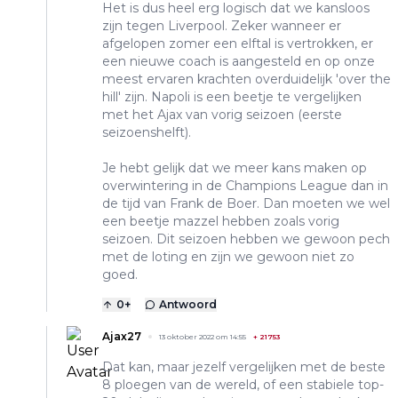
Het is dus heel erg logisch dat we kansloos
zijn tegen Liverpool. Zeker wanneer er
afgelopen zomer een elftal is vertrokken, er
een nieuwe coach is aangesteld en op onze
meest ervaren krachten overduidelijk 'over the
hill' zijn. Napoli is een beetje te vergelijken
met het Ajax van vorig seizoen (eerste
seizoenshelft).
Je hebt gelijk dat we meer kans maken op
overwintering in de Champions League dan in
de tijd van Frank de Boer. Dan moeten we wel
een beetje mazzel hebben zoals vorig
seizoen. Dit seizoen hebben we gewoon pech
met de loting en zijn we gewoon niet zo
goed.
0
+
Antwoord
Ajax27
13 oktober 2022 om 14:55
+
21753
Dat kan, maar jezelf vergelijken met de beste
8 ploegen van de wereld, of een stabiele top-