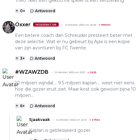
Theo. Niet één gekochte speler is een versterking
0
+
Antwoord
Oxxer
MODERATOR
12 oktober 2022 om 22:46
+
189600
Een betere coach dan Schreuder presteert beter met
deze selectie. Wat er nu gebeurt bij Ajax is een kopie
van zijn avonturen bij FC Twente.
3
+
Antwoord
#WZAWZDB
12 oktober 2022 om 22:31
+
2625
10 miljoen wijndal.... 9.5 miljoen kaplan.... weet niet eens
hoe die gozer eruit ziet. Maar kost ook gewoon bijna 10
miljoen...
6
+
Antwoord
Sjaakvaak
12 oktober 2022 om 22:41
+
27564
Kaplan is geblesseerd gozer.