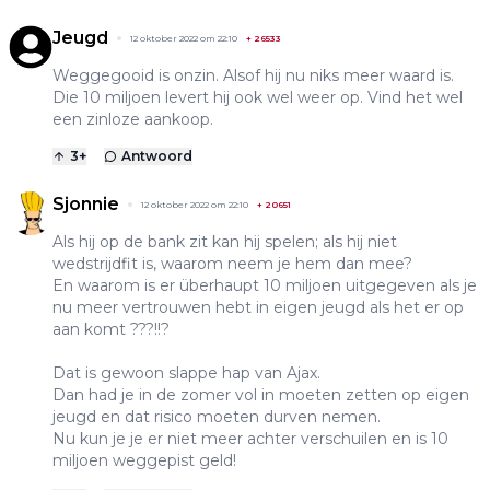
Jeugd
12 oktober 2022 om 22:10
+
26533
Weggegooid is onzin. Alsof hij nu niks meer waard is.
Die 10 miljoen levert hij ook wel weer op. Vind het wel
een zinloze aankoop.
3
+
Antwoord
Sjonnie
12 oktober 2022 om 22:10
+
20651
Als hij op de bank zit kan hij spelen; als hij niet
wedstrijdfit is, waarom neem je hem dan mee?
En waarom is er überhaupt 10 miljoen uitgegeven als je
nu meer vertrouwen hebt in eigen jeugd als het er op
aan komt ???!!?
Dat is gewoon slappe hap van Ajax.
Dan had je in de zomer vol in moeten zetten op eigen
jeugd en dat risico moeten durven nemen.
Nu kun je je er niet meer achter verschuilen en is 10
miljoen weggepist geld!