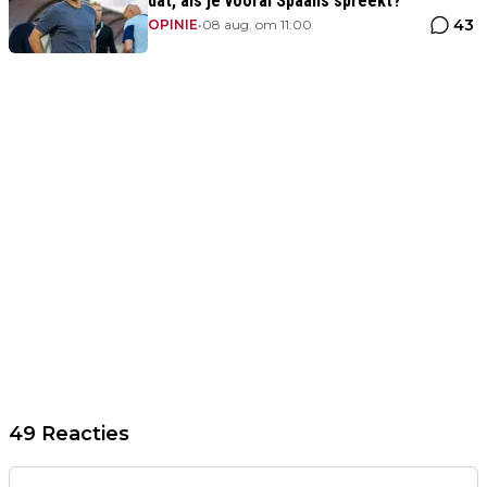
dat, als je vooral Spaans spreekt?'
43
OPINIE
•
08 aug. om 11:00
49 Reacties