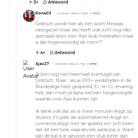
3
+
Antwoord
Ron403
12 oktober 2022 om 23:36
+
7222
Grillitsch wordt hier als een soort Messias
neergezet maar die heeft ook echt nog niks
speciaals laten zien. Kan leuk meeballen maar
is dat tegenwoordig de norm??
4
+
Antwoord
Ajax27
13 oktober 2022 om 7:58
+
21753
Ik ben nog niet helemaal overtuigd van
Grillitsch. Maar... als je 200+ wedstrijden in de
Bundesliga hebt gespeeld, EL en CL ervaring
heb, dan moet je bijna wel een toegevoegde
waarde voor Ajax kunnen zijn.
Ik denk ook dat als ie meer minuten krijgt op
Alvarez z'n plek, de automatismen krijgt en
connectie krijgt met de spelers om zich heen
dat dit een hele waardevolle aankoop is. Want
aan de bal is ie gewoon een stuk beter dan