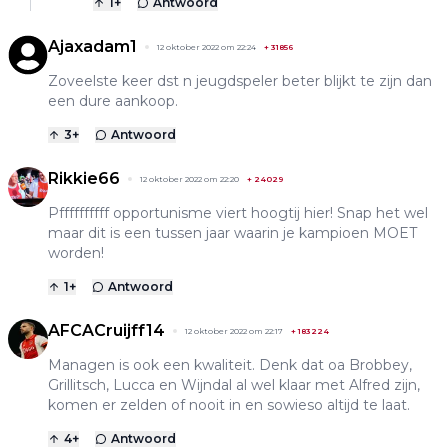
1
+
Antwoord
Ajaxadam1
12 oktober 2022 om 22:24
+
31856
Zoveelste keer dst n jeugdspeler beter blijkt te zijn dan
een dure aankoop.
3
+
Antwoord
Rikkie66
12 oktober 2022 om 22:20
+
24029
Pffffffffff opportunisme viert hoogtij hier! Snap het wel
maar dit is een tussen jaar waarin je kampioen MOET
worden!
1
+
Antwoord
AFCACruijff14
12 oktober 2022 om 22:17
+
183224
Managen is ook een kwaliteit. Denk dat oa Brobbey,
Grillitsch, Lucca en Wijndal al wel klaar met Alfred zijn,
komen er zelden of nooit in en sowieso altijd te laat.
4
+
Antwoord