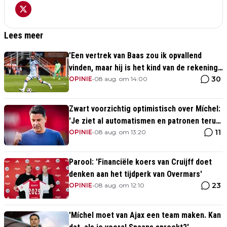
Lees meer
'Een vertrek van Baas zou ik opvallend
vinden, maar hij is het kind van de rekening
30
van de komst van Blind'
OPINIE
•
08 aug. om 14:00
Zwart voorzichtig optimistisch over Míchel:
'Je ziet al automatismen en patronen terug,
11
maar...'
OPINIE
•
08 aug. om 13:20
Parool: 'Financiële koers van Cruijff doet
denken aan het tijdperk van Overmars'
23
OPINIE
•
08 aug. om 12:10
'Míchel moet van Ajax een team maken. Kan