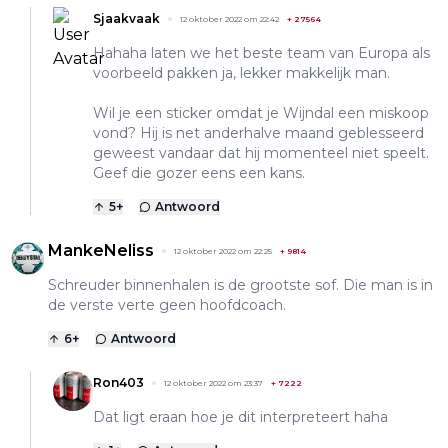
Sjaakvaak
12 oktober 2022 om 22:42
+
27564
Hahaha laten we het beste team van Europa als
voorbeeld pakken ja, lekker makkelijk man.
Wil je een sticker omdat je Wijndal een miskoop
vond? Hij is net anderhalve maand geblesseerd
geweest vandaar dat hij momenteel niet speelt.
Geef die gozer eens een kans.
5
+
Antwoord
MankeNeliss
12 oktober 2022 om 22:25
+
9814
Schreuder binnenhalen is de grootste sof. Die man is in
de verste verte geen hoofdcoach.
6
+
Antwoord
Ron403
12 oktober 2022 om 23:37
+
7222
Dat ligt eraan hoe je dit interpreteert haha