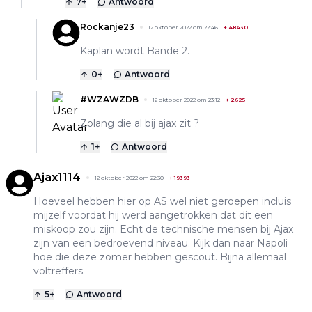
7
+
Antwoord
Rockanje23
12 oktober 2022 om 22:46
+
48430
Kaplan wordt Bande 2.
0
+
Antwoord
#WZAWZDB
12 oktober 2022 om 23:12
+
2625
Zolang die al bij ajax zit ?
1
+
Antwoord
Ajax1114
12 oktober 2022 om 22:30
+
19393
Hoeveel hebben hier op AS wel niet geroepen incluis
mijzelf voordat hij werd aangetrokken dat dit een
miskoop zou zijn. Echt de technische mensen bij Ajax
zijn van een bedroevend niveau. Kijk dan naar Napoli
hoe die deze zomer hebben gescout. Bijna allemaal
voltreffers.
5
+
Antwoord