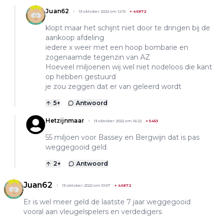
Juan62
13 oktober 2022 om 12:15
+
46872
klopt maar het schijnt niet door te dringen bij de
aankoop afdeling
iedere x weer met een hoop bombarie en
zogenaamde tegenzin van AZ
Hoeveel miljoenen wij wel niet nodeloos die kant
op hebben gestuurd
je zou zeggen dat er van geleerd wordt
5
+
Antwoord
Hetzijnmaar
13 oktober 2022 om 16:22
+
5453
55 miljoen voor Bassey en Bergwijn dat is pas
weggegooid geld
2
+
Antwoord
Juan62
13 oktober 2022 om 10:57
+
46872
Er is wel meer geld de laatste 7 jaar weggegooid
vooral aan vleugelspelers en verdedigers