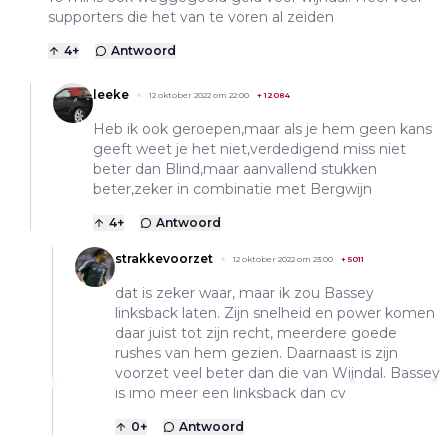
supporters die het van te voren al zeiden
4
+
Antwoord
leeke
12 oktober 2022 om 22:00
+
12084
Heb ik ook geroepen,maar als je hem geen kans
geeft weet je het niet,verdedigend miss niet
beter dan Blind,maar aanvallend stukken
beter,zeker in combinatie met Bergwijn
4
+
Antwoord
strakkevoorzet
12 oktober 2022 om 23:00
+
5011
dat is zeker waar, maar ik zou Bassey
linksback laten. Zijn snelheid en power komen
daar juist tot zijn recht, meerdere goede
rushes van hem gezien. Daarnaast is zijn
voorzet veel beter dan die van Wijndal. Bassey
is imo meer een linksback dan cv
0
+
Antwoord