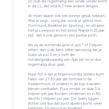
20 club die regelmatig een ronde verder komt
in de CL, dat vind ik 2 hele andere dingen.
Je moet daarin ook een beetje geluk hebben.
Wat je zegt... vorig jaar wordt je geloot met
Dortmund, Besiktas en Sporting... en dit keer
tref je Liverpool en het beste Napoli in 25 jaar
tijd... dat is ook gewoon een beetje pech.
Als wij de komende jaren in pot 1 of 2 blijven
zitten, dan is de kans zeker aanwezig dat je
clubs uit pot 3 en 4 treft die
minder/gelijkwaardig aan Ajax zijn en je dus
regelmatig door gaat.
Maar feit is dat je tegenwoordig spelers kunt
halen van 27-30 jaar die normaal in de
middenmoot of onderin in de top-4 landen
bleven voetballen. Puur omdat ze daar 3-4
miljoen per jaar konden verdienen en in NL
slechts 1 miljoen per jaar. Die tijden liggen
achter ons dus dat soort spelers komt weer
hierheen. Ervaring met kwaliteit.