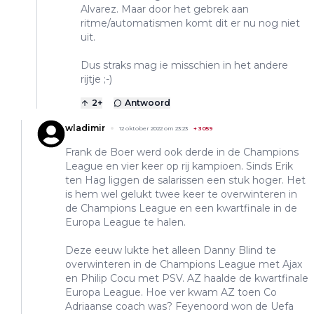
Alvarez. Maar door het gebrek aan
ritme/automatismen komt dit er nu nog niet
uit.
Dus straks mag ie misschien in het andere
rijtje ;-)
2
+
Antwoord
wladimir
12 oktober 2022 om 23:23
+
3059
Frank de Boer werd ook derde in de Champions
League en vier keer op rij kampioen. Sinds Erik
ten Hag liggen de salarissen een stuk hoger. Het
is hem wel gelukt twee keer te overwinteren in
de Champions League en een kwartfinale in de
Europa League te halen.
Deze eeuw lukte het alleen Danny Blind te
overwinteren in de Champions League met Ajax
en Philip Cocu met PSV. AZ haalde de kwartfinale
Europa League. Hoe ver kwam AZ toen Co
Adriaanse coach was? Feyenoord won de Uefa