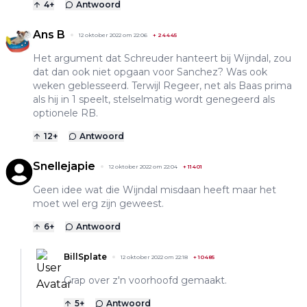
4
+
Antwoord
Ans B
12 oktober 2022 om 22:06
+
24445
Het argument dat Schreuder hanteert bij Wijndal, zou
dat dan ook niet opgaan voor Sanchez? Was ook
weken geblesseerd. Terwijl Regeer, net als Baas prima
als hij in 1 speelt, stelselmatig wordt genegeerd als
optionele RB.
12
+
Antwoord
Snellejapie
12 oktober 2022 om 22:04
+
11401
Geen idee wat die Wijndal misdaan heeft maar het
moet wel erg zijn geweest.
6
+
Antwoord
BillSplate
12 oktober 2022 om 22:18
+
10485
Grap over z'n voorhoofd gemaakt.
5
+
Antwoord