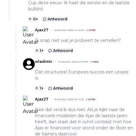
Cup deze eeuw. Ik haat die eerste en de laatste
bullshit.
0
+
Antwoord
Ajax27
13 oktober 2022 om 8:00
+
21753
Ik snap niet wat je probeert te vertellen?
1
+
Antwoord
wladimir
13 oktober 2022 om 8:09
+
3059
Dat structureel Europees succes een utopie
is.
1
+
Antwoord
Ajax27
13 oktober 2022 om 11:33
+
21753
Nee dat vind ik dus niet. Als je kijkt naar de
financiele middelen die Ajax de laatste jaren
heeft, dan staat dat in schril contrast met hoe
Ajax er financieel voor stond onder de Boer en
de trainers daarvoor.