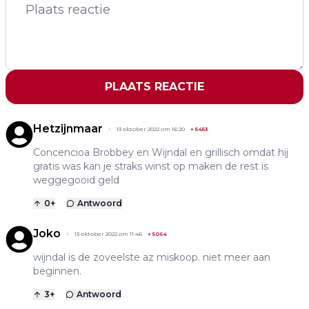
PLAATS REACTIE
Hetzijnmaar
13 oktober 2022 om 16:20
+
5453
Concencioa Brobbey en Wijndal en grillisch omdat hij
gratis was kan je straks winst op maken de rest is
weggegooid geld
0
+
Antwoord
Joko
13 oktober 2022 om 11:46
+
5064
wijndal is de zoveelste az miskoop. niet meer aan
beginnen.
3
+
Antwoord