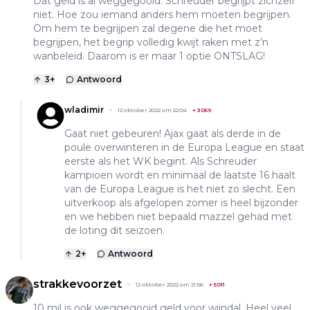
Dat geld is al weggegooid. Schreuder begrijpt zichzelf
niet. Hoe zou iemand anders hem moeten begrijpen.
Om hem te begrijpen zal degene die het moet
begrijpen, het begrip volledig kwijt raken met z’n
wanbeleid. Daarom is er maar 1 optie ONTSLAG!
3
+
Antwoord
wladimir
12 oktober 2022 om 22:04
+
3059
Gaat niet gebeuren! Ajax gaat als derde in de
poule overwinteren in de Europa League en staat
eerste als het WK begint. Als Schreuder
kampioen wordt en minimaal de laatste 16 haalt
van de Europa League is het niet zo slecht. Een
uitverkoop als afgelopen zomer is heel bijzonder
en we hebben niet bepaald mazzel gehad met
de loting dit seizoen.
2
+
Antwoord
strakkevoorzet
12 oktober 2022 om 21:56
+
5011
10 mil is ook weggegooid geld voor wijndal. Heel veel