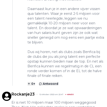
Daarnaast kun je in een andere vijver vissen
qua talenten. Waar je eerst 2-5 miljoen voor
een talent neerlegde, leggen we nu
gemakkelijk 10-20 miljoen neer voor een
talent. En doordat je ze wat opwaarderingen
van hun salaris kunt geven zijn ze ook wat
sneller geneigd om nog eens een jaartje extra
te blijven.
Dus wij horen, net als clubs zoals Benfica bij
de clubs die jou als jong talent een perfecte
opstap kunnen bieden naar de top. En net als
Benfica kunnen we regelmatig in de CL een
ronde verder komen of in de EL tot de halve
finale of finale reiken.
0
+
Antwoord
Rockanje23
12 oktober 2022 om 22:47
+
48430
Er is niet 10 miljoen maar 100 miljoen weggegooid