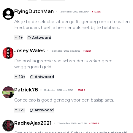
FlyingDutchMan
12 oktober 2022 om 22:04
+
17335
Als je bij de selectie zit ben je fit genoeg om in te vallen
Fred, anders hoef je hem er ook niet bij te hebben..
1
+
Antwoord
Josey Wales
12 oktober 2022 om 22:02
+
13281
Die onstlagpremie van schreuder is zeker geen
weggegooid geld.
10
+
Antwoord
Patrick78
12 oktober 2022 om 21:56
+
65826
Conceicao is goed genoeg voor een basisplaats.
12
+
Antwoord
RadheAjax2021
12 oktober 2022 om 21:56
+
25626