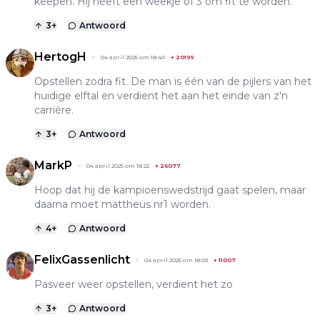
keepen. Hij heeft een weekje of 3 om fit te worden.
3
+
Antwoord
HertogH
04 april 2025 om 18:40
+
20199
Opstellen zodra fit. De man is één van de pijlers van het
huidige elftal en verdient het aan het einde van z'n
carrière.
3
+
Antwoord
MarkP
04 april 2025 om 18:22
+
26077
Hoop dat hij de kampioenswedstrijd gaat spelen, maar
daarna moet mattheus nr1 worden.
4
+
Antwoord
FelixGassenlicht
04 april 2025 om 18:03
+
11007
Pasveer weer opstellen, verdient het zo
3
+
Antwoord