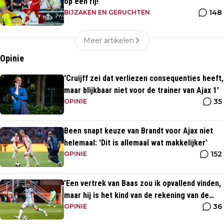
op een rij!
148
BIJZAKEN EN GERUCHTEN
Meer artikelen
Opinie
'Cruijff zei dat verliezen consequenties heeft,
maar blijkbaar niet voor de trainer van Ajax 1'
35
OPINIE
Been snapt keuze van Brandt voor Ajax niet
helemaal: 'Dit is allemaal wat makkelijker'
152
OPINIE
'Een vertrek van Baas zou ik opvallend vinden,
maar hij is het kind van de rekening van de
36
komst van Blind'
OPINIE