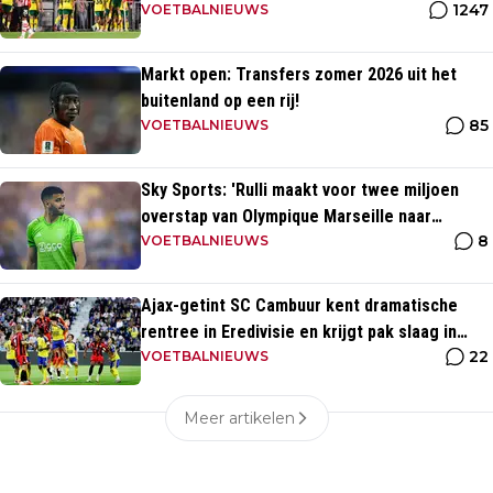
1247
Tadic
VOETBALNIEUWS
Markt open: Transfers zomer 2026 uit het
buitenland op een rij!
85
VOETBALNIEUWS
Sky Sports: 'Rulli maakt voor twee miljoen
overstap van Olympique Marseille naar
8
Manchester City'
VOETBALNIEUWS
Ajax-getint SC Cambuur kent dramatische
rentree in Eredivisie en krijgt pak slaag in
22
eigen huis
VOETBALNIEUWS
Meer artikelen