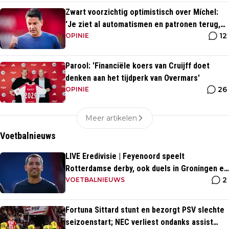
Zwart voorzichtig optimistisch over Míchel:
'Je ziet al automatismen en patronen terug,
12
maar...'
OPINIE
Parool: 'Financiële koers van Cruijff doet
denken aan het tijdperk van Overmars'
26
OPINIE
Meer artikelen
Voetbalnieuws
LIVE Eredivisie | Feyenoord speelt
Rotterdamse derby, ook duels in Groningen en
2
Heerenveen
VOETBALNIEUWS
Fortuna Sittard stunt en bezorgt PSV slechte
seizoenstart; NEC verliest ondanks assist