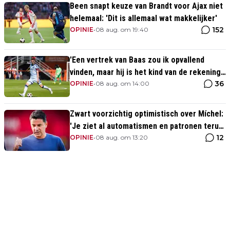
Been snapt keuze van Brandt voor Ajax niet
helemaal: 'Dit is allemaal wat makkelijker'
152
OPINIE
•
08 aug. om 19:40
'Een vertrek van Baas zou ik opvallend
vinden, maar hij is het kind van de rekening
36
van de komst van Blind'
OPINIE
•
08 aug. om 14:00
Zwart voorzichtig optimistisch over Míchel:
'Je ziet al automatismen en patronen terug,
12
maar...'
OPINIE
•
08 aug. om 13:20