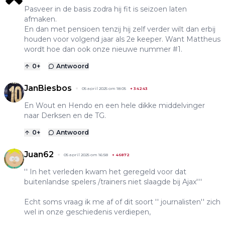
Pasveer in de basis zodra hij fit is seizoen laten
afmaken.
En dan met pensioen tenzij hij zelf verder wilt dan erbij
houden voor volgend jaar als 2e keeper. Want Mattheus
wordt hoe dan ook onze nieuwe nummer #1.
0
+
Antwoord
JanBiesbos
05 april 2025 om 18:05
+
34243
En Wout en Hendo en een hele dikke middelvinger
naar Derksen en de TG.
0
+
Antwoord
Juan62
05 april 2025 om 16:58
+
46872
'' In het verleden kwam het geregeld voor dat
buitenlandse spelers /trainers niet slaagde bij Ajax'''
Echt soms vraag ik me af of dit soort '' journalisten'' zich
wel in onze geschiedenis verdiepen,