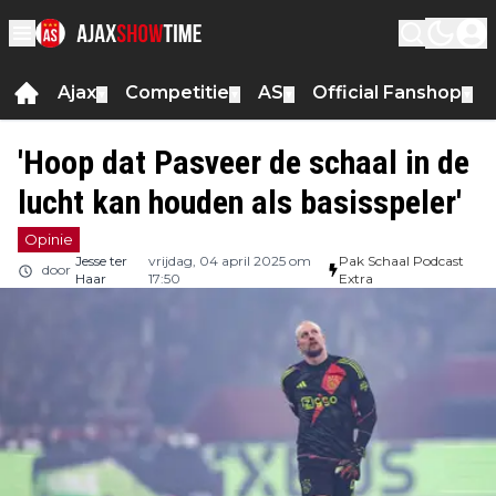
Ajax
Competitie
AS
Official Fanshop
▼
▼
▼
▼
'Hoop dat Pasveer de schaal in de
lucht kan houden als basisspeler'
Opinie
Jesse ter
vrijdag, 04 april 2025 om
Pak Schaal Podcast
door
Haar
17:50
Extra