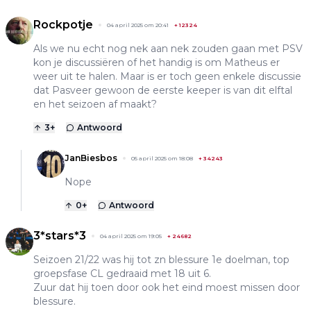
Rockpotje
04 april 2025 om 20:41
+
12324
Als we nu echt nog nek aan nek zouden gaan met PSV
kon je discussiëren of het handig is om Matheus er
weer uit te halen. Maar is er toch geen enkele discussie
dat Pasveer gewoon de eerste keeper is van dit elftal
en het seizoen af maakt?
3
+
Antwoord
JanBiesbos
05 april 2025 om 18:08
+
34243
Nope
0
+
Antwoord
3*stars*3
04 april 2025 om 19:05
+
24682
Seizoen 21/22 was hij tot zn blessure 1e doelman, top
groepsfase CL gedraaid met 18 uit 6.
Zuur dat hij toen door ook het eind moest missen door
blessure.