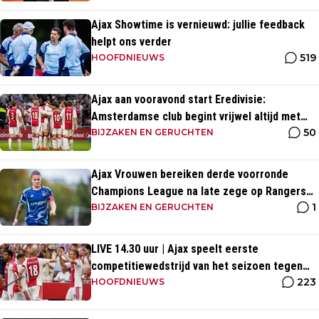
Ajax Showtime is vernieuwd: jullie feedback
helpt ons verder
519
HOOFDNIEUWS
Ajax aan vooravond start Eredivisie:
Amsterdamse club begint vrijwel altijd met
50
zege
BIJZAKEN EN GERUCHTEN
Ajax Vrouwen bereiken derde voorronde
Champions League na late zege op Rangers
1
FC
BIJZAKEN EN GERUCHTEN
LIVE 14.30 uur | Ajax speelt eerste
competitiewedstrijd van het seizoen tegen
223
PEC Zwolle
HOOFDNIEUWS