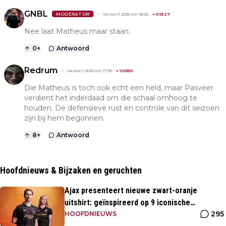
GNBL
MODERATOR
04 april 2025 om 18:03
+
119327
Nee laat Matheus maar staan.
0
+
Antwoord
Redrum
04 april 2025 om 17:55
+
106156
Die Matheus is toch ook echt een held, maar Pasveer
verdient het inderdaad om die schaal omhoog te
houden. De defensieve rust en controle van dit seizoen
zijn bij hem begonnen.
8
+
Antwoord
Hoofdnieuws & Bijzaken en geruchten
Ajax presenteert nieuwe zwart-oranje
uitshirt: geïnspireerd op 9 iconische
295
momenten uit clubhistorie
HOOFDNIEUWS