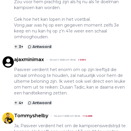
Zou voor hem prachtig zijn als hij nu als 1e doelman
kampioen kan worden.
Gek hoe het kan lopen in het voetbal.
Vorig jaar was hij op een gegeven moment zelfs 3e
keep en nu kan hij op z’n 41e weer een schaal
omhooghouden.
3
+
Antwoord
ajaxminimax
04 april 2025 om 18:45
+
5939
Pasveer verdient het enorm om op zijn leeftijd die
schaal omhoog te houden, zal natuurlijk voor hem de
ultieme beloning zijn. Ik weet ook wel direct een leuke
om hem uit te reiken: Dusan Tadic, kan ie daarna even
een handtekening zetten.
4
+
Antwoord
Tommyshelby
04 april 2025 om 18:45
+
144555
Ja, Pasveer verdient het om de kampioenswedstrijd te