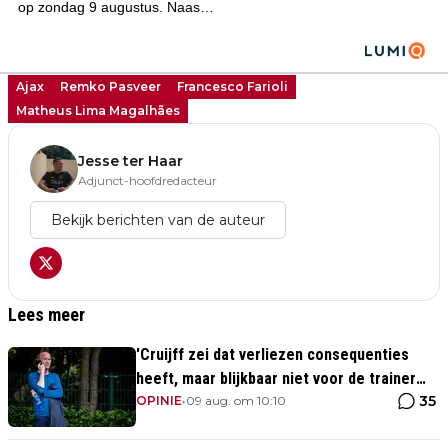
Ajax
Remko Pasveer
Francesco Farioli
Matheus Lima Magalhães
Jesse ter Haar
Adjunct-hoofdredacteur
Bekijk berichten van de auteur
Lees meer
'Cruijff zei dat verliezen consequenties
heeft, maar blijkbaar niet voor de trainer
35
van Ajax 1'
OPINIE
•
09 aug. om 10:10