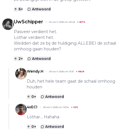
6
+
Antwoord
UwSchipper
04 april 2025 om 20:43
+
6579
Pasveer verdient het.
Lothar verdient het.
Wedden dat ze bij de huldiging ALLEBEI de schaal
omhoog gaan houden?
2
+
Antwoord
Wendy.H
05 april 2025 om 13:31
+
9828
Duh, het hele team gaat de schaal omhoog
houden
0
+
Antwoord
4xEC1
05 april 2025 om 19:04
+
9211
Lothar... Hahaha
0
+
Antwoord