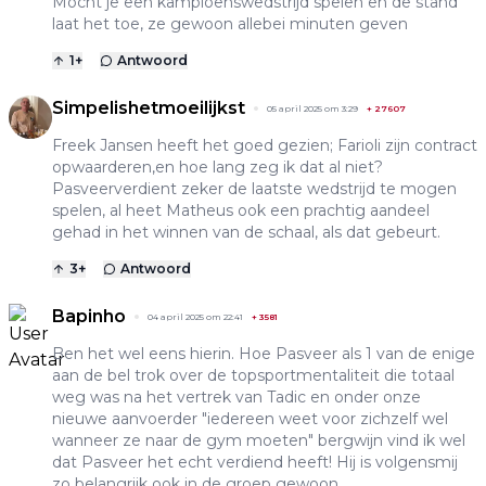
Mocht je een kampioenswedstrijd spelen en de stand
laat het toe, ze gewoon allebei minuten geven
1
+
Antwoord
Simpelishetmoeilijkst
05 april 2025 om 3:29
+
27607
Freek Jansen heeft het goed gezien; Farioli zijn contract
opwaarderen,en hoe lang zeg ik dat al niet?
Pasveerverdient zeker de laatste wedstrijd te mogen
spelen, al heet Matheus ook een prachtig aandeel
gehad in het winnen van de schaal, als dat gebeurt.
3
+
Antwoord
Bapinho
04 april 2025 om 22:41
+
3581
Ben het wel eens hierin. Hoe Pasveer als 1 van de enige
aan de bel trok over de topsportmentaliteit die totaal
weg was na het vertrek van Tadic en onder onze
nieuwe aanvoerder "iedereen weet voor zichzelf wel
wanneer ze naar de gym moeten" bergwijn vind ik wel
dat Pasveer het echt verdiend heeft! Hij is volgensmij
zo belangrijk ook in de groep gewoon.