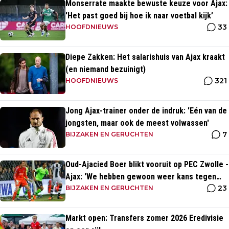
Monserrate maakte bewuste keuze voor Ajax:
'Het past goed bij hoe ik naar voetbal kijk’
33
HOOFDNIEUWS
Diepe Zakken: Het salarishuis van Ajax kraakt
(en niemand bezuinigt)
321
HOOFDNIEUWS
Jong Ajax-trainer onder de indruk: 'Eén van de
jongsten, maar ook de meest volwassen'
7
BIJZAKEN EN GERUCHTEN
Oud-Ajacied Boer blikt vooruit op PEC Zwolle -
Ajax: 'We hebben gewoon weer kans tegen
23
Ajax'
BIJZAKEN EN GERUCHTEN
Markt open: Transfers zomer 2026 Eredivisie