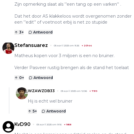
Zijn opmerking slaat als ''een tang op een varken'' .
Dat het door AS klakkeloos wordt overgenomen zonder
een ''edit'' of voetnoot erbij is net zo stupide
3
+
Antwoord
Stefansuarez
05 april 2025 om 9:26
+
20144
Matheus kopen voor 3 miljoen is een no bruiner.
Verder Pasveer rustig brengen als de stand het toelaat
0
+
Antwoord
WZAWZDB33
05 april 2025 om 12:06
+
7919
Hij is echt wel bruiner
5
+
Antwoord
KvD90
05 april 2025 om 9:16
+
1858