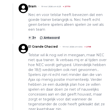
Bram
19 mei 2026 om 6:23
+
2779
Nec en voor telstar heeft bewezen dat een
goede trainer belangrijk is. Nec heeft echt
geen betere spelers alleen spelen ze wel als
een team
3
+
Antwoord
El Grande Ghacied
19 mei 2026 om 6:54
+
2781
Telstar wil ik nog wel in meegaan, maar NEC
niet qua trainer. Ik verbaas mij er al tijden over
hoe NEC wordt gehyped. Uiteindelijk hebben
die 18(!) wedstrijden ook niet gewonnen...
Spelers zijn nl echt niet minder dan die van
Ajax op menig positie momenteelp. Verder
hebben ze een duidelijk plan hoe ze willen
spelen en daar doen ze niet of nauwelijks
concessies aan en dat geeft houvast, maar
zorgt er tegelijk voor dat wanneer de
tegenstander de code heeft gekraakt dat ze
zeer kwetsbaar zijn.