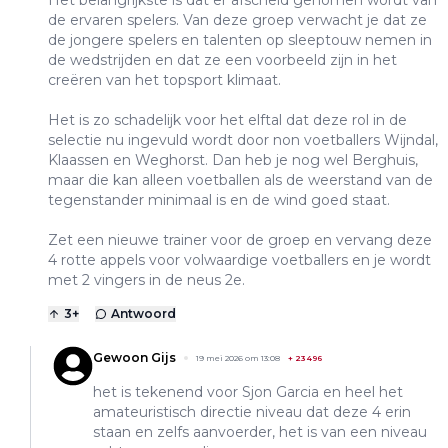
Het belangrijkste is dat er afscheid genomen wordt van
de ervaren spelers. Van deze groep verwacht je dat ze
de jongere spelers en talenten op sleeptouw nemen in
de wedstrijden en dat ze een voorbeeld zijn in het
creëren van het topsport klimaat.
Het is zo schadelijk voor het elftal dat deze rol in de
selectie nu ingevuld wordt door non voetballers Wijndal,
Klaassen en Weghorst. Dan heb je nog wel Berghuis,
maar die kan alleen voetballen als de weerstand van de
tegenstander minimaal is en de wind goed staat.
Zet een nieuwe trainer voor de groep en vervang deze
4 rotte appels voor volwaardige voetballers en je wordt
met 2 vingers in de neus 2e.
3
+
Antwoord
Gewoon Gijs
19 mei 2026 om 13:08
+
23496
het is tekenend voor Sjon Garcia en heel het
amateuristisch directie niveau dat deze 4 erin
staan en zelfs aanvoerder, het is van een niveau