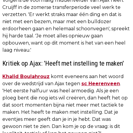
Volgens de voormalig middenvelder van Ajax heeft
Cruijff in de zomerse transferperiode veel werk te
verzetten. 'Er werkt straks maar één ding en dat is
niet met een bezem, maar met een bulldozer
erdoorheen gaan en helemaal schoonvegen', spreekt
hij harde taal. 'Je moet alles opnieuw gaan
opbouwen, want op dit moment is het van een heel
laag niveau.'
Kritiek op Ajax: 'Heeft met instelling te maken'
Khalid Boulahrouz
komt eveneens aan het woord
over de wedstrijd van Ajax tegen
sc Heerenveen
.
'Het eerste halfuur was heel armoedig. Als je een
ploeg bent die nog iets wil creëren, dan heeft het op
dat soort momenten bijna niet meer met tactiek te
maken. Het heeft te maken met instelling. Dat je
eventjes meer geeft dan je in je hebt. Dat was
gewoon niet te zien. Dan kom je op de vraag: is dit