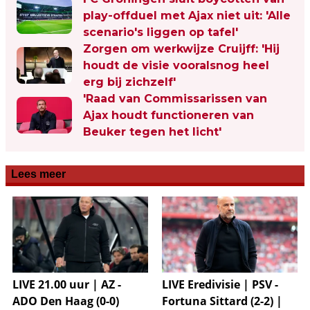
play-offduel met Ajax niet uit: 'Alle
scenario's liggen op tafel'
Zorgen om werkwijze Cruijff: 'Hij
houdt de visie vooralsnog heel
erg bij zichzelf'
'Raad van Commissarissen van
Ajax houdt functioneren van
Beuker tegen het licht'