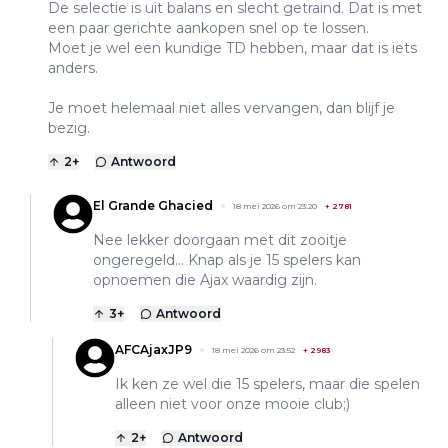
De selectie is uit balans en slecht getraind. Dat is met
een paar gerichte aankopen snel op te lossen.
Moet je wel een kundige TD hebben, maar dat is iets
anders.
Je moet helemaal niet alles vervangen, dan blijf je
bezig.
2
+
Antwoord
El Grande Ghacied
18 mei 2026 om 23:20
+
2781
Nee lekker doorgaan met dit zooitje
ongeregeld... Knap als je 15 spelers kan
opnoemen die Ajax waardig zijn.
3
+
Antwoord
AFCAjaxJP9
18 mei 2026 om 23:52
+
2983
Ik ken ze wel die 15 spelers, maar die spelen
alleen niet voor onze mooie club;)
2
+
Antwoord