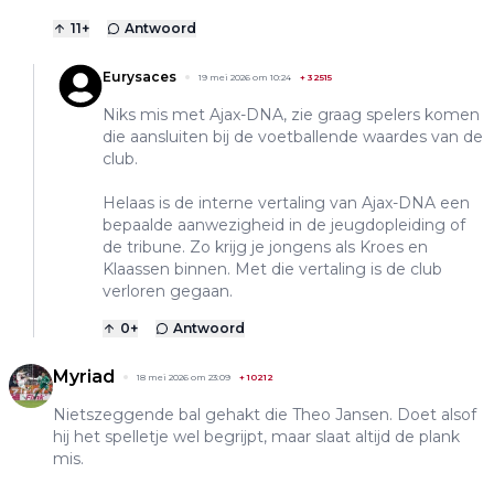
11
+
Antwoord
Eurysaces
19 mei 2026 om 10:24
+
32515
Niks mis met Ajax-DNA, zie graag spelers komen
die aansluiten bij de voetballende waardes van de
club.
Helaas is de interne vertaling van Ajax-DNA een
bepaalde aanwezigheid in de jeugdopleiding of
de tribune. Zo krijg je jongens als Kroes en
Klaassen binnen. Met die vertaling is de club
verloren gegaan.
0
+
Antwoord
Myriad
18 mei 2026 om 23:09
+
10212
Nietszeggende bal gehakt die Theo Jansen. Doet alsof
hij het spelletje wel begrijpt, maar slaat altijd de plank
mis.