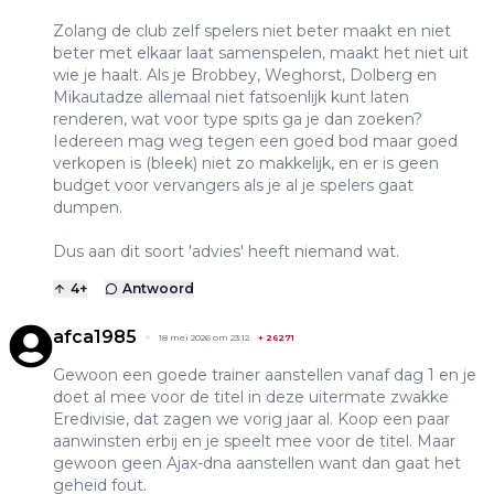
Zolang de club zelf spelers niet beter maakt en niet
beter met elkaar laat samenspelen, maakt het niet uit
wie je haalt. Als je Brobbey, Weghorst, Dolberg en
Mikautadze allemaal niet fatsoenlijk kunt laten
renderen, wat voor type spits ga je dan zoeken?
Iedereen mag weg tegen een goed bod maar goed
verkopen is (bleek) niet zo makkelijk, en er is geen
budget voor vervangers als je al je spelers gaat
dumpen.
Dus aan dit soort 'advies' heeft niemand wat.
4
+
Antwoord
afca1985
18 mei 2026 om 23:12
+
26271
Gewoon een goede trainer aanstellen vanaf dag 1 en je
doet al mee voor de titel in deze uitermate zwakke
Eredivisie, dat zagen we vorig jaar al. Koop een paar
aanwinsten erbij en je speelt mee voor de titel. Maar
gewoon geen Ajax-dna aanstellen want dan gaat het
geheid fout.