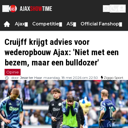
Ajax
Competitie
AS
Official Fanshop
▼
▼
▼
▼
Cruijff krijgt advies voor
wederopbouw Ajax: 'Niet met een
bezem, maar een bulldozer'
Opinie
door
Jesse ter Haar
maandag, 18 mei 2026 om 22:50
Ziggo Sport