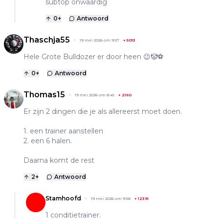
subtop onwaardig
0
+
Antwoord
Thaschja55
19 mei 2026 om 9:57
+
5013
Hele Grote Bulldozer er door heen 😉🤡⚽️
0
+
Antwoord
Thomas15
19 mei 2026 om 8:45
+
2160
Er zijn 2 dingen die je als allereerst moet doen.
1. een trainer aanstellen
2. een 6 halen.
Daarna komt de rest
2
+
Antwoord
Stamhoofd
19 mei 2026 om 9:58
+
12391
1 conditietrainer.