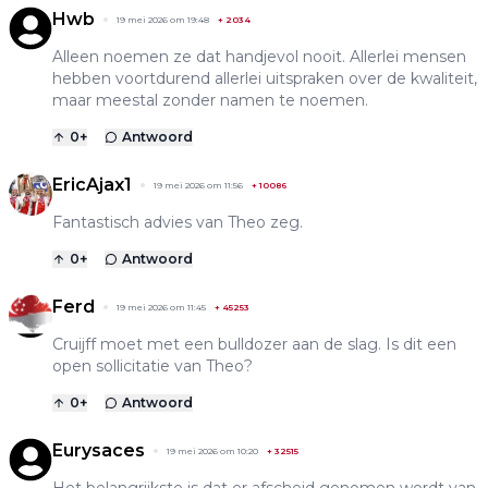
Hwb
19 mei 2026 om 19:48
+
2034
Alleen noemen ze dat handjevol nooit. Allerlei mensen
hebben voortdurend allerlei uitspraken over de kwaliteit,
maar meestal zonder namen te noemen.
0
+
Antwoord
EricAjax1
19 mei 2026 om 11:56
+
10086
Fantastisch advies van Theo zeg.
0
+
Antwoord
Ferd
19 mei 2026 om 11:45
+
45253
Cruijff moet met een bulldozer aan de slag. Is dit een
open sollicitatie van Theo?
0
+
Antwoord
Eurysaces
19 mei 2026 om 10:20
+
32515