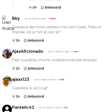
0
+
Antwoord
Bky
18 mei 2026 om 23:06
+
60819
Guardiola die moet werken met een Gaaei, Paes of
Wijndal, zie je het al voor je?
2
+
Antwoord
AjaxAficionado
18 mei 2026 om 23:03
+
2387
Pep Guardiola, mocht voetbalromantiek bestaan
2
+
Antwoord
ajaxx123
18 mei 2026 om 23:03
+
2883
Guardiola is vrij Cruijf.
2
+
Antwoord
Pantelic42
18 mei 2026 om 23:03
+
633