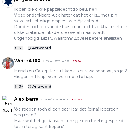
Ik ben die dikke papzak echt zo beu, hè?!
Vieze ondankbare Ajax-hater dat het dr is....met zijn
vieze schijnheilige grapjes over Ajax steeds.
Donder toch op van de buis, man...echt zo klaar met die
dikke pratende frikadel die overal maar wordt
uitgenodigd. Bizar...Waarom? Zoveel betere analisten.
3
+
Antwoord
WeirdAJAX
19 mei 2026 om 1:22
+
17684
Misschien Caterpillar strikken als nieuwe sponsor, sla je 2
vliegen in 1 klap. Schuiven met die hap.
0
+
Antwoord
AlexIbarra
19 mei 2026 om 00:34
+
20733
We roepen toch al een paar jaar dat (bijna) iedereen
weg mag?
Maar wat heb je daaraan, tenzij je een heel ingespeeld
team terug kunt kopen?