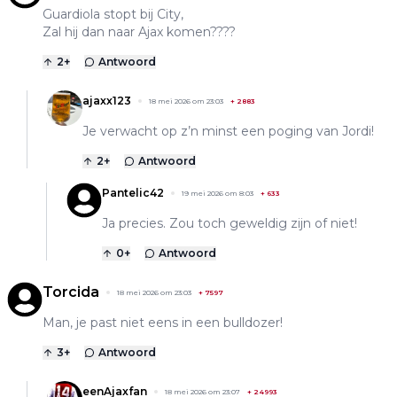
Guardiola stopt bij City,
Zal hij dan naar Ajax komen????
2
+
Antwoord
ajaxx123
18 mei 2026 om 23:03
+
2883
Je verwacht op z’n minst een poging van Jordi!
2
+
Antwoord
Pantelic42
19 mei 2026 om 8:03
+
633
Ja precies. Zou toch geweldig zijn of niet!
0
+
Antwoord
Torcida
18 mei 2026 om 23:03
+
7597
Man, je past niet eens in een bulldozer!
3
+
Antwoord
eenAjaxfan
18 mei 2026 om 23:07
+
24993