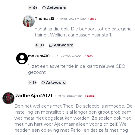
4
+
Antwoord
Thomas15
19 mei 2026 om 10:30
+
2160
hahah ja die ook. Die behoort tot de categorie
trainer. Wellicht aanpassen naar staff.
0
+
Antwoord
mokum410
19 mei 2026 om 14:56
+
16899
1. zet een advertentie in de krant: nieuwe CEO
gezocht
1
+
Antwoord
RadheAjax2021
19 mei 2026 om 8:21
+
25632
Ben het wel eens met Theo. De selectie is armoede. De
instelling en mentaliteit is al langer een groot probleem
wat maar niet opgelost kan worden. Ze spelen ook niet
met hun hart voor Ajax maar alleen voor zich zelf. We
hadden een opleving met Farioli en dat zelfs met nog