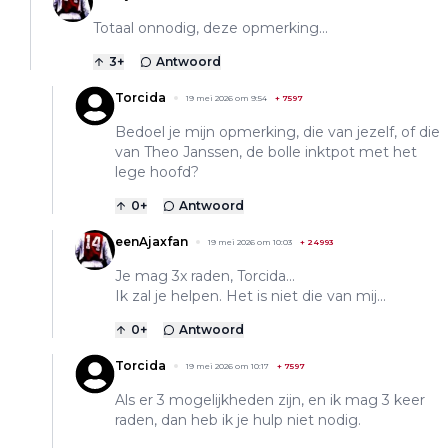
Totaal onnodig, deze opmerking...
3
+
Antwoord
Torcida
19 mei 2026 om 9:54
+
7597
Bedoel je mijn opmerking, die van jezelf, of die
van Theo Janssen, de bolle inktpot met het
lege hoofd?
0
+
Antwoord
eenAjaxfan
19 mei 2026 om 10:03
+
24993
Je mag 3x raden, Torcida...
Ik zal je helpen. Het is niet die van mij...
0
+
Antwoord
Torcida
19 mei 2026 om 10:17
+
7597
Als er 3 mogelijkheden zijn, en ik mag 3 keer
raden, dan heb ik je hulp niet nodig.