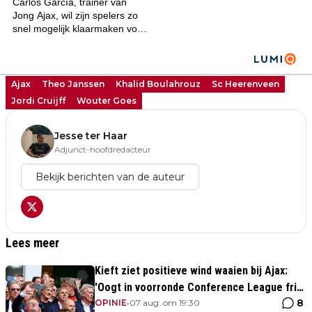
Ajax
Theo Janssen
Khalid Boulahrouz
Sc Heerenveen
Jordi Cruijff
Wouter Goes
Jesse ter Haar
Adjunct-hoofdredacteur
Bekijk berichten van de auteur
Lees meer
Kieft ziet positieve wind waaien bij Ajax:
'Oogt in voorronde Conference League fris
8
en energiek'
OPINIE
•
07 aug. om 19:30