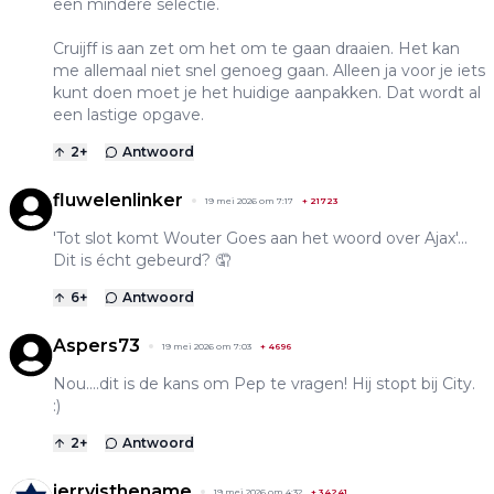
een mindere selectie.
Cruijff is aan zet om het om te gaan draaien. Het kan
me allemaal niet snel genoeg gaan. Alleen ja voor je iets
kunt doen moet je het huidige aanpakken. Dat wordt al
een lastige opgave.
2
+
Antwoord
fluwelenlinker
19 mei 2026 om 7:17
+
21723
'Tot slot komt Wouter Goes aan het woord over Ajax'...
Dit is écht gebeurd? 🤦
6
+
Antwoord
Aspers73
19 mei 2026 om 7:03
+
4696
Nou....dit is de kans om Pep te vragen! Hij stopt bij City.
:)
2
+
Antwoord
jerryisthename
19 mei 2026 om 4:32
+
34241