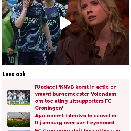
Lees ook
[Update] 'KNVB komt in actie en
vraagt burgemeester Volendam
om toelating uitsupporters FC
Groningen'
Ajax neemt talentvolle aanvaller
Rijsenburg over van Feyenoord
FC Groningen sluit boycotten van