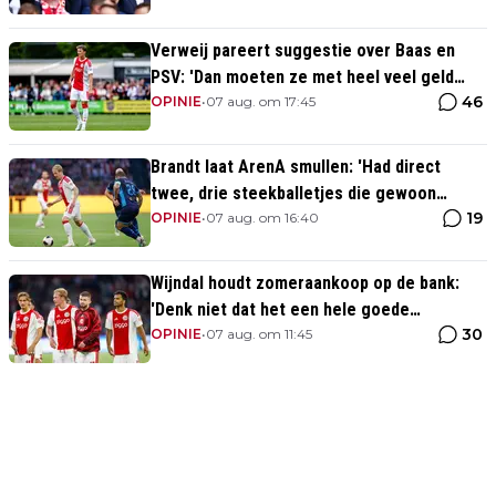
Verweij pareert suggestie over Baas en
PSV: 'Dan moeten ze met heel veel geld
46
over de brug komen'
OPINIE
•
07 aug. om 17:45
Brandt laat ArenA smullen: 'Had direct
twee, drie steekballetjes die gewoon
19
perfect waren'
OPINIE
•
07 aug. om 16:40
Wijndal houdt zomeraankoop op de bank:
'Denk niet dat het een hele goede
30
verdediger is'
OPINIE
•
07 aug. om 11:45