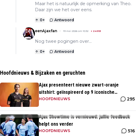
Maar het is natuurlijk de opmerking van Theo.
Daar zijn we het over eens.
0
+
Antwoord
eenAjaxfan
19 mei 2026 om 10:32
+
24993
Nog twee pogingen over...
0
+
Antwoord
Hoofdnieuws & Bijzaken en geruchten
Ajax presenteert nieuwe zwart-oranje
uitshirt: geïnspireerd op 9 iconische
295
momenten uit clubhistorie
HOOFDNIEUWS
Ajax Showtime is vernieuwd: jullie feedback
helpt ons verder
516
HOOFDNIEUWS