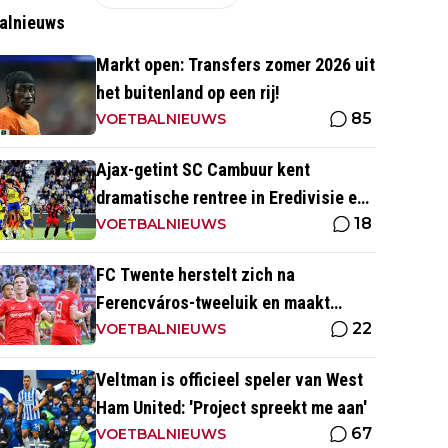
alnieuws
Markt open: Transfers zomer 2026 uit
het buitenland op een rij!
85
VOETBALNIEUWS
Ajax-getint SC Cambuur kent
dramatische rentree in Eredivisie en
18
krijgt pak slaag in eigen huis
VOETBALNIEUWS
FC Twente herstelt zich na
Ferencváros-tweeluik en maakt
22
gehakt van Slowaakse opponent
VOETBALNIEUWS
Veltman is officieel speler van West
Ham United: 'Project spreekt me aan'
67
VOETBALNIEUWS