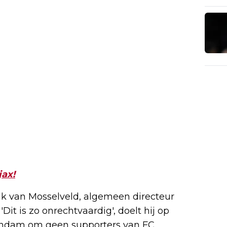
jax!
rank van Mosselveld, algemeen directeur
. 'Dit is zo onrechtvaardig', doelt hij op
olendam om geen supporters van FC