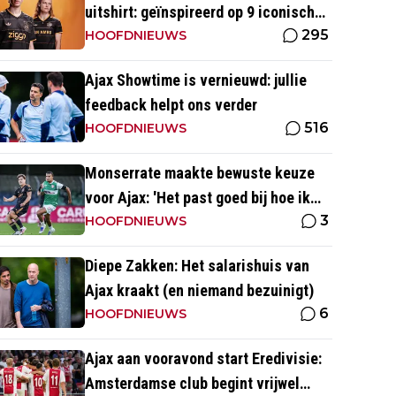
uitshirt: geïnspireerd op 9 iconische
295
momenten uit clubhistorie
HOOFDNIEUWS
Ajax Showtime is vernieuwd: jullie
feedback helpt ons verder
516
HOOFDNIEUWS
Monserrate maakte bewuste keuze
voor Ajax: 'Het past goed bij hoe ik
3
naar voetbal kijk’
HOOFDNIEUWS
Diepe Zakken: Het salarishuis van
Ajax kraakt (en niemand bezuinigt)
6
HOOFDNIEUWS
Ajax aan vooravond start Eredivisie:
Amsterdamse club begint vrijwel