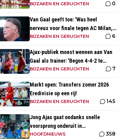
0
altijd met zege
BIJZAKEN EN GERUCHTEN
Van Gaal geeft toe: 'Was heel
nerveus voor finale tegen AC Milan,
6
wist dat ze zich zouden aanpassen'
BIJZAKEN EN GERUCHTEN
Ajax-publiek moest wennen aan Van
Gaal als trainer: 'Begon 4-4-2 te
7
spelen, vloeken in de kerk'
BIJZAKEN EN GERUCHTEN
Markt open: Transfers zomer 2026
Eredivisie op een rij!
145
BIJZAKEN EN GERUCHTEN
Jong Ajax gaat ondanks snelle
voorsprong onderuit in
358
seizoensopener tegen FC Dordrecht
HOOFDNIEUWS