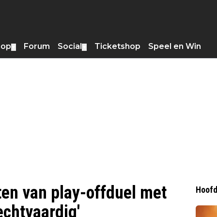
hop
Forum
Social
Ticketshop
Speel en Win
▼
▼
ten van play-offduel met
Hoofd
rechtvaardig'