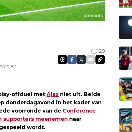
129
uws door
 play-offduel met
Ajax
niet uit. Beide
op donderdagavond in het kader van
eede voorronde van de
Conference
n supporters meenemen
naar
 gespeeld wordt.