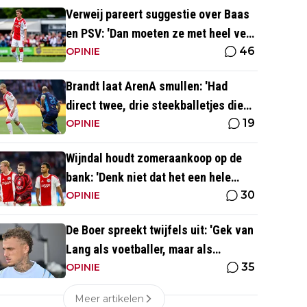
Verweij pareert suggestie over Baas
en PSV: 'Dan moeten ze met heel veel
46
geld over de brug komen'
OPINIE
Brandt laat ArenA smullen: 'Had
direct twee, drie steekballetjes die
19
gewoon perfect waren'
OPINIE
Wijndal houdt zomeraankoop op de
bank: 'Denk niet dat het een hele
30
goede verdediger is'
OPINIE
De Boer spreekt twijfels uit: 'Gek van
Lang als voetballer, maar als
35
persoonlijkheid niet'
OPINIE
Meer artikelen