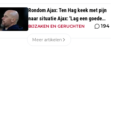
Rondom Ajax: Ten Hag keek met pijn
naar situatie Ajax: 'Lag een goede
194
basis om op voort te borduren'
BIJZAKEN EN GERUCHTEN
Meer artikelen