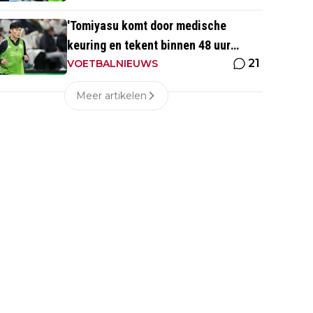
'Tomiyasu komt door medische
keuring en tekent binnen 48 uur
21
contract bij nieuwe club'
VOETBALNIEUWS
Meer artikelen