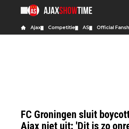
Ajax
Competitie
AS
Official Fans
▼
▼
▼
FC Groningen sluit boycot
Ajax niet uit: 'Dit is zo on