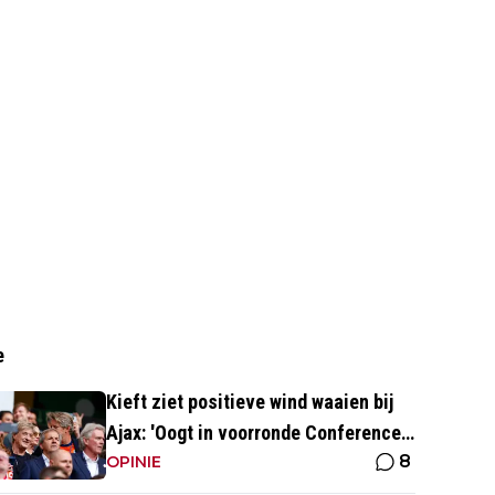
e
Kieft ziet positieve wind waaien bij
Ajax: 'Oogt in voorronde Conference
8
League fris en energiek'
OPINIE