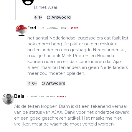
Is niet waar.
1
+
Antwoord
Ferd
19 mei 2026 om 11:24
+
45223
het aantal Nederlandse jeugdspelers dat faalt ligt
ook enorm hoog. Je pikt er nu een mislukte
buitenlander en een geslaagde Nederlander uit,
maar je had ook Mink Peeters en Bounida
kunnen noemen en dan concluderen dat Ajax
alleen maar buitenlanders en geen Nederlanders
meer zou moeten opleiden.
0
+
Antwoord
Bals
18 mei 2026 om 16:52
+
4432
Als de feiten kloppen Bram is dit een tekenend verhaal
van de status van AJAX. Dank voor het onderzoekswerk
en een goed geschreven artikel. Het maakt me niet
vrolijker, maar de waarheid moet verteld worden.