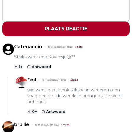
PLAATS REACTIE
Catenaccio
19 mei 2026 om 10:22
+
3216
Straks weer een Kovacsje🙄??
1
+
Antwoord
Ferd
19 mei 2026 om 11:18
+
45223
wie weet gaat Henk Klikspaan wederom een
vaag gerucht de wereld in brengen ja, je weet
het nooit.
0
+
Antwoord
brullie
19 mei 2026 om 6:53
+
7674