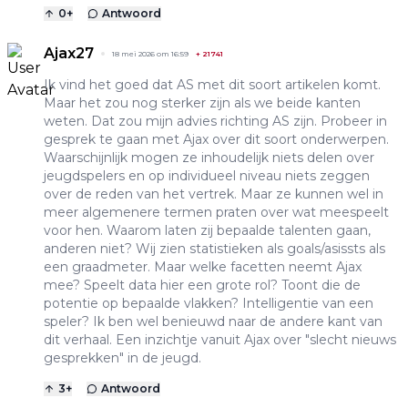
0
+
Antwoord
Ajax27
18 mei 2026 om 16:59
+
21741
Ik vind het goed dat AS met dit soort artikelen komt.
Maar het zou nog sterker zijn als we beide kanten
weten. Dat zou mijn advies richting AS zijn. Probeer in
gesprek te gaan met Ajax over dit soort onderwerpen.
Waarschijnlijk mogen ze inhoudelijk niets delen over
jeugdspelers en op individueel niveau niets zeggen
over de reden van het vertrek. Maar ze kunnen wel in
meer algemenere termen praten over wat meespeelt
voor hen. Waarom laten zij bepaalde talenten gaan,
anderen niet? Wij zien statistieken als goals/asissts als
een graadmeter. Maar welke facetten neemt Ajax
mee? Speelt data hier een grote rol? Toont die de
potentie op bepaalde vlakken? Intelligentie van een
speler? Ik ben wel benieuwd naar de andere kant van
dit verhaal. Een inzichtje vanuit Ajax over "slecht nieuws
gesprekken" in de jeugd.
3
+
Antwoord