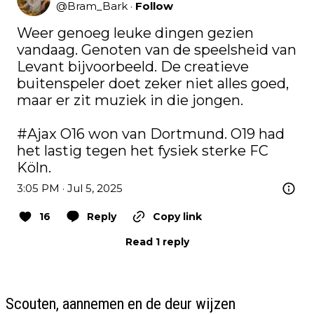
@
Bram_Bark
·
Follow
Weer genoeg leuke dingen gezien 
vandaag. Genoten van de speelsheid van 
Levant bijvoorbeeld. De creatieve 
buitenspeler doet zeker niet alles goed, 
maar er zit muziek in die jongen. 

#Ajax
 O16 won van Dortmund. O19 had 
het lastig tegen het fysiek sterke FC 
Köln.
3:05 PM · Jul 5, 2025
16
Reply
Copy link
Read 1 reply
Scouten, aannemen en de deur wijzen