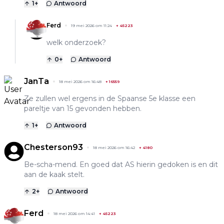
1
+
Antwoord
Ferd
19 mei 2026 om 11:24
+
45223
welk onderzoek?
0
+
Antwoord
JanTa
18 mei 2026 om 16:48
+
16559
Ze zullen wel ergens in de Spaanse 5e klasse een
pareltje van 15 gevonden hebben.
1
+
Antwoord
Chesterson93
18 mei 2026 om 16:42
+
4180
Be-scha-mend. En goed dat AS hierin gedoken is en dit
aan de kaak stelt.
2
+
Antwoord
Ferd
18 mei 2026 om 14:41
+
45223