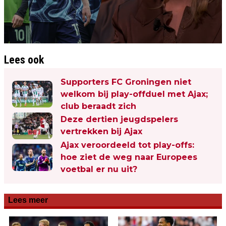
Lees ook
Supporters FC Groningen niet
welkom bij play-offduel met Ajax;
club beraadt zich
Deze dertien jeugdspelers
vertrekken bij Ajax
Ajax veroordeeld tot play-offs:
hoe ziet de weg naar Europees
voetbal er nu uit?