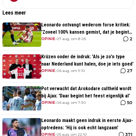
Lees meer
Leonardo ontvangt wederom forse kritiek:
'Zoveel 100% kansen gemist, dat je begint
2
te twijfelen'
OPINIE
•
07 aug. om 8:05
Krüzen onder de indruk: 'Als je zo'n type
naar Nederland kunt halen, doe je iets goed'
27
OPINIE
•
06 aug. om 9:10
Pot verwacht dat Arokodare cultheld wordt
bij Ajax: 'Daar begint het feest eigenlijk al'
50
OPINIE
•
06 aug. om 7:30
Leonardo maakt geen indruk in eerste Ajax-
optredens: 'Hij is ook echt langzaam'
371
OPINIE
•
05 aug. om 22:10