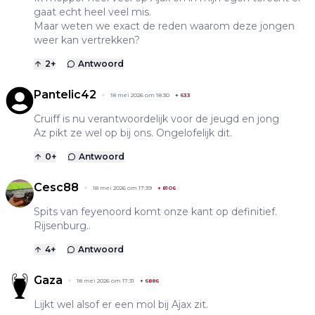
gaat echt heel veel mis.
Maar weten we exact de reden waarom deze jongen
weer kan vertrekken?
2
+
Antwoord
Pantelic42
18 mei 2026 om 18:30
+
633
Cruiff is nu verantwoordelijk voor de jeugd en jong
Az pikt ze wel op bij ons. Ongelofelijk dit.
0
+
Antwoord
Cesc88
18 mei 2026 om 17:39
+
8106
Spits van feyenoord komt onze kant op definitief.
Rijsenburg..
4
+
Antwoord
Gaza
18 mei 2026 om 17:31
+
6886
Lijkt wel alsof er een mol bij Ajax zit.