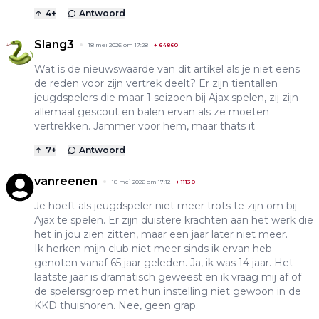
4
+
Antwoord
Slang3
18 mei 2026 om 17:28
+
64860
Wat is de nieuwswaarde van dit artikel als je niet eens
de reden voor zijn vertrek deelt? Er zijn tientallen
jeugdspelers die maar 1 seizoen bij Ajax spelen, zij zijn
allemaal gescout en balen ervan als ze moeten
vertrekken. Jammer voor hem, maar thats it
7
+
Antwoord
vanreenen
18 mei 2026 om 17:12
+
11130
Je hoeft als jeugdspeler niet meer trots te zijn om bij
Ajax te spelen. Er zijn duistere krachten aan het werk die
het in jou zien zitten, maar een jaar later niet meer.
Ik herken mijn club niet meer sinds ik ervan heb
genoten vanaf 65 jaar geleden. Ja, ik was 14 jaar. Het
laatste jaar is dramatisch geweest en ik vraag mij af of
de spelersgroep met hun instelling niet gewoon in de
KKD thuishoren. Nee, geen grap.