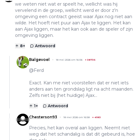
we weten niet wat er speelt he, wellicht was hij
vervelend in de groep, wellicht werd er door z'n
omgeving een contract geeist waar Ajax nog niet aan
wilde. Het hoeft niet puur aan Ajax te liggen. Het kan
aan Ajax liggen, maar het kan ook aan de speler of zijn
omgeving liggen.
8
+
Antwoord
Balgevoel
18 mei 2026 om 16:06
+
38736
@Ferd
Exact. Kan me niet voorstellen dat er niet iets
anders aan ten grondslag ligt na acht maanden.
Zelfs niet bij (het huidige) Ajax...
1
+
Antwoord
Chesterson93
18 mei 2026 om 16:58
+
4180
Precies, het kan overal aan liggen. Neemt niet
weg dat het schandalig is dat dit gebeurd is, hoe