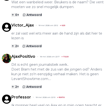
Wat een wanbeleid weer. Beukers is de naam? Die vent
moeten we zo snel mogelijk dumpen.
0
+
Antwoord
Victor_Ajax
18 mei 2026 om 23:12
+
623
er zal vast wel iets meer aan de hand zijn als dat hier te
lezen is
2
+
Antwoord
AjaxPositivo
18 mei 2026 om 22:17
+
7223
Dit is echt geen journalistiek werk..
Doet Bram het met de zus van die jongen oid? Anders
kun je niet zo'n eenzijdig verhaal maken. Het is geen
LevantShowtime.com....
2
+
Antwoord
Professor
18 mei 2026 om 22:10
+
15970
Ik mopper heel veel op Ajax en in mijn ogen terecht er