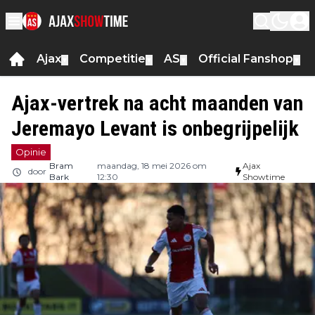
Ajax
Competitie
AS
Official Fanshop
▼
▼
▼
▼
Ajax-vertrek na acht maanden van
Jeremayo Levant is onbegrijpelijk
Opinie
Bram
maandag, 18 mei 2026 om
Ajax
door
Bark
12:30
Showtime