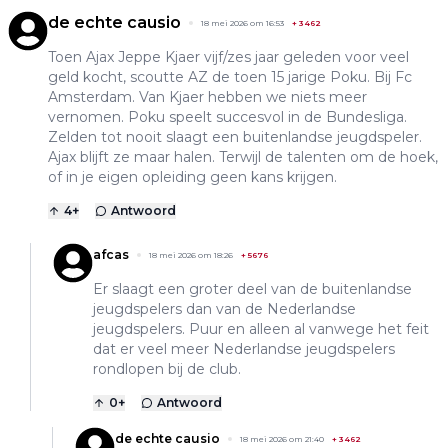
de echte causio
18 mei 2026 om 16:53
+
3462
Toen Ajax Jeppe Kjaer vijf/zes jaar geleden voor veel
geld kocht, scoutte AZ de toen 15 jarige Poku. Bij Fc
Amsterdam. Van Kjaer hebben we niets meer
vernomen. Poku speelt succesvol in de Bundesliga.
Zelden tot nooit slaagt een buitenlandse jeugdspeler.
Ajax blijft ze maar halen. Terwijl de talenten om de hoek,
of in je eigen opleiding geen kans krijgen.
4
+
Antwoord
afcas
18 mei 2026 om 18:26
+
5676
Er slaagt een groter deel van de buitenlandse
jeugdspelers dan van de Nederlandse
jeugdspelers. Puur en alleen al vanwege het feit
dat er veel meer Nederlandse jeugdspelers
rondlopen bij de club.
0
+
Antwoord
de echte causio
18 mei 2026 om 21:40
+
3462