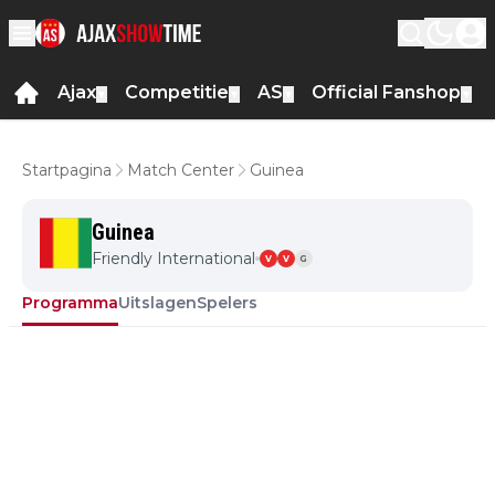
Ajax
Competitie
AS
Official Fanshop
▼
▼
▼
▼
Startpagina
Match Center
Guinea
Guinea
Friendly International
V
V
G
Programma
Uitslagen
Spelers