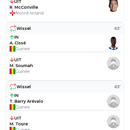
UIT
R. McConville
Noord-Ierland
Wissel
63
’
IN
A. Cissé
Guinee
UIT
M. Soumah
Guinee
Wissel
63
’
IN
T. Barry Arévalo
Guinee
UIT
M. Toure
Guinee