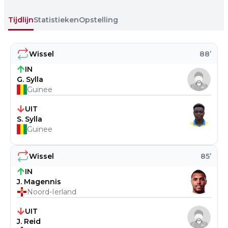
Tijdlijn
Statistieken
Opstelling
Wissel
88
’
IN
G. Sylla
Guinee
UIT
S. Sylla
Guinee
Wissel
85
’
IN
J. Magennis
Noord-Ierland
UIT
J. Reid