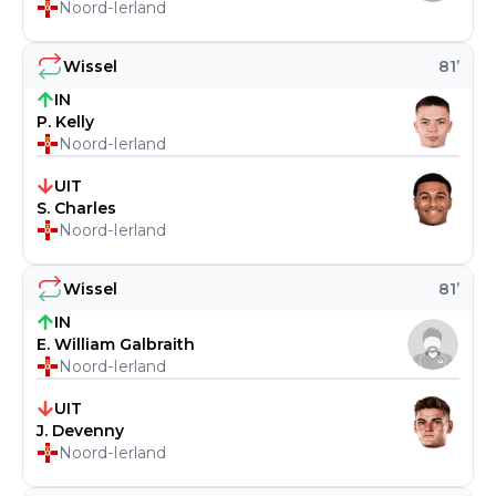
Noord-Ierland
Wissel
81
’
IN
P. Kelly
Noord-Ierland
UIT
S. Charles
Noord-Ierland
Wissel
81
’
IN
E. William Galbraith
Noord-Ierland
UIT
J. Devenny
Noord-Ierland