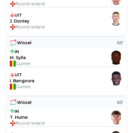
Noord-Ierland
UIT
J. Donley
Noord-Ierland
Wissel
63
’
IN
M. Sylla
Guinee
UIT
I. Bangoura
Guinee
Wissel
63
’
IN
T. Hume
Noord-Ierland