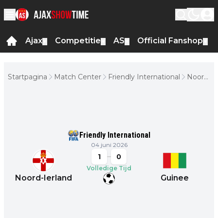
Ajax
Competitie
AS
Official Fanshop
▼
▼
▼
▼
Startpagina
Match Center
Friendly International
Noord-
Ierland
-
Guinee
Friendly International
04 juni 2026
1
0
Volledige Tijd
Noord-Ierland
Guinee