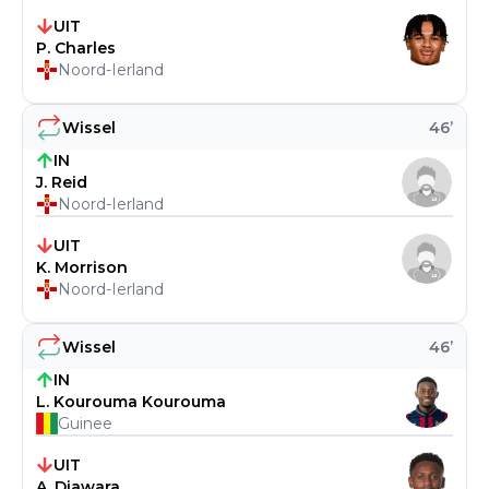
UIT
P. Charles
Noord-Ierland
Wissel
46
’
IN
J. Reid
Noord-Ierland
UIT
K. Morrison
Noord-Ierland
Wissel
46
’
IN
L. Kourouma Kourouma
Guinee
UIT
A. Diawara