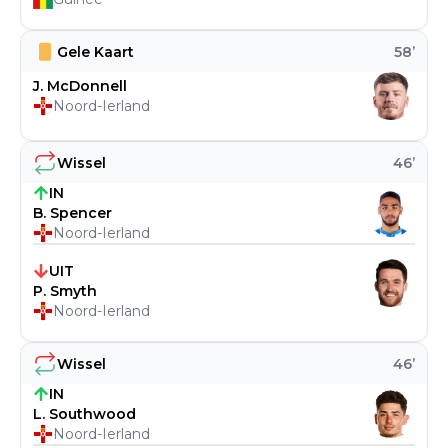
Gele Kaart
58
’
J. McDonnell
Noord-Ierland
Wissel
46
’
IN
B. Spencer
Noord-Ierland
UIT
P. Smyth
Noord-Ierland
Wissel
46
’
IN
L. Southwood
Noord-Ierland