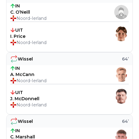
IN
C. O’Neill
Noord-Ierland
UIT
I. Price
Noord-Ierland
Wissel
64
’
IN
A. McCann
Noord-Ierland
UIT
J. McDonnell
Noord-Ierland
Wissel
64
’
IN
C. Marshall