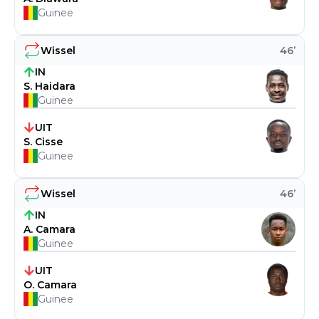
Guinee
Wissel
46
’
IN
S. Haidara
Guinee
UIT
S. Cisse
Guinee
Wissel
46
’
IN
A. Camara
Guinee
UIT
O. Camara
Guinee