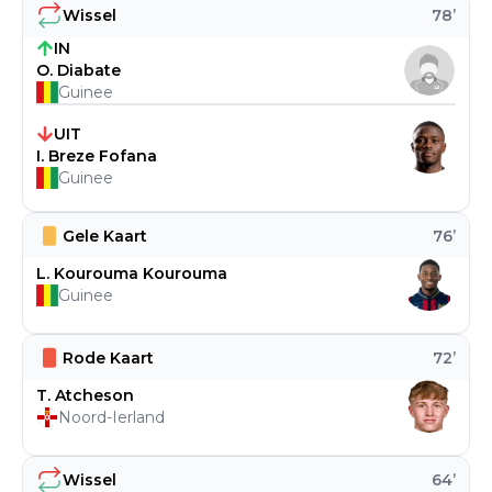
Wissel
78
’
IN
O. Diabate
Guinee
UIT
I. Breze Fofana
Guinee
Gele Kaart
76
’
L. Kourouma Kourouma
Guinee
Rode Kaart
72
’
T. Atcheson
Noord-Ierland
Wissel
64
’