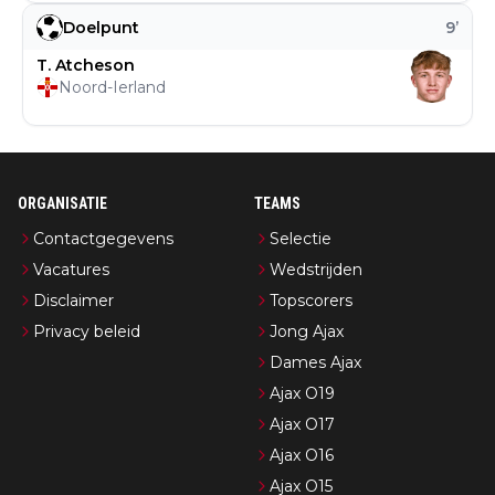
Doelpunt
9
’
T. Atcheson
Noord-Ierland
ORGANISATIE
TEAMS
Contactgegevens
Selectie
Vacatures
Wedstrijden
Disclaimer
Topscorers
Privacy beleid
Jong Ajax
Dames Ajax
Ajax O19
Ajax O17
Ajax O16
Ajax O15