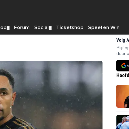
hop
Forum
Social
Ticketshop
Speel en Win
▼
▼
Volg 
Blijf 
door o
V
Hoofd