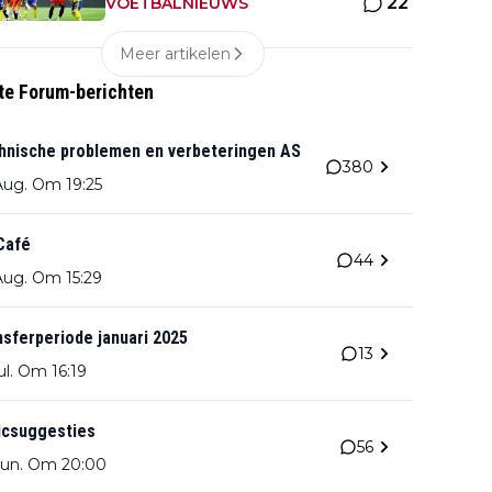
22
krijgt pak slaag in eigen huis
VOETBALNIEUWS
Meer artikelen
te Forum-berichten
hnische problemen en verbeteringen AS
380
Aug. Om 19:25
Café
44
Aug. Om 15:29
nsferperiode januari 2025
13
ul. Om 16:19
icsuggesties
56
Jun. Om 20:00