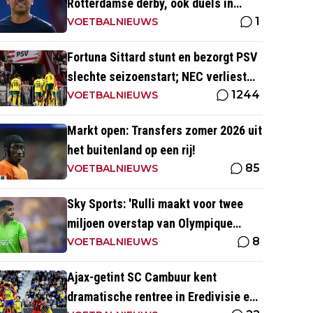
Rotterdamse derby, ook duels in
1
Groningen en Heerenveen
VOETBALNIEUWS
Fortuna Sittard stunt en bezorgt PSV
slechte seizoenstart; NEC verliest
1244
ondanks assist Tadic
VOETBALNIEUWS
Markt open: Transfers zomer 2026 uit
het buitenland op een rij!
85
VOETBALNIEUWS
Sky Sports: 'Rulli maakt voor twee
miljoen overstap van Olympique
8
Marseille naar Manchester City'
VOETBALNIEUWS
Ajax-getint SC Cambuur kent
dramatische rentree in Eredivisie en