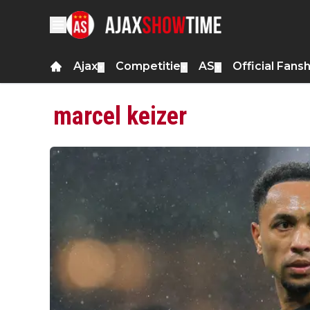
Ajax
Competitie
AS
Official Fans
▼
▼
▼
marcel keizer