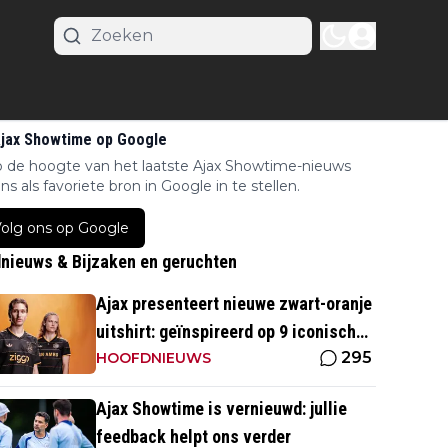
Ajax Showtime op Google
op de hoogte van het laatste Ajax Showtime-nieuws
ns als favoriete bron in Google in te stellen.
olg ons op Google
nieuws & Bijzaken en geruchten
Ajax presenteert nieuwe zwart-oranje
uitshirt: geïnspireerd op 9 iconische
295
momenten uit clubhistorie
HOOFDNIEUWS
Ajax Showtime is vernieuwd: jullie
feedback helpt ons verder