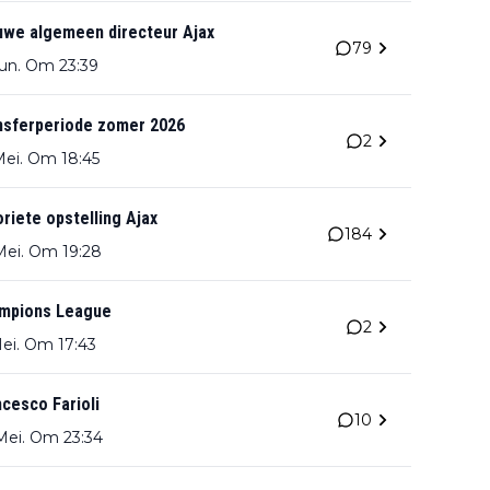
uwe algemeen directeur Ajax
79
Jun. Om 23:39
nsferperiode zomer 2026
2
Mei. Om 18:45
riete opstelling Ajax
184
Mei. Om 19:28
mpions League
2
Mei. Om 17:43
cesco Farioli
10
Mei. Om 23:34