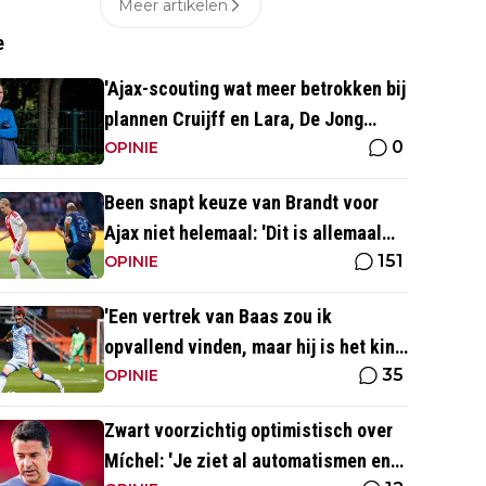
Meer artikelen
e
'Ajax-scouting wat meer betrokken bij
plannen Cruijff en Lara, De Jong
0
coördineert'
OPINIE
Been snapt keuze van Brandt voor
Ajax niet helemaal: 'Dit is allemaal
151
wat makkelijker'
OPINIE
'Een vertrek van Baas zou ik
opvallend vinden, maar hij is het kind
35
van de rekening van de komst van
OPINIE
Blind'
Zwart voorzichtig optimistisch over
Míchel: 'Je ziet al automatismen en