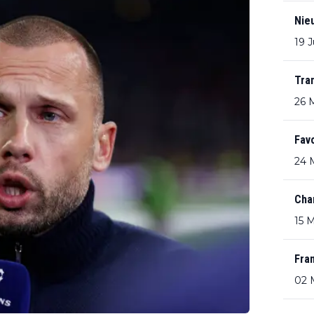
Nie
19 
Tra
26 
Favo
24 
Cha
15 
Fran
02 