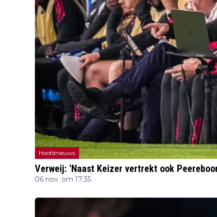
Hoofdnieuws
Verweij: 'Naast Keizer vertrekt ook Peereboo
06 nov. om 17:35