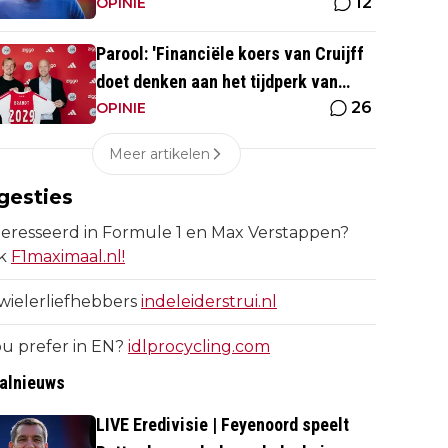
12
patronen terug, maar...'
OPINIE
Parool: 'Financiële koers van Cruijff
doet denken aan het tijdperk van
26
Overmars'
OPINIE
Meer artikelen
gesties
eresseerd in Formule 1 en Max Verstappen?
k
F1maximaal.nl!
wielerliefhebbers
indeleiderstrui.nl
u prefer in EN?
idlprocycling.com
alnieuws
LIVE Eredivisie | Feyenoord speelt