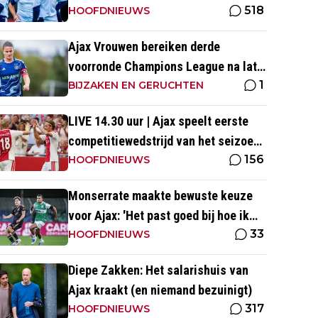
518
HOOFDNIEUWS
Ajax Vrouwen bereiken derde
voorronde Champions League na late
1
zege op Rangers FC
BIJZAKEN EN GERUCHTEN
LIVE 14.30 uur | Ajax speelt eerste
competitiewedstrijd van het seizoen
156
tegen PEC Zwolle
HOOFDNIEUWS
Monserrate maakte bewuste keuze
voor Ajax: 'Het past goed bij hoe ik
33
naar voetbal kijk’
HOOFDNIEUWS
Diepe Zakken: Het salarishuis van
Ajax kraakt (en niemand bezuinigt)
317
HOOFDNIEUWS