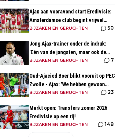
Ajax aan vooravond start Eredivisie:
Amsterdamse club begint vrijwel
50
altijd met zege
BIJZAKEN EN GERUCHTEN
Jong Ajax-trainer onder de indruk:
'Eén van de jongsten, maar ook de
7
meest volwassen'
BIJZAKEN EN GERUCHTEN
Oud-Ajacied Boer blikt vooruit op PEC
Zwolle - Ajax: 'We hebben gewoon
23
weer kans tegen Ajax'
BIJZAKEN EN GERUCHTEN
Markt open: Transfers zomer 2026
Eredivisie op een rij!
148
BIJZAKEN EN GERUCHTEN