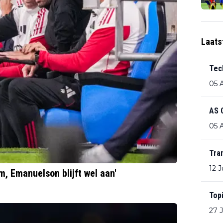
Laats
Tec
05 
AS 
05 
Tra
12 J
m, Emanuelson blijft wel aan'
Top
27 