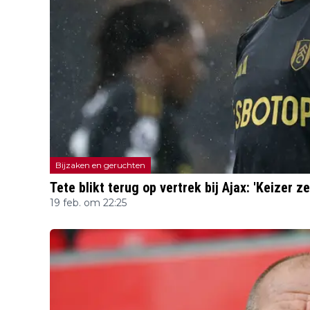
Bijzaken en geruchten
Tete blikt terug op vertrek bij Ajax: 'Keizer z
19 feb. om 22:25