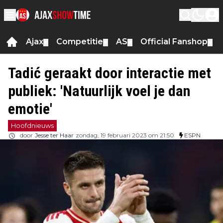
Ajax
Competitie
AS
Official Fanshop
▼
▼
▼
▼
Tadić geraakt door interactie met
publiek: 'Natuurlijk voel je dan
emotie'
Hoofdnieuws
door
Jesse ter Haar
zondag, 19 februari 2023 om 21:50
ESPN