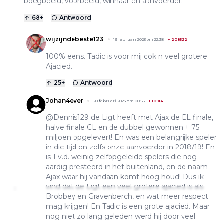
boegbeeld, voorbeeld, winnaar en aanvoerder.
68
+
Antwoord
wijzijndebeste123
19 februari 2023 om 22:38
+
208522
100% eens. Tadic is voor mij ook n veel grotere
Ajacied.
25
+
Antwoord
Johan4ever
20 februari 2023 om 00:55
+
10914
@Dennis129 de Ligt heeft met Ajax de EL finale,
halve finale CL en de dubbel gewonnen + 75
miljoen opgelevert! En was een belangrijke speler
in die tijd en zelfs onze aanvoerder in 2018/19! En
is 1 v.d. weinig zelfopgeleide spelers die nog
aardig presteerd in het buitenland, en de naam
Ajax waar hij vandaan komt hoog houd! Dus ik
vind dat de Ligt een veel grotere ajacied is als
Brobbey en Gravenberch, en wat meer respect
mag krijgen! En Tadic is een grote ajacied. Maar
nog niet zo lang geleden werd hij door veel