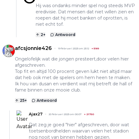
Hij was ondanks minder spel nog steeds MVP
eredivisie. Dat mensen dat niet willen zien en
roepen dat hij moet banken of oprotten, is
niet echt tof.
2
+
Antwoord
afcsjonnie426
19 februari 2023 om 23:12
+
5189
Ongelofelijk wat die jongen presteert,door velen hier
afgeschreven.
Top fit en altijd 100 procent geven lukt niet altijd maar
dat heb ook met de spelers om hem heen te maken.
Ik hou van dusan en verdient wat mij betreft de hall of
fame binnen onze mooie club.
25
+
Antwoord
Ajax27
20 februari 2023 om 00:07
+
21750
Dat zeg je goed "hier" afgeschreven, door wat
toetsenbordhelden waarvan velen het stadion
nog nooit van binnen hebben gezien.