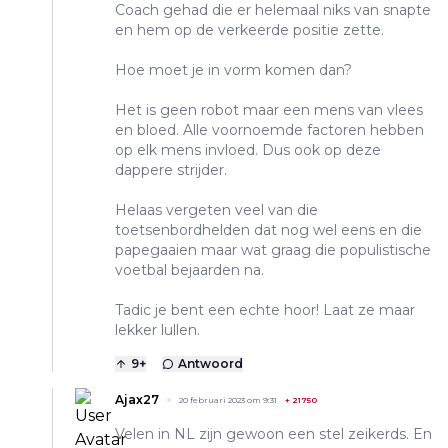
Coach gehad die er helemaal niks van snapte
en hem op de verkeerde positie zette.
Hoe moet je in vorm komen dan?
Het is geen robot maar een mens van vlees
en bloed. Alle voornoemde factoren hebben
op elk mens invloed. Dus ook op deze
dappere strijder.
Helaas vergeten veel van die
toetsenbordhelden dat nog wel eens en die
papegaaien maar wat graag die populistische
voetbal bejaarden na.
Tadic je bent een echte hoor! Laat ze maar
lekker lullen.
9
+
Antwoord
Ajax27
20 februari 2023 om 9:31
+
21750
Velen in NL zijn gewoon een stel zeikerds. En