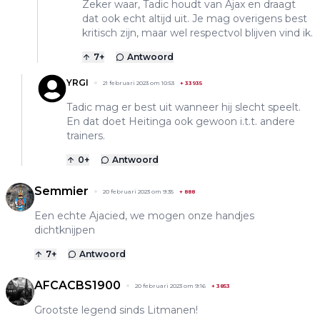
Zeker waar, Tadic houdt van Ajax en draagt
dat ook echt altijd uit. Je mag overigens best
kritisch zijn, maar wel respectvol blijven vind ik.
7
+
Antwoord
YRGI
21 februari 2023 om 10:53
+
33935
Tadic mag er best uit wanneer hij slecht speelt.
En dat doet Heitinga ook gewoon i.t.t. andere
trainers.
0
+
Antwoord
Semmier
20 februari 2023 om 9:35
+
888
Een echte Ajacied, we mogen onze handjes
dichtknijpen
7
+
Antwoord
AFCACBS1900
20 februari 2023 om 9:16
+
3853
Grootste legend sinds Litmanen!