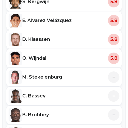
S. Bergwijn
5.8
E. Álvarez Velázquez
5.8
D. Klaassen
5.8
O. Wijndal
5.8
M. Stekelenburg
–
C. Bassey
–
B. Brobbey
–