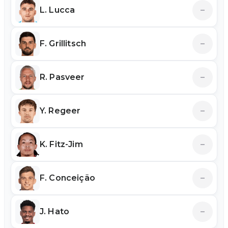
L. Lucca
–
F. Grillitsch
–
R. Pasveer
–
Y. Regeer
–
K. Fitz-Jim
–
F. Conceição
–
J. Hato
–