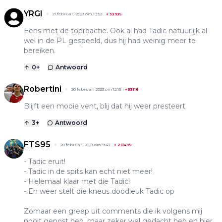
YRGI
21 februari 2023 om 10:52
+
33935
Eens met de topreactie. Ook al had Tadic natuurlijk al
wel in de PL gespeeld, dus hij had weinig meer te
bereiken.
0
+
Antwoord
Robertini
20 februari 2023 om 12:13
+
53118
Blijft een mooie vent, blij dat hij weer presteert.
3
+
Antwoord
FTS95
20 februari 2023 om 9:43
+
20499
- Tadic eruit!
- Tadic in de spits kan echt niet meer!
- Helemaal klaar met die Tadic!
- En weer stelt die kneus doodleuk Tadic op
Zomaar een greep uit comments die ik volgens mij
nooit gepost heb, maar zeker wel gedacht heb en hier