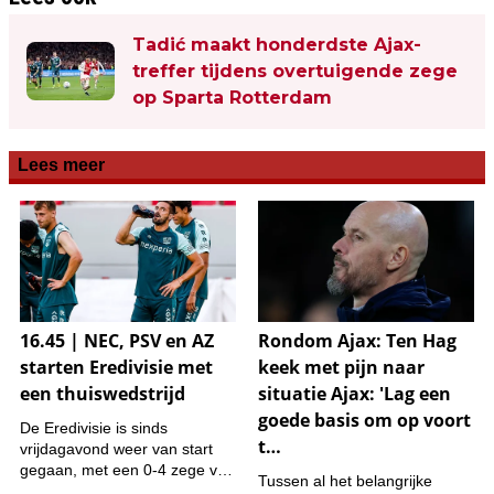
Tadić maakt honderdste Ajax-
treffer tijdens overtuigende zege
op Sparta Rotterdam