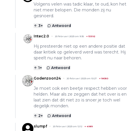
Volgens velen was tadic klaar, te oud, kon het
niet meer belopen. Die monden zij nu
gesnoerd.
3
+
Antwoord
Intec2.0
20 februari 2023 om 9:35
+
13392
Hij presteerde niet op een andere positie dat
daar kritiek op geleverd werd was terecht. Hij
speelt nu naar behoren.
1
+
Antwoord
Godenzoon24
20 februari 2023 om 10:27
+
18050
Je moet ook een beetje respect hebben voor
helden. Maar als ze zeggen dat het over is en
laat zien dat dit niet zo is snoer je toch wel
degelijk monden.
2
+
Antwoord
slumpf
20 februari 2023 om 12:12
+
4989