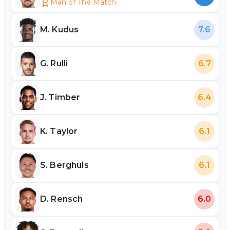
Man of The Match
M. Kudus
7.6
G. Rulli
6.7
J. Timber
6.4
K. Taylor
6.1
S. Berghuis
6.1
D. Rensch
6.0