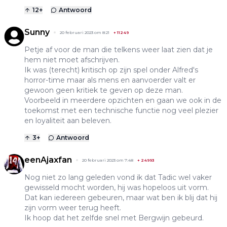
12
+
Antwoord
Sunny
20 februari 2023 om 8:21
+
11249
Petje af voor de man die telkens weer laat zien dat je
hem niet moet afschrijven.
Ik was (terecht) kritisch op zijn spel onder Alfred's
horror-time maar als mens en aanvoerder valt er
gewoon geen kritiek te geven op deze man.
Voorbeeld in meerdere opzichten en gaan we ook in de
toekomst met een technische functie nog veel plezier
en loyaliteit aan beleven.
3
+
Antwoord
eenAjaxfan
20 februari 2023 om 7:48
+
24993
Nog niet zo lang geleden vond ik dat Tadic wel vaker
gewisseld mocht worden, hij was hopeloos uit vorm.
Dat kan iedereen gebeuren, maar wat ben ik blij dat hij
zijn vorm weer terug heeft.
Ik hoop dat het zelfde snel met Bergwijn gebeurd.