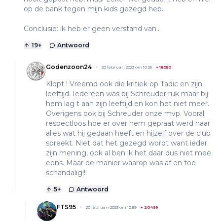
op de bank tegen mijn kids gezegd heb.
Conclusie: ik heb er geen verstand van..
19
+
Antwoord
Godenzoon24
20 februari 2023 om 10:25
+
18050
Klopt ! Vreemd ook die kritiek op Tadic en zijn
leeftijd. Iedereen was bij Schreuder ruk maar bij
hem lag t aan zijn leeftijd en kon het niet meer.
Overigens ook bij Schreuder onze mvp. Vooral
respectloos hoe er over hem gepraat werd naar
alles wat hij gedaan heeft en hijzelf over de club
spreekt. Niet dat het gezegd wordt want ieder
zijn mening, ook al ben ik het daar dus niet mee
eens. Maar de manier waarop was af en toe
schandalig!!!
5
+
Antwoord
FTS95
20 februari 2023 om 10:59
+
20499