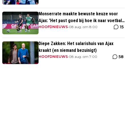
Monserrate maakte bewuste keuze voor
Ajax: 'Het past goed bij hoe ik naar voetbal
15
kijk’
HOOFDNIEUWS
•
08 aug. om 8:00
Diepe Zakken: Het salarishuis van Ajax
kraakt (en niemand bezuinigt)
58
HOOFDNIEUWS
•
08 aug. om 7:00