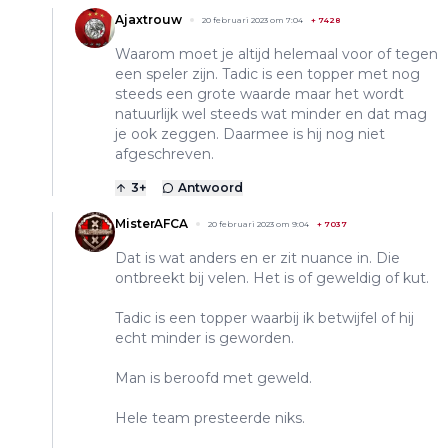
Ajaxtrouw
20 februari 2023 om 7:04
+
7428
Waarom moet je altijd helemaal voor of tegen
een speler zijn. Tadic is een topper met nog
steeds een grote waarde maar het wordt
natuurlijk wel steeds wat minder en dat mag
je ook zeggen. Daarmee is hij nog niet
afgeschreven.
3
+
Antwoord
MisterAFCA
20 februari 2023 om 9:04
+
7037
Dat is wat anders en er zit nuance in. Die
ontbreekt bij velen. Het is of geweldig of kut.
Tadic is een topper waarbij ik betwijfel of hij
echt minder is geworden.
Man is beroofd met geweld.
Hele team presteerde niks.