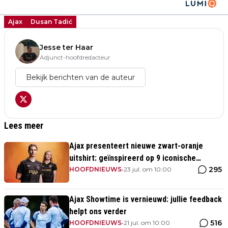
Ajax
Dusan Tadić
Jesse ter Haar
Adjunct-hoofdredacteur
Bekijk berichten van de auteur
Lees meer
Ajax presenteert nieuwe zwart-oranje
uitshirt: geïnspireerd op 9 iconische
295
momenten uit clubhistorie
HOOFDNIEUWS
•
23 jul. om 10:00
Ajax Showtime is vernieuwd: jullie feedback
helpt ons verder
516
HOOFDNIEUWS
•
21 jul. om 10:00