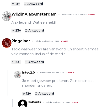
15
+
Antwoord
WijZijnAjaxAmsterdam
20 februari 2023 om 00:43
+
13359
Ajax legend! Wat een held!
23
+
Antwoord
Pingelaar
19 februari 2023 om 23:22
+
14359
Tadic was weer on fire vanavond. En snoert hiermee
vele monden, inclusief de media.
23
+
Antwoord
Intec2.0
20 februari 2023 om 00:16
+
13392
Je moet gewoon presteren. Zo’n onzin dat
monden snoeren.
12
+
Antwoord
NoPants
20 februari 2023 om 8:06
+
9537