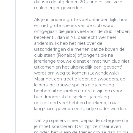
dat is in de afgelopen 20 jaar echt wel vele
malen erger geworden.
Als je in andere grote voetballanden kijkt hoe
er met grote spelers van de club wordt
omgegaan die jaren veel voor de club hebben
betekent... dan is NL daar echt wel heel
anders in. Ik heb het niet over de
uitzonderingen die menen dat ze boven de
club staan (Ronaldo) of jongens die na
jarenlange trouwe dienst er met hun club niet
uitkomen en het uiteindelijk een 'gevecht'
wordt om weg te komen (Lewandowski).
Maar net een treetje lager, de zwoegers, de
leiders, de trouwe spelers die jarenlang
hebben uitgesproken trots te zijn om voor
hun droomclub te spelen... jarenlang
ontzettend veel hebben betekend, maar
langzaam gewoon een jaartje ouder worden.
Dat zijn spelers in een bepaalde categorie die
je moet koesteren. Dan zijn ze maar even
minder, het is aan de trainer om ze dan zo nu