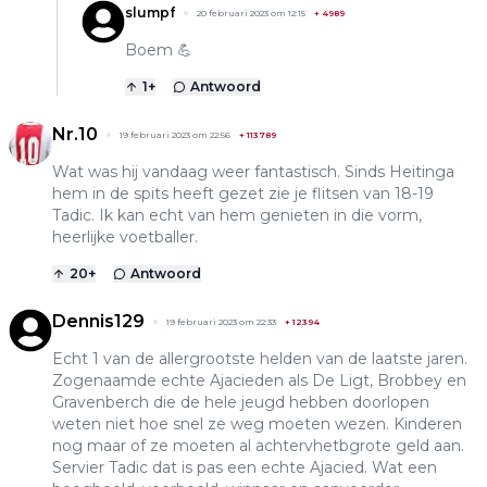
slumpf
20 februari 2023 om 12:15
+
4989
Boem 💪
1
+
Antwoord
Nr.10
19 februari 2023 om 22:56
+
113789
Wat was hij vandaag weer fantastisch. Sinds Heitinga
hem in de spits heeft gezet zie je flitsen van 18-19
Tadic. Ik kan echt van hem genieten in die vorm,
heerlijke voetballer.
20
+
Antwoord
Dennis129
19 februari 2023 om 22:33
+
12394
Echt 1 van de allergrootste helden van de laatste jaren.
Zogenaamde echte Ajacieden als De Ligt, Brobbey en
Gravenberch die de hele jeugd hebben doorlopen
weten niet hoe snel ze weg moeten wezen. Kinderen
nog maar of ze moeten al achtervhetbgrote geld aan.
Servier Tadic dat is pas een echte Ajacied. Wat een