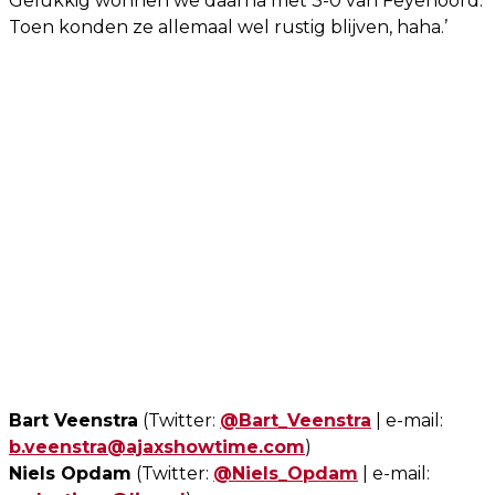
Gelukkig wonnen we daarna met 3-0 van Feyenoord.
Toen konden ze allemaal wel rustig blijven, haha.’
Bart Veenstra
(Twitter:
@Bart_Veenstra
| e-mail:
b.veenstra@ajaxshowtime.com
)
Niels Opdam
(Twitter:
@Niels_Opdam
| e-mail: