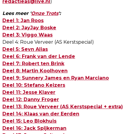
redactieas@live.nl
)
Lees meer '
Onze Trots
':
Deel 1: Jan Roos
Deel 2: JayJay Boske
Deel 3: Viggo Waas
Deel 4: Roue Verveer (AS Kerstspecial)
Deel 5: Sevn Alias
Deel 6: Frank van der Lende
Deel 7: Robert ten Brink
Deel 8: Martin Koolhoven
Deel 9: Sunnery James en Ryan Marciano
Deel 10: Stefano Keizers
Deel 11: Jesse Klaver
Deel 12: Danny Froger
Deel 13: Roue Verveer (AS Kerstspecial + extra)
Deel 14: Klaas van der Eerden
Deel 15: Leo Blokhuis
Deel 16: Jack Spijkerman