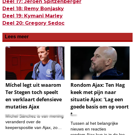
Deel 17: Jeroen Spitzenberger
Deel 18: Remy Bonjasky
Deel 19: Kymani Marley
Deel 20: Gregory Sedoc