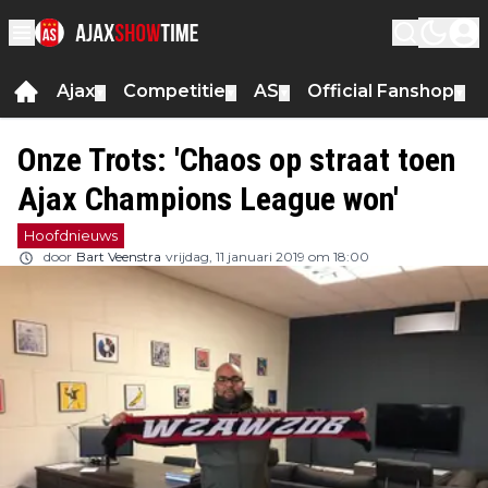
Ajax
Competitie
AS
Official Fanshop
▼
▼
▼
▼
Onze Trots: 'Chaos op straat toen
Ajax Champions League won'
Hoofdnieuws
door
Bart Veenstra
vrijdag, 11 januari 2019 om 18:00