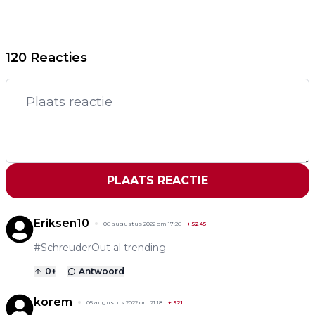
120 Reacties
PLAATS REACTIE
Eriksen10
06 augustus 2022 om 17:26
+
5245
#SchreuderOut al trending
0
+
Antwoord
korem
05 augustus 2022 om 21:18
+
921