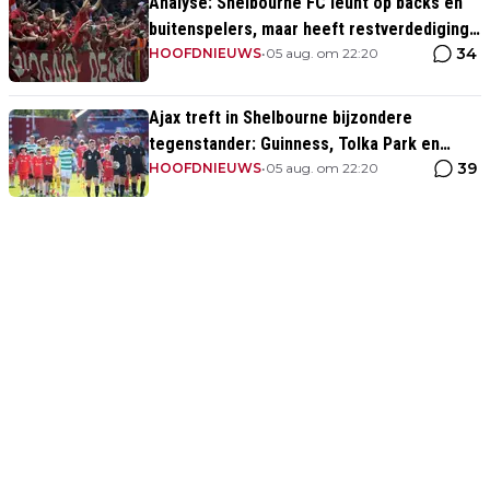
Analyse: Shelbourne FC leunt op backs en
buitenspelers, maar heeft restverdediging
34
totaal niet op orde
HOOFDNIEUWS
•
05 aug. om 22:20
Ajax treft in Shelbourne bijzondere
tegenstander: Guinness, Tolka Park en
39
bijzonder lage marktwaarde
HOOFDNIEUWS
•
05 aug. om 22:20