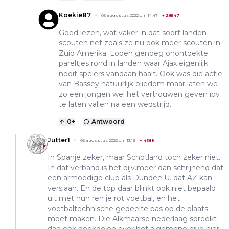
Koekie87
05 augustus 2022 om 14:47
+
28547
Goed lezen, wat vaker in dat soort landen
scouten net zoals ze nu ook meer scouten in
Zuid Amerika. Lopen genoeg onontdekte
pareltjes rond in landen waar Ajax eigenlijk
nooit spelers vandaan haalt. Ook was die actie
van Bassey natuurlijk oliedom maar laten we
zo een jongen wel het vertrouwen geven ipv
te laten vallen na een wedstrijd.
0
+
Antwoord
Jutter1
05 augustus 2022 om 13:19
+
4688
In Spanje zeker, maar Schotland toch zeker niet.
In dat verband is het bijv.meer dan schrijnend dat
een armoedige club als Dundee U. dat AZ kan
verslaan. En de top daar blinkt ook niet bepaald
uit met hun ren je rot voetbal, en het
voetbaltechnische gedeelte pas op de plaats
moet maken. Die Alkmaarse nederlaag spreekt
dan ook boekdelen over het algemene nivo hier,