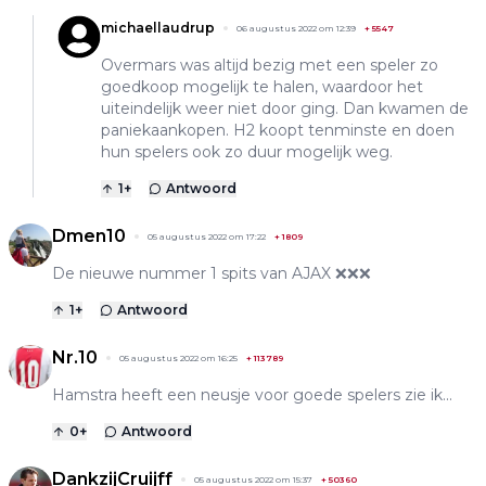
michaellaudrup
06 augustus 2022 om 12:39
+
5547
Overmars was altijd bezig met een speler zo
goedkoop mogelijk te halen, waardoor het
uiteindelijk weer niet door ging. Dan kwamen de
paniekaankopen. H2 koopt tenminste en doen
hun spelers ook zo duur mogelijk weg.
1
+
Antwoord
Dmen10
05 augustus 2022 om 17:22
+
1809
De nieuwe nummer 1 spits van AJAX ❌❌❌
1
+
Antwoord
Nr.10
05 augustus 2022 om 16:25
+
113789
Hamstra heeft een neusje voor goede spelers zie ik...
0
+
Antwoord
DankzijCruijff
05 augustus 2022 om 15:37
+
50360