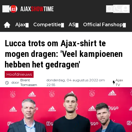
Ajax
Competitie
AS
Official Fanshop
▼
▼
▼
▼
Lucca trots om Ajax-shirt te
mogen dragen: 'Veel kampioenen
hebben het gedragen'
Hoofdnieuws
Brent
donderdag, 04 augustus 2022 om
Ajax
door
Tomassen
22:55
TV