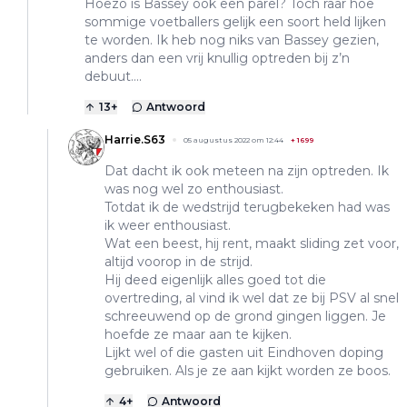
Hoezo is Bassey ook een parel? Toch raar hoe
sommige voetballers gelijk een soort held lijken
te worden. Ik heb nog niks van Bassey gezien,
anders dan een vrij knullig optreden bij z’n
debuut….
13
+
Antwoord
Harrie.S63
05 augustus 2022 om 12:44
+
1699
Dat dacht ik ook meteen na zijn optreden. Ik
was nog wel zo enthousiast.
Totdat ik de wedstrijd terugbekeken had was
ik weer enthousiast.
Wat een beest, hij rent, maakt sliding zet voor,
altijd voorop in de strijd.
Hij deed eigenlijk alles goed tot die
overtreding, al vind ik wel dat ze bij PSV al snel
schreeuwend op de grond gingen liggen. Je
hoefde ze maar aan te kijken.
Lijkt wel of die gasten uit Eindhoven doping
gebruiken. Als je ze aan kijkt worden ze boos.
4
+
Antwoord