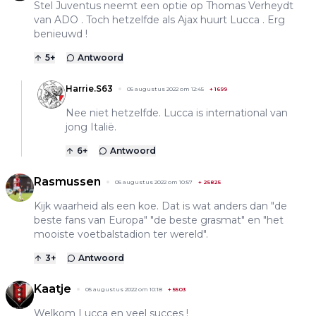
Stel Juventus neemt een optie op Thomas Verheydt
van ADO . Toch hetzelfde als Ajax huurt Lucca . Erg
benieuwd !
5
+
Antwoord
Harrie.S63
05 augustus 2022 om 12:45
+
1699
Nee niet hetzelfde. Lucca is international van
jong Italië.
6
+
Antwoord
Rasmussen
05 augustus 2022 om 10:57
+
25825
Kijk waarheid als een koe. Dat is wat anders dan "de
beste fans van Europa" "de beste grasmat" en "het
mooiste voetbalstadion ter wereld".
3
+
Antwoord
Kaatje
05 augustus 2022 om 10:18
+
5503
Welkom Lucca en veel succes !