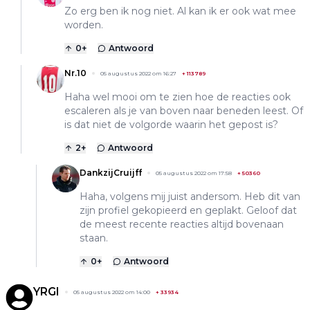
Zo erg ben ik nog niet. Al kan ik er ook wat mee
worden.
0
+
Antwoord
Nr.10
05 augustus 2022 om 16:27
+
113789
Haha wel mooi om te zien hoe de reacties ook
escaleren als je van boven naar beneden leest. Of
is dat niet de volgorde waarin het gepost is?
2
+
Antwoord
DankzijCruijff
05 augustus 2022 om 17:58
+
50360
Haha, volgens mij juist andersom. Heb dit van
zijn profiel gekopieerd en geplakt. Geloof dat
de meest recente reacties altijd bovenaan
staan.
0
+
Antwoord
YRGI
05 augustus 2022 om 14:00
+
33934