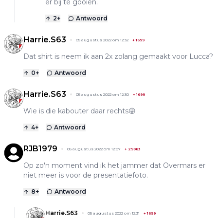
er bij te gooien.
2
+
Antwoord
Harrie.S63
05 augustus 2022 om 12:32
+
1699
Dat shirt is neem ik aan 2x zolang gemaakt voor Lucca?
0
+
Antwoord
Harrie.S63
05 augustus 2022 om 12:30
+
1699
Wie is die kabouter daar rechts😜
4
+
Antwoord
RJB1979
05 augustus 2022 om 12:07
+
29983
Op zo'n moment vind ik het jammer dat Overmars er
niet meer is voor de presentatiefoto.
8
+
Antwoord
Harrie.S63
05 augustus 2022 om 12:31
+
1699