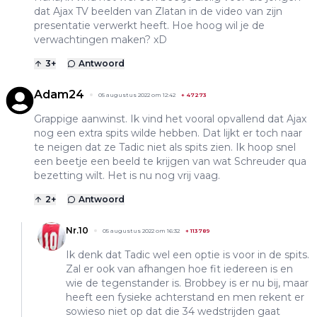
dat Ajax TV beelden van Zlatan in de video van zijn
presentatie verwerkt heeft. Hoe hoog wil je de
verwachtingen maken? xD
3
+
Antwoord
Adam24
05 augustus 2022 om 12:42
+
47273
Grappige aanwinst. Ik vind het vooral opvallend dat Ajax
nog een extra spits wilde hebben. Dat lijkt er toch naar
te neigen dat ze Tadic niet als spits zien. Ik hoop snel
een beetje een beeld te krijgen van wat Schreuder qua
bezetting wilt. Het is nu nog vrij vaag.
2
+
Antwoord
Nr.10
05 augustus 2022 om 16:32
+
113789
Ik denk dat Tadic wel een optie is voor in de spits.
Zal er ook van afhangen hoe fit iedereen is en
wie de tegenstander is. Brobbey is er nu bij, maar
heeft een fysieke achterstand en men rekent er
sowieso niet op dat die 34 wedstrijden gaat