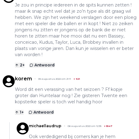
Je zou in principe iedereen in de spits kunnen zetten !
maar ik snap echt wel dat je zo’n type als dit graag wil
hebben. We zijn het weekend verslagen door een ploeg
met een speler die de ballen er in kopt ! Niet zo zeiken
jongens nu zitten er jongens op de bank die er niet
horen te zitten maar hoe mooi dat nu een Bassey,
conceicao, Kudus, Taylor, Luca, Brobbey invallen in
plaats van vorige jaren. Dan kun je wisselen en er beter
van worden !
2
+
Antwoord
korem
05 augustus 2022 om 21:11
+
921
Word dit een verassing van het seizoen ? Ff kopje
groter dan Huntelaar nog ! Zie gisteren Twente een
kopsterke speler is toch wel handig hoor
1
+
Antwoord
michaellaudrup
06 augustus 2022 om 12:35
+
5547
Ook verdedigend bij corners kan je hem