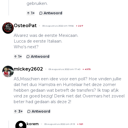
gebruiken.
1
+
Antwoord
OsteoPat
05 augustus 2022 om 19:56
+
227
Alvarez was de eerste Mexicaan.
Lucca de eerste Italiaan.
Who's next?
1
+
Antwoord
mickey2602
05 augustus 2022 om 17:40
+
4975
AS,Misschien een idee voor een poll? Hoe vinden jullie
dat het duo Hamstra en Huntelaar het deze zomer
hebben gedaan wat betreft de transfers? Ik trap af,ik
vind ze goed bezig! Denk niet dat Overmars het zoveel
beter had gedaan als deze 2!
3
+
Antwoord
korem
05 augustus 2022 om 21:13
+
921