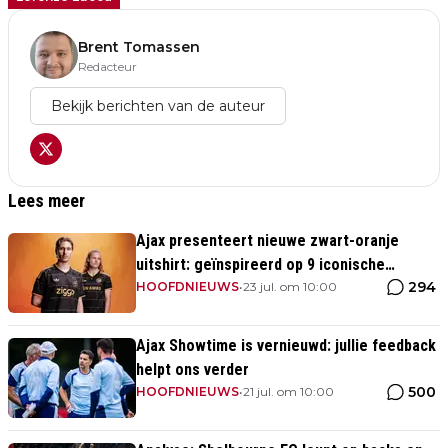
Brent Tomassen
Redacteur
Bekijk berichten van de auteur
Lees meer
Ajax presenteert nieuwe zwart-oranje
uitshirt: geïnspireerd op 9 iconische
294
momenten uit clubhistorie
HOOFDNIEUWS
•
23 jul. om 10:00
Ajax Showtime is vernieuwd: jullie feedback
helpt ons verder
500
HOOFDNIEUWS
•
21 jul. om 10:00