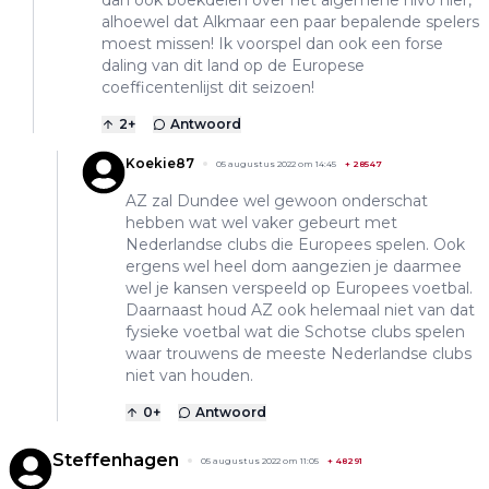
alhoewel dat Alkmaar een paar bepalende spelers
moest missen! Ik voorspel dan ook een forse
daling van dit land op de Europese
coefficentenlijst dit seizoen!
2
+
Antwoord
Koekie87
05 augustus 2022 om 14:45
+
28547
AZ zal Dundee wel gewoon onderschat
hebben wat wel vaker gebeurt met
Nederlandse clubs die Europees spelen. Ook
ergens wel heel dom aangezien je daarmee
wel je kansen verspeeld op Europees voetbal.
Daarnaast houd AZ ook helemaal niet van dat
fysieke voetbal wat die Schotse clubs spelen
waar trouwens de meeste Nederlandse clubs
niet van houden.
0
+
Antwoord
Steffenhagen
05 augustus 2022 om 11:05
+
48291