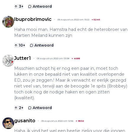
3
+
Antwoord
Ibuprobrimovic
05 augustus 2022 om 13:22
+
5246
Haha mooi man. Hamstra had echt de heterobroer van
Martien Meiland kunnen zijn
10
+
Antwoord
Jutter1
05 augustus 2022 om 13:08
+
4688
Misschien schopt hij er nog een paar in, moet toch
lukken in onze bepaald niet van kwaliteit overlopende
ED, zou je zeggen.! Maar ik verwacht er eerlijk gezegd
niet veel van, terwijl aan de beoogde 1e spits (Brobbey)
toch ook nog de nodige haken en ogen zitten
(kwaliteit).
2
+
Antwoord
gusanito
05 augustus 2022 om 12:56
+
9502
Haha, ik vind het wel een beetje zielig voor die jongen