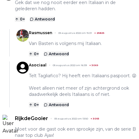
Gek dat we nog nooit eerder een Italiaan in de
gelederen hadden.
0
+
Antwoord
Rasmussen
05 augustus 2022 om 15:01
+
25825
Van Basten is volgens mij Italiaan.
0
+
Antwoord
Asociaal
05 augustus 2022 om 16:39
+
3069
Telt Tagliafico? Hij heeft een Italiaans paspoort. 😜
Weet alleen niet meer of zijn achtergrond ook
daadwerkelijk deels Italiaans is of niet.
0
+
Antwoord
RijkdeGooier
05 augustus 2022 om 13:50
+
3093
Moet voor die gast ook een sprookje zijn, van de serie B
naar top club Ajax!