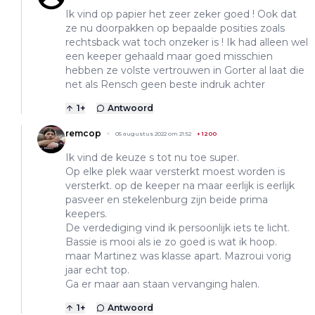
Ik vind op papier het zeer zeker goed ! Ook dat
ze nu doorpakken op bepaalde posities zoals
rechtsback wat toch onzeker is ! Ik had alleen wel
een keeper gehaald maar goed misschien
hebben ze volste vertrouwen in Gorter al laat die
net als Rensch geen beste indruk achter
1
+
Antwoord
remcop
05 augustus 2022 om 21:52
+
1200
Ik vind de keuze s tot nu toe super.
Op elke plek waar versterkt moest worden is
versterkt. op de keeper na maar eerlijk is eerlijk
pasveer en stekelenburg zijn beide prima
keepers.
De verdediging vind ik persoonlijk iets te licht.
Bassie is mooi als ie zo goed is wat ik hoop.
maar Martinez was klasse apart. Mazroui vorig
jaar echt top.
Ga er maar aan staan vervanging halen.
1
+
Antwoord