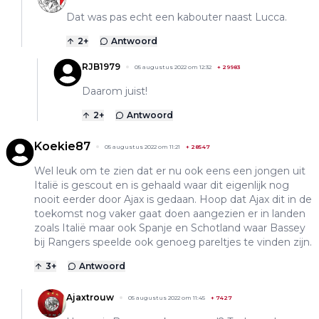
Dat was pas echt een kabouter naast Lucca.
2
+
Antwoord
RJB1979
05 augustus 2022 om 12:32
+
29983
Daarom juist!
2
+
Antwoord
Koekie87
05 augustus 2022 om 11:21
+
28547
Wel leuk om te zien dat er nu ook eens een jongen uit
Italië is gescout en is gehaald waar dit eigenlijk nog
nooit eerder door Ajax is gedaan. Hoop dat Ajax dit in de
toekomst nog vaker gaat doen aangezien er in landen
zoals Italië maar ook Spanje en Schotland waar Bassey
bij Rangers speelde ook genoeg pareltjes te vinden zijn.
3
+
Antwoord
Ajaxtrouw
05 augustus 2022 om 11:45
+
7427