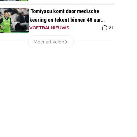
'Tomiyasu komt door medische
keuring en tekent binnen 48 uur
21
contract bij nieuwe club'
VOETBALNIEUWS
Meer artikelen