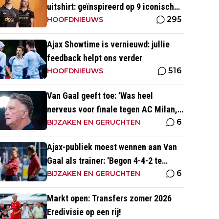
uitshirt: geïnspireerd op 9 iconische
295
momenten uit clubhistorie
HOOFDNIEUWS
Ajax Showtime is vernieuwd: jullie
feedback helpt ons verder
516
HOOFDNIEUWS
Van Gaal geeft toe: 'Was heel
nerveus voor finale tegen AC Milan,
6
wist dat ze zich zouden aanpassen'
BIJZAKEN EN GERUCHTEN
Ajax-publiek moest wennen aan Van
Gaal als trainer: 'Begon 4-4-2 te
6
spelen, vloeken in de kerk'
BIJZAKEN EN GERUCHTEN
Markt open: Transfers zomer 2026
Eredivisie op een rij!