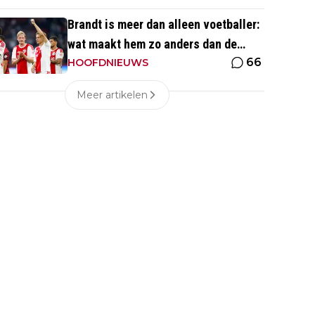
eentje'
Brandt is meer dan alleen voetballer:
wat maakt hem zo anders dan de
66
'gemiddelde' voetballer?
HOOFDNIEUWS
Meer artikelen