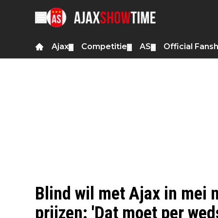
Ajax
Competitie
AS
Official Fans
▼
▼
▼
Blind wil met Ajax in me
prijzen: 'Dat moet per wed