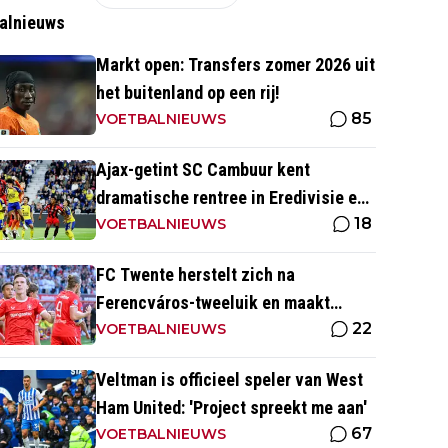
alnieuws
Markt open: Transfers zomer 2026 uit
het buitenland op een rij!
85
VOETBALNIEUWS
Ajax-getint SC Cambuur kent
dramatische rentree in Eredivisie en
18
krijgt pak slaag in eigen huis
VOETBALNIEUWS
FC Twente herstelt zich na
Ferencváros-tweeluik en maakt
22
gehakt van Slowaakse opponent
VOETBALNIEUWS
Veltman is officieel speler van West
Ham United: 'Project spreekt me aan'
67
VOETBALNIEUWS