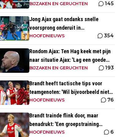
145
BIJZAKEN EN GERUCHTEN
Jong Ajax gaat ondanks snelle
voorsprong onderuit in
354
seizoensopener tegen FC Dordrecht
HOOFDNIEUWS
Rondom Ajax: Ten Hag keek met pijn
naar situatie Ajax: 'Lag een goede
193
basis om op voort te borduren'
BIJZAKEN EN GERUCHTEN
Brandt heeft tactische tips voor
teamgenoten: 'Wil bijvoorbeeld niet
76
dat Mika te veel naar binnen komt'
HOOFDNIEUWS
Brandt trainde flink door, maar
benadrukt: 'Een groepstraining
6
nabootsen is toch vrij lastig in je
HOOFDNIEUWS