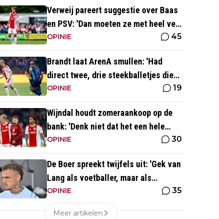
Verweij pareert suggestie over Baas
en PSV: 'Dan moeten ze met heel veel
45
geld over de brug komen'
OPINIE
Brandt laat ArenA smullen: 'Had
direct twee, drie steekballetjes die
19
gewoon perfect waren'
OPINIE
Wijndal houdt zomeraankoop op de
bank: 'Denk niet dat het een hele
30
goede verdediger is'
OPINIE
De Boer spreekt twijfels uit: 'Gek van
Lang als voetballer, maar als
35
persoonlijkheid niet'
OPINIE
Meer artikelen