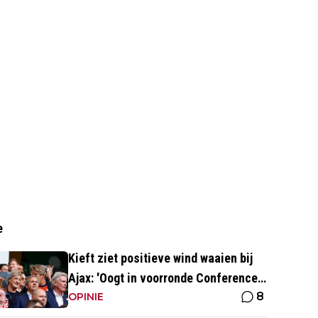
e
Kieft ziet positieve wind waaien bij
Ajax: 'Oogt in voorronde Conference
8
League fris en energiek'
OPINIE