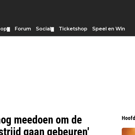
hop
Forum
Social
Ticketshop
Speel en Win
▼
▼
i nog meedoen om de
Hoofd
strijd gaan gebeuren'