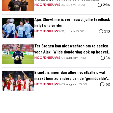
294
momenten uit clubhistorie
HOOFDNIEUWS
•
23 jul. om 10:00
Ajax Showtime is vernieuwd: jullie feedback
helpt ons verder
513
HOOFDNIEUWS
•
21 jul. om 10:00
Ter Stegen kan niet wachten om te spelen
voor Ajax: 'Wilde donderdag ook op het veld
14
staan'
HOOFDNIEUWS
•
07 aug. om 17:10
Brandt is meer dan alleen voetballer: wat
maakt hem zo anders dan de 'gemiddelde'
62
voetballer?
HOOFDNIEUWS
•
07 aug. om 15:00