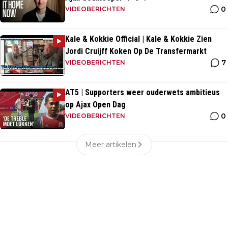
0
VIDEOBERICHTEN
Kale & Kokkie Official | Kale & Kokkie Zien
Jordi Cruijff Koken Op De Transfermarkt
7
VIDEOBERICHTEN
AT5 | Supporters weer ouderwets ambitieus
op Ajax Open Dag
0
VIDEOBERICHTEN
Meer artikelen