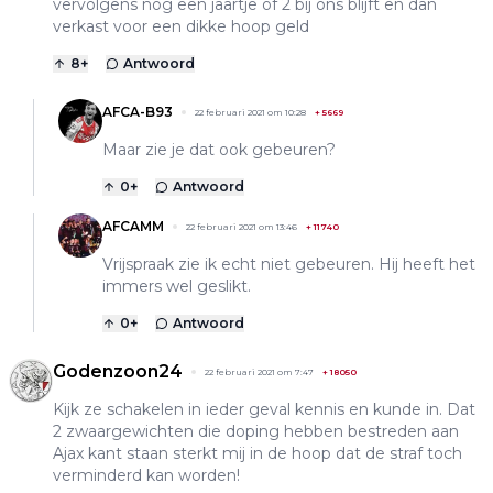
vervolgens nog een jaartje of 2 bij ons blijft en dan
verkast voor een dikke hoop geld
8
+
Antwoord
AFCA-B93
22 februari 2021 om 10:28
+
5669
Maar zie je dat ook gebeuren?
0
+
Antwoord
AFCAMM
22 februari 2021 om 13:46
+
11740
Vrijspraak zie ik echt niet gebeuren. Hij heeft het
immers wel geslikt.
0
+
Antwoord
Godenzoon24
22 februari 2021 om 7:47
+
18050
Kijk ze schakelen in ieder geval kennis en kunde in. Dat
2 zwaargewichten die doping hebben bestreden aan
Ajax kant staan sterkt mij in de hoop dat de straf toch
verminderd kan worden!