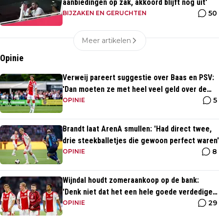
aanbiedingen op zak, akkoord blijft nog uit'
50
BIJZAKEN EN GERUCHTEN
Meer artikelen
Opinie
Verweij pareert suggestie over Baas en PSV:
'Dan moeten ze met heel veel geld over de
5
brug komen'
OPINIE
Brandt laat ArenA smullen: 'Had direct twee,
drie steekballetjes die gewoon perfect waren'
8
OPINIE
Wijndal houdt zomeraankoop op de bank:
'Denk niet dat het een hele goede verdediger
29
is'
OPINIE