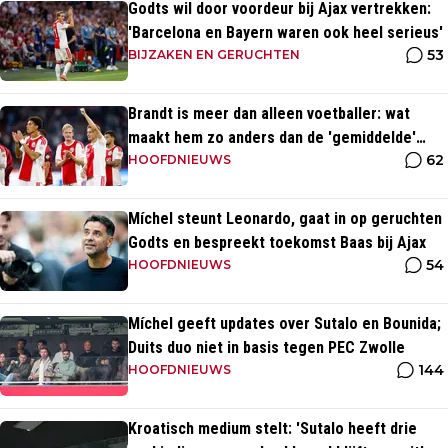
Godts wil door voordeur bij Ajax vertrekken:
'Barcelona en Bayern waren ook heel serieus'
53
BIJZAKEN EN GERUCHTEN
Brandt is meer dan alleen voetballer: wat
maakt hem zo anders dan de 'gemiddelde'
62
voetballer?
HOOFDNIEUWS
Míchel steunt Leonardo, gaat in op geruchten
Godts en bespreekt toekomst Baas bij Ajax
54
HOOFDNIEUWS
Míchel geeft updates over Sutalo en Bounida;
Duits duo niet in basis tegen PEC Zwolle
144
HOOFDNIEUWS
Kroatisch medium stelt: 'Sutalo heeft drie