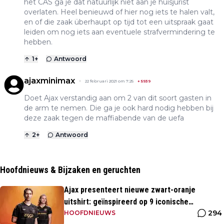
het CAS ga je dat natuurlijk niet aan je huisjurist
overlaten. Heel benieuwd of hier nog iets te halen valt,
en of die zaak überhaupt op tijd tot een uitspraak gaat
leiden om nog iets aan eventuele strafvermindering te
hebben.
1
+
Antwoord
ajaxminimax
22 februari 2021 om 7:25
+
5939
Doet Ajax verstandig aan om 2 van dit soort gasten in
de arm te nemen. Die ga je ook hard nodig hebben bij
deze zaak tegen de maffiabende van de uefa
2
+
Antwoord
Hoofdnieuws & Bijzaken en geruchten
Ajax presenteert nieuwe zwart-oranje
uitshirt: geïnspireerd op 9 iconische
294
momenten uit clubhistorie
HOOFDNIEUWS