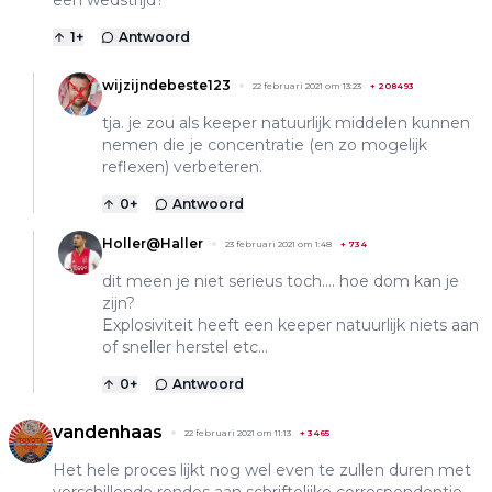
een wedstrijd?
1
+
Antwoord
wijzijndebeste123
22 februari 2021 om 13:23
+
208493
tja. je zou als keeper natuurlijk middelen kunnen
nemen die je concentratie (en zo mogelijk
reflexen) verbeteren.
0
+
Antwoord
Holler@Haller
23 februari 2021 om 1:48
+
734
dit meen je niet serieus toch.... hoe dom kan je
zijn?
Explosiviteit heeft een keeper natuurlijk niets aan
of sneller herstel etc...
0
+
Antwoord
vandenhaas
22 februari 2021 om 11:13
+
3465
Het hele proces lijkt nog wel even te zullen duren met