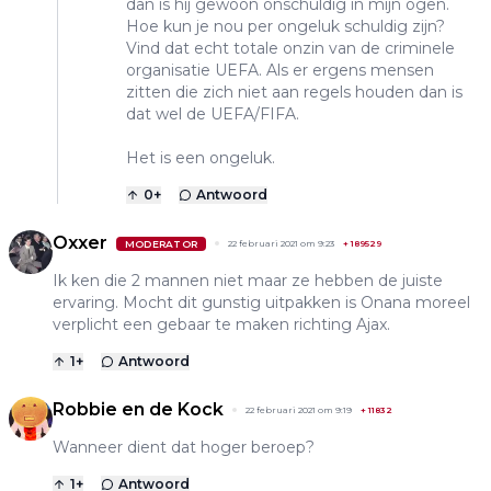
dan is hij gewoon onschuldig in mijn ogen.
Hoe kun je nou per ongeluk schuldig zijn?
Vind dat echt totale onzin van de criminele
organisatie UEFA. Als er ergens mensen
zitten die zich niet aan regels houden dan is
dat wel de UEFA/FIFA.
Het is een ongeluk.
0
+
Antwoord
Oxxer
MODERATOR
22 februari 2021 om 9:23
+
189529
Ik ken die 2 mannen niet maar ze hebben de juiste
ervaring. Mocht dit gunstig uitpakken is Onana moreel
verplicht een gebaar te maken richting Ajax.
1
+
Antwoord
Robbie en de Kock
22 februari 2021 om 9:19
+
11832
Wanneer dient dat hoger beroep?
1
+
Antwoord