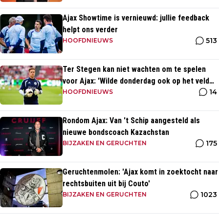
Ajax Showtime is vernieuwd: jullie feedback
helpt ons verder
513
HOOFDNIEUWS
Ter Stegen kan niet wachten om te spelen
voor Ajax: 'Wilde donderdag ook op het veld
14
staan'
HOOFDNIEUWS
Rondom Ajax: Van 't Schip aangesteld als
nieuwe bondscoach Kazachstan
175
BIJZAKEN EN GERUCHTEN
Geruchtenmolen: 'Ajax komt in zoektocht naar
rechtsbuiten uit bij Couto'
1023
BIJZAKEN EN GERUCHTEN