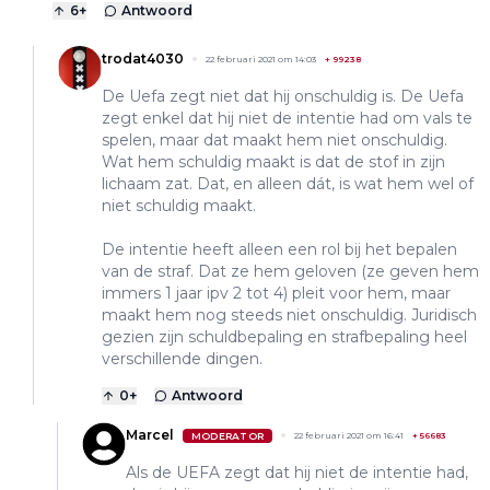
6
+
Antwoord
trodat4030
22 februari 2021 om 14:03
+
99238
De Uefa zegt niet dat hij onschuldig is. De Uefa
zegt enkel dat hij niet de intentie had om vals te
spelen, maar dat maakt hem niet onschuldig.
Wat hem schuldig maakt is dat de stof in zijn
lichaam zat. Dat, en alleen dát, is wat hem wel of
niet schuldig maakt.
De intentie heeft alleen een rol bij het bepalen
van de straf. Dat ze hem geloven (ze geven hem
immers 1 jaar ipv 2 tot 4) pleit voor hem, maar
maakt hem nog steeds niet onschuldig. Juridisch
gezien zijn schuldbepaling en strafbepaling heel
verschillende dingen.
0
+
Antwoord
Marcel
MODERATOR
22 februari 2021 om 16:41
+
56683
Als de UEFA zegt dat hij niet de intentie had,