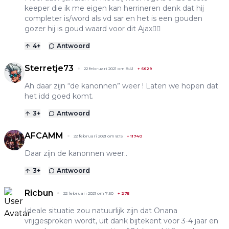
keeper die ik me eigen kan herrineren denk dat hij
completer is/word als vd sar en het is een gouden
gozer hij is goud waard voor dit Ajax👍🏼
4
+
Antwoord
Sterretje73
22 februari 2021 om 8:41
+
6629
Ah daar zijn “de kanonnen” weer ! Laten we hopen dat
het idd goed komt.
3
+
Antwoord
AFCAMM
22 februari 2021 om 8:15
+
11740
Daar zijn de kanonnen weer..
3
+
Antwoord
Ricbun
22 februari 2021 om 7:50
+
275
Ideale situatie zou natuurlijk zijn dat Onana
vrijgesproken wordt, uit dank bijtekent voor 3-4 jaar en