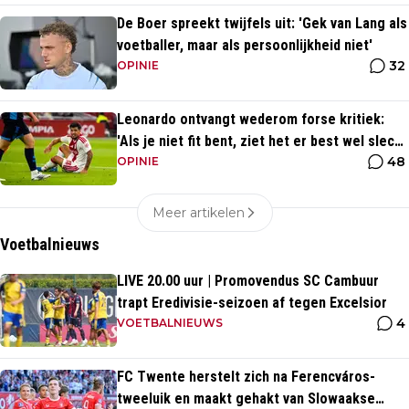
De Boer spreekt twijfels uit: 'Gek van Lang als
voetballer, maar als persoonlijkheid niet'
32
OPINIE
Leonardo ontvangt wederom forse kritiek:
'Als je niet fit bent, ziet het er best wel slecht
48
uit'
OPINIE
Meer artikelen
Voetbalnieuws
LIVE 20.00 uur | Promovendus SC Cambuur
trapt Eredivisie-seizoen af tegen Excelsior
4
VOETBALNIEUWS
FC Twente herstelt zich na Ferencváros-
tweeluik en maakt gehakt van Slowaakse