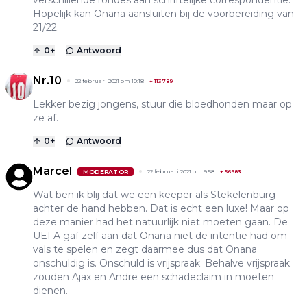
verschillende rondes aan schriftelijke correspondentie.
Hopelijk kan Onana aansluiten bij de voorbereiding van
21/22.
0
+
Antwoord
Nr.10
22 februari 2021 om 10:18
+
113789
Lekker bezig jongens, stuur die bloedhonden maar op
ze af.
0
+
Antwoord
Marcel
MODERATOR
22 februari 2021 om 9:58
+
56683
Wat ben ik blij dat we een keeper als Stekelenburg
achter de hand hebben. Dat is echt een luxe! Maar op
deze manier had het natuurlijk niet moeten gaan. De
UEFA gaf zelf aan dat Onana niet de intentie had om
vals te spelen en zegt daarmee dus dat Onana
onschuldig is. Onschuld is vrijspraak. Behalve vrijspraak
zouden Ajax en Andre een schadeclaim in moeten
dienen.