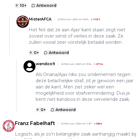
10
+
Antwoord
MisterAFCA
22 februari 2021 om 9:04
+
7037
Het feit dat ze aan Ajax’ kant staan zegt niet
zoveel over winst of verlies in deze zaak. Ze
zullen vooral zeer vorstelijk betaald worden.
0
+
Antwoord
wendoo9
22 februari 2021 om 9:34
+
8794
Als Onana/Ajax niks zou ondernemen tegen
deze belachelijke straf, zit je gewoon een jaar
aan de kant. Men ziet zeker wel een
mogelijkheid voor strafvermindering. Dus je
bent niet kansloos in deze vervelende zaak.
0
+
Antwoord
Franz Fabelhaft
22 februari 2021 om 7:37
+
5854
Logisch, als je zo’n belangrijke zaak aanhangig maakt bij