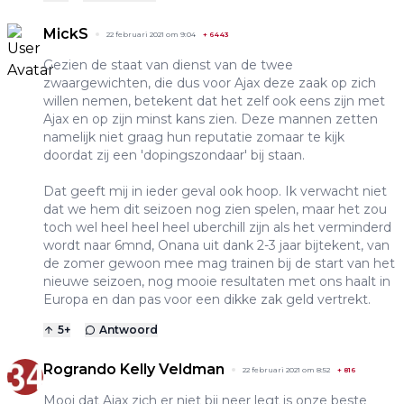
MickS
22 februari 2021 om 9:04
+
6443
Gezien de staat van dienst van de twee
zwaargewichten, die dus voor Ajax deze zaak op zich
willen nemen, betekent dat het zelf ook eens zijn met
Ajax en op zijn minst kans zien. Deze mannen zetten
namelijk niet graag hun reputatie zomaar te kijk
doordat zij een 'dopingszondaar' bij staan.
Dat geeft mij in ieder geval ook hoop. Ik verwacht niet
dat we hem dit seizoen nog zien spelen, maar het zou
toch wel heel heel heel uberchill zijn als het verminderd
wordt naar 6mnd, Onana uit dank 2-3 jaar bijtekent, van
de zomer gewoon mee mag trainen bij de start van het
nieuwe seizoen, nog mooie resultaten met ons haalt in
Europa en dan pas voor een dikke zak geld vertrekt.
5
+
Antwoord
Rogrando Kelly Veldman
22 februari 2021 om 8:52
+
816
Mooi dat Ajax zich er niet bij neer legt is onze beste