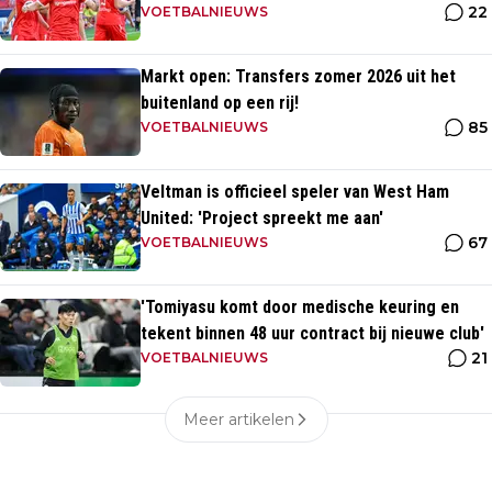
22
opponent
VOETBALNIEUWS
Markt open: Transfers zomer 2026 uit het
buitenland op een rij!
85
VOETBALNIEUWS
Veltman is officieel speler van West Ham
United: 'Project spreekt me aan'
67
VOETBALNIEUWS
'Tomiyasu komt door medische keuring en
tekent binnen 48 uur contract bij nieuwe club'
21
VOETBALNIEUWS
Meer artikelen