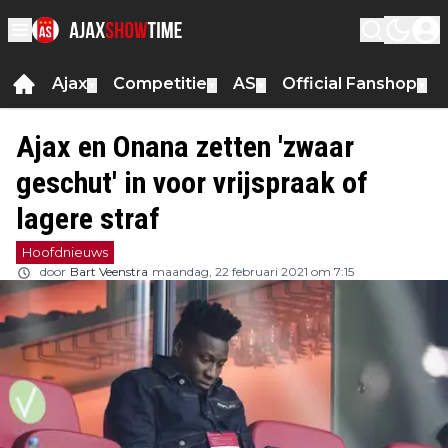
Ajax
Competitie
AS
Official Fanshop
▼
▼
▼
▼
Ajax en Onana zetten 'zwaar
geschut' in voor vrijspraak of
lagere straf
Hoofdnieuws
door
Bart Veenstra
maandag, 22 februari 2021 om 7:15