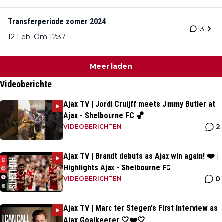
Transferperiode zomer 2024
13
12 Feb. Om 12:37
Meer laden
Videoberichte
Ajax TV | Jordi Cruijff meets Jimmy Butler at
Ajax - Shelbourne FC 🏀
2
VIDEOBERICHTEN
Ajax TV | Brandt debuts as Ajax win again! ❤️ |
Highlights Ajax - Shelbourne FC
0
VIDEOBERICHTEN
Ajax TV | Marc ter Stegen's First Interview as
Ajax Goalkeeper 🤍❤️🤍