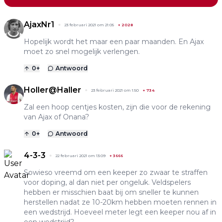
AjaxNr1
23 februari 2021 om 21:05
+
2028
Hopelijk wordt het maar een paar maanden. En Ajax
moet zo snel mogelijk verlengen.
0
+
Antwoord
Holler@Haller
23 februari 2021 om 1:50
+
734
Zal een hoop centjes kosten, zijn die voor de rekening
van Ajax of Onana?
0
+
Antwoord
4-3-3
22 februari 2021 om 13:09
+
3666
Sowieso vreemd om een keeper zo zwaar te straffen
voor doping, al dan niet per ongeluk. Veldspelers
hebben er misschien baat bij om sneller te kunnen
herstellen nadat ze 10-20km hebben moeten rennen in
een wedstrijd. Hoeveel meter legt een keeper nou af in