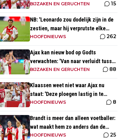
15
laatste weken een prima indruk'
BIJZAKEN EN GERUCHTEN
NB: 'Leonardo zou dodelijk zijn in de
zestien, maar hij verprutste elke
262
kans'
HOOFDNIEUWS
Ajax kan nieuw bod op Godts
verwachten: 'Van naar verluidt tussen
88
de 50 en 55 miljoen euro'
BIJZAKEN EN GERUCHTEN
Klaassen weet niet waar Ajax nu
staat: 'Deze ploegen lastig in te
8
schatten ten opzichte van Eredivisie'
HOOFDNIEUWS
Brandt is meer dan alleen voetballer:
wat maakt hem zo anders dan de
25
'gemiddelde' voetballer?
HOOFDNIEUWS