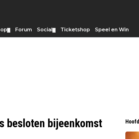
hop
Forum
Social
Ticketshop
Speel en Win
▼
▼
s besloten bijeenkomst
Hoofd