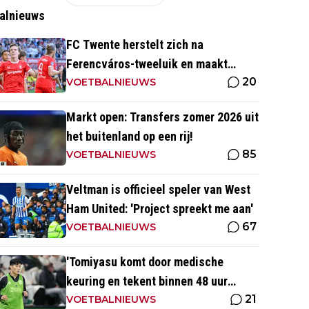
alnieuws
FC Twente herstelt zich na
Ferencváros-tweeluik en maakt
20
gehakt van Slowaakse opponent
VOETBALNIEUWS
Markt open: Transfers zomer 2026 uit
het buitenland op een rij!
85
VOETBALNIEUWS
Veltman is officieel speler van West
Ham United: 'Project spreekt me aan'
67
VOETBALNIEUWS
'Tomiyasu komt door medische
keuring en tekent binnen 48 uur
21
contract bij nieuwe club'
VOETBALNIEUWS