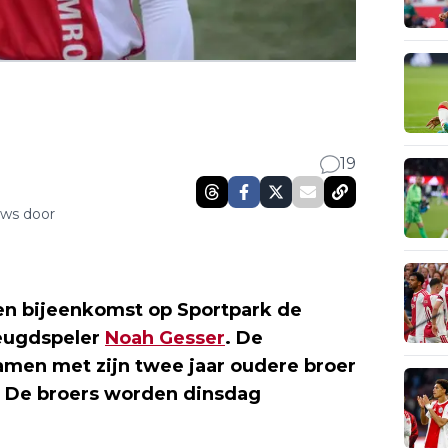
19
uws door
en bijeenkomst op Sportpark de
jeugdspeler
Noah Gesser
. De
samen met zijn twee jaar oudere broer
k. De broers worden dinsdag