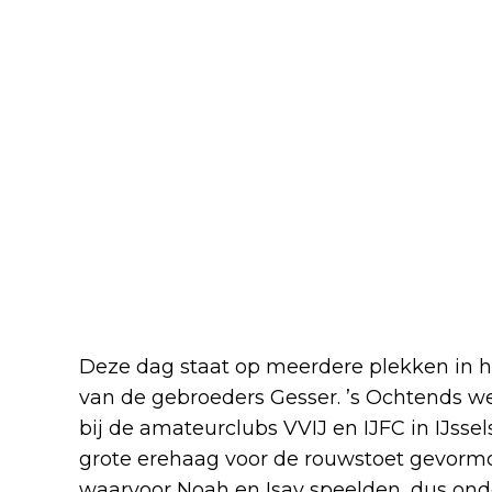
Deze dag staat op meerdere plekken in h
van de gebroeders Gesser. ’s Ochtends 
bij de amateurclubs VVIJ en IJFC in IJsse
grote erehaag voor de rouwstoet gevormd
waarvoor Noah en Isay speelden, dus ond