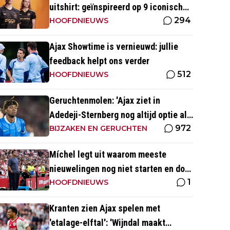
uitshirt: geïnspireerd op 9 iconische
294
momenten uit clubhistorie
HOOFDNIEUWS
Ajax Showtime is vernieuwd: jullie
feedback helpt ons verder
512
HOOFDNIEUWS
Geruchtenmolen: 'Ajax ziet in
Adedeji-Sternberg nog altijd optie als
972
Godts vertrekt'
BIJZAKEN EN GERUCHTEN
Míchel legt uit waarom meeste
nieuwelingen nog niet starten en doet
1
beroep op Godts
HOOFDNIEUWS
Kranten zien Ajax spelen met
'etalage-elftal': 'Wijndal maakt