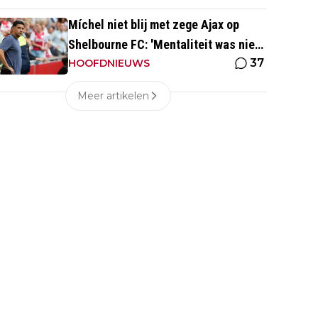
Míchel niet blij met zege Ajax op
Shelbourne FC: 'Mentaliteit was niet
37
goed genoeg in de slotfase'
HOOFDNIEUWS
Meer artikelen