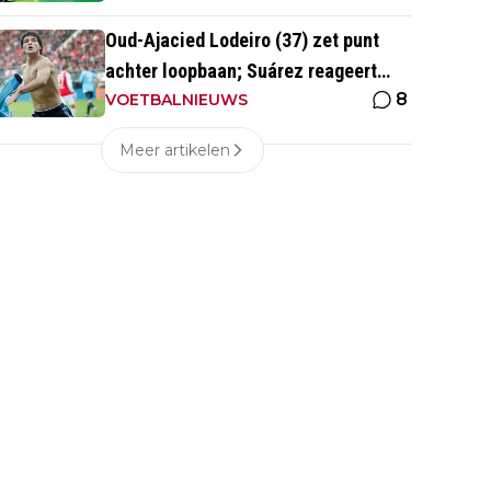
Oud-Ajacied Lodeiro (37) zet punt
achter loopbaan; Suárez reageert
8
emotioneel
VOETBALNIEUWS
Meer artikelen