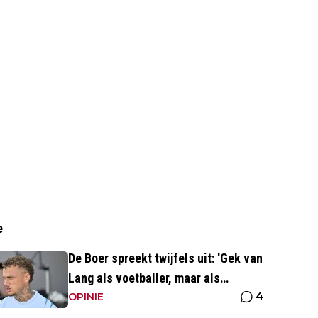
e
De Boer spreekt twijfels uit: 'Gek van
Lang als voetballer, maar als
4
persoonlijkheid niet'
OPINIE