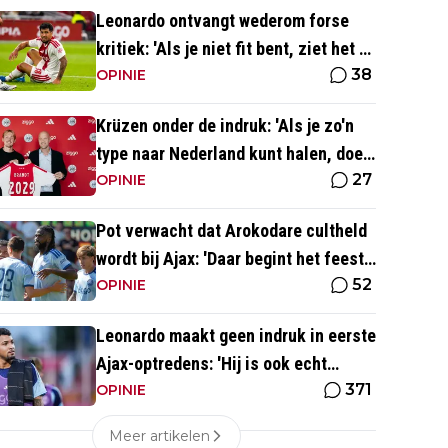
Leonardo ontvangt wederom forse
kritiek: 'Als je niet fit bent, ziet het er
38
best wel slecht uit'
OPINIE
Krüzen onder de indruk: 'Als je zo'n
type naar Nederland kunt halen, doe
27
je iets goed'
OPINIE
Pot verwacht dat Arokodare cultheld
wordt bij Ajax: 'Daar begint het feest
52
eigenlijk al'
OPINIE
Leonardo maakt geen indruk in eerste
Ajax-optredens: 'Hij is ook echt
371
langzaam'
OPINIE
Meer artikelen