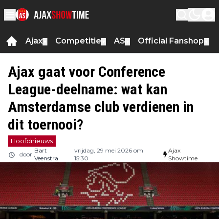
Ajax
Competitie
AS
Official Fanshop
▼
▼
▼
▼
Ajax gaat voor Conference
League-deelname: wat kan
Amsterdamse club verdienen in
dit toernooi?
Hoofdnieuws
Bart
vrijdag, 29 mei 2026 om
Ajax
door
Veenstra
15:30
Showtime