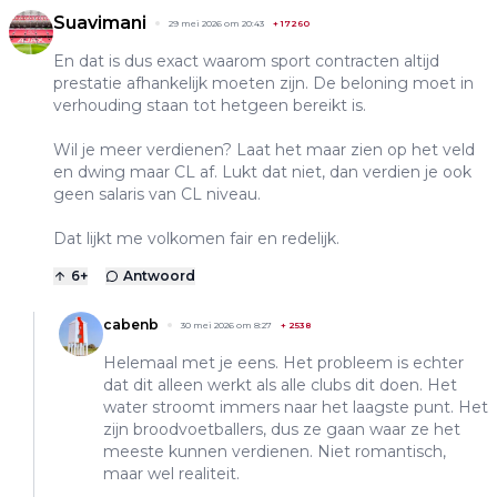
Suavimani
29 mei 2026 om 20:43
+
17260
En dat is dus exact waarom sport contracten altijd
prestatie afhankelijk moeten zijn. De beloning moet in
verhouding staan tot hetgeen bereikt is.
Wil je meer verdienen? Laat het maar zien op het veld
en dwing maar CL af. Lukt dat niet, dan verdien je ook
geen salaris van CL niveau.
Dat lijkt me volkomen fair en redelijk.
6
+
Antwoord
cabenb
30 mei 2026 om 8:27
+
2538
Helemaal met je eens. Het probleem is echter
dat dit alleen werkt als alle clubs dit doen. Het
water stroomt immers naar het laagste punt. Het
zijn broodvoetballers, dus ze gaan waar ze het
meeste kunnen verdienen. Niet romantisch,
maar wel realiteit.