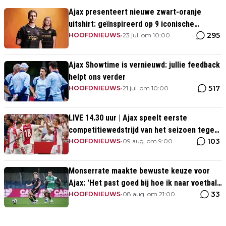
Ajax presenteert nieuwe zwart-oranje
uitshirt: geïnspireerd op 9 iconische
295
momenten uit clubhistorie
HOOFDNIEUWS
•
23 jul. om 10:00
Ajax Showtime is vernieuwd: jullie feedback
helpt ons verder
517
HOOFDNIEUWS
•
21 jul. om 10:00
LIVE 14.30 uur | Ajax speelt eerste
competitiewedstrijd van het seizoen tegen
103
PEC Zwolle
HOOFDNIEUWS
•
09 aug. om 9:00
Monserrate maakte bewuste keuze voor
Ajax: 'Het past goed bij hoe ik naar voetbal
33
kijk’
HOOFDNIEUWS
•
08 aug. om 21:00