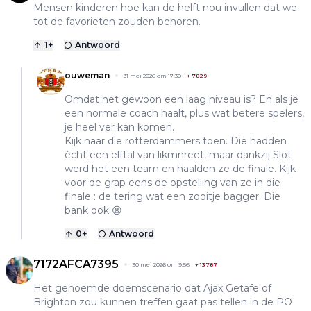
Mensen kinderen hoe kan de helft nou invullen dat we
tot de favorieten zouden behoren.
1
+
Antwoord
ouweman
31 mei 2026 om 17:30
+
7829
Omdat het gewoon een laag niveau is? En als je
een normale coach haalt, plus wat betere spelers,
je heel ver kan komen.
Kijk naar die rotterdammers toen. Die hadden
écht een elftal van likmnreet, maar dankzij Slot
werd het een team en haalden ze de finale. Kijk
voor de grap eens de opstelling van ze in die
finale : de tering wat een zooitje bagger. Die
bank ook 😫
0
+
Antwoord
7172AFCA7395
30 mei 2026 om 9:56
+
13787
Het genoemde doemscenario dat Ajax Getafe of
Brighton zou kunnen treffen gaat pas tellen in de PO