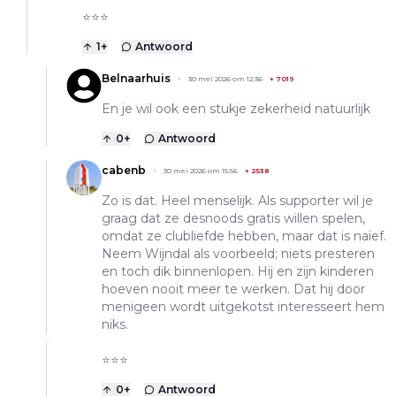
⭐️⭐️⭐️
1
+
Antwoord
Belnaarhuis
30 mei 2026 om 12:36
+
7019
En je wil ook een stukje zekerheid natuurlijk
0
+
Antwoord
cabenb
30 mei 2026 om 15:56
+
2538
Zo is dat. Heel menselijk. Als supporter wil je
graag dat ze desnoods gratis willen spelen,
omdat ze clubliefde hebben, maar dat is naïef.
Neem Wijndal als voorbeeld; niets presteren
en toch dik binnenlopen. Hij en zijn kinderen
hoeven nooit meer te werken. Dat hij door
menigeen wordt uitgekotst interesseert hem
niks.
⭐️⭐️⭐️
0
+
Antwoord