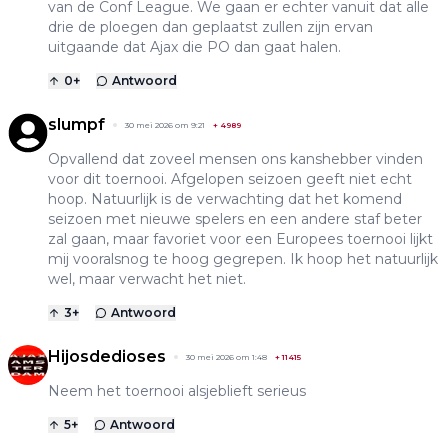
van de Conf League. We gaan er echter vanuit dat alle
drie de ploegen dan geplaatst zullen zijn ervan
uitgaande dat Ajax die PO dan gaat halen.
0
+
Antwoord
slumpf
30 mei 2026 om 9:21
+
4989
Opvallend dat zoveel mensen ons kanshebber vinden
voor dit toernooi. Afgelopen seizoen geeft niet echt
hoop. Natuurlijk is de verwachting dat het komend
seizoen met nieuwe spelers en een andere staf beter
zal gaan, maar favoriet voor een Europees toernooi lijkt
mij vooralsnog te hoog gegrepen. Ik hoop het natuurlijk
wel, maar verwacht het niet.
3
+
Antwoord
Hijosdedioses
30 mei 2026 om 1:48
+
11415
Neem het toernooi alsjeblieft serieus
5
+
Antwoord