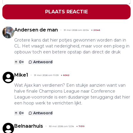
PLAATS REACTIE
Andersen de man
31 mei 2026 om 22:04
+
2046
Grotere kans dat hier potjes gewonnen worden dan in
CL. Het vraagt wat nederigheid, maar voor een ploeg in
opbouw toch een betere opstap dan direct de druk
0
+
Antwoord
Mike1
31 mei 2026 om 11:09
+
6062
Wat Ajax kan verdienen? Een stukje aanzien want van
halve finale Champions League naar Conference
League-voorronde is een dusdanige teruggang dat hier
een hoop werk te verrichten lijkt.
0
+
Antwoord
Belnaarhuis
30 mei 2026 om 12:34
+
7019