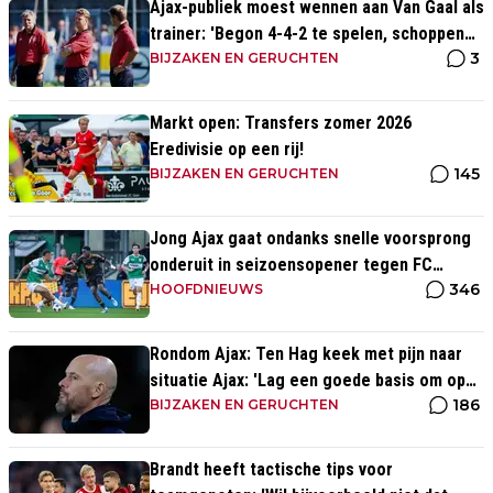
Ajax-publiek moest wennen aan Van Gaal als
trainer: 'Begon 4-4-2 te spelen, schoppen
3
tegen de kerk'
BIJZAKEN EN GERUCHTEN
Markt open: Transfers zomer 2026
Eredivisie op een rij!
145
BIJZAKEN EN GERUCHTEN
Jong Ajax gaat ondanks snelle voorsprong
onderuit in seizoensopener tegen FC
346
Dordrecht
HOOFDNIEUWS
Rondom Ajax: Ten Hag keek met pijn naar
situatie Ajax: 'Lag een goede basis om op
186
voort te borduren'
BIJZAKEN EN GERUCHTEN
Brandt heeft tactische tips voor