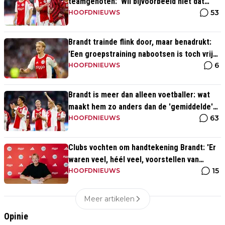
teamgenoten: 'Wil bijvoorbeeld niet dat
53
Mika te veel naar binnen komt'
HOOFDNIEUWS
Brandt trainde flink door, maar benadrukt:
'Een groepstraining nabootsen is toch vrij
6
lastig in je eentje'
HOOFDNIEUWS
Brandt is meer dan alleen voetballer: wat
maakt hem zo anders dan de 'gemiddelde'
63
voetballer?
HOOFDNIEUWS
Clubs vochten om handtekening Brandt: 'Er
waren veel, héél veel, voorstellen van
15
overal ter wereld'
HOOFDNIEUWS
Meer artikelen
Opinie