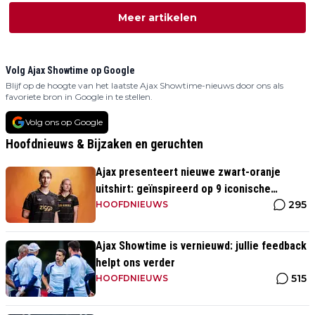
Meer artikelen
Volg Ajax Showtime op Google
Blijf op de hoogte van het laatste Ajax Showtime-nieuws door ons als
favoriete bron in Google in te stellen.
Volg ons op Google
Hoofdnieuws & Bijzaken en geruchten
Ajax presenteert nieuwe zwart-oranje
uitshirt: geïnspireerd op 9 iconische
295
momenten uit clubhistorie
HOOFDNIEUWS
Ajax Showtime is vernieuwd: jullie feedback
helpt ons verder
515
HOOFDNIEUWS