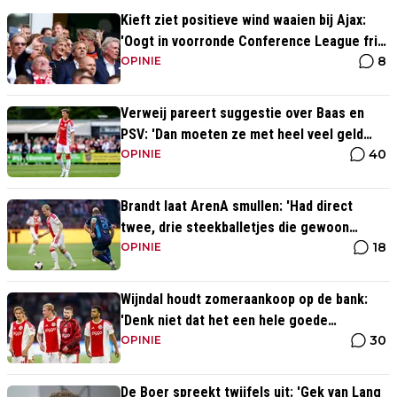
Kieft ziet positieve wind waaien bij Ajax:
'Oogt in voorronde Conference League fris
8
en energiek'
OPINIE
Verweij pareert suggestie over Baas en
PSV: 'Dan moeten ze met heel veel geld
40
over de brug komen'
OPINIE
Brandt laat ArenA smullen: 'Had direct
twee, drie steekballetjes die gewoon
18
perfect waren'
OPINIE
Wijndal houdt zomeraankoop op de bank:
'Denk niet dat het een hele goede
30
verdediger is'
OPINIE
De Boer spreekt twijfels uit: 'Gek van Lang