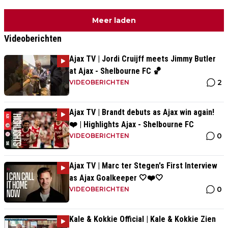
Meer laden
Videoberichten
Ajax TV | Jordi Cruijff meets Jimmy Butler
at Ajax - Shelbourne FC 🏀
2
VIDEOBERICHTEN
Ajax TV | Brandt debuts as Ajax win again!
❤️ | Highlights Ajax - Shelbourne FC
0
VIDEOBERICHTEN
Ajax TV | Marc ter Stegen's First Interview
as Ajax Goalkeeper 🤍❤️🤍
0
VIDEOBERICHTEN
Kale & Kokkie Official | Kale & Kokkie Zien