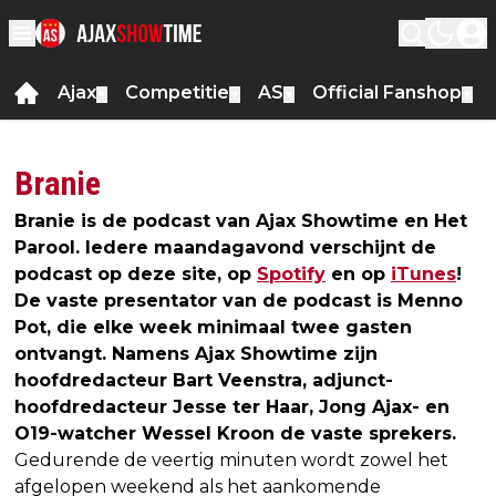
Ajax
Competitie
AS
Official Fanshop
▼
▼
▼
▼
Branie
Branie is de podcast van Ajax Showtime en Het
Parool. Iedere maandagavond verschijnt de
podcast op deze site, op
Spotify
en op
iTunes
!
De vaste presentator van de podcast is Menno
Pot, die elke week minimaal twee gasten
ontvangt. Namens Ajax Showtime zijn
hoofdredacteur Bart Veenstra, adjunct-
hoofdredacteur Jesse ter Haar, Jong Ajax- en
O19-watcher Wessel Kroon de vaste sprekers.
Gedurende de veertig minuten wordt zowel het
afgelopen weekend als het aankomende