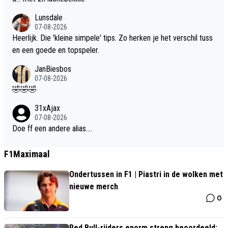
Lunsdale
07-08-2026
Heerlijk. Die 'kleine simpele' tips. Zo herken je het verschil tuss
en een goede en topspeler.
JanBiesbos
07-08-2026
🤣🤣🤣
31xAjax
07-08-2026
Doe ff een andere alias....
F1Maximaal
Ondertussen in F1 | Piastri in de wolken met
nieuwe merch
0
Red Bull-rijders enorm streng beoordeeld: