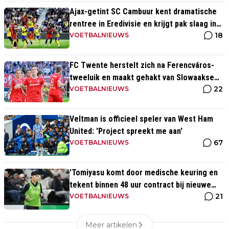
Ajax-getint SC Cambuur kent dramatische
rentree in Eredivisie en krijgt pak slaag in
18
eigen huis
VOETBALNIEUWS
FC Twente herstelt zich na Ferencváros-
tweeluik en maakt gehakt van Slowaakse
22
opponent
VOETBALNIEUWS
Veltman is officieel speler van West Ham
United: 'Project spreekt me aan'
67
VOETBALNIEUWS
'Tomiyasu komt door medische keuring en
tekent binnen 48 uur contract bij nieuwe
21
club'
VOETBALNIEUWS
Meer artikelen