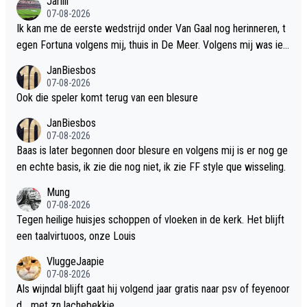
Jariiii
07-08-2026
Ik kan me de eerste wedstrijd onder Van Gaal nog herinneren, t
egen Fortuna volgens mij, thuis in De Meer. Volgens mij was ied
ereen onder de indruk van het spel van Ajax en gingen we opget
JanBiesbos
ogen naar huis.
07-08-2026
Ook die speler komt terug van een blesure
JanBiesbos
07-08-2026
Baas is later begonnen door blesure en volgens mij is er nog ge
en echte basis, ik zie die nog niet, ik zie FF style que wisseling.
Mung
07-08-2026
Tegen heilige huisjes schoppen of vloeken in de kerk. Het blijft
een taalvirtuoos, onze Louis
VluggeJaapie
07-08-2026
Als wijndal blijft gaat hij volgend jaar gratis naar psv of feyenoor
d... met zn lachebekkie