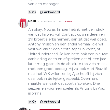
van een manager.
0
+
Antwoord
Nr.10
16 mei 2022 om 17:20
+
113789
Ah okay. Nou ja, Timber heb ik niet de indruk
van dat hij weg wil. Contract opwaarderen en
z’n broertje erbij nemen, dan zit dat wel goed.
Antony misschien een ander verhaal, die wil
vast wel als er een echte topclub komt, of
United inderdaad. Je kan hem ook een nieuwe
aanbieding doen en afspreken dat hij een jaar
later mag gaan als de absolute top zich meldt
met een groot bedrag. Hij zal ook met Brazilië
naar het WK willen, en bij Ajax heeft hij zich
daar ook in de kijker gespeeld. Overmars
maakte wel vaak dat soort afspraken. Drie
seizoenen voor een speler als Antony bij Ajax
is prima.
0
+
Antwoord