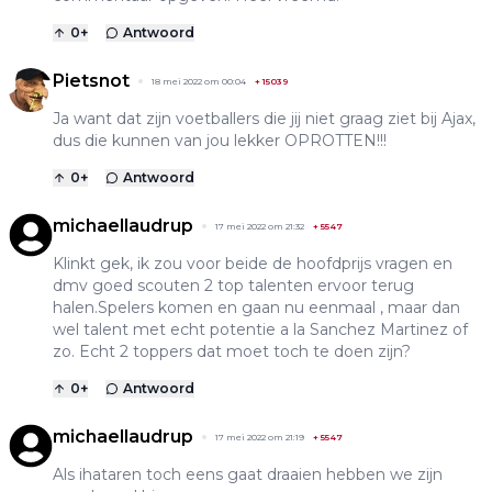
0
+
Antwoord
Pietsnot
18 mei 2022 om 00:04
+
15039
Ja want dat zijn voetballers die jij niet graag ziet bij Ajax,
dus die kunnen van jou lekker OPROTTEN!!!
0
+
Antwoord
michaellaudrup
17 mei 2022 om 21:32
+
5547
Klinkt gek, ik zou voor beide de hoofdprijs vragen en
dmv goed scouten 2 top talenten ervoor terug
halen.Spelers komen en gaan nu eenmaal , maar dan
wel talent met echt potentie a la Sanchez Martinez of
zo. Echt 2 toppers dat moet toch te doen zijn?
0
+
Antwoord
michaellaudrup
17 mei 2022 om 21:19
+
5547
Als ihataren toch eens gaat draaien hebben we zijn