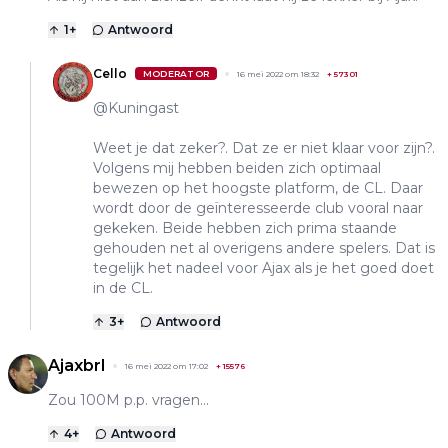
1
+
Antwoord
Cello
MODERATOR
16 mei 2022 om 18:32
+
57301
@Kuningast
Weet je dat zeker?. Dat ze er niet klaar voor zijn?.
Volgens mij hebben beiden zich optimaal
bewezen op het hoogste platform, de CL. Daar
wordt door de geïnteresseerde club vooral naar
gekeken. Beide hebben zich prima staande
gehouden net al overigens andere spelers. Dat is
tegelijk het nadeel voor Ajax als je het goed doet
in de CL.
3
+
Antwoord
Ajaxbrl
16 mei 2022 om 17:02
+
15576
Zou 100M p.p. vragen...
4
+
Antwoord