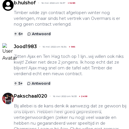
b.hulshof
16 mei 2022 om 16:37
+
5283
Timber wilde zijn contract afgelopen winter nog
verlengen, maar sinds het vertrek van Overmars is er
nog geen contract verlengd.
6
+
Antwoord
Jood1983
16 mei 2022 om 16:34
+
986
Zitten Ajax en Ten Hag toch op 1 lijn…wij willen ook niks
kwijt! Zeker niet deze 2 jongens. Ik hoop echt dat ze
blijven! Ajax mag snel om de tafel wbt Timber die
verdiend echt een nieuw contract.
5
+
Antwoord
Pakschaal020
16 mei 2022 om 16:33
+
2498
Bij allebei is de kans denk ik aanwezig dat ze gewoon bij
ons blijven. Hebben heel goed gepresteerd,
vertegenwoordigen (zeker nu nog) veel waarde en
hebben nu gegarandeerd weer speeltijd in de
Champions League bij Ajax. Clubs willen niet zomaar