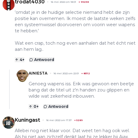
trodat4030
16 mei 2022 om 18:01
+
99238
‘omdat je in de huidige selectie niemand hebt die zijn
positie kan overnemen. Ik moest de laatste weken zelfs
een systeemwissel doorvoeren om voorin weer wapens
te hebben.'
Wat een crap, toch nog even aanhalen dat het écht niet
aan hem lag..
4
+
Antwoord
AINIESTA
16 mei 2022 om 22:01
+
85112
Genoeg wapens iss. Erik was gewoon een beetje
bang dat de titel uit z'n handen zou glippen en
wilde wat zekerheid inbouwen.
0
+
Antwoord
Kuningast
16 mei 2022 om 17:37
+
5289
Allebei nog niet klaar voor. Dat weet ten hag ook wel.
Als hij niet aan zichzelf denkt laat hij ze lekker bij Ajax.