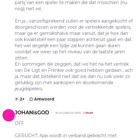
partij van een speler te maken die dat misschien (nu
nog) niet wil.
En ja....vanzelfsprekend zullen er spelers aangekocht of
doorgeschoven worden voor de vertrekkende spelers,
maar ga er gemakshalve maar vanuit, dat je hoe dan
ook kwalitatief een paar stappen achteruit gaat en dat
het wel degelijk een tijdje zal kunnen gaan duren
voordat we weer op het niveau van de laatste jaren
zitten.
En sommigen die zeggen, dat we het na het vertrek
van De Ligt en Frenkie ook goed hebben gedaan....ach
ja, maar dat betekent niet dat we dan nu ook weer zo
gelukkig zijn met aankopen en doorkomende
jeugdspelers.
2
+
Antwoord
JOHANisGOD
16 mei 2022 om 18:10
+
18498
OFF
GERUCHT: Ajax wordt in verband gebracht met