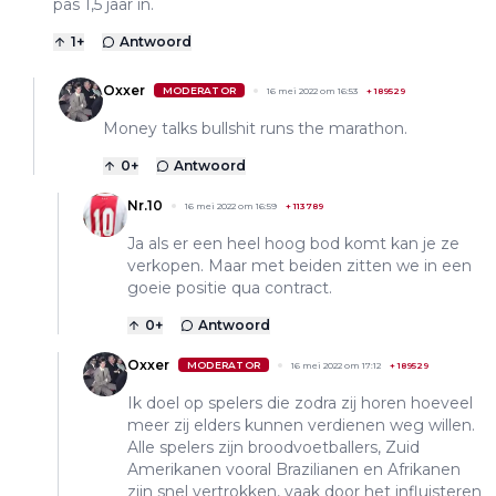
pas 1,5 jaar in.
1
+
Antwoord
Oxxer
MODERATOR
16 mei 2022 om 16:53
+
189529
Money talks bullshit runs the marathon.
0
+
Antwoord
Nr.10
16 mei 2022 om 16:59
+
113789
Ja als er een heel hoog bod komt kan je ze
verkopen. Maar met beiden zitten we in een
goeie positie qua contract.
0
+
Antwoord
Oxxer
MODERATOR
16 mei 2022 om 17:12
+
189529
Ik doel op spelers die zodra zij horen hoeveel
meer zij elders kunnen verdienen weg willen.
Alle spelers zijn broodvoetballers, Zuid
Amerikanen vooral Brazilianen en Afrikanen
zijn snel vertrokken, vaak door het influisteren