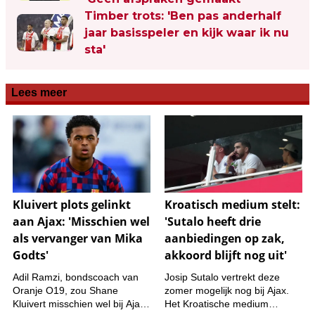
Timber trots: 'Ben pas anderhalf
jaar basisspeler en kijk waar ik nu
sta'