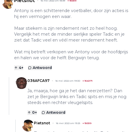
Pietsnot
16 mei 2022 om 18:39
+
15039
Antony is een schitterende voetballer, door zijn acties is
hij een vermogen een waar.
Maar stiekem is zijn rendement niet zo heel hoog.
Vergelijk het met de minder sierlijke speler Tadic en je
ziet dat Tadic veel en véél meer rendement heeft.
Wat mij betreft verkopen we Antony voor de hoofdprijs
en halen we voor de helft Bergwijn terug.
4
+
Antwoord
036AFCA97
16 mei 2022 om 19:00
+
154371
Ja, maarja, hoe ga je het dan neerzetten? Dan
zet je Bergwijn links en Tadic spits en mis je nog
steeds een rechter vleugelspits.
0
+
Antwoord
Pietsnot
16 mei 2022 om 19:25
+
15039