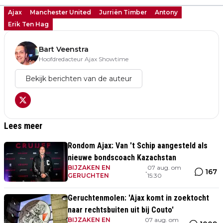
Ajax
Manchester United
Jurriën Timber
Antony
Erik Ten Hag
Bart Veenstra
Hoofdredacteur Ajax Showtime
Bekijk berichten van de auteur
Lees meer
Rondom Ajax: Van 't Schip aangesteld als
nieuwe bondscoach Kazachstan
BIJZAKEN EN
07 aug. om
167
•
GERUCHTEN
15:30
Geruchtenmolen: 'Ajax komt in zoektocht
naar rechtsbuiten uit bij Couto'
BIJZAKEN EN
07 aug. om