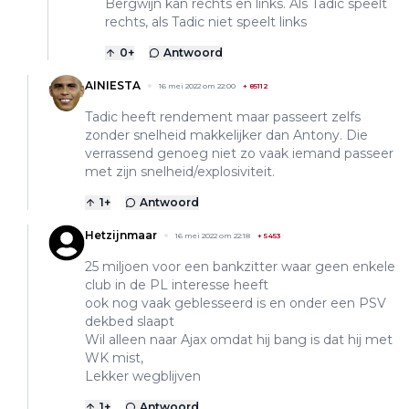
Bergwijn kan rechts en links. Als Tadic speelt
rechts, als Tadic niet speelt links
0
+
Antwoord
AINIESTA
16 mei 2022 om 22:00
+
85112
Tadic heeft rendement maar passeert zelfs
zonder snelheid makkelijker dan Antony. Die
verrassend genoeg niet zo vaak iemand passeer
met zijn snelheid/explosiviteit.
1
+
Antwoord
Hetzijnmaar
16 mei 2022 om 22:18
+
5453
25 miljoen voor een bankzitter waar geen enkele
club in de PL interesse heeft
ook nog vaak geblesseerd is en onder een PSV
dekbed slaapt
Wil alleen naar Ajax omdat hij bang is dat hij met
WK mist,
Lekker wegblijven
1
+
Antwoord