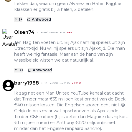
Lekker dan, waarom geen Alvarez en Haller. Krijgt ie
Klaassen er gratis bij. 3 halen, 2 betalen.
1
+
Antwoord
Olsen74
16 mei 2022 om 20:23
+
56
Ten Hag ten voeten uit. Bij Ajax nam hij spelers uit zijn
Utrecht-tijd. Nu wil hij spelers uit zijn Ajax-tijd. Die man
heeft weinig fantasie. Maar aan de hand van zijn
wisselbeleid wisten we dat natuurlijk al.
3
+
Antwoord
barry1988
16 mei 2022 om 20:20
+
27193
Ik zag net een Man United YouTube kanaal dat dacht
dat Timber maar €35 miljoen kost omdat van de Beek
€40 miljoen kosten. Die Engelsen sporen echt niet 😂.
Gelijk de prijs maar wat opschroeven als Ajax zijnde.
Timber €86 miljoen(hij is beter dan Maguire dus hij kost
€1 miljoen meer) en Anthony €120 miljoen(is niet
minder dan het Engelse renpaard Sancho).