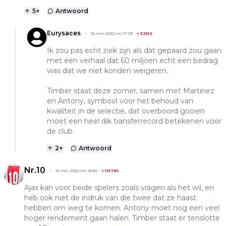
5
+
Antwoord
Eurysaces
16 mei 2022 om 17:03
+
32512
Ik zou pas echt ziek zijn als dat gepaard zou gaan
met een verhaal dat 60 miljoen echt een bedrag
was dat we niet konden weigeren.
Timber staat deze zomer, samen met Martinez
en Antony, symbool voor het behoud van
kwaliteit in de selectie, dat overboord gooien
moet een heel dik transferrecord betekenen voor
de club.
2
+
Antwoord
Nr.10
16 mei 2022 om 16:50
+
113789
Ajax kan voor beide spelers zoals vragen als het wil, en
heb ook niet de indruk van die twee dat ze haast
hebben om weg te komen. Antony moet nog een veel
hoger rendement gaan halen. Timber staat er tenslotte