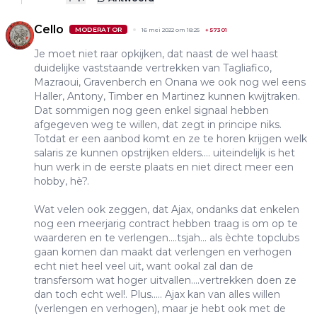
Cello
MODERATOR
16 mei 2022 om 18:25
+
57301
Je moet niet raar opkijken, dat naast de wel haast
duidelijke vaststaande vertrekken van Tagliafico,
Mazraoui, Gravenberch en Onana we ook nog wel eens
Haller, Antony, Timber en Martinez kunnen kwijtraken.
Dat sommigen nog geen enkel signaal hebben
afgegeven weg te willen, dat zegt in principe niks.
Totdat er een aanbod komt en ze te horen krijgen welk
salaris ze kunnen opstrijken elders.... uiteindelijk is het
hun werk in de eerste plaats en niet direct meer een
hobby, hè?.
Wat velen ook zeggen, dat Ajax, ondanks dat enkelen
nog een meerjarig contract hebben traag is om op te
waarderen en te verlengen....tsjah... als èchte topclubs
gaan komen dan maakt dat verlengen en verhogen
echt niet heel veel uit, want ookal zal dan de
transfersom wat hoger uitvallen....vertrekken doen ze
dan toch echt wel!. Plus..... Ajax kan van alles willen
(verlengen en verhogen), maar je hebt ook met de