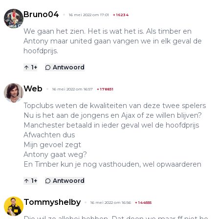
Bruno04
16 mei 2022 om 17:01
+
16234
We gaan het zien. Het is wat het is. Als timber en
Antony maar united gaan vangen we in elk geval de
hoofdprijs.
1
+
Antwoord
Web
16 mei 2022 om 16:57
+
178831
Topclubs weten de kwaliteiten van deze twee spelers
Nu is het aan de jongens en Ajax of ze willen blijven?
Manchester betaald in ieder geval wel de hoofdprijs
Afwachten dus
Mijn gevoel zegt
Antony gaat weg?
En Timber kun je nog vasthouden, wel opwaarderen
1
+
Antwoord
Tommyshelby
16 mei 2022 om 16:56
+
144555
Die wil ze allebei hebben. Dat doen we maar ff niet he