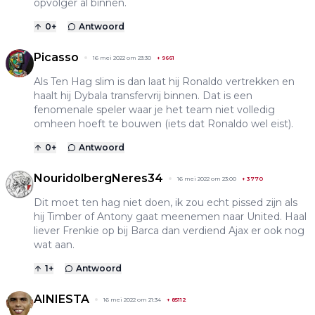
opvolger al binnen.
0
+
Antwoord
Picasso
16 mei 2022 om 23:30
+
9661
Als Ten Hag slim is dan laat hij Ronaldo vertrekken en
haalt hij Dybala transfervrij binnen. Dat is een
fenomenale speler waar je het team niet volledig
omheen hoeft te bouwen (iets dat Ronaldo wel eist).
0
+
Antwoord
NouridolbergNeres34
16 mei 2022 om 23:00
+
3770
Dit moet ten hag niet doen, ik zou echt pissed zijn als
hij Timber of Antony gaat meenemen naar United. Haal
liever Frenkie op bij Barca dan verdiend Ajax er ook nog
wat aan.
1
+
Antwoord
AINIESTA
16 mei 2022 om 21:34
+
85112