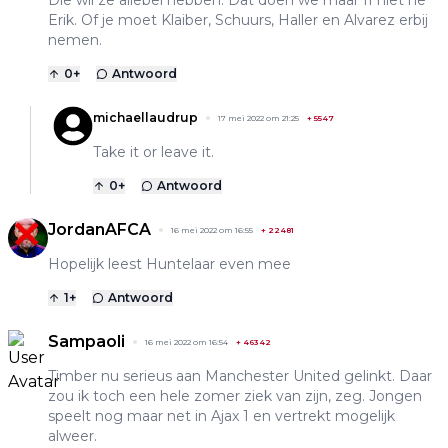
Erik. Of je moet Klaiber, Schuurs, Haller en Alvarez erbij
nemen.
0
+
Antwoord
michaellaudrup
17 mei 2022 om 21:25
+
5547
Take it or leave it.
0
+
Antwoord
JordanAFCA
16 mei 2022 om 16:55
+
22481
Hopelijk leest Huntelaar even mee
1
+
Antwoord
Sampaoli
16 mei 2022 om 16:54
+
46342
Timber nu serieus aan Manchester United gelinkt. Daar
zou ik toch een hele zomer ziek van zijn, zeg. Jongen
speelt nog maar net in Ajax 1 en vertrekt mogelijk
alweer.