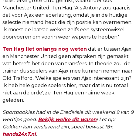
haast elke grote club gelinkt, waaronder ook
Manchester United. Ten Hag: 'Als Antony zou gaan, is
dat voor Ajax een aderlating, omdat je in de huidige
selectie niemand hebt die zijn positie kan overnemen.
Ik moest de laatste weken zelfs een systeemwissel
doorvoeren om voorin weer wapens te hebben.'
Ten Hag liet onlangs nog weten
dat er tussen Ajax
en Manchester United geen afspraken zijn gemaakt
wat betreft het doen van transfers. In theorie zou de
trainer dus spelers van Ajax mee kunnen nemen naar
Old Trafford. 'Welke spelers van Ajax interessant zijn?
Ik heb hele goede spelers hier, maar dat is nu totaal
niet aan de orde', zei Ten Hag een ruime week
geleden.
Sportbookies had in de Eredivisie dit weekend 9 van 9
wedtips goed.
Bekijk welke dit waren
! Let op:
Gokken kan verslavend zijn, speel bewust 18+,
hands24x7.nl
.