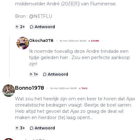
middenvelder André (20/🇧🇷) van Fluminense.
Bron : @NETFLU
2
+
Antwoord
Okocha078
16 mei 2022 om 20:59
+
23688
Ik noemde toevallig deze Andre trindade een
tijdje geleden hier . Zou een perfecte aankoop
zijn!
1
+
Antwoord
Bonno1978
16 mei 2022 om 18:09
+
7412
Wat zou het heerlijk zijn om een keer te horen dat Ajax
onrealistische bedragen vraagt. Beetje de boel sarren.
Heb altijd het gevoel dat Ajax zo graag de deal wil
maken en hierdoor (te) laag opent...
3
+
Antwoord