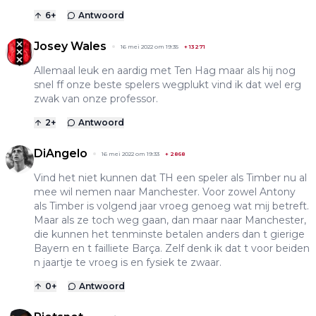
6
+
Antwoord
Josey Wales
16 mei 2022 om 19:35
+
13271
Allemaal leuk en aardig met Ten Hag maar als hij nog
snel ff onze beste spelers wegplukt vind ik dat wel erg
zwak van onze professor.
2
+
Antwoord
DiAngelo
16 mei 2022 om 19:33
+
2868
Vind het niet kunnen dat TH een speler als Timber nu al
mee wil nemen naar Manchester. Voor zowel Antony
als Timber is volgend jaar vroeg genoeg wat mij betreft.
Maar als ze toch weg gaan, dan maar naar Manchester,
die kunnen het tenminste betalen anders dan t gierige
Bayern en t failliete Barça. Zelf denk ik dat t voor beiden
n jaartje te vroeg is en fysiek te zwaar.
0
+
Antwoord