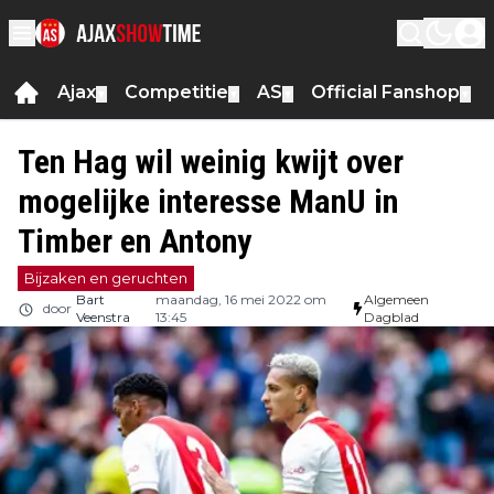
Ajax
Competitie
AS
Official Fanshop
▼
▼
▼
▼
Ten Hag wil weinig kwijt over
mogelijke interesse ManU in
Timber en Antony
Bijzaken en geruchten
Bart
maandag, 16 mei 2022 om
Algemeen
door
Veenstra
13:45
Dagblad