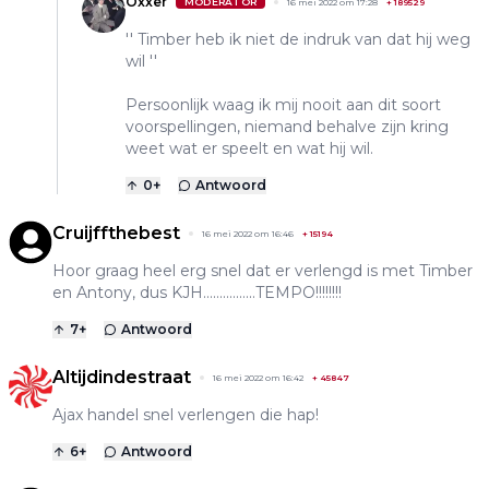
Oxxer
MODERATOR
16 mei 2022 om 17:28
+
189529
'' Timber heb ik niet de indruk van dat hij weg
wil ''
Persoonlijk waag ik mij nooit aan dit soort
voorspellingen, niemand behalve zijn kring
weet wat er speelt en wat hij wil.
0
+
Antwoord
Cruijffthebest
16 mei 2022 om 16:46
+
15194
Hoor graag heel erg snel dat er verlengd is met Timber
en Antony, dus KJH................TEMPO!!!!!!!!
7
+
Antwoord
Altijdindestraat
16 mei 2022 om 16:42
+
45847
Ajax handel snel verlengen die hap!
6
+
Antwoord