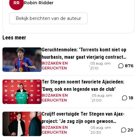
RR
Robin Ridder
Bekijk berichten van de auteur
Lees meer
Geruchtenmolen: 'Torrents komt niet op
huurbasis, maar gaat vierjarig contract
BIJZAKEN EN
05 aug. om
tekenen bij Ajax'
876
•
GERUCHTEN
21:10
Ter Stegen noemt favoriete Ajacieden:
'Davy, ook een legende van de club'
BIJZAKEN EN
05 aug. om
18
•
GERUCHTEN
21:00
Cruijff overtuigde Ter Stegen van Ajax-
project: 'Je zag zijn ogen gewoon
BIJZAKEN EN
05 aug. om
oplichten'
20
•
GERUCHTEN
20:30