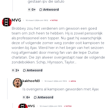
gestaan ipv die satulo
0
+
Antwoord
MVG
10 maart 2024 om 19:12
+
16792
Brobbey zou het verdienen om gewoon een goed
team om zich heen te hebben. Hij is zowel persoonlijk
als professioneel een topper. Nu gaat hij waarschijnlijk
deze of volgende zomer weg zonder ooit kampioen te
worden bij Ajax. Werd hier in het begin van het seizoen
nog afgemaakt door menig fan van die leipe Duitse
charlatan. Die zijn alweer overgestapt naar de volgende
zondebokken. Schip, Hlynsson, Taylor…
2
+
Antwoord
kakhoofd3
10 maart 2024 om 19:12
+
4304
Is overigens al kampioen geworden met Ajax
6
+
Antwoord
MVG
10 maart 2024 om 19:15
+
16792