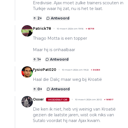
Eredivisie. Ajax moet zulke trainers scouten in
Turkije waar hij zat, nu is het te laat.
2
+
Antwoord
Patrick78
10 maart 2024 om 19:16
+
65791
Thiago Motta is een topper
Maar hij is onhaalbaar
1
+
Antwoord
FysioPat020
10 maart 2024 om 19:22
+
36059
Haal die Daliç maar weg bij Kroatië
0
+
Antwoord
Oxxer
MODERATOR
10 maart 2024 om 20:12
+
189517
Die ken ik niet, heb vrij weinig van Kroatië
gezien de laatste jaren, wist ook niks van
Sutalo voordat hij naar Ajax kwam.