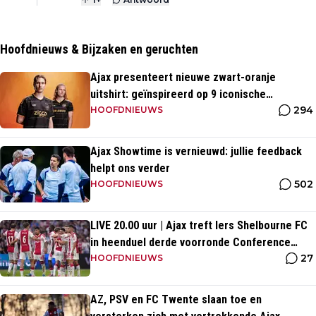
Hoofdnieuws & Bijzaken en geruchten
Ajax presenteert nieuwe zwart-oranje
uitshirt: geïnspireerd op 9 iconische
294
momenten uit clubhistorie
HOOFDNIEUWS
Ajax Showtime is vernieuwd: jullie feedback
helpt ons verder
502
HOOFDNIEUWS
LIVE 20.00 uur | Ajax treft Iers Shelbourne FC
in heenduel derde voorronde Conference
27
League
HOOFDNIEUWS
AZ, PSV en FC Twente slaan toe en