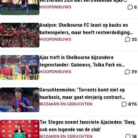
versterken zich met vertrekkende Ajax-
6
talenten
HOOFDNIEUWS
Analyse: Shelbourne FC leunt op backs en
buitenspelers, maar heeft restverdediging
35
totaal niet op orde
HOOFDNIEUWS
Ajax treft in Shelbourne bijzondere
tegenstander: Guinness, Tolka Park en
39
bijzonder lage marktwaarde
HOOFDNIEUWS
Geruchtenmolen: 'Torrents komt niet op
huurbasis, maar gaat vierjarig contract
876
tekenen bij Ajax'
BIJZAKEN EN GERUCHTEN
Ter Stegen noemt favoriete Ajacieden: 'Davy,
ook een legende van de club'
18
BIJZAKEN EN GERUCHTEN