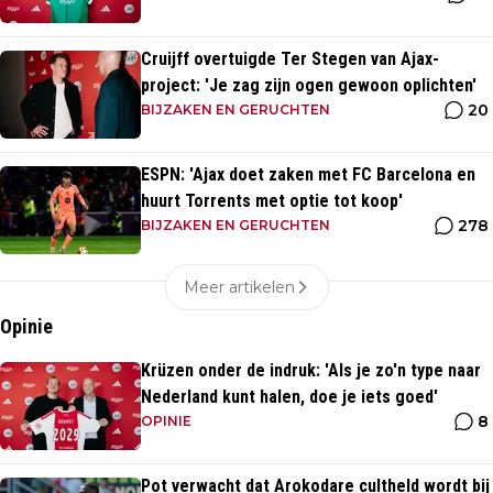
Cruijff overtuigde Ter Stegen van Ajax-
project: 'Je zag zijn ogen gewoon oplichten'
20
BIJZAKEN EN GERUCHTEN
ESPN: 'Ajax doet zaken met FC Barcelona en
huurt Torrents met optie tot koop'
278
BIJZAKEN EN GERUCHTEN
Meer artikelen
Opinie
Krüzen onder de indruk: 'Als je zo'n type naar
Nederland kunt halen, doe je iets goed'
8
OPINIE
Pot verwacht dat Arokodare cultheld wordt bij