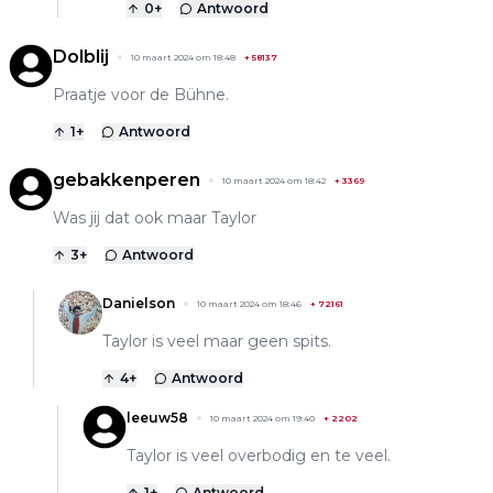
0
+
Antwoord
Dolblij
10 maart 2024 om 18:48
+
58137
Praatje voor de Bühne.
1
+
Antwoord
gebakkenperen
10 maart 2024 om 18:42
+
3369
Was jij dat ook maar Taylor
3
+
Antwoord
Danielson
10 maart 2024 om 18:46
+
72161
Taylor is veel maar geen spits.
4
+
Antwoord
leeuw58
10 maart 2024 om 19:40
+
2202
Taylor is veel overbodig en te veel.
1
+
Antwoord