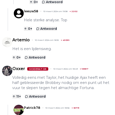
0
+
Antwoord
leeuw58
10 maart 2024 om 19:38
+
2202
Hele sterke analyse. Top
0
+
Antwoord
Artemio
10 maart 2024 om 18:55
+
43059
Het is een lijdensweg.
0
+
Antwoord
Oxxer
MODERATOR
10 maart 2024 om 18:49
+
189517
Volledig eens met Taylor, het huidige Ajax heeft een
half geblesseerde Brobbey nodig om een punt uit het
vuur te slepen tegen het almachtige Fortuna.
11
+
Antwoord
Patrick78
10 maart 2024 om 18:56
+
65791