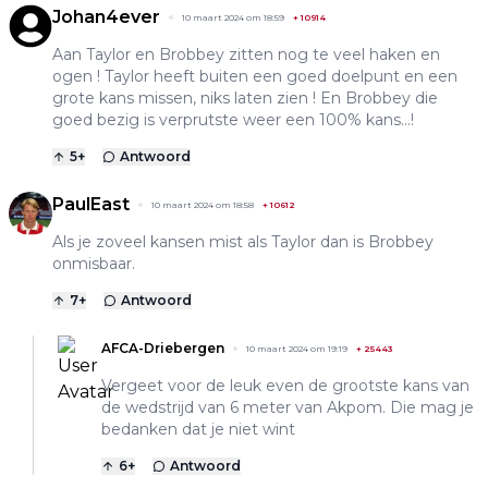
Johan4ever
10 maart 2024 om 18:59
+
10914
Aan Taylor en Brobbey zitten nog te veel haken en
ogen ! Taylor heeft buiten een goed doelpunt en een
grote kans missen, niks laten zien ! En Brobbey die
goed bezig is verprutste weer een 100% kans...!
5
+
Antwoord
PaulEast
10 maart 2024 om 18:58
+
10612
Als je zoveel kansen mist als Taylor dan is Brobbey
onmisbaar.
7
+
Antwoord
AFCA-Driebergen
10 maart 2024 om 19:19
+
25443
Vergeet voor de leuk even de grootste kans van
de wedstrijd van 6 meter van Akpom. Die mag je
bedanken dat je niet wint
6
+
Antwoord