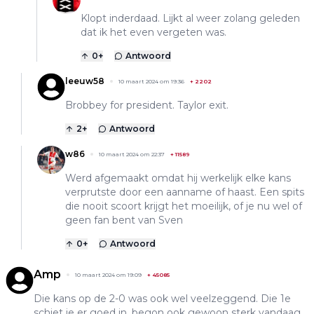
Klopt inderdaad. Lijkt al weer zolang geleden
dat ik het even vergeten was.
0
+
Antwoord
leeuw58
10 maart 2024 om 19:36
+
2202
Brobbey for president. Taylor exit.
2
+
Antwoord
w86
10 maart 2024 om 22:37
+
11589
Werd afgemaakt omdat hij werkelijk elke kans
verprutste door een aanname of haast. Een spits
die nooit scoort krijgt het moeilijk, of je nu wel of
geen fan bent van Sven
0
+
Antwoord
Amp
10 maart 2024 om 19:09
+
45085
Die kans op de 2-0 was ook wel veelzeggend. Die 1e
schiet ie er goed in, begon ook gewoon sterk vandaag.