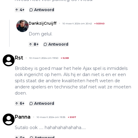
4
+
Antwoord
DankzijCruijff
10 maart 2024 om 20:42
+
50360
Dom gelul.
8
+
Antwoord
Rst
10 maart 2024 om 19:50
+
5283
Brobbey is goed maar het hele Ajax spel is inmiddels
ook ingericht op hem. Als hij er dan niet is en er een
spits staat die andere kwaliteiten heeft weten de
andere spelers en technische staf niet wat ze moeten
doen.
6
+
Antwoord
Panna
10 maart 2024 om 19:35
+
5997
Sutalo ook ….. hahahahahahaha…..
0
+
Antwoord