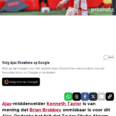
44
Volg Ajax Showtime op Google
Blijf op de hoogte van het laatste Ajax Showtime-nieuws door ons als
favoriete bron in Google in te stellen.
Volg ons op Google
Ajax
-middenvelder
Kenneth Taylor
is van
mening dat
Brian Brobbey
onmisbaar is voor dit