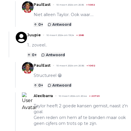
PaulEast
10 maart 2024 om 20:35
+
10612
Niet alleen Taylor. Ook waar….
0
+
Antwoord
Juupie
10 maart 2024 om 19:24
+
2585
1.. zoveel..
0
+
Antwoord
PaulEast
10 maart 2024 om 20:36
+
10612
Structureel 😁
0
+
Antwoord
AlexIbarra
10 maart 2024 om 20:44
+
20723
Taylor heeft 2 goede kansen gemist, naast z'n
goal.
Geen reden om hem af te branden maar ook
geen cijfers om trots op te zijn.