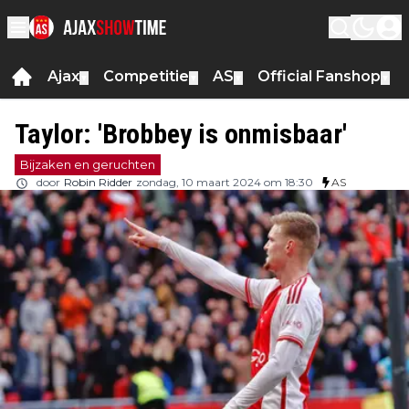
Ajax
Competitie
AS
Official Fanshop
▼
▼
▼
▼
Taylor: 'Brobbey is onmisbaar'
Bijzaken en geruchten
door
Robin Ridder
zondag, 10 maart 2024 om 18:30
AS