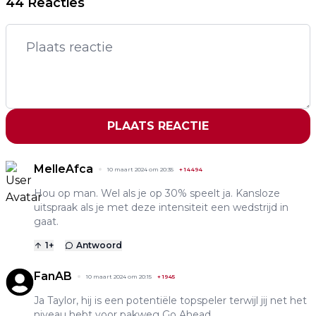
44 Reacties
PLAATS REACTIE
MelleAfca
10 maart 2024 om 20:35
+
14494
Hou op man. Wel als je op 30% speelt ja. Kansloze
uitspraak als je met deze intensiteit een wedstrijd in
gaat.
1
+
Antwoord
FanAB
10 maart 2024 om 20:15
+
1945
Ja Taylor, hij is een potentiële topspeler terwijl jij net het
niveau hebt voor pakweg Go Ahead.