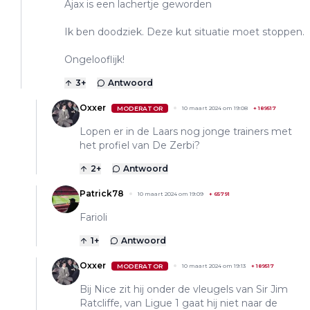
Ajax is een lachertje geworden
Ik ben doodziek. Deze kut situatie moet stoppen.
Ongelooflijk!
3
+
Antwoord
Oxxer
MODERATOR
10 maart 2024 om 19:08
+
189517
Lopen er in de Laars nog jonge trainers met
het profiel van De Zerbi?
2
+
Antwoord
Patrick78
10 maart 2024 om 19:09
+
65791
Farioli
1
+
Antwoord
Oxxer
MODERATOR
10 maart 2024 om 19:13
+
189517
Bij Nice zit hij onder de vleugels van Sir Jim
Ratcliffe, van Ligue 1 gaat hij niet naar de