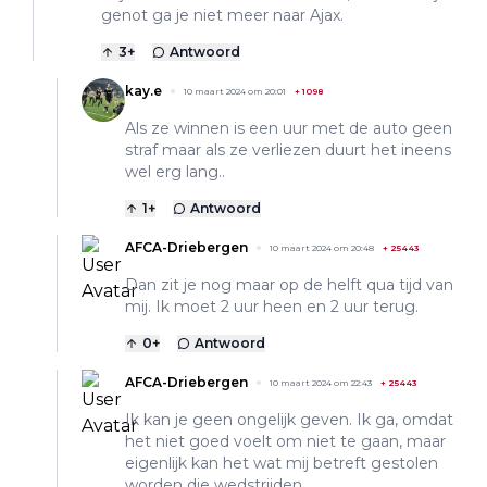
genot ga je niet meer naar Ajax.
3
+
Antwoord
kay.e
10 maart 2024 om 20:01
+
1098
Als ze winnen is een uur met de auto geen
straf maar als ze verliezen duurt het ineens
wel erg lang..
1
+
Antwoord
AFCA-Driebergen
10 maart 2024 om 20:48
+
25443
Dan zit je nog maar op de helft qua tijd van
mij. Ik moet 2 uur heen en 2 uur terug.
0
+
Antwoord
AFCA-Driebergen
10 maart 2024 om 22:43
+
25443
Ik kan je geen ongelijk geven. Ik ga, omdat
het niet goed voelt om niet te gaan, maar
eigenlijk kan het wat mij betreft gestolen
worden die wedstrijden