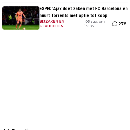
ESPN: 'Ajax doet zaken met FC Barcelona en
huurt Torrents met optie tot koop'
BIJZAKEN EN
05 aug. om
278
•
GERUCHTEN
19:05