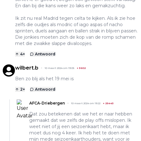
En dan bij die kans weer zo laks en gemakzuchtig.
Ik zit nu real Madrid tegen celta te kijken. Als ik zie hoe
zelfs die oudjes als modric of iago aspas of nacho
sprinten, duels aangaan en ballen strak in blijven passen.
Die jonkies moeten zich de kop van de romp schamen
met die zwakke slappe divaloopjes.
4
+
Antwoord
wilbert.b
10 maart 2024 om 19:05
+
3602
Ben zo blij als het 19 mei is
2
+
Antwoord
AFCA-Driebergen
10 maart 2024 om 19:22
+
25443
Dat zou betekenen dat we het er naar hebben
gemaakt dat we zelfs de play offs mislopen. Ik
weet niet of jij een seizoenkaart hebt, maar ik
moet dus nog 4 keer. Ik heb het te doen met
mijn mede seizoenkaarthouders, want voor je