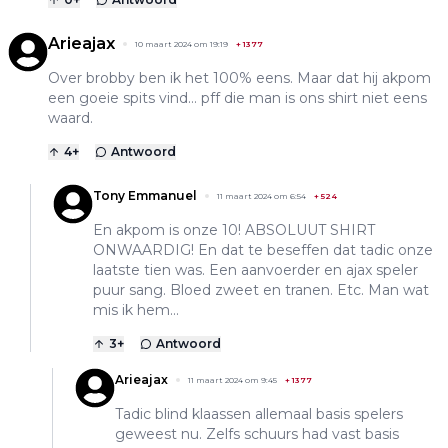
Arieajax
10 maart 2024 om 19:19
+
1377
Over brobby ben ik het 100% eens. Maar dat hij akpom
een goeie spits vind… pff die man is ons shirt niet eens
waard.
4
+
Antwoord
Tony Emmanuel
11 maart 2024 om 6:54
+
524
En akpom is onze 10! ABSOLUUT SHIRT
ONWAARDIG! En dat te beseffen dat tadic onze
laatste tien was. Een aanvoerder en ajax speler
puur sang. Bloed zweet en tranen. Etc. Man wat
mis ik hem...
3
+
Antwoord
Arieajax
11 maart 2024 om 9:45
+
1377
Tadic blind klaassen allemaal basis spelers
geweest nu. Zelfs schuurs had vast basis