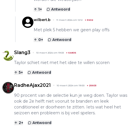
1
+
Antwoord
wilbert.b
11 maart 2024 om 12:12
+
3602
Met plek 5 hebben we geen play offs
0
+
Antwoord
Slang3
10 maart 2024 om 19:03
+
64806
Taylor schiet niet met het idee te willen scoren
5
+
Antwoord
RadheAjax2021
10 maart 2024 om 19:00
+
25603
90 procent van de selectie kun je weg doen. Taylor was
ook de 2e helft niet vooruit te branden en leek
conditioneel er doorheen te zitten. Iets wat heel het
seizoen een probleem is bij veel spelers.
2
+
Antwoord