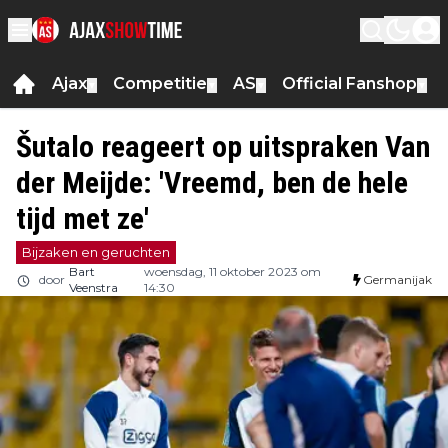
Ajax
Competitie
AS
Official Fanshop
▼
▼
▼
▼
Šutalo reageert op uitspraken Van
der Meijde: 'Vreemd, ben de hele
tijd met ze'
Bijzaken en geruchten
Bart
woensdag, 11 oktober 2023 om
door
Germanijak
Veenstra
14:30