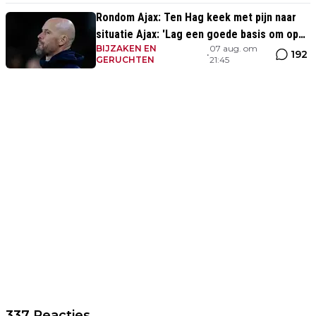
Rondom Ajax: Ten Hag keek met pijn naar
situatie Ajax: 'Lag een goede basis om op
BIJZAKEN EN
07 aug. om
voort te borduren'
192
•
GERUCHTEN
21:45
337 Reacties