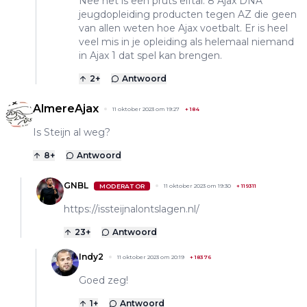
Nee het is een pruts elftal. 8 Ajax DNA
jeugdopleiding producten tegen AZ die geen
van allen weten hoe Ajax voetbalt. Er is heel
veel mis in je opleiding als helemaal niemand
in Ajax 1 dat spel kan brengen.
2
+
Antwoord
AlmereAjax
11 oktober 2023 om 19:27
+
184
Is Steijn al weg?
8
+
Antwoord
GNBL
MODERATOR
11 oktober 2023 om 19:30
+
119311
https://issteijnalontslagen.nl/
23
+
Antwoord
Indy2
11 oktober 2023 om 20:19
+
18376
Goed zeg!
1
+
Antwoord