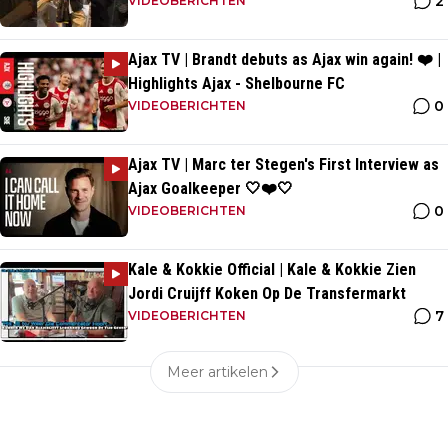
2
VIDEOBERICHTEN
Ajax TV | Brandt debuts as Ajax win again! ❤️ |
Highlights Ajax - Shelbourne FC
0
VIDEOBERICHTEN
Ajax TV | Marc ter Stegen's First Interview as
Ajax Goalkeeper 🤍❤️🤍
0
VIDEOBERICHTEN
Kale & Kokkie Official | Kale & Kokkie Zien
Jordi Cruijff Koken Op De Transfermarkt
7
VIDEOBERICHTEN
Meer artikelen