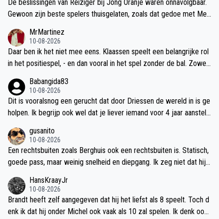
De beslissingen van Reiziger bij Jong Oranje waren onnavolgbaar.
Gewoon zijn beste spelers thuisgelaten, zoals dat gedoe met Mex
x Meerdink. Zou je niet eens aan moeten beginnen.
MrMartinez
10-08-2026
Daar ben ik het niet mee eens. Klaassen speelt een belangrijke rol
in het positiespel, - en dan vooral in het spel zonder de bal. Zowel
aanvallend als verdedigend een belangrijke speler. Kijk Ajax-Shelb
Babangida83
ourne FC nog maar eens terug.
10-08-2026
Dit is vooralsnog een gerucht dat door Driessen de wereld in is ge
holpen. Ik begrijp ook wel dat je liever iemand voor 4 jaar aanstelt.
Maar ja, de alternatieven zijn natuurlijk veel minder. Zou wel echt b
gusanito
izar zijn als dit waar is.
10-08-2026
Een rechtsbuiten zoals Berghuis ook een rechtsbuiten is. Statisch,
goede pass, maar weinig snelheid en diepgang. Ik zeg niet dat hij n
iet beter is dan Berghuis hoor, maar geloof niet dat hij het type is
HansKraayJr
waar Míchel en Cruijff naar op zoek zijn.
10-08-2026
Brandt heeft zelf aangegeven dat hij het liefst als 8 speelt. Toch d
enk ik dat hij onder Michel ook vaak als 10 zal spelen. Ik denk ook