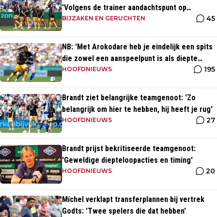
'Volgens de trainer aandachtspunt op
45
transfermarkt'
BIJZAKEN EN GERUCHTEN
NB: 'Met Arokodare heb je eindelijk een spits
die zowel een aanspeelpunt is als diepte
195
heeft'
HOOFDNIEUWS
Brandt ziet belangrijke teamgenoot: 'Zo
belangrijk om hier te hebben, hij heeft je rug'
27
HOOFDNIEUWS
Brandt prijst bekritiseerde teamgenoot:
'Geweldige diepteloopacties en timing'
20
HOOFDNIEUWS
Míchel verklapt transferplannen bij vertrek
Godts: 'Twee spelers die dat hebben'