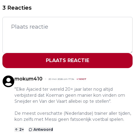
3 Reacties
PLAATS REACTIE
mokum410
20 mei 2026 om 17:34
+
16907
"Elke Ajacied ter wereld 20+ jaar later nog altijd
verbijsterd dat Koeman geen manier kon vinden om
Sneijder en Van der Vaart allebei op te stellen".
De meest overschatte (Nederlandse) trainer aller tijden,
kon zelfs met Messi geen fatsoenlijk voetbal spelen.
2
+
Antwoord