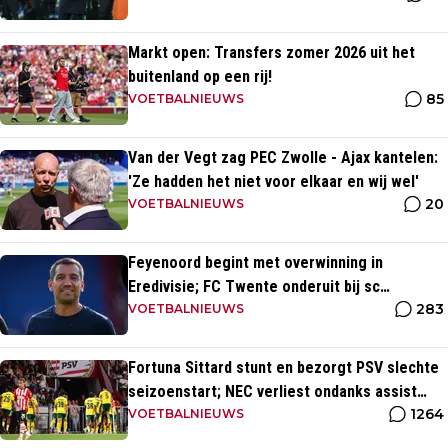
Markt open: Transfers zomer 2026 uit het
buitenland op een rij!
85
VOETBALNIEUWS
Van der Vegt zag PEC Zwolle - Ajax kantelen:
'Ze hadden het niet voor elkaar en wij wel'
20
VOETBALNIEUWS
Feyenoord begint met overwinning in
Eredivisie; FC Twente onderuit bij sc
283
Heerenveen
VOETBALNIEUWS
Fortuna Sittard stunt en bezorgt PSV slechte
seizoenstart; NEC verliest ondanks assist
1264
Tadic
VOETBALNIEUWS