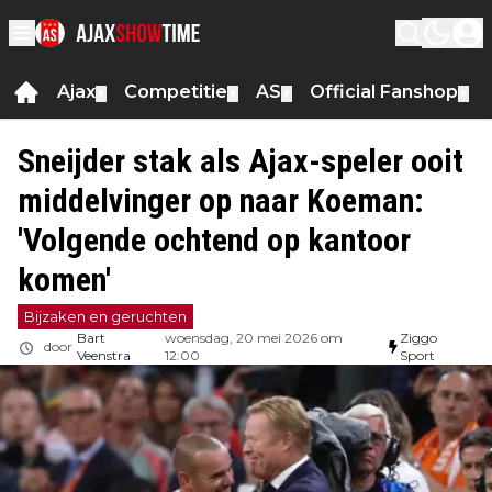
Ajax
Competitie
AS
Official Fanshop
▼
▼
▼
▼
Sneijder stak als Ajax-speler ooit
middelvinger op naar Koeman:
'Volgende ochtend op kantoor
komen'
Bijzaken en geruchten
Bart
woensdag, 20 mei 2026 om
Ziggo
door
Veenstra
12:00
Sport