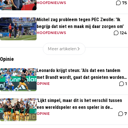
75
HOOFDNIEUWS
Míchel zag probleem tegen PEC Zwolle: 'Ik
begrijp dat niet en maak mij daar zorgen om'
124
HOOFDNIEUWS
Meer artikelen
Opinie
Leonardo krijgt steun: 'Als dat een tandem
met Brandt wordt, gaat dat genieten worden
1
bij Ajax'
OPINIE
'Lijkt simpel, maar dit is het verschil tussen
een wereldspeler en een speler in de
7
Eredivisie'
OPINIE