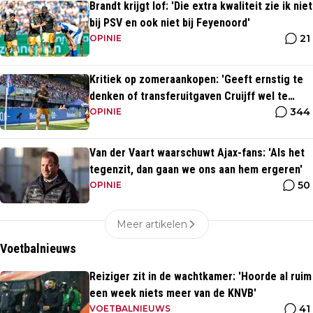
Brandt krijgt lof: 'Die extra kwaliteit zie ik niet
bij PSV en ook niet bij Feyenoord'
21
OPINIE
Kritiek op zomeraankopen: 'Geeft ernstig te
denken of transferuitgaven Cruijff wel te
344
rechtvaardigen zijn'
OPINIE
Van der Vaart waarschuwt Ajax-fans: 'Als het
tegenzit, dan gaan we ons aan hem ergeren'
50
OPINIE
Meer artikelen
Voetbalnieuws
Reiziger zit in de wachtkamer: 'Hoorde al ruim
een week niets meer van de KNVB'
41
VOETBALNIEUWS