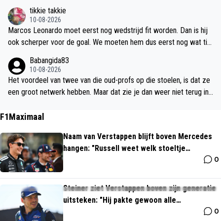
dat Ajax nog één middenvelder gaat halen voor de 6 positie. En da
tikkie takkie
t er niet nog een 8 bij komt. Verder verwacht ik nog een rechtsbui
10-08-2026
ten en als Godts vertrekt ook nog een linksbuiten. Heel veel meer
Marcos Leonardo moet eerst nog wedstrijd fit worden. Dan is hij
transfers verwacht ik eerlijk gezegd niet, gezien de gedane uitspr
ook scherper voor de goal. We moeten hem dus eerst nog wat tijd
aken van zowel Michel als Jordi.
gunnen. Litmanen werd in het begin ook door velen als een miskoo
Babangida83
p gezien
10-08-2026
Het voordeel van twee van die oud-profs op die stoelen, is dat ze
een groot netwerk hebben. Maar dat zie je dan weer niet terug in
de kandidaten die ze geprobeerd hebben en de ambitie die daar ui
t blijkt. Ik weet zeker dat er wel een Italiaanse trainer is, die goed
F1Maximaal
zou functioneren bij Oranje.
Naam van Verstappen blijft boven Mercedes
hangen: "Russell weet welk stoeltje
0
kwetsbaar is"
Steiner ziet Verstappen boven zijn generatie
uitsteken: "Hij pakte gewoon alle
0
kampioenschappen"