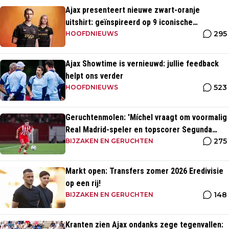
Ajax presenteert nieuwe zwart-oranje
uitshirt: geïnspireerd op 9 iconische
295
momenten uit clubhistorie
HOOFDNIEUWS
Ajax Showtime is vernieuwd: jullie feedback
helpt ons verder
523
HOOFDNIEUWS
Geruchtenmolen: 'Míchel vraagt om voormalig
Real Madrid-speler en topscorer Segunda
275
División'
BIJZAKEN EN GERUCHTEN
Markt open: Transfers zomer 2026 Eredivisie
op een rij!
148
BIJZAKEN EN GERUCHTEN
Kranten zien Ajax ondanks zege tegenvallen: