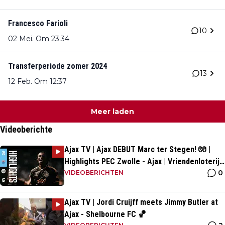
Francesco Farioli
10
02 Mei. Om 23:34
Transferperiode zomer 2024
13
12 Feb. Om 12:37
Meer laden
Videoberichte
Ajax TV | Ajax DEBUT Marc ter Stegen! 🧤 |
Highlights PEC Zwolle - Ajax | Vriendenloterij
0
Eredivisie
VIDEOBERICHTEN
Ajax TV | Jordi Cruijff meets Jimmy Butler at
Ajax - Shelbourne FC 🏀