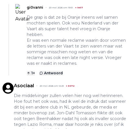
gi0vanni
20 mei 2026 om 19:51
+
9417
De grap is dat ze bij Oranje ineens wel samen
mochten spelen. Ook wou Nederland van der
Vaart als super talent heel vroeg in Oranje
hebben.
Er was een normale reclame waarin door vormen
de letters van der Vaart te zien waren maar wat
sommige misschien nog weten en van die
reclame was ook een late night versie. Vroeger
was er naakt in reclames.
1
+
Antwoord
Asociaal
20 mei 2026 om 12:23
+
3072
Die middelvinger zullen velen hier nog wel herinneren.
Hoe fout het ook was, had ik wel de indruk dat wanneer
dit bij een andere club in NL gebeurde, de media er
minder bovenop zat. Jon-Dahl Tomasson flikte dit ook
ooit tegen Beenhakker nadat hij ook als invaller scoorde
tegen Lazio Roma, maar daar hoorde je niks over (of ik