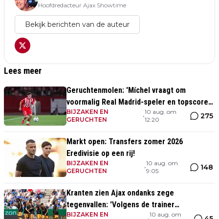
Hoofdredacteur Ajax Showtime
Bekijk berichten van de auteur
Lees meer
Geruchtenmolen: 'Míchel vraagt om
voormalig Real Madrid-speler en topscorer
BIJZAKEN EN
10 aug. om
Segunda División'
275
•
GERUCHTEN
12:20
Markt open: Transfers zomer 2026
Eredivisie op een rij!
BIJZAKEN EN
10 aug. om
148
•
GERUCHTEN
9:05
Kranten zien Ajax ondanks zege
tegenvallen: 'Volgens de trainer
BIJZAKEN EN
10 aug. om
aandachtspunt op transfermarkt'
45
•