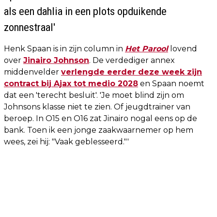
als een dahlia in een plots opduikende
zonnestraal'
Henk Spaan is in zijn column in
Het Parool
lovend
over
Jinairo Johnson
. De verdediger annex
middenvelder
verlengde eerder deze week zijn
contract bij Ajax tot medio 2028
en Spaan noemt
dat een 'terecht besluit'. 'Je moet blind zijn om
Johnsons klasse niet te zien. Of jeugdtrainer van
beroep. In O15 en O16 zat Jinairo nogal eens op de
bank. Toen ik een jonge zaakwaarnemer op hem
wees, zei hij: "Vaak geblesseerd."'