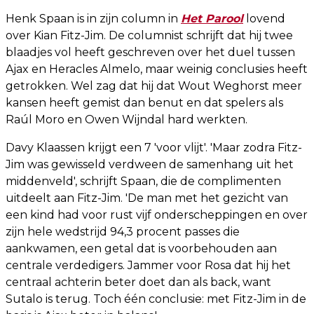
Henk Spaan is in zijn column in
Het Parool
lovend
over Kian Fitz-Jim. De columnist schrijft dat hij twee
blaadjes vol heeft geschreven over het duel tussen
Ajax en Heracles Almelo, maar weinig conclusies heeft
getrokken. Wel zag dat hij dat Wout Weghorst meer
kansen heeft gemist dan benut en dat spelers als
Raúl Moro en Owen Wijndal hard werkten.
Davy Klaassen krijgt een 7 'voor vlijt'. 'Maar zodra Fitz-
Jim was gewisseld verdween de samenhang uit het
middenveld', schrijft Spaan, die de complimenten
uitdeelt aan Fitz-Jim. 'De man met het gezicht van
een kind had voor rust vijf onderscheppingen en over
zijn hele wedstrijd 94,3 procent passes die
aankwamen, een getal dat is voorbehouden aan
centrale verdedigers. Jammer voor Rosa dat hij het
centraal achterin beter doet dan als back, want
Sutalo is terug. Toch één conclusie: met Fitz-Jim in de