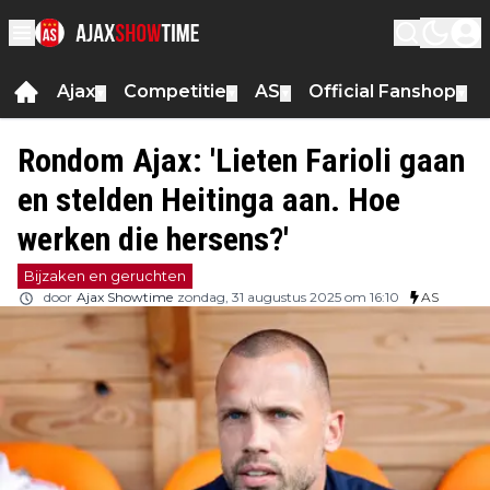
Ajax
Competitie
AS
Official Fanshop
▼
▼
▼
▼
Rondom Ajax: 'Lieten Farioli gaan
en stelden Heitinga aan. Hoe
werken die hersens?'
Bijzaken en geruchten
door
Ajax Showtime
zondag, 31 augustus 2025 om 16:10
AS