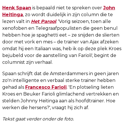
Henk Spaan
is bepaald niet te spreken over
John
Heitinga
, zo wordt duidelijk in zijn column die te
lezen valt in
Het Parool
. 'Vorig seizoen, toen alle
xenofoben en Telegraafpopulisten die geen benul
hebben hoe je spaghetti eet – ze snijden de slierten
door met vork en mes – de trainer van Ajax afzeken
omdat hij een Italiaan was, heb ik op deze plek Kroes
bejubeld voor de aanstelling van Farioli', begint de
columnist zijn verhaal.
Spaan schrijft dat de Amsterdammers in geen jaren
zo'n intelligente en verbaal sterke trainer hebben
gehad als
Francesco Farioli
. 'En plotseling lieten
Kroes en Beuker Farioli glimlachend vertrekken en
stelden Johnny Heitinga aan als hoofdtrainer. Hoe
werken die hersens?', vraagt hij zich af.
Tekst gaat verder onder de foto.