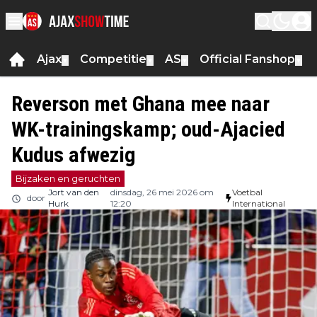
Ajax
Competitie
AS
Official Fanshop
▼
▼
▼
▼
Reverson met Ghana mee naar
WK-trainingskamp; oud-Ajacied
Kudus afwezig
Bijzaken en geruchten
Jort van den
dinsdag, 26 mei 2026 om
Voetbal
door
Hurk
12:20
International