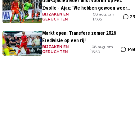
Oud-Ajacied Boer blikt vooruit op PEC
Zwolle - Ajax: 'We hebben gewoon weer
BIJZAKEN EN
08 aug. om
kans tegen Ajax'
23
•
GERUCHTEN
17:05
Markt open: Transfers zomer 2026
Eredivisie op een rij!
BIJZAKEN EN
08 aug. om
148
•
GERUCHTEN
15:50