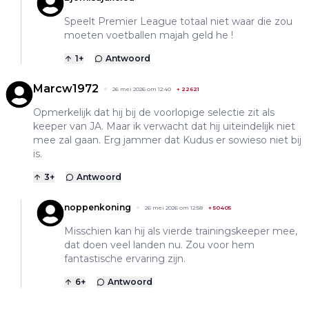
Speelt Premier League totaal niet waar die zou
moeten voetballen majah geld he !
1
+
Antwoord
Marcw1972
26 mei 2026 om 12:40
+
22621
Opmerkelijk dat hij bij de voorlopige selectie zit als
keeper van JA. Maar ik verwacht dat hij uiteindelijk niet
mee zal gaan. Erg jammer dat Kudus er sowieso niet bij
is.
3
+
Antwoord
noppenkoning
26 mei 2026 om 12:58
+
50405
Misschien kan hij als vierde trainingskeeper mee,
dat doen veel landen nu. Zou voor hem
fantastische ervaring zijn.
6
+
Antwoord