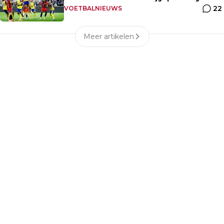
22
eigen huis
VOETBALNIEUWS
Meer artikelen