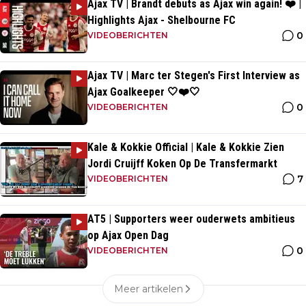
Ajax TV | Brandt debuts as Ajax win again! ❤️ |
Highlights Ajax - Shelbourne FC
0
VIDEOBERICHTEN
Ajax TV | Marc ter Stegen's First Interview as
Ajax Goalkeeper 🤍❤️🤍
0
VIDEOBERICHTEN
Kale & Kokkie Official | Kale & Kokkie Zien
Jordi Cruijff Koken Op De Transfermarkt
7
VIDEOBERICHTEN
AT5 | Supporters weer ouderwets ambitieus
op Ajax Open Dag
0
VIDEOBERICHTEN
Meer artikelen