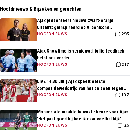
Hoofdnieuws & Bijzaken en geruchten
Ajax presenteert nieuwe zwart-oranje
uitshirt: geïnspireerd op 9 iconische
295
momenten uit clubhistorie
HOOFDNIEUWS
Ajax Showtime is vernieuwd: jullie feedback
helpt ons verder
517
HOOFDNIEUWS
LIVE 14.30 uur | Ajax speelt eerste
competitiewedstrijd van het seizoen tegen
107
PEC Zwolle
HOOFDNIEUWS
Monserrate maakte bewuste keuze voor Ajax:
'Het past goed bij hoe ik naar voetbal kijk’
33
HOOFDNIEUWS