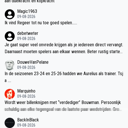
aan duelkracht en kopkracht
Magic1963
09-08-2026
Ik vind Regeer tot nu toe goed spelen......
debetweter
09-08-2026
Je gaat super veel onvrede krijgen als je iedereen direct vervangt.
Daarnaast moeten spelers aan elkaar wennen. Beter rustig starten.
Vandaag verwacht ik wel min. 1 nieuwe naam in de basis Leonardo
DouweVanPelane
of Brandt dsnk ik
09-08-2026
In de seizoenen 23-24 en 25-26 hadden we Aurelius als trainer. Tsj
a ....
Marquinho
09-08-2026
Wordt weer billenknijpen met “verdediger” Bouwman. Persoonlijk
schuldig aan elke tegengoal van de laatste paar wedstrijden. Groot
talent, maar verdedigt 1 op 1 als een pupil.
BackInBlack
09-08-2026