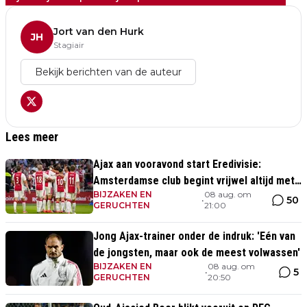
Jort van den Hurk
JH
Stagiair
Bekijk berichten van de auteur
Lees meer
Ajax aan vooravond start Eredivisie:
Amsterdamse club begint vrijwel altijd met
BIJZAKEN EN
08 aug. om
zege
50
•
GERUCHTEN
21:00
Jong Ajax-trainer onder de indruk: 'Eén van
de jongsten, maar ook de meest volwassen'
BIJZAKEN EN
08 aug. om
5
•
GERUCHTEN
20:50