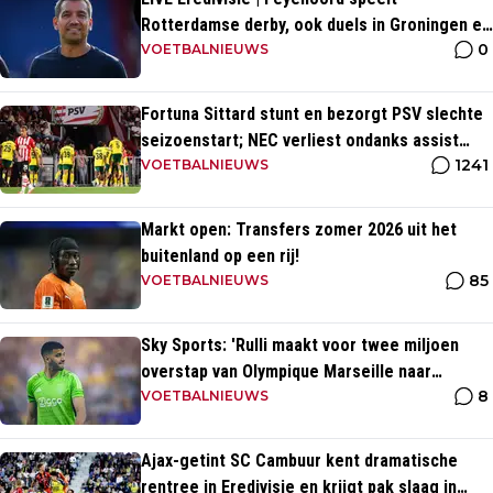
Rotterdamse derby, ook duels in Groningen en
0
Heerenveen
VOETBALNIEUWS
Fortuna Sittard stunt en bezorgt PSV slechte
seizoenstart; NEC verliest ondanks assist
1241
Tadic
VOETBALNIEUWS
Markt open: Transfers zomer 2026 uit het
buitenland op een rij!
85
VOETBALNIEUWS
Sky Sports: 'Rulli maakt voor twee miljoen
overstap van Olympique Marseille naar
8
Manchester City'
VOETBALNIEUWS
Ajax-getint SC Cambuur kent dramatische
rentree in Eredivisie en krijgt pak slaag in