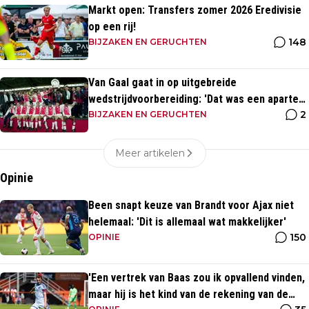
Markt open: Transfers zomer 2026 Eredivisie
op een rij!
148
BIJZAKEN EN GERUCHTEN
Van Gaal gaat in op uitgebreide
wedstrijdvoorbereiding: 'Dat was een aparte
2
discipline, een ritme'
BIJZAKEN EN GERUCHTEN
Meer artikelen
Opinie
Been snapt keuze van Brandt voor Ajax niet
helemaal: 'Dit is allemaal wat makkelijker'
150
OPINIE
'Een vertrek van Baas zou ik opvallend vinden,
maar hij is het kind van de rekening van de