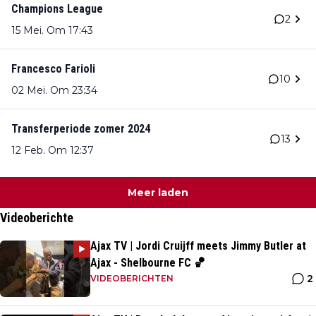
Champions League
2
15 Mei. Om 17:43
Francesco Farioli
10
02 Mei. Om 23:34
Transferperiode zomer 2024
13
12 Feb. Om 12:37
Meer laden
Videoberichte
Ajax TV | Jordi Cruijff meets Jimmy Butler at
Ajax - Shelbourne FC 🏀
2
VIDEOBERICHTEN