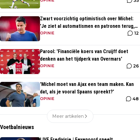
35
komst van Blind'
OPINIE
Zwart voorzichtig optimistisch over Míchel:
'Je ziet al automatismen en patronen terug,
12
maar...'
OPINIE
Parool: 'Financiële koers van Cruijff doet
denken aan het tijdperk van Overmars'
26
OPINIE
'Míchel moet van Ajax een team maken. Kan
dat, als je vooral Spaans spreekt?'
48
OPINIE
Meer artikelen
Voetbalnieuws
LIVE Eredivisie | Feyenoord speelt