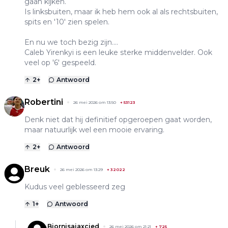
gaan kijken.
Is linksbuiten, maar ik heb hem ook al als rechtsbuiten,
spits en '10' zien spelen.
En nu we toch bezig zijn....
Caleb Yirenkyi is een leuke sterke middenvelder. Ook
veel op '6' gespeeld.
2
+
Antwoord
Robertini
26 mei 2026 om 13:50
+
53123
Denk niet dat hij definitief opgeroepen gaat worden,
maar natuurlijk wel een mooie ervaring.
2
+
Antwoord
Breuk
26 mei 2026 om 13:29
+
32022
Kudus veel geblesseerd zeg
1
+
Antwoord
Bjornisajaxcied
26 mei 2026 om 21:21
+
725