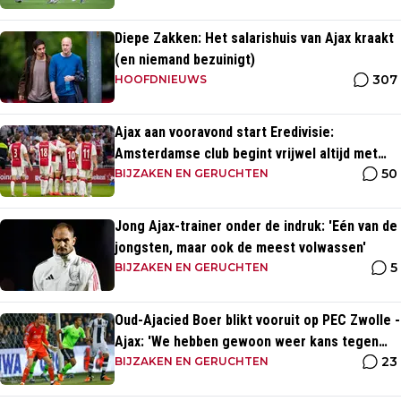
Diepe Zakken: Het salarishuis van Ajax kraakt
(en niemand bezuinigt)
307
HOOFDNIEUWS
Ajax aan vooravond start Eredivisie:
Amsterdamse club begint vrijwel altijd met
50
zege
BIJZAKEN EN GERUCHTEN
Jong Ajax-trainer onder de indruk: 'Eén van de
jongsten, maar ook de meest volwassen'
5
BIJZAKEN EN GERUCHTEN
Oud-Ajacied Boer blikt vooruit op PEC Zwolle -
Ajax: 'We hebben gewoon weer kans tegen
23
Ajax'
BIJZAKEN EN GERUCHTEN