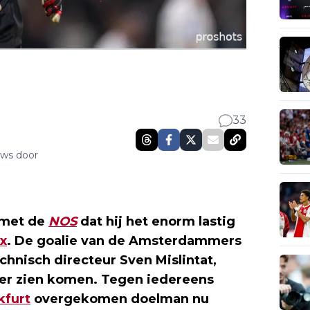
33
uws door
 met de
NOS
dat hij het enorm lastig
x
. De goalie van de Amsterdammers
hnisch directeur Sven Mislintat,
der zien komen. Tegen iedereens
kfurt
overgekomen doelman nu