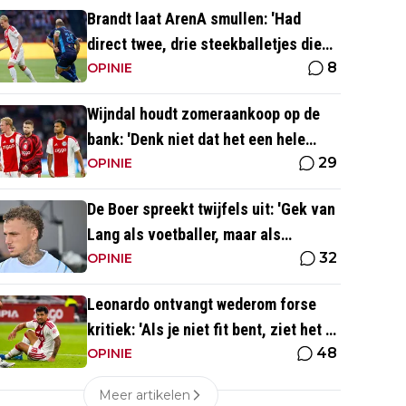
Brandt laat ArenA smullen: 'Had
direct twee, drie steekballetjes die
8
gewoon perfect waren'
OPINIE
Wijndal houdt zomeraankoop op de
bank: 'Denk niet dat het een hele
29
goede verdediger is'
OPINIE
De Boer spreekt twijfels uit: 'Gek van
Lang als voetballer, maar als
32
persoonlijkheid niet'
OPINIE
Leonardo ontvangt wederom forse
kritiek: 'Als je niet fit bent, ziet het er
48
best wel slecht uit'
OPINIE
Meer artikelen