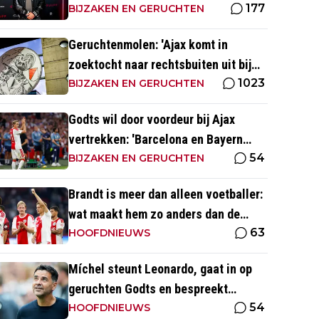
177
BIJZAKEN EN GERUCHTEN
Geruchtenmolen: 'Ajax komt in
zoektocht naar rechtsbuiten uit bij
1023
Couto'
BIJZAKEN EN GERUCHTEN
Godts wil door voordeur bij Ajax
vertrekken: 'Barcelona en Bayern
54
waren ook heel serieus'
BIJZAKEN EN GERUCHTEN
Brandt is meer dan alleen voetballer:
wat maakt hem zo anders dan de
63
'gemiddelde' voetballer?
HOOFDNIEUWS
Míchel steunt Leonardo, gaat in op
geruchten Godts en bespreekt
54
toekomst Baas bij Ajax
HOOFDNIEUWS