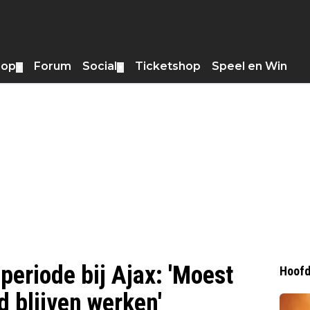
hop
Forum
Social
Ticketshop
Speel en Win
▼
▼
periode bij Ajax: 'Moest
Hoofd
d blijven werken'