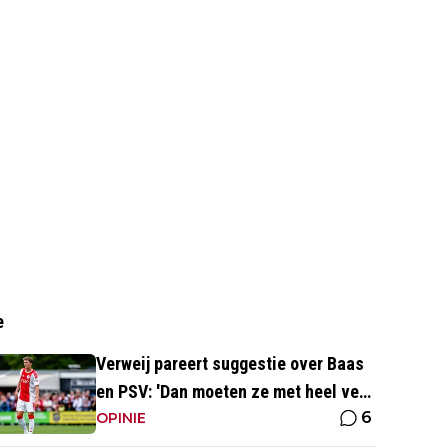
e
Verweij pareert suggestie over Baas
en PSV: 'Dan moeten ze met heel veel
6
geld over de brug komen'
OPINIE