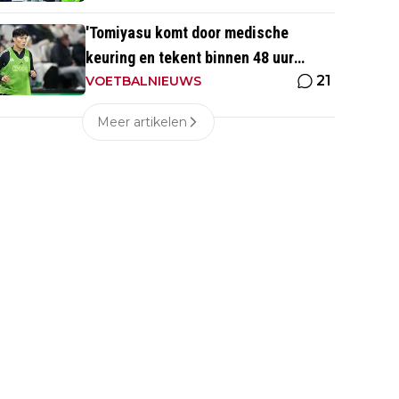
'Tomiyasu komt door medische
keuring en tekent binnen 48 uur
21
contract bij nieuwe club'
VOETBALNIEUWS
Meer artikelen