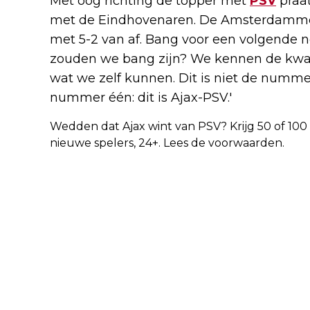
Met oog richting de topper met
PSV
praa
met de Eindhovenaren. De Amsterdammers
met 5-2 van af. Bang voor een volgende n
zouden we bang zijn? We kennen de kwal
wat we zelf kunnen. Dit is niet de nummer
nummer één: dit is Ajax-PSV.'
Wedden dat Ajax wint van PSV? Krijg 50 of 100 k
nieuwe spelers, 24+. Lees de voorwaarden.