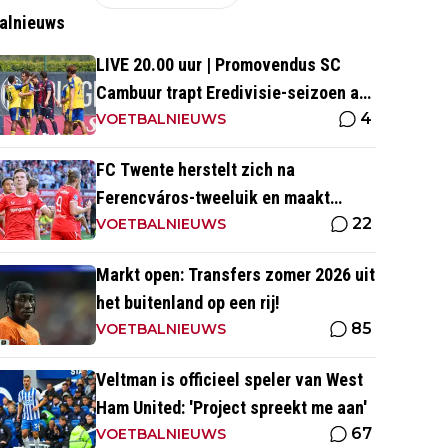
alnieuws
LIVE 20.00 uur | Promovendus SC
Cambuur trapt Eredivisie-seizoen af
4
tegen Excelsior
VOETBALNIEUWS
FC Twente herstelt zich na
Ferencváros-tweeluik en maakt
22
gehakt van Slowaakse opponent
VOETBALNIEUWS
Markt open: Transfers zomer 2026 uit
het buitenland op een rij!
85
VOETBALNIEUWS
Veltman is officieel speler van West
Ham United: 'Project spreekt me aan'
67
VOETBALNIEUWS