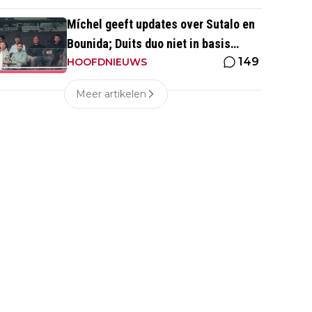
Míchel geeft updates over Sutalo en
Bounida; Duits duo niet in basis
149
tegen PEC Zwolle
HOOFDNIEUWS
Meer artikelen