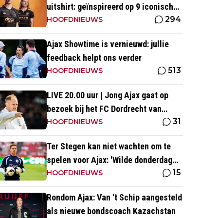
uitshirt: geïnspireerd op 9 iconische
294
momenten uit clubhistorie
HOOFDNIEUWS
Ajax Showtime is vernieuwd: jullie
feedback helpt ons verder
513
HOOFDNIEUWS
LIVE 20.00 uur | Jong Ajax gaat op
bezoek bij het FC Dordrecht van
31
Nuijten
HOOFDNIEUWS
Ter Stegen kan niet wachten om te
spelen voor Ajax: 'Wilde donderdag
15
ook op het veld staan'
HOOFDNIEUWS
Rondom Ajax: Van 't Schip aangesteld
als nieuwe bondscoach Kazachstan