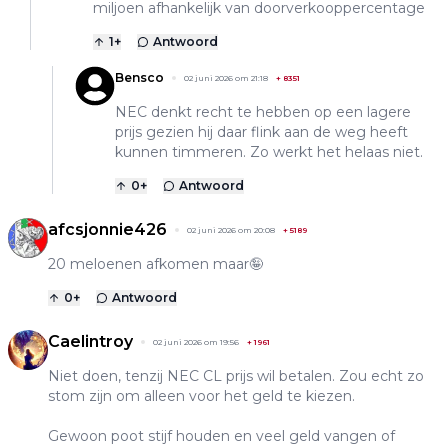
miljoen afhankelijk van doorverkooppercentage
1
+
Antwoord
Bensco
02 juni 2026 om 21:18
+
8351
NEC denkt recht te hebben op een lagere
prijs gezien hij daar flink aan de weg heeft
kunnen timmeren. Zo werkt het helaas niet.
0
+
Antwoord
afcsjonnie426
02 juni 2026 om 20:08
+
5189
20 meloenen afkomen maar🤪
0
+
Antwoord
Caelintroy
02 juni 2026 om 19:56
+
1961
Niet doen, tenzij NEC CL prijs wil betalen. Zou echt zo
stom zijn om alleen voor het geld te kiezen.
Gewoon poot stijf houden en veel geld vangen of