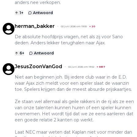
anders nee verkopen.
1
+
Antwoord
herman_bakker
02 juni 2026 om 19:55
+
20
De absolute hoofdprijs vragen, net als zij voor Sano
deden. Anders lekker terughalen naar Ajax.
6
+
Antwoord
JesusZoonVanGod
02 juni 2026 om 19:52
+
6837
Niet aan beginnen joh. Bij iedere club waar in de E.D.
waar Ajax zich meldt voor een speler slaat de waanzin
toe. Spelers krijgen dan de meest absurde prijskaartjes.
Ze staan wel allemaal als geile rakkers in de rij als ze een
van onze talenten kunnen huren of een speler kunnen
overnemen. Het wordt tijd dat we ze eens aanleren dat
een goede relatie 2 kanten op werkt.
Laat NEC maar weten dat Kaplan niet voor minder dan