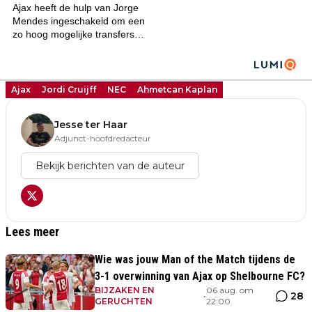
Ajax
Jordi Cruijff
NEC
Ahmetcan Kaplan
Jesse ter Haar
Adjunct-hoofdredacteur
Bekijk berichten van de auteur
Lees meer
Wie was jouw Man of the Match tijdens de
3-1 overwinning van Ajax op Shelbourne FC?
BIJZAKEN EN
06 aug. om
28
•
GERUCHTEN
22:00