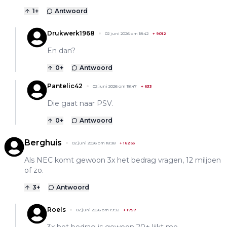
1
+
Antwoord
Drukwerk1968
02 juni 2026 om 18:42
+
9012
En dan?
0
+
Antwoord
Pantelic42
02 juni 2026 om 18:47
+
633
Die gaat naar PSV.
0
+
Antwoord
Berghuis
02 juni 2026 om 18:38
+
16265
Als NEC komt gewoon 3x het bedrag vragen, 12 miljoen
of zo.
3
+
Antwoord
Roels
02 juni 2026 om 19:32
+
1757
3x het bedrag is gewoon 20+ lijkt me.