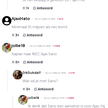
1
+
Antwoord
AjaxHato
02 juni 2026 om 18:32
+
5241
Minimaal 10 miljoen als nec komt
3
+
Antwoord
jollie18
02 juni 2026 om 18:30
+
10868
Kaplan naar NEC Ajax Sano
0
+
Antwoord
DikDukdalf
02 juni 2026 om 18:34
+
1478
Wat wil je met Sano?
0
+
Antwoord
jollie18
02 juni 2026 om 19:19
+
10868
Ik denk dat Sano een aanwinst is voor Ajax..Hij