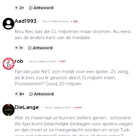
2
+
Antwoord
Aad1993
02 juni 2026 om 21:42
+
285
Nou Nec laat die CL miljoenen maar stromen. Nu eens
aan de andere kant van de medaille.
1
+
Antwoord
rob
02 juni 2026 om 20:37
+
1017
Fijn dat juist NEC zich meldt voor een speler. Zo zielig
als ik ben, zou ik gewoon direct 15 miljoen eisen.
Protesterem? Goed, 20 miljoen.
8
+
Antwoord
DieLange
02 juni 2026 om 20:17
+
1079
Wat ze maximaal uit kunnen (willen) geven… schooiers!
Als Ajax komt belachelijke bedragen voor spelers vragen
en dan moet er ze meegedacht worden en onze Turk
voor een schappelijk prijsje de deur uit doen zeker?!