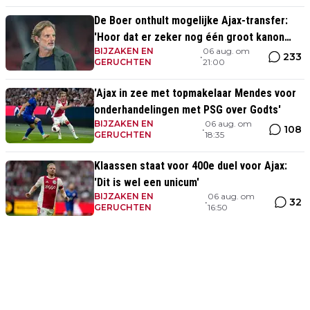
De Boer onthult mogelijke Ajax-transfer:
'Hoor dat er zeker nog één groot kanon
BIJZAKEN EN
06 aug. om
aankomt'
233
•
GERUCHTEN
21:00
'Ajax in zee met topmakelaar Mendes voor
onderhandelingen met PSG over Godts'
BIJZAKEN EN
06 aug. om
108
•
GERUCHTEN
18:35
Klaassen staat voor 400e duel voor Ajax:
'Dit is wel een unicum'
BIJZAKEN EN
06 aug. om
32
•
GERUCHTEN
16:50