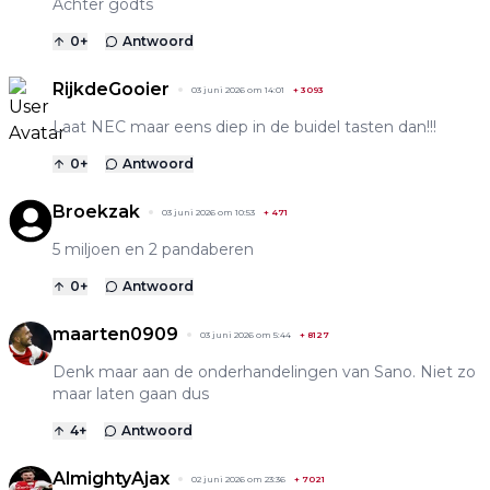
Achter godts
0
+
Antwoord
RijkdeGooier
03 juni 2026 om 14:01
+
3093
Laat NEC maar eens diep in de buidel tasten dan!!!
0
+
Antwoord
Broekzak
03 juni 2026 om 10:53
+
471
5 miljoen en 2 pandaberen
0
+
Antwoord
maarten0909
03 juni 2026 om 5:44
+
8127
Denk maar aan de onderhandelingen van Sano. Niet zo
maar laten gaan dus
4
+
Antwoord
AlmightyAjax
02 juni 2026 om 23:36
+
7021