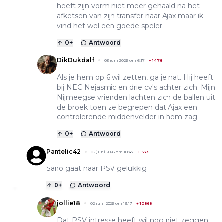
heeft zijn vorm niet meer gehaald na het
afketsen van zijn transfer naar Ajax maar ik
vind het wel een goede speler.
0
+
Antwoord
DikDukdalf
03 juni 2026 om 6:17
+
1478
Als je hem op 6 wil zetten, ga je nat. Hij heeft
bij NEC Nejasmic en drie cv's achter zich. Mijn
Nijmeegse vrienden lachten zich de ballen uit
de broek toen ze begrepen dat Ajax een
controlerende middenvelder in hem zag.
0
+
Antwoord
Pantelic42
02 juni 2026 om 18:47
+
633
Sano gaat naar PSV gelukkig
0
+
Antwoord
jollie18
02 juni 2026 om 19:17
+
10868
Dat PSV intresse heeft wil nog niet zeggen