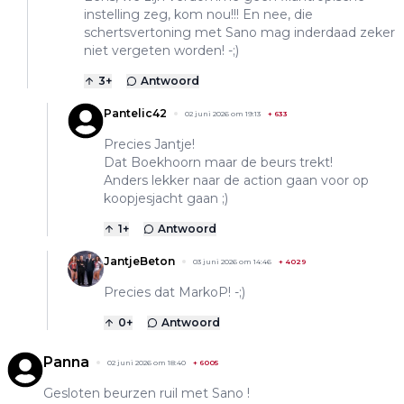
instelling zeg, kom nou!!! En nee, die
schertsvertoning met Sano mag inderdaad zeker
niet vergeten worden! -;)
3
+
Antwoord
Pantelic42
02 juni 2026 om 19:13
+
633
Precies Jantje!
Dat Boekhoorn maar de beurs trekt!
Anders lekker naar de action gaan voor op
koopjesjacht gaan ;)
1
+
Antwoord
JantjeBeton
03 juni 2026 om 14:46
+
4029
Precies dat MarkoP! -;)
0
+
Antwoord
Panna
02 juni 2026 om 18:40
+
6005
Gesloten beurzen ruil met Sano !