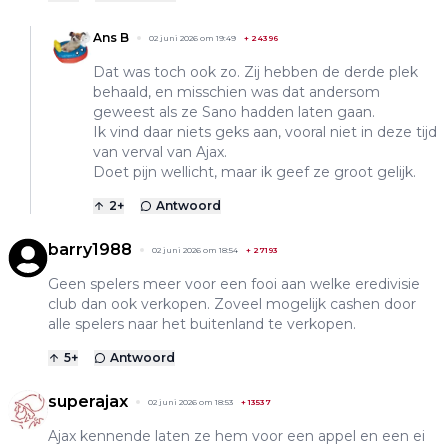
Ans B
02 juni 2026 om 19:49
+
24396
Dat was toch ook zo. Zij hebben de derde plek
behaald, en misschien was dat andersom
geweest als ze Sano hadden laten gaan.
Ik vind daar niets geks aan, vooral niet in deze tijd
van verval van Ajax.
Doet pijn wellicht, maar ik geef ze groot gelijk.
2
+
Antwoord
barry1988
02 juni 2026 om 18:54
+
27193
Geen spelers meer voor een fooi aan welke eredivisie
club dan ook verkopen. Zoveel mogelijk cashen door
alle spelers naar het buitenland te verkopen.
5
+
Antwoord
superajax
02 juni 2026 om 18:53
+
13537
Ajax kennende laten ze hem voor een appel en een ei