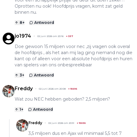
Oprotten nu ook! Hoofdprijs vragen, komt zat geld
binnen nu.
8
+
Antwoord
jo1974
02 juni 2026 om 20:16
+
337
Doe gewoon 15 miljoen voor nec ,zij vragen ook overal
de hoofdprijs , als het aan mij lag ging niemand nog die
kant op of alleen voor een absolute hoofdprijs en huren
van spelers van ons onbespreekbaar
3
+
Antwoord
Freddy
02 juni 2026 om 20:08
+
15696
Wat zou NEC hebben geboden? 2,5 miljoen?
1
+
Antwoord
Freddy
02 juni 2026 om 20:51
+
15696
3,5 miljoen dus en Ajax wil minimaal 5,5 tot 7