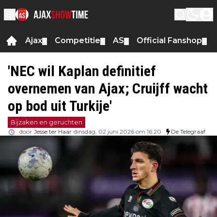
Ajax
Competitie
AS
Official Fanshop
▼
▼
▼
▼
'NEC wil Kaplan definitief
overnemen van Ajax; Cruijff wacht
op bod uit Turkije'
Bijzaken en geruchten
door
Jesse ter Haar
dinsdag, 02 juni 2026 om 16:20
De Telegraaf