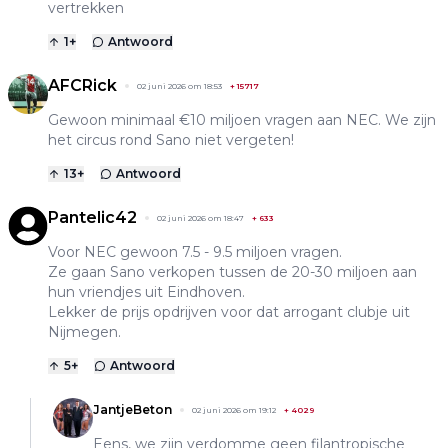
vertrekken
1
+
Antwoord
AFCRick
02 juni 2026 om 18:53
+
15717
Gewoon minimaal €10 miljoen vragen aan NEC. We zijn
het circus rond Sano niet vergeten!
13
+
Antwoord
Pantelic42
02 juni 2026 om 18:47
+
633
Voor NEC gewoon 7.5 - 9.5 miljoen vragen.
Ze gaan Sano verkopen tussen de 20-30 miljoen aan
hun vriendjes uit Eindhoven.
Lekker de prijs opdrijven voor dat arrogant clubje uit
Nijmegen.
5
+
Antwoord
JantjeBeton
02 juni 2026 om 19:12
+
4029
Eens, we zijn verdomme geen filantropische