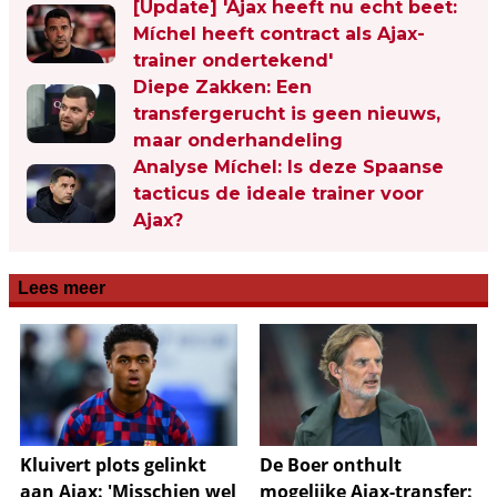
[Update] 'Ajax heeft nu echt beet:
Míchel heeft contract als Ajax-
trainer ondertekend'
Diepe Zakken: Een
transfergerucht is geen nieuws,
maar onderhandeling
Analyse Míchel: Is deze Spaanse
tacticus de ideale trainer voor
Ajax?