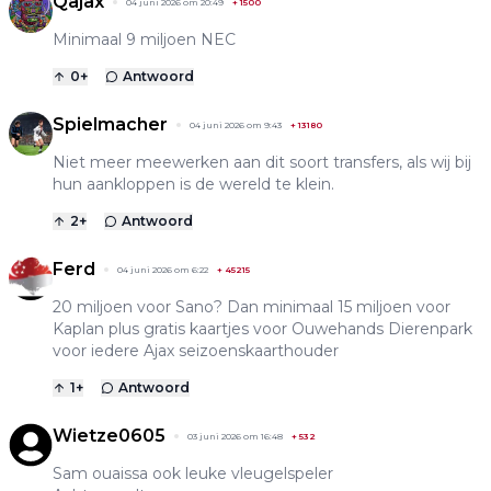
Qajax
04 juni 2026 om 20:49
+
1500
Minimaal 9 miljoen NEC
0
+
Antwoord
Spielmacher
04 juni 2026 om 9:43
+
13180
Niet meer meewerken aan dit soort transfers, als wij bij
hun aankloppen is de wereld te klein.
2
+
Antwoord
Ferd
04 juni 2026 om 6:22
+
45215
20 miljoen voor Sano? Dan minimaal 15 miljoen voor
Kaplan plus gratis kaartjes voor Ouwehands Dierenpark
voor iedere Ajax seizoenskaarthouder
1
+
Antwoord
Wietze0605
03 juni 2026 om 16:48
+
532
Sam ouaissa ook leuke vleugelspeler