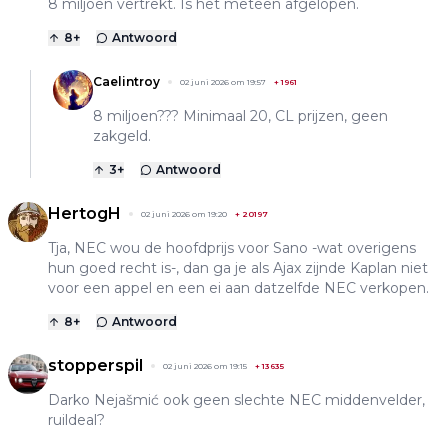
8 miljoen vertrekt. Is het meteen afgelopen.
8
+
Antwoord
Caelintroy
02 juni 2026 om 19:57
+
1961
8 miljoen??? Minimaal 20, CL prijzen, geen
zakgeld.
3
+
Antwoord
HertogH
02 juni 2026 om 19:20
+
20197
Tja, NEC wou de hoofdprijs voor Sano -wat overigens
hun goed recht is-, dan ga je als Ajax zijnde Kaplan niet
voor een appel en een ei aan datzelfde NEC verkopen.
8
+
Antwoord
stopperspil
02 juni 2026 om 19:15
+
13635
Darko Nejašmić ook geen slechte NEC middenvelder,
ruildeal?