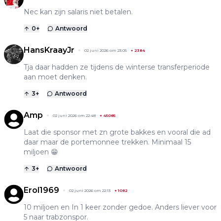
Nec kan zijn salaris niet betalen.
0
+
Antwoord
HansKraayJr
02 juni 2026 om 23:05
+
2384
Tja daar hadden ze tijdens de winterse transferperiode
aan moet denken.
3
+
Antwoord
Amp
02 juni 2026 om 22:48
+
45085
Laat die sponsor met zn grote bakkes en vooral die ad
daar maar de portemonnee trekken. Minimaal 15
miljoen 😁
3
+
Antwoord
Erol1969
02 juni 2026 om 22:13
+
1082
10 miljoen en In 1 keer zonder gedoe. Anders liever voor
5 naar trabzonspor.