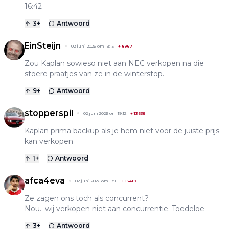
16:42
3
+
Antwoord
EinSteijn
02 juni 2026 om 19:15
+
8967
Zou Kaplan sowieso niet aan NEC verkopen na die
stoere praatjes van ze in de winterstop.
9
+
Antwoord
stopperspil
02 juni 2026 om 19:12
+
13635
Kaplan prima backup als je hem niet voor de juiste prijs
kan verkopen
1
+
Antwoord
afca4eva
02 juni 2026 om 19:11
+
15419
Ze zagen ons toch als concurrent?
Nou.. wij verkopen niet aan concurrentie. Toedeloe
3
+
Antwoord