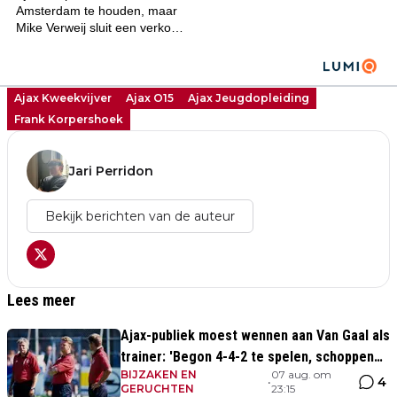
Ajax Kweekvijver
Ajax O15
Ajax Jeugdopleiding
Frank Korpershoek
Jari Perridon
Bekijk berichten van de auteur
Lees meer
Ajax-publiek moest wennen aan Van Gaal als
trainer: 'Begon 4-4-2 te spelen, schoppen
BIJZAKEN EN
07 aug. om
tegen de kerk'
4
•
GERUCHTEN
23:15