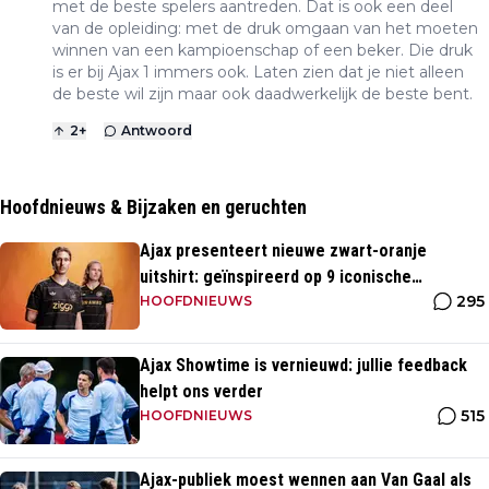
met de beste spelers aantreden. Dat is ook een deel
van de opleiding: met de druk omgaan van het moeten
winnen van een kampioenschap of een beker. Die druk
is er bij Ajax 1 immers ook. Laten zien dat je niet alleen
de beste wil zijn maar ook daadwerkelijk de beste bent.
2
+
Antwoord
Hoofdnieuws & Bijzaken en geruchten
Ajax presenteert nieuwe zwart-oranje
uitshirt: geïnspireerd op 9 iconische
295
momenten uit clubhistorie
HOOFDNIEUWS
Ajax Showtime is vernieuwd: jullie feedback
helpt ons verder
515
HOOFDNIEUWS
Ajax-publiek moest wennen aan Van Gaal als