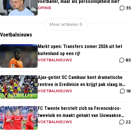
voetballer, maar als persoonlijkheid niet'
35
OPINIE
Meer artikelen
Voetbalnieuws
Markt open: Transfers zomer 2026 uit het
buitenland op een rij!
85
VOETBALNIEUWS
Ajax-getint SC Cambuur kent dramatische
rentree in Eredivisie en krijgt pak slaag in
18
eigen huis
VOETBALNIEUWS
FC Twente herstelt zich na Ferencváros-
tweeluik en maakt gehakt van Slowaakse
22
opponent
VOETBALNIEUWS