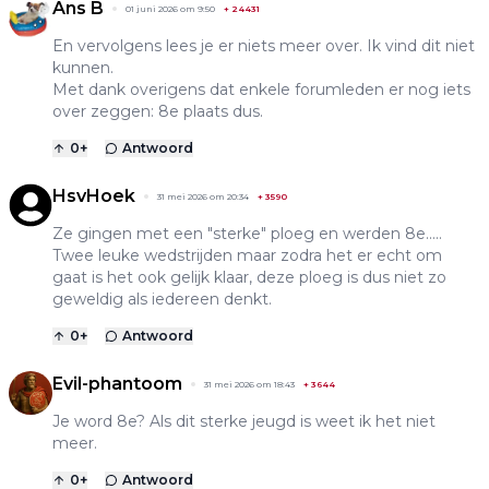
Ans B
01 juni 2026 om 9:50
+
24431
En vervolgens lees je er niets meer over. Ik vind dit niet
kunnen.
Met dank overigens dat enkele forumleden er nog iets
over zeggen: 8e plaats dus.
0
+
Antwoord
HsvHoek
31 mei 2026 om 20:34
+
3590
Ze gingen met een "sterke" ploeg en werden 8e.....
Twee leuke wedstrijden maar zodra het er echt om
gaat is het ook gelijk klaar, deze ploeg is dus niet zo
geweldig als iedereen denkt.
0
+
Antwoord
Evil-phantoom
31 mei 2026 om 18:43
+
3644
Je word 8e? Als dit sterke jeugd is weet ik het niet
meer.
0
+
Antwoord