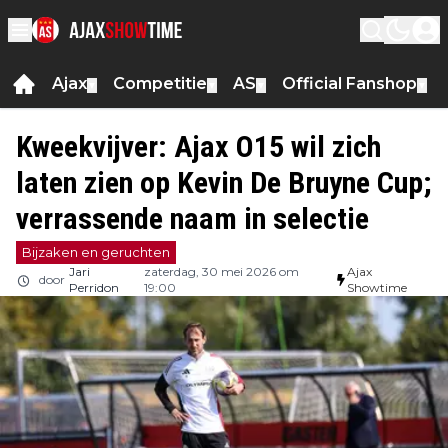
Ajax
Competitie
AS
Official Fanshop
▼
▼
▼
▼
Kweekvijver: Ajax O15 wil zich
laten zien op Kevin De Bruyne Cup;
verrassende naam in selectie
Bijzaken en geruchten
Jari
zaterdag, 30 mei 2026 om
Ajax
door
Perridon
19:00
Showtime