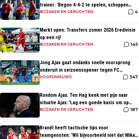
trainer: 'Begon 4-4-2 te spelen, schoppen
4
tegen de kerk'
BIJZAKEN EN GERUCHTEN
Markt open: Transfers zomer 2026 Eredivisie
op een rij!
145
BIJZAKEN EN GERUCHTEN
Jong Ajax gaat ondanks snelle voorsprong
onderuit in seizoensopener tegen FC
347
Dordrecht
HOOFDNIEUWS
Rondom Ajax: Ten Hag keek met pijn naar
situatie Ajax: 'Lag een goede basis om op
187
voort te borduren'
BIJZAKEN EN GERUCHTEN
Brandt heeft tactische tips voor
teamgenoten: 'Wil bijvoorbeeld niet dat Mika