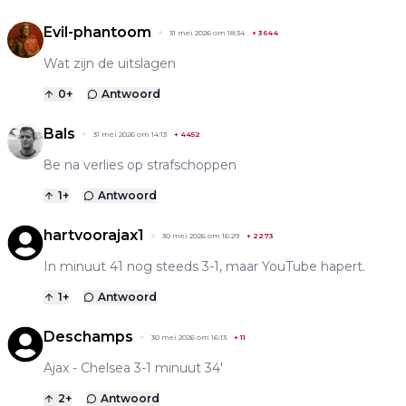
Evil-phantoom
31 mei 2026 om 18:34
+
3644
Wat zijn de uitslagen
0
+
Antwoord
Bals
31 mei 2026 om 14:13
+
4452
8e na verlies op strafschoppen
1
+
Antwoord
hartvoorajax1
30 mei 2026 om 16:29
+
2273
In minuut 41 nog steeds 3-1, maar YouTube hapert.
1
+
Antwoord
Deschamps
30 mei 2026 om 16:13
+
11
Ajax - Chelsea 3-1 minuut 34'
2
+
Antwoord