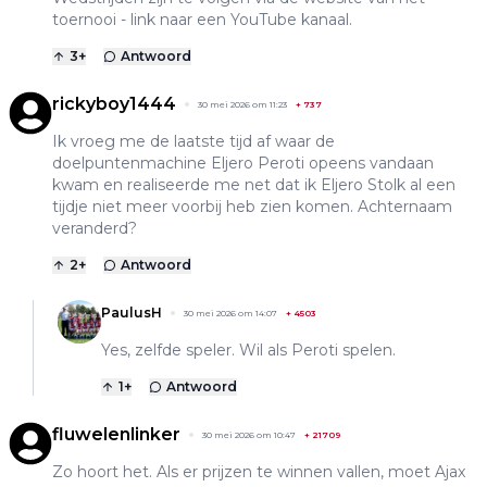
toernooi - link naar een YouTube kanaal.
3
+
Antwoord
rickyboy1444
30 mei 2026 om 11:23
+
737
Ik vroeg me de laatste tijd af waar de
doelpuntenmachine Eljero Peroti opeens vandaan
kwam en realiseerde me net dat ik Eljero Stolk al een
tijdje niet meer voorbij heb zien komen. Achternaam
veranderd?
2
+
Antwoord
PaulusH
30 mei 2026 om 14:07
+
4503
Yes, zelfde speler. Wil als Peroti spelen.
1
+
Antwoord
fluwelenlinker
30 mei 2026 om 10:47
+
21709
Zo hoort het. Als er prijzen te winnen vallen, moet Ajax