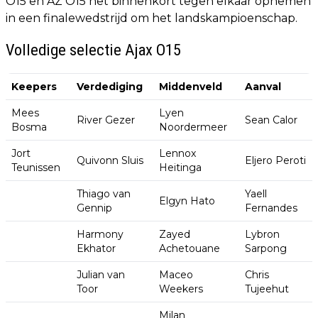
O15 en AZ O15 het binnenkort tegen elkaar opnemen
in een finalewedstrijd om het landskampioenschap.
Volledige selectie Ajax O15
Keepers
Verdediging
Middenveld
Aanval
Mees
Lyen
River Gezer
Sean Calor
Bosma
Noordermeer
Jort
Lennox
Quivonn Sluis
Eljero Peroti
Teunissen
Heitinga
Thiago van
Yaell
Elgyn Hato
Gennip
Fernandes
Harmony
Zayed
Lybron
Ekhator
Achetouane
Sarpong
Julian van
Maceo
Chris
Toor
Weekers
Tujeehut
Milan