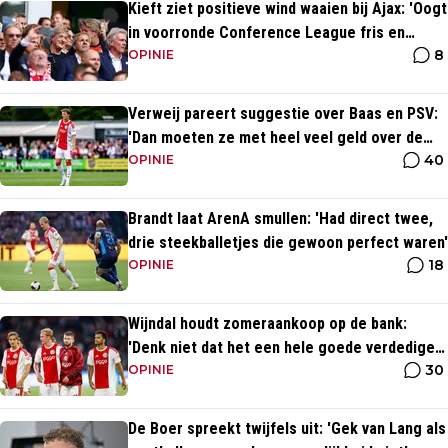
Kieft ziet positieve wind waaien bij Ajax: 'Oogt
in voorronde Conference League fris en
8
energiek'
OPINIE
Verweij pareert suggestie over Baas en PSV:
'Dan moeten ze met heel veel geld over de
40
brug komen'
OPINIE
Brandt laat ArenA smullen: 'Had direct twee,
drie steekballetjes die gewoon perfect waren'
18
OPINIE
Wijndal houdt zomeraankoop op de bank:
'Denk niet dat het een hele goede verdediger
30
is'
OPINIE
De Boer spreekt twijfels uit: 'Gek van Lang als