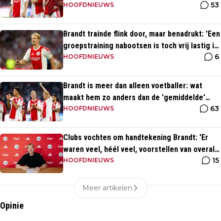
53
te veel naar binnen komt'
HOOFDNIEUWS
Brandt trainde flink door, maar benadrukt: 'Een
groepstraining nabootsen is toch vrij lastig in
6
je eentje'
HOOFDNIEUWS
Brandt is meer dan alleen voetballer: wat
maakt hem zo anders dan de 'gemiddelde'
63
voetballer?
HOOFDNIEUWS
Clubs vochten om handtekening Brandt: 'Er
waren veel, héél veel, voorstellen van overal
15
ter wereld'
HOOFDNIEUWS
Meer artikelen
Opinie