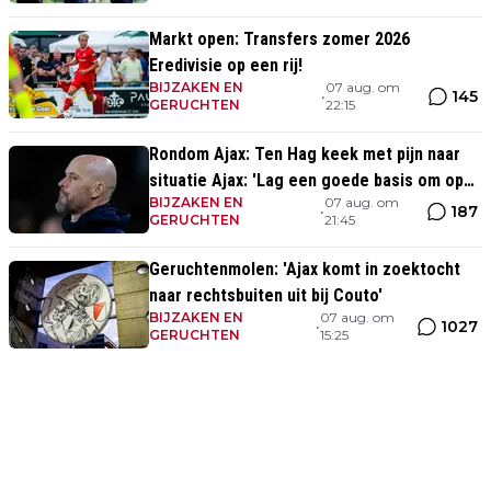
Markt open: Transfers zomer 2026
Eredivisie op een rij!
BIJZAKEN EN
07 aug. om
145
•
GERUCHTEN
22:15
Rondom Ajax: Ten Hag keek met pijn naar
situatie Ajax: 'Lag een goede basis om op
BIJZAKEN EN
07 aug. om
voort te borduren'
187
•
GERUCHTEN
21:45
Geruchtenmolen: 'Ajax komt in zoektocht
naar rechtsbuiten uit bij Couto'
BIJZAKEN EN
07 aug. om
1027
•
GERUCHTEN
15:25