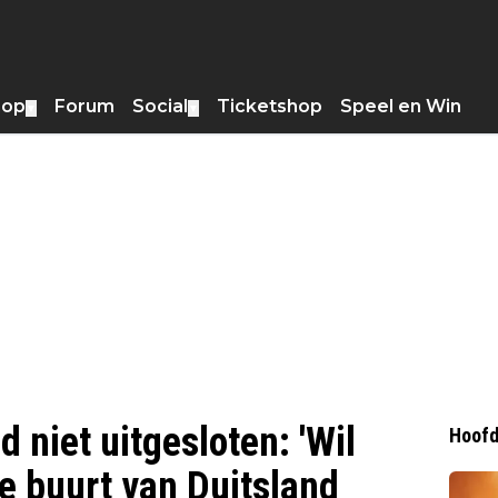
hop
Forum
Social
Ticketshop
Speel en Win
▼
▼
 niet uitgesloten: 'Wil
Hoofd
de buurt van Duitsland