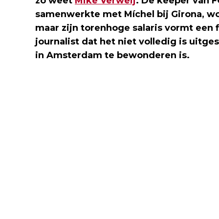
zo weet
Mike Verweij
. De keeper van F
samenwerkte met Míchel bij Girona, wor
maar zijn torenhoge salaris vormt een f
journalist dat het niet volledig is uit
in Amsterdam te bewonderen is.