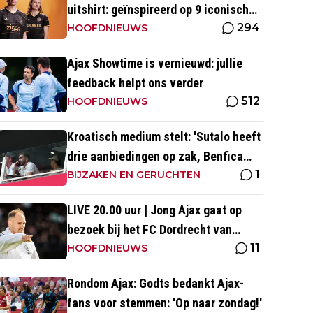
uitshirt: geïnspireerd op 9 iconische
294
momenten uit clubhistorie
HOOFDNIEUWS
Ajax Showtime is vernieuwd: jullie
feedback helpt ons verder
512
HOOFDNIEUWS
Kroatisch medium stelt: 'Sutalo heeft
drie aanbiedingen op zak, Benfica
1
een van de opties'
BIJZAKEN EN GERUCHTEN
LIVE 20.00 uur | Jong Ajax gaat op
bezoek bij het FC Dordrecht van
11
Nuijten
HOOFDNIEUWS
Rondom Ajax: Godts bedankt Ajax-
fans voor stemmen: 'Op naar zondag!'