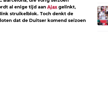
C Barcelona, die vorig seizoen
dt al enige tijd aan
Ajax
gelinkt,
link struikelblok. Toch denkt de
gesloten dat de Duitser komend seizoen