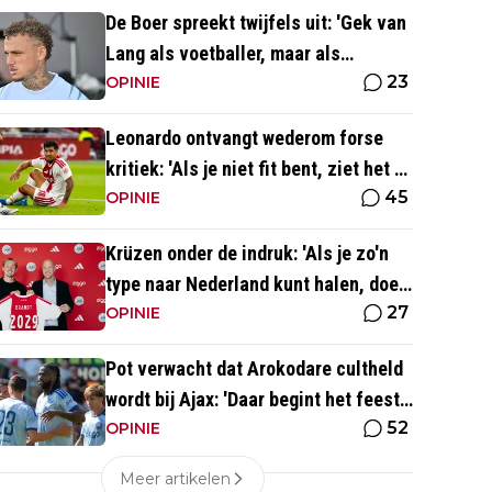
De Boer spreekt twijfels uit: 'Gek van
Lang als voetballer, maar als
23
persoonlijkheid niet'
OPINIE
Leonardo ontvangt wederom forse
kritiek: 'Als je niet fit bent, ziet het er
45
best wel slecht uit'
OPINIE
Krüzen onder de indruk: 'Als je zo'n
type naar Nederland kunt halen, doe
27
je iets goed'
OPINIE
Pot verwacht dat Arokodare cultheld
wordt bij Ajax: 'Daar begint het feest
52
eigenlijk al'
OPINIE
Meer artikelen