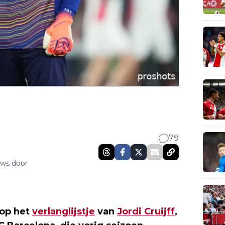
79
uws door
 op het
verlanglijstje
van
Jordi Cruijff
,