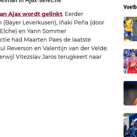
Voetb
an Ajax wordt gelinkt
. Eerder
Bayer Leverkusen), Iñaki Peña (door
n Elche) en Yann Sommer
lectie had Maarten Paes de laatste
l Reverson en Valentijn van der Velde.
erwijl Vitezslav Jaros terugkeert naar