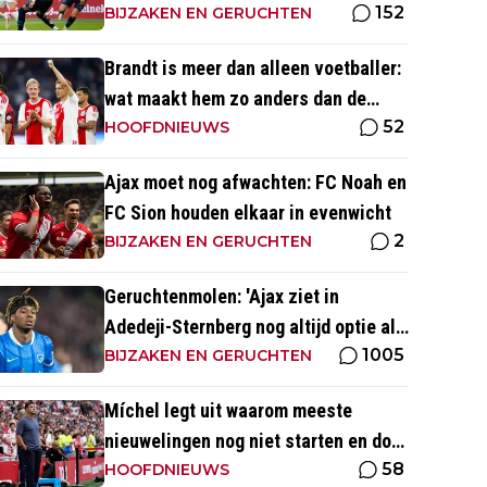
152
BIJZAKEN EN GERUCHTEN
Brandt is meer dan alleen voetballer:
wat maakt hem zo anders dan de
52
'gemiddelde' voetballer?
HOOFDNIEUWS
Ajax moet nog afwachten: FC Noah en
FC Sion houden elkaar in evenwicht
2
BIJZAKEN EN GERUCHTEN
Geruchtenmolen: 'Ajax ziet in
Adedeji-Sternberg nog altijd optie als
1005
Godts vertrekt'
BIJZAKEN EN GERUCHTEN
Míchel legt uit waarom meeste
nieuwelingen nog niet starten en doet
58
beroep op Godts
HOOFDNIEUWS