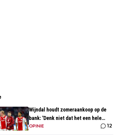
e
Wijndal houdt zomeraankoop op de
bank: 'Denk niet dat het een hele
12
goede verdediger is'
OPINIE