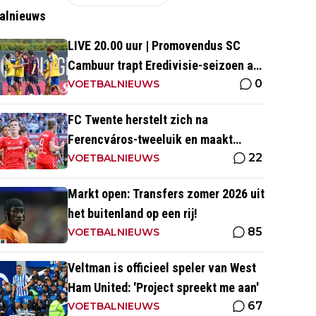
alnieuws
LIVE 20.00 uur | Promovendus SC
Cambuur trapt Eredivisie-seizoen af
0
tegen Excelsior
VOETBALNIEUWS
FC Twente herstelt zich na
Ferencváros-tweeluik en maakt
22
gehakt van Slowaakse opponent
VOETBALNIEUWS
Markt open: Transfers zomer 2026 uit
het buitenland op een rij!
85
VOETBALNIEUWS
Veltman is officieel speler van West
Ham United: 'Project spreekt me aan'
67
VOETBALNIEUWS