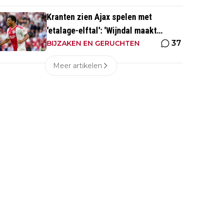
Kranten zien Ajax spelen met
'etalage-elftal': 'Wijndal maakt
37
laatste weken een prima indruk'
BIJZAKEN EN GERUCHTEN
Meer artikelen