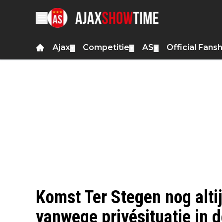
Ajax
Competitie
AS
Official Fans
▼
▼
▼
Komst Ter Stegen nog altijd
vanwege privésituatie in 