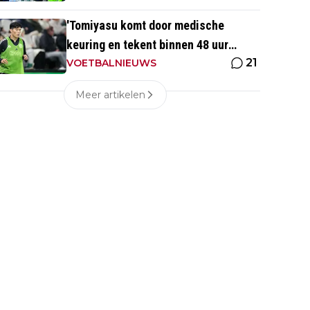
'Tomiyasu komt door medische
keuring en tekent binnen 48 uur
21
contract bij nieuwe club'
VOETBALNIEUWS
Meer artikelen