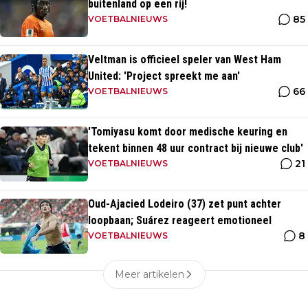
buitenland op een rij!
85
VOETBALNIEUWS
Veltman is officieel speler van West Ham
United: 'Project spreekt me aan'
66
VOETBALNIEUWS
'Tomiyasu komt door medische keuring en
tekent binnen 48 uur contract bij nieuwe club'
21
VOETBALNIEUWS
Oud-Ajacied Lodeiro (37) zet punt achter
loopbaan; Suárez reageert emotioneel
8
VOETBALNIEUWS
Meer artikelen