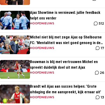
Ajax Showtime is vernieuwd: jullie feedback
helpt ons verder
512
HOOFDNIEUWS
Míchel niet blij met zege Ajax op Shelbourne
FC: 'Mentaliteit was niet goed genoeg in de
17
slotfase'
HOOFDNIEUWS
Bouwman is blij met vertrouwen Míchel en
spreekt duidelijk doel uit met Ajax
26
HOOFDNIEUWS
Brandt wil Ajax aan succes helpen: 'Grote
uitdaging die me aanspreekt, kijk ernaar uit'
13
HOOFDNIEUWS