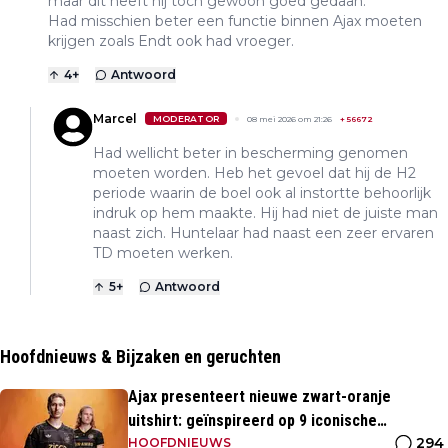
maar dit heeft hij toch gewoon goed gedaan.
Had misschien beter een functie binnen Ajax moeten
krijgen zoals Endt ook had vroeger.
4
+
Antwoord
Marcel
MODERATOR
08 mei 2026 om 21:26
+
56672
Had wellicht beter in bescherming genomen
moeten worden. Heb het gevoel dat hij de H2
periode waarin de boel ook al instortte behoorlijk
indruk op hem maakte. Hij had niet de juiste man
naast zich. Huntelaar had naast een zeer ervaren
TD moeten werken.
5
+
Antwoord
Hoofdnieuws & Bijzaken en geruchten
Ajax presenteert nieuwe zwart-oranje
uitshirt: geïnspireerd op 9 iconische
294
momenten uit clubhistorie
HOOFDNIEUWS