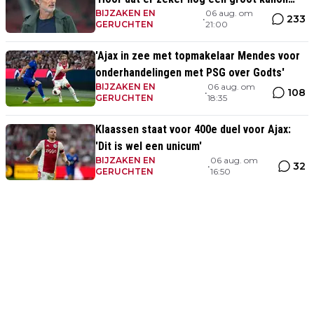
BIJZAKEN EN
06 aug. om
aankomt'
233
•
GERUCHTEN
21:00
'Ajax in zee met topmakelaar Mendes voor
onderhandelingen met PSG over Godts'
BIJZAKEN EN
06 aug. om
108
•
GERUCHTEN
18:35
Klaassen staat voor 400e duel voor Ajax:
'Dit is wel een unicum'
BIJZAKEN EN
06 aug. om
32
•
GERUCHTEN
16:50