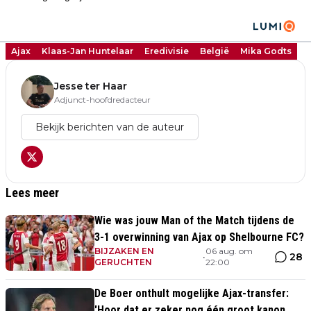
Ajax
Klaas-Jan Huntelaar
Eredivisie
België
Mika Godts
Jesse ter Haar
Adjunct-hoofdredacteur
Bekijk berichten van de auteur
Lees meer
Wie was jouw Man of the Match tijdens de
3-1 overwinning van Ajax op Shelbourne FC?
BIJZAKEN EN
06 aug. om
28
•
GERUCHTEN
22:00
De Boer onthult mogelijke Ajax-transfer:
'Hoor dat er zeker nog één groot kanon