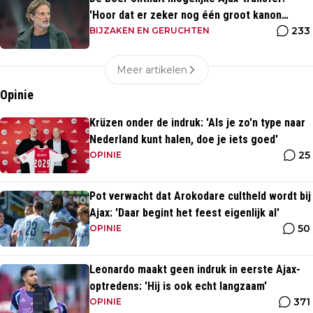
'Hoor dat er zeker nog één groot kanon
233
aankomt'
BIJZAKEN EN GERUCHTEN
Meer artikelen
Opinie
Krüzen onder de indruk: 'Als je zo'n type naar
Nederland kunt halen, doe je iets goed'
25
OPINIE
Pot verwacht dat Arokodare cultheld wordt bij
Ajax: 'Daar begint het feest eigenlijk al'
50
OPINIE
Leonardo maakt geen indruk in eerste Ajax-
optredens: 'Hij is ook echt langzaam'
371
OPINIE