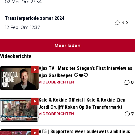
02 Mei. Om 23:34
Transferperiode zomer 2024
13
12 Feb. Om 12:37
Meer laden
Videoberichte
Ajax TV | Marc ter Stegen's First Interview as
Ajax Goalkeeper 🤍❤️🤍
0
VIDEOBERICHTEN
Kale & Kokkie Official | Kale & Kokkie Zien
Jordi Cruijff Koken Op De Transfermarkt
7
VIDEOBERICHTEN
AT5 | Supporters weer ouderwets ambitieus