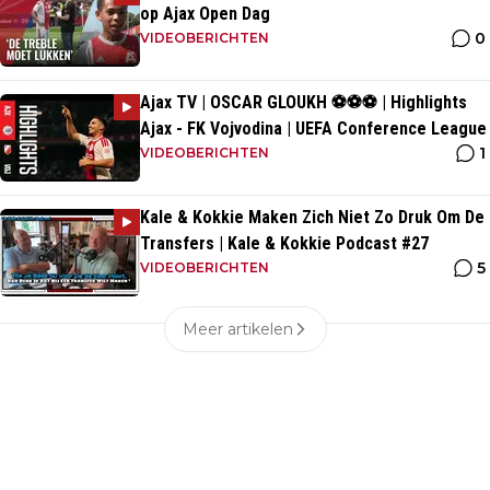
op Ajax Open Dag
0
VIDEOBERICHTEN
Ajax TV | OSCAR GLOUKH ⚽️⚽️⚽️ | Highlights
Ajax - FK Vojvodina | UEFA Conference League
1
VIDEOBERICHTEN
Kale & Kokkie Maken Zich Niet Zo Druk Om De
Transfers | Kale & Kokkie Podcast #27
5
VIDEOBERICHTEN
Meer artikelen