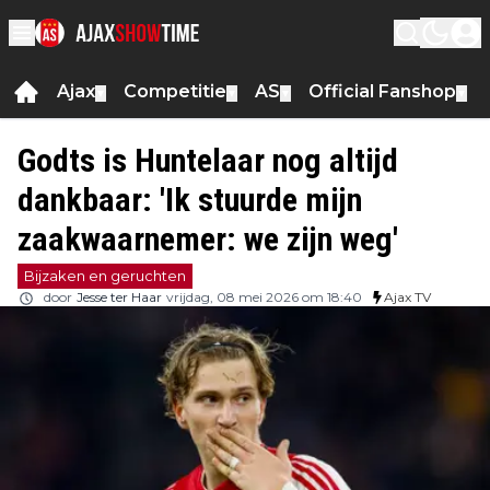
Ajax
Competitie
AS
Official Fanshop
▼
▼
▼
▼
Godts is Huntelaar nog altijd
dankbaar: 'Ik stuurde mijn
zaakwaarnemer: we zijn weg'
Bijzaken en geruchten
door
Jesse ter Haar
vrijdag, 08 mei 2026 om 18:40
Ajax TV