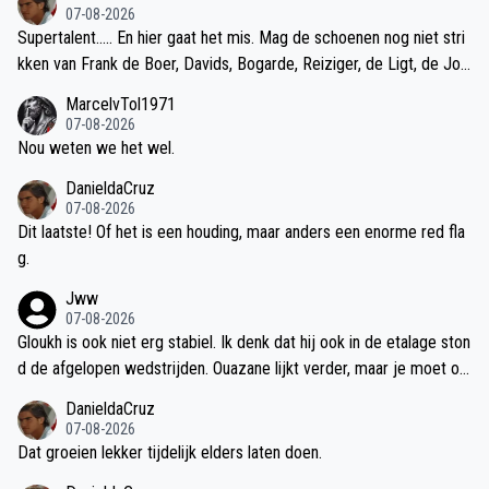
07-08-2026
Supertalent….. En hier gaat het mis. Mag de schoenen nog niet stri
kken van Frank de Boer, Davids, Bogarde, Reiziger, de Ligt, de Jon
g of een Hato.
MarcelvTol1971
07-08-2026
Nou weten we het wel.
DanieldaCruz
07-08-2026
Dit laatste! Of het is een houding, maar anders een enorme red fla
g.
Jww
07-08-2026
Gloukh is ook niet erg stabiel. Ik denk dat hij ook in de etalage ston
d de afgelopen wedstrijden. Ouazane lijkt verder, maar je moet oo
k waken dat er niet teveel van hem verwacht wordt.
DanieldaCruz
07-08-2026
Dat groeien lekker tijdelijk elders laten doen.