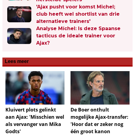
'Ajax pusht voor komst Michel;
club heeft wel shortlist van drie
alternatieve trainers'
Analyse Míchel: Is deze Spaanse
tacticus de ideale trainer voor
Ajax?