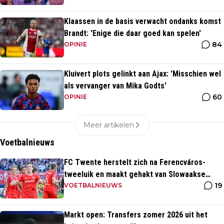
Klaassen in de basis verwacht ondanks komst
Brandt: 'Enige die daar goed kan spelen'
84
OPINIE
Kluivert plots gelinkt aan Ajax: 'Misschien wel
als vervanger van Mika Godts'
60
OPINIE
Meer artikelen
Voetbalnieuws
FC Twente herstelt zich na Ferencváros-
tweeluik en maakt gehakt van Slowaakse
19
opponent
VOETBALNIEUWS
Markt open: Transfers zomer 2026 uit het