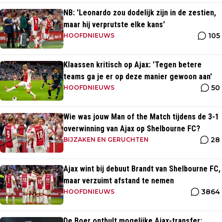
NB: 'Leonardo zou dodelijk zijn in de zestien,
maar hij verprutste elke kans'
105
HOOFDNIEUWS
Klaassen kritisch op Ajax: 'Tegen betere
teams ga je er op deze manier gewoon aan'
50
HOOFDNIEUWS
Wie was jouw Man of the Match tijdens de 3-1
overwinning van Ajax op Shelbourne FC?
28
BIJZAKEN EN GERUCHTEN
Ajax wint bij debuut Brandt van Shelbourne FC,
maar verzuimt afstand te nemen
3864
HOOFDNIEUWS
De Boer onthult mogelijke Ajax-transfer: