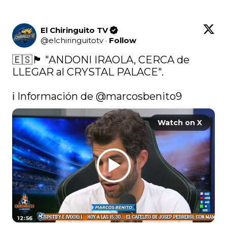
El Chiringuito TV
@
elchiringuitotv
·
Follow
🇪🇸🏴󠁧󠁢󠁥󠁮󠁧󠁿 "ANDONI IRAOLA, CERCA de 
LLEGAR al CRYSTAL PALACE".

ℹ️ Información de 
@marcosbenito9
Watch on X