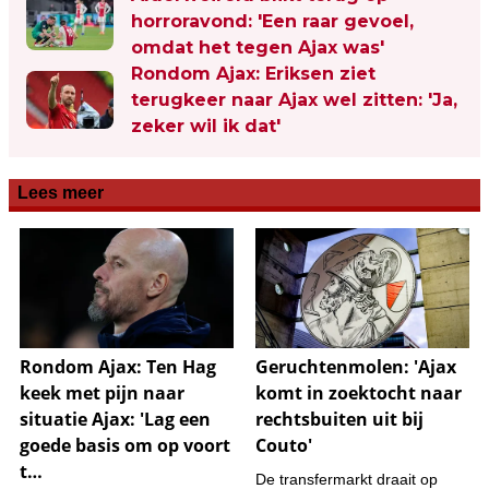
horroravond: 'Een raar gevoel,
omdat het tegen Ajax was'
Rondom Ajax: Eriksen ziet
terugkeer naar Ajax wel zitten: 'Ja,
zeker wil ik dat'