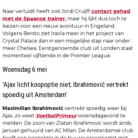
Naar verluidt heeft ook Jordi Cruijff
contact gehad
met de Spaanse trainer,
maar hij lijkt dus toch te
kiezen voor een nieuw avontuur in Engeland.
Volgens Benito ziet Iraola meer in het project van
Crystal Palace dan in een mogelijke stap naar onder
meer Chelsea. Eerstgenoemde club uit Londen staat
momenteel vijftiende in de Premier League.
Woensdag 6 mei
'Ajax licht koopoptie niet; Ibrahimović vertrekt
spoedig uit Amsterdam'
Maximilian Ibrahimović
vertrekt spoedig weer bij
Ajax, zo weet
VoetbalPrimeur
woensdagavond te
melden. De zoon van Zlatan Ibrahimović wordt sinds
januari gehuurd van AC Milan. De Amsterdamse club
heeft een koopoptie in de huurovereenkomst met