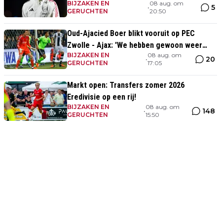
BIJZAKEN EN
08 aug. om
5
•
GERUCHTEN
20:50
Oud-Ajacied Boer blikt vooruit op PEC
Zwolle - Ajax: 'We hebben gewoon weer
BIJZAKEN EN
08 aug. om
kans tegen Ajax'
20
•
GERUCHTEN
17:05
Markt open: Transfers zomer 2026
Eredivisie op een rij!
BIJZAKEN EN
08 aug. om
148
•
GERUCHTEN
15:50