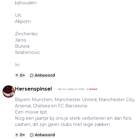
bijhouden:
Uit:
Akpom
Zinchenko
Jaros
Butera
Ibrahimovic
In:
0
+
Antwoord
Hersenspinsel
08 mei 2026 om 15:53
+
12040
Bayern München, Manchester United, Manchester City,
Arsenal, Chelsea en FC Barcelona.
Een mooie lijst.
Nog een jaartje bij ons je sterk verbeteren en dan fors
cashen, dit zijn geen clubs met lege zakken.
0
+
Antwoord