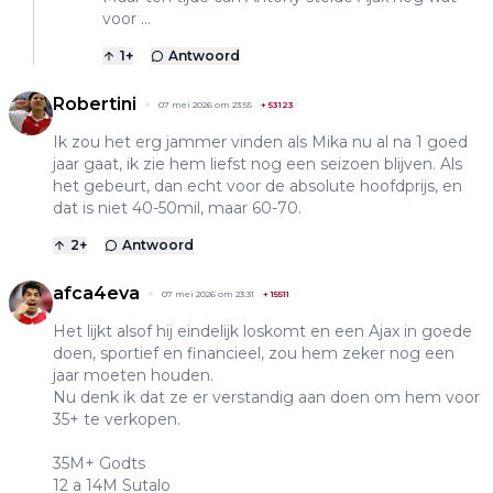
voor ...
1
+
Antwoord
Robertini
07 mei 2026 om 23:55
+
53123
Ik zou het erg jammer vinden als Mika nu al na 1 goed
jaar gaat, ik zie hem liefst nog een seizoen blijven. Als
het gebeurt, dan echt voor de absolute hoofdprijs, en
dat is niet 40-50mil, maar 60-70.
2
+
Antwoord
afca4eva
07 mei 2026 om 23:31
+
15511
Het lijkt alsof hij eindelijk loskomt en een Ajax in goede
doen, sportief en financieel, zou hem zeker nog een
jaar moeten houden.
Nu denk ik dat ze er verstandig aan doen om hem voor
35+ te verkopen.
35M+ Godts
12 a 14M Sutalo