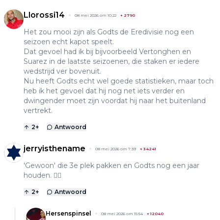
Llorossi14
08 mei 2026 om 10:22
+
2790
Het zou mooi zijn als Godts de Eredivisie nog een
seizoen echt kapot speelt.
Dat gevoel had ik bij bijvoorbeeld Vertonghen en
Suarez in de laatste seizoenen, die staken er iedere
wedstrijd ver bovenuit.
Nu heeft Godts echt wel goede statistieken, maar toch
heb ik het gevoel dat hij nog net iets verder en
dwingender moet zijn voordat hij naar het buitenland
vertrekt.
2
+
Antwoord
jerryisthename
08 mei 2026 om 7:39
+
34241
'Gewoon' die 3e plek pakken en Godts nog een jaar
houden. 👍🏽
2
+
Antwoord
Hersenspinsel
08 mei 2026 om 15:54
+
12040