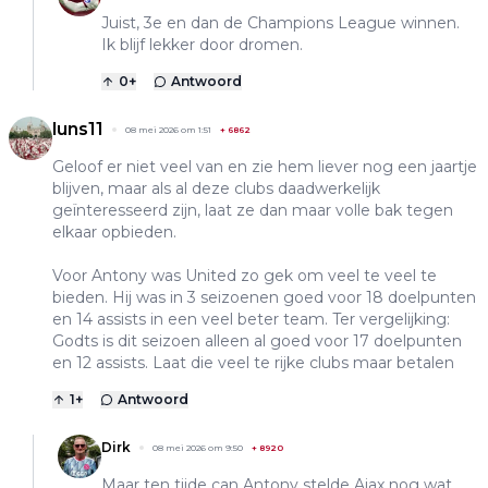
Juist, 3e en dan de Champions League winnen.
Ik blijf lekker door dromen.
0
+
Antwoord
luns11
08 mei 2026 om 1:51
+
6862
Geloof er niet veel van en zie hem liever nog een jaartje
blijven, maar als al deze clubs daadwerkelijk
geïnteresseerd zijn, laat ze dan maar volle bak tegen
elkaar opbieden.
Voor Antony was United zo gek om veel te veel te
bieden. Hij was in 3 seizoenen goed voor 18 doelpunten
en 14 assists in een veel beter team. Ter vergelijking:
Godts is dit seizoen alleen al goed voor 17 doelpunten
en 12 assists. Laat die veel te rijke clubs maar betalen
1
+
Antwoord
Dirk
08 mei 2026 om 9:50
+
8920
Maar ten tijde can Antony stelde Ajax nog wat