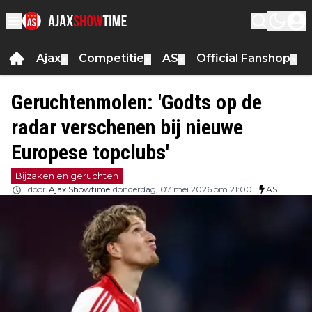
Ajax
Competitie
AS
Official Fanshop
▼
▼
▼
▼
Geruchtenmolen: 'Godts op de
radar verschenen bij nieuwe
Europese topclubs'
Bijzaken en geruchten
door
Ajax Showtime
donderdag, 07 mei 2026 om 21:00
AS