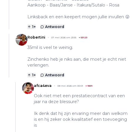
Aankoop - Baas/Janse - Itakura/Sutalo - Rosa
Linksback en een keepert mogen jullie invullen 😜
1
+
Antwoord
Robertini
07 mei 2026 om 23:55
+
53123
35mil is veel te weinig.
Zinchenko heb je niks aan, die moet je echt niet
verlengen.
1
+
Antwoord
afca4eva
08 mei 2026 om 00:01
+
15511
Ook niet met een prestatiecontract van een
jaar na deze blessure?
Ik denk dat hij zijn ervaring meer dan welkom
is en hij zeker ook kwalitatief een toevoeging
is