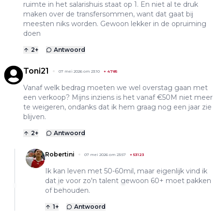
ruimte in het salarishuis staat op 1. En niet al te druk
maken over de transfersommen, want dat gaat bij
meesten niks worden. Gewoon lekker in de opruiming
doen
2
+
Antwoord
Toni21
07 mei 2026 om 23:10
+
4785
Vanaf welk bedrag moeten we wel overstag gaan met
een verkoop? Mijns inziens is het vanaf €50M niet meer
te weigeren, ondanks dat ik hem graag nog een jaar zie
blijven.
2
+
Antwoord
Robertini
07 mei 2026 om 23:57
+
53123
Ik kan leven met 50-60mil, maar eigenlijk vind ik
dat je voor zo'n talent gewoon 60+ moet pakken
of behouden.
1
+
Antwoord