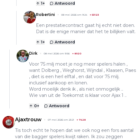
1
+
Antwoord
Robertini
08 mei 2026 om 9:24
+
53123
Een prestatiecontract gaat hij echt niet doen.
Dat is de enige manier dat het te billijken valt.
1
+
Antwoord
Dirk
08 mei 2026 om 9:56
+
8920
Voor 75 milj moet je nog meer spelers halen ,
want Dolberg , Weghorst, Wijndal , Klaasen, Paes
, diet is een herl elftal , en dat voor 75 milj.
inclusief aankoop en lonen.
Word moeilijk denk ik , als niet onmogelijk ..
Wie van uit de Toekomst is klaar voor Ajax 1 ..
0
+
Antwoord
Ajaxtrouw
07 mei 2026 om 23:21
+
7428
Tis toch echt te hopen dat we ook nog een fors aantal
van die bagger spelers kwijt raken. Ik zou zeggen