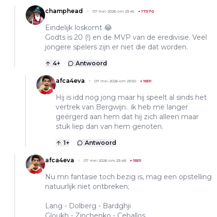
champhead
07 mei 2026 om 23:45
+
17370
Eindelijk loskomt 😂
Godts is 20 (!) en de MVP van de eredivisie. Veel
jongere spelers zijn er niet die dat worden.
4
+
Antwoord
afca4eva
07 mei 2026 om 23:50
+
15511
Hij is idd nog jong maar hij speelt al sinds het
vertrek van Bergwijn.. ik heb me langer
geërgerd aan hem dat hij zich alleen maar
stuk liep dan van hem genoten.
1
+
Antwoord
afca4eva
07 mei 2026 om 23:48
+
15511
Nu mn fantasie toch bezig is, mag een opstelling
natuurlijk niet ontbreken;
Lang - Dolberg - Bardghji
Gloukh - Zinchenko - Ceballos