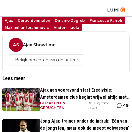
Ajax
Geruchtenmolen
Dinamo Zagreb
Francesco Farioli
Maximilian Ibrahimovic
Andoni Iraola
AS
Ajax Showtime
Bekijk berichten van de auteur
Lees meer
Ajax aan vooravond start Eredivisie:
Amsterdamse club begint vrijwel altijd met
BIJZAKEN EN
08 aug. om
zege
49
•
GERUCHTEN
21:00
Jong Ajax-trainer onder de indruk: 'Eén van
de jongsten, maar ook de meest volwassen'