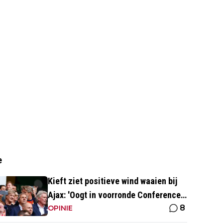
e
Kieft ziet positieve wind waaien bij
Ajax: 'Oogt in voorronde Conference
8
League fris en energiek'
OPINIE