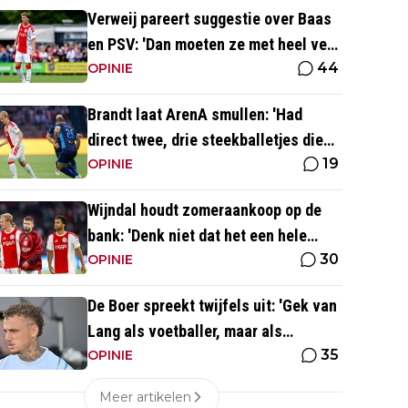
Verweij pareert suggestie over Baas
en PSV: 'Dan moeten ze met heel veel
44
geld over de brug komen'
OPINIE
Brandt laat ArenA smullen: 'Had
direct twee, drie steekballetjes die
19
gewoon perfect waren'
OPINIE
Wijndal houdt zomeraankoop op de
bank: 'Denk niet dat het een hele
30
goede verdediger is'
OPINIE
De Boer spreekt twijfels uit: 'Gek van
Lang als voetballer, maar als
35
persoonlijkheid niet'
OPINIE
Meer artikelen