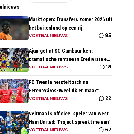
alnieuws
Markt open: Transfers zomer 2026 uit
het buitenland op een rij!
85
VOETBALNIEUWS
Ajax-getint SC Cambuur kent
dramatische rentree in Eredivisie en
18
krijgt pak slaag in eigen huis
VOETBALNIEUWS
FC Twente herstelt zich na
Ferencváros-tweeluik en maakt
22
gehakt van Slowaakse opponent
VOETBALNIEUWS
Veltman is officieel speler van West
Ham United: 'Project spreekt me aan'
67
VOETBALNIEUWS