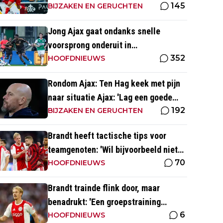
145
BIJZAKEN EN GERUCHTEN
Jong Ajax gaat ondanks snelle
voorsprong onderuit in
352
seizoensopener tegen FC Dordrecht
HOOFDNIEUWS
Rondom Ajax: Ten Hag keek met pijn
naar situatie Ajax: 'Lag een goede
192
basis om op voort te borduren'
BIJZAKEN EN GERUCHTEN
Brandt heeft tactische tips voor
teamgenoten: 'Wil bijvoorbeeld niet
70
dat Mika te veel naar binnen komt'
HOOFDNIEUWS
Brandt trainde flink door, maar
benadrukt: 'Een groepstraining
6
nabootsen is toch vrij lastig in je
HOOFDNIEUWS