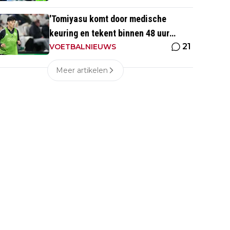
'Tomiyasu komt door medische
keuring en tekent binnen 48 uur
21
contract bij nieuwe club'
VOETBALNIEUWS
Meer artikelen