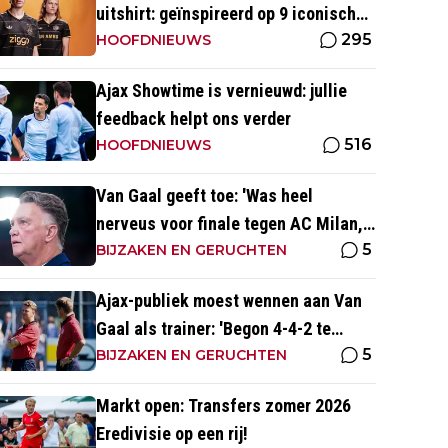
uitshirt: geïnspireerd op 9 iconische
295
momenten uit clubhistorie
HOOFDNIEUWS
Ajax Showtime is vernieuwd: jullie
feedback helpt ons verder
516
HOOFDNIEUWS
Van Gaal geeft toe: 'Was heel
nerveus voor finale tegen AC Milan,
5
wist dat ze zich zouden aanpassen'
BIJZAKEN EN GERUCHTEN
Ajax-publiek moest wennen aan Van
Gaal als trainer: 'Begon 4-4-2 te
5
spelen, vloeken in de kerk'
BIJZAKEN EN GERUCHTEN
Markt open: Transfers zomer 2026
Eredivisie op een rij!