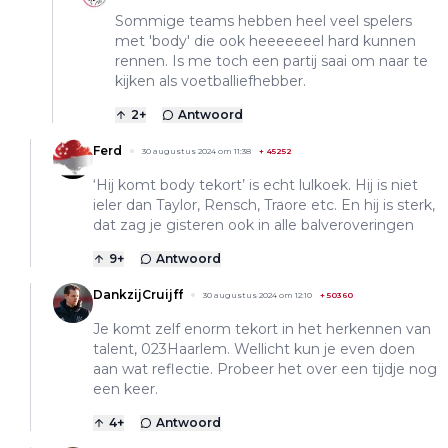
Sommige teams hebben heel veel spelers
met 'body' die ook heeeeeeel hard kunnen
rennen. Is me toch een partij saai om naar te
kijken als voetballiefhebber.
2
+
Antwoord
Ferd
30 augustus 2024 om 11:38
+
45252
‘Hij komt body tekort’ is echt lulkoek. Hij is niet
ieler dan Taylor, Rensch, Traore etc. En hij is sterk,
dat zag je gisteren ook in alle balveroveringen
9
+
Antwoord
DankzijCruijff
30 augustus 2024 om 12:10
+
50360
Je komt zelf enorm tekort in het herkennen van
talent, 023Haarlem. Wellicht kun je even doen
aan wat reflectie. Probeer het over een tijdje nog
een keer.
4
+
Antwoord