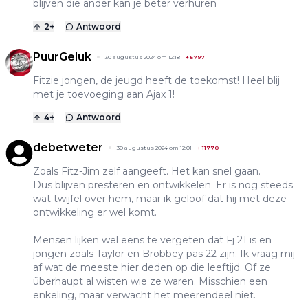
blijven die ander kan je beter verhuren
2
+
Antwoord
PuurGeluk
30 augustus 2024 om 12:18
+
5797
Fitzie jongen, de jeugd heeft de toekomst! Heel blij
met je toevoeging aan Ajax 1!
4
+
Antwoord
debetweter
30 augustus 2024 om 12:01
+
11770
Zoals Fitz-Jim zelf aangeeft. Het kan snel gaan.
Dus blijven presteren en ontwikkelen. Er is nog steeds
wat twijfel over hem, maar ik geloof dat hij met deze
ontwikkeling er wel komt.
Mensen lijken wel eens te vergeten dat Fj 21 is en
jongen zoals Taylor en Brobbey pas 22 zijn. Ik vraag mij
af wat de meeste hier deden op die leeftijd. Of ze
überhaupt al wisten wie ze waren. Misschien een
enkeling, maar verwacht het meerendeel niet.