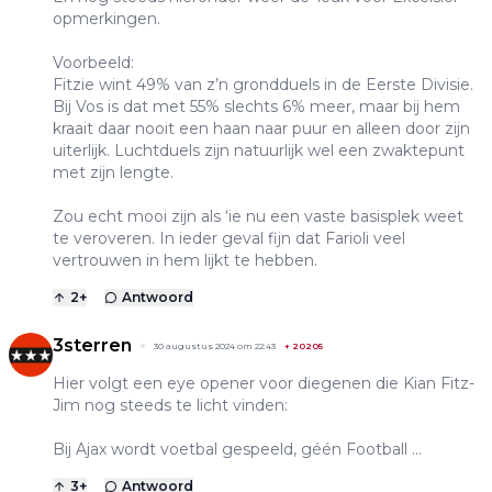
opmerkingen.
Voorbeeld:
Fitzie wint 49% van z’n grondduels in de Eerste Divisie.
Bij Vos is dat met 55% slechts 6% meer, maar bij hem
kraait daar nooit een haan naar puur en alleen door zijn
uiterlijk. Luchtduels zijn natuurlijk wel een zwaktepunt
met zijn lengte.
Zou echt mooi zijn als ‘ie nu een vaste basisplek weet
te veroveren. In ieder geval fijn dat Farioli veel
vertrouwen in hem lijkt te hebben.
2
+
Antwoord
3sterren
30 augustus 2024 om 22:43
+
20205
Hier volgt een eye opener voor diegenen die Kian Fitz-
Jim nog steeds te licht vinden:
Bij Ajax wordt voetbal gespeeld, géén Football ...
3
+
Antwoord