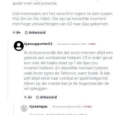
speler met veel potentie.
Ook interessant om het verschil in traject te zien tussen
Fitz-Jim en Rio Hillen. Die zijn op hetzelfde moment
met hoge verwachtingen van AZ naar Ajax gekomen.
8
+
Antwoord
Ajaxsupporter02
30 augustus 2024 om 10:59
+
16621
Ik vind persoonlijk dat dat soort mensen altijd een
gebrek aan voetbalvisie hebben. Of in ieder geval
een visie die haaks staat op 1 die Ajax zou
moeten hebben. En diezelfde mensen hebben
vaak liever types als Tahirovic, want fysiek. Ik kijk
zelf altijd eerst naar voetbal en spelintelligentie.
Alleen op die manier kan je de tegenstander de
wil opleggen.
4
+
Antwoord
tijssenajax
30 augustus 2024 om 21:10
+
27632