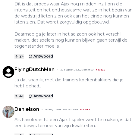
Dit is dat proces waar Ajax nog midden inzit om die
intensiteit en het enthousiasme wat ze in het begin van
de wedstrijd lieten zien ook aan het einde nog kunnen
laten zien. Dat wordt zorgvuldig opgebouwd.
Daarmee ga je later in het seizoen ook het verschil
maken, dat spelers nog kunnen blijven gaan terwijl de
tegenstander moe is.
2
+
Antwoord
FlyingDutchMan
30 augustus 2024 om 9:49
+
17335
Ja dat snap ik, met die trainers koekenbakkers die je
hebt gehad..
4
+
Antwoord
Danielson
30 augustus 2024 om 9:39
+
72182
Als Farioli van FJ een Ajax 1 speler weet te maken, is dat
een bewijs temeer van zijn kwaliteiten.