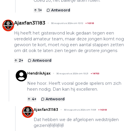
Goed zo, het balletje laten rollen.
1
+
Antwoord
Ajaxfan31183
30 augustus 2024 om 10:12
+
16393
Hij heeft het gisteravond leuk gedaan tegen een
veredeld amateur team, maar deze jongen komt nog
gewoon te kort, moet nog een aantal stappen zetten
om dit ook te laten zien tegen de grotere jongens
2
+
Antwoord
HendrikAjax
30 augustus 2024 om 10:21
+
18753
Nee hoor. Heeft vooral goede spelers om zich
heen nodig. Dan kan hij excelleren.
4
+
Antwoord
Ajaxfan31183
30 augustus 2024 om 11:59
+
16393
Dat hebben we de afgelopen wedstrijden
gezien🤣🤣🤣🤣