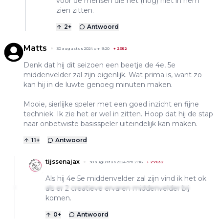
voor de mensen die het (nog) niet in hem
zien zitten.
2
+
Antwoord
Matts
30 augustus 2024 om 9:20
+
2352
Denk dat hij dit seizoen een beetje de 4e, 5e
middenvelder zal zijn eigenlijk. Wat prima is, want zo
kan hij in de luwte genoeg minuten maken.
Mooie, sierlijke speler met een goed inzicht en fijne
techniek. Ik zie het er wel in zitten. Hoop dat hij de stap
naar onbetwiste basisspeler uiteindelijk kan maken.
11
+
Antwoord
tijssenajax
30 augustus 2024 om 21:16
+
27632
Als hij 4e 5e middenvelder zal zijn vind ik het ok
als er 2 creatieve ervaren middenvelder bij
komen.
0
+
Antwoord