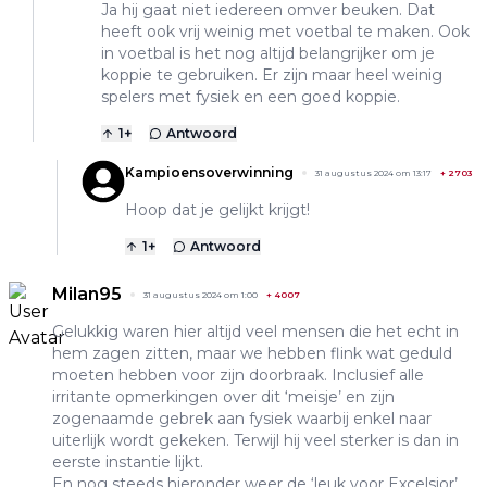
Ja hij gaat niet iedereen omver beuken. Dat
heeft ook vrij weinig met voetbal te maken. Ook
in voetbal is het nog altijd belangrijker om je
koppie te gebruiken. Er zijn maar heel weinig
spelers met fysiek en een goed koppie.
1
+
Antwoord
Kampioensoverwinning
31 augustus 2024 om 13:17
+
2703
Hoop dat je gelijkt krijgt!
1
+
Antwoord
Milan95
31 augustus 2024 om 1:00
+
4007
Gelukkig waren hier altijd veel mensen die het echt in
hem zagen zitten, maar we hebben flink wat geduld
moeten hebben voor zijn doorbraak. Inclusief alle
irritante opmerkingen over dit ‘meisje’ en zijn
zogenaamde gebrek aan fysiek waarbij enkel naar
uiterlijk wordt gekeken. Terwijl hij veel sterker is dan in
eerste instantie lijkt.
En nog steeds hieronder weer de ‘leuk voor Excelsior’