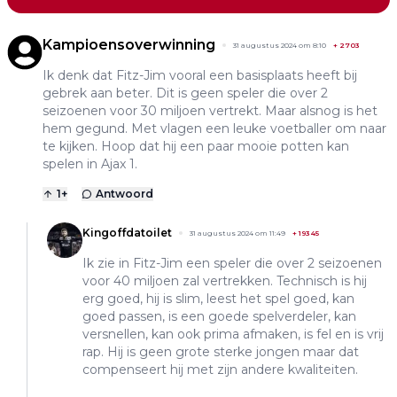
Kampioensoverwinning
31 augustus 2024 om 8:10
+
2703
Ik denk dat Fitz-Jim vooral een basisplaats heeft bij
gebrek aan beter. Dit is geen speler die over 2
seizoenen voor 30 miljoen vertrekt. Maar alsnog is het
hem gegund. Met vlagen een leuke voetballer om naar
te kijken. Hoop dat hij een paar mooie potten kan
spelen in Ajax 1.
1
+
Antwoord
Kingoffdatoilet
31 augustus 2024 om 11:49
+
19345
Ik zie in Fitz-Jim een speler die over 2 seizoenen
voor 40 miljoen zal vertrekken. Technisch is hij
erg goed, hij is slim, leest het spel goed, kan
goed passen, is een goede spelverdeler, kan
versnellen, kan ook prima afmaken, is fel en is vrij
rap. Hij is geen grote sterke jongen maar dat
compenseert hij met zijn andere kwaliteiten.