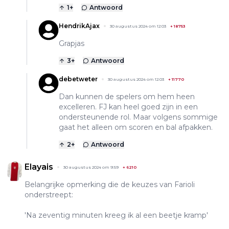
1
+
Antwoord
HendrikAjax
30 augustus 2024 om 12:03
+
18753
Grapjas
3
+
Antwoord
debetweter
30 augustus 2024 om 12:03
+
11770
Dan kunnen de spelers om hem heen
excelleren. FJ kan heel goed zijn in een
ondersteunende rol. Maar volgens sommige
gaat het alleen om scoren en bal afpakken.
2
+
Antwoord
Elayais
30 augustus 2024 om 9:59
+
6210
Belangrijke opmerking die de keuzes van Farioli
onderstreept:
'Na zeventig minuten kreeg ik al een beetje kramp'