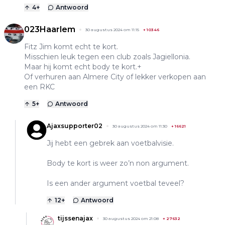
4
+
Antwoord
023Haarlem
30 augustus 2024 om 11:15
+
10346
Fitz Jim komt echt te kort.
Misschien leuk tegen een club zoals Jagiellonia.
Maar hij komt echt body te kort.+
Of verhuren aan Almere City of lekker verkopen aan
een RKC
5
+
Antwoord
Ajaxsupporter02
30 augustus 2024 om 11:30
+
16621
Jij hebt een gebrek aan voetbalvisie.
Body te kort is weer zo’n non argument.
Is een ander argument voetbal teveel?
12
+
Antwoord
tijssenajax
30 augustus 2024 om 21:08
+
27632