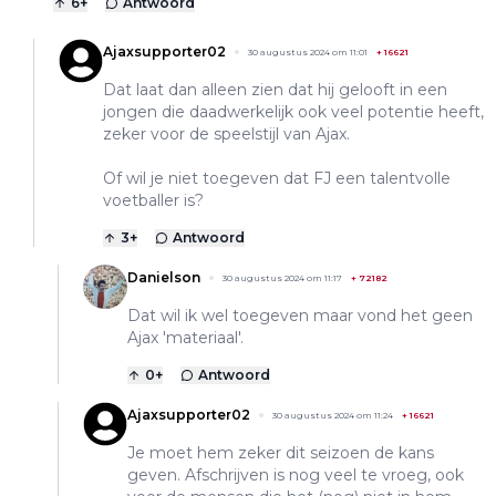
6
+
Antwoord
Ajaxsupporter02
30 augustus 2024 om 11:01
+
16621
Dat laat dan alleen zien dat hij gelooft in een
jongen die daadwerkelijk ook veel potentie heeft,
zeker voor de speelstijl van Ajax.
Of wil je niet toegeven dat FJ een talentvolle
voetballer is?
3
+
Antwoord
Danielson
30 augustus 2024 om 11:17
+
72182
Dat wil ik wel toegeven maar vond het geen
Ajax 'materiaal'.
0
+
Antwoord
Ajaxsupporter02
30 augustus 2024 om 11:24
+
16621
Je moet hem zeker dit seizoen de kans
geven. Afschrijven is nog veel te vroeg, ook