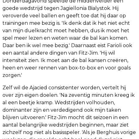
Donderdagavond speelde de middenvelder een
goede wedstrijd tegen Jagiellonia Bialystok. Hij
veroverde veel ballen en geeft toe dat hij daar op
trainingen mee bezig is. 'Ik denk dat ik het niet echt
van mijn duelkracht moet hebben, dus ik moet het
spel meer lezen en weten waar de bal kan komen.
Daar ben ik wel mee bezig.' Daarnaast eist Farioli ook
een aantal andere dingen van Fitz-Jim. 'Hij wil
intensiteit zien. Ik moet aan de bal kansen creëren,
heen en weer rennen van box-to-box en voor goals
zorgen.'
Zelf wil de Ajacied consistenter worden, vertelt hij
over zijn eigen doelen. 'Na zeventig minuten kreeg ik
al een beetje kramp. Wedstrijden volhouden,
dominanter zijn en verdedigend ook mijn taken
blijven uitvoeren.' Fitz-Jim mocht dit seizoen in een
aantal belangrijke wedstrijden beginnen, maar ziet
zichzelf nog niet als basisspeler. 'Als je Berghuis vorige