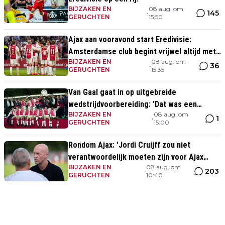
BIJZAKEN EN
08 aug. om
145
•
GERUCHTEN
15:50
Ajax aan vooravond start Eredivisie:
Amsterdamse club begint vrijwel altijd met
BIJZAKEN EN
08 aug. om
zege
36
•
GERUCHTEN
15:35
Van Gaal gaat in op uitgebreide
wedstrijdvoorbereiding: 'Dat was een
BIJZAKEN EN
08 aug. om
aparte discipline, een ritme'
1
•
GERUCHTEN
15:00
Rondom Ajax: 'Jordi Cruijff zou niet
verantwoordelijk moeten zijn voor Ajax
BIJZAKEN EN
08 aug. om
Vrouwen'
203
•
GERUCHTEN
10:40