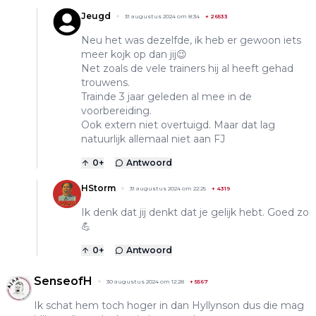
Jeugd
31 augustus 2024 om 8:34
+
26533
Neu het was dezelfde, ik heb er gewoon iets
meer kojk op dan jij😉
Net zoals de vele trainers hij al heeft gehad
trouwens.
Trainde 3 jaar geleden al mee in de
voorbereiding.
Ook extern niet overtuigd. Maar dat lag
natuurlijk allemaal niet aan FJ
0
+
Antwoord
HStorm
31 augustus 2024 om 22:25
+
4319
Ik denk dat jij denkt dat je gelijk hebt. Goed zo
💪
0
+
Antwoord
SenseofH
30 augustus 2024 om 12:28
+
5567
Ik schat hem toch hoger in dan Hyllynson dus die mag