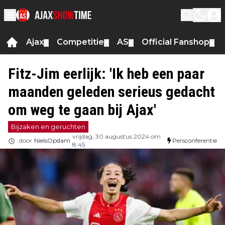
Ajax
Competitie
AS
Official Fanshop
▼
▼
▼
▼
Fitz-Jim eerlijk: 'Ik heb een paar
maanden geleden serieus gedacht
om weg te gaan bij Ajax'
Bijzaken en geruchten
vrijdag, 30 augustus 2024 om
door
NielsOpdam
Persconferentie
8:45