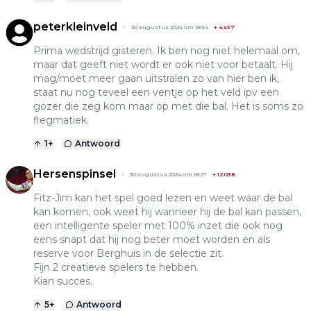
peterkleinveld
30 augustus 2024 om 18:54
+
4437
Prima wedstrijd gisteren. Ik ben nog niet helemaal om,
maar dat geeft niet wordt er ook niet voor betaalt. Hij
mag/moet meer gaan uitstralen zo van hier ben ik,
staat nu nog teveel een ventje op het veld ipv een
gozer die zeg kom maar op met die bal. Het is soms zo
flegmatiek.
1
+
Antwoord
Hersenspinsel
30 augustus 2024 om 18:27
+
12038
Fitz-Jim kan het spel goed lezen en weet waar de bal
kan komen, ook weet hij wanneer hij de bal kan passen,
een intelligente speler met 100% inzet die ook nog
eens snapt dat hij nog beter moet worden en als
reserve voor Berghuis in de selectie zit.
Fijn 2 creatieve spelers te hebben.
Kian succes.
5
+
Antwoord