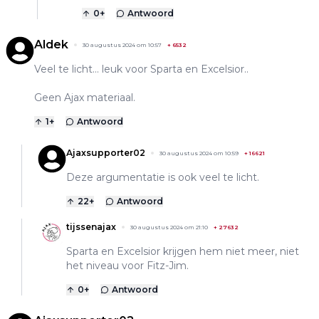
0
+
Antwoord
Aldek
30 augustus 2024 om 10:57
+
6532
Veel te licht… leuk voor Sparta en Excelsior..
Geen Ajax materiaal.
1
+
Antwoord
Ajaxsupporter02
30 augustus 2024 om 10:59
+
16621
Deze argumentatie is ook veel te licht.
22
+
Antwoord
tijssenajax
30 augustus 2024 om 21:10
+
27632
Sparta en Excelsior krijgen hem niet meer, niet
het niveau voor Fitz-Jim.
0
+
Antwoord