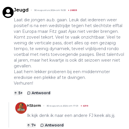
Jeugd
30 augustus 2024 om 15:33
+
26533
Laat die jongen au.b. gaan. Leuk dat iedereen weer
positief is na een wedstrijdje tegen het slechtste elftal
van Europa maar Fitz gaat Ajax niet verder brengen.
Komt zoveel tekort. Veel te vaak onzichtbaar. Veel te
weinig de verticale pass, doet alles op een gezapig
tempo, te weinig dynamiek, teveel vrijblijvend rondo
voetbal met niets toevoegende passjes. Best talentvol
al jaren, maar het kwartje is ook dit seizoen weer niet
gevallen.
Laat hem lekker proberen bij een middenmoter
eredivisie een plekke af te dwingen.
Verhuren!
5
+
Antwoord
HStorm
30 augustus 2024 om 17:01
+
4319
Ik kijk denk ik naar een andere FJ keek als jij.
7
+
Antwoord