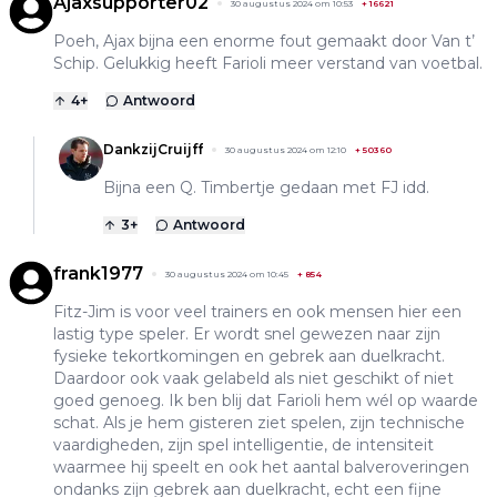
Ajaxsupporter02
30 augustus 2024 om 10:53
+
16621
Poeh, Ajax bijna een enorme fout gemaakt door Van t’
Schip. Gelukkig heeft Farioli meer verstand van voetbal.
4
+
Antwoord
DankzijCruijff
30 augustus 2024 om 12:10
+
50360
Bijna een Q. Timbertje gedaan met FJ idd.
3
+
Antwoord
frank1977
30 augustus 2024 om 10:45
+
854
Fitz-Jim is voor veel trainers en ook mensen hier een
lastig type speler. Er wordt snel gewezen naar zijn
fysieke tekortkomingen en gebrek aan duelkracht.
Daardoor ook vaak gelabeld als niet geschikt of niet
goed genoeg. Ik ben blij dat Farioli hem wél op waarde
schat. Als je hem gisteren ziet spelen, zijn technische
vaardigheden, zijn spel intelligentie, de intensiteit
waarmee hij speelt en ook het aantal balveroveringen
ondanks zijn gebrek aan duelkracht, echt een fijne