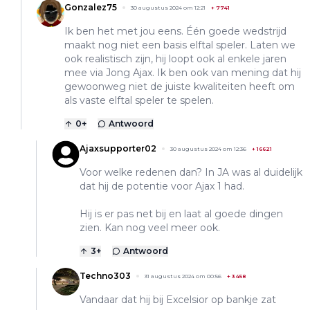
Gonzalez75
30 augustus 2024 om 12:21
+
7741
Ik ben het met jou eens. Één goede wedstrijd
maakt nog niet een basis elftal speler. Laten we
ook realistisch zijn, hij loopt ook al enkele jaren
mee via Jong Ajax. Ik ben ook van mening dat hij
gewoonweg niet de juiste kwaliteiten heeft om
als vaste elftal speler te spelen.
0
+
Antwoord
Ajaxsupporter02
30 augustus 2024 om 12:36
+
16621
Voor welke redenen dan? In JA was al duidelijk
dat hij de potentie voor Ajax 1 had.
Hij is er pas net bij en laat al goede dingen
zien. Kan nog veel meer ook.
3
+
Antwoord
Techno303
31 augustus 2024 om 00:56
+
3458
Vandaar dat hij bij Excelsior op bankje zat