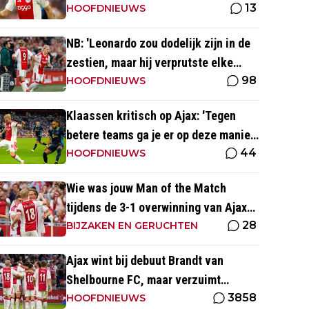
13
kijk ernaar uit'
HOOFDNIEUWS
NB: 'Leonardo zou dodelijk zijn in de
zestien, maar hij verprutste elke
98
kans'
HOOFDNIEUWS
Klaassen kritisch op Ajax: 'Tegen
betere teams ga je er op deze manier
44
gewoon aan'
HOOFDNIEUWS
Wie was jouw Man of the Match
tijdens de 3-1 overwinning van Ajax
28
op Shelbourne FC?
BIJZAKEN EN GERUCHTEN
Ajax wint bij debuut Brandt van
Shelbourne FC, maar verzuimt
3858
afstand te nemen
HOOFDNIEUWS