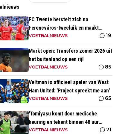
alnieuws
FC Twente herstelt zich na
Ferencváros-tweeluik en maakt
19
gehakt van Slowaakse opponent
VOETBALNIEUWS
Markt open: Transfers zomer 2026 uit
het buitenland op een rij!
85
VOETBALNIEUWS
Veltman is officieel speler van West
Ham United: 'Project spreekt me aan'
65
VOETBALNIEUWS
'Tomiyasu komt door medische
keuring en tekent binnen 48 uur
21
contract bij nieuwe club'
VOETBALNIEUWS