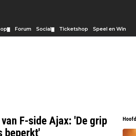
hop
Forum
Social
Ticketshop
Speel en Win
▼
▼
 van F-side Ajax: 'De grip
Hoofd
s beperkt'