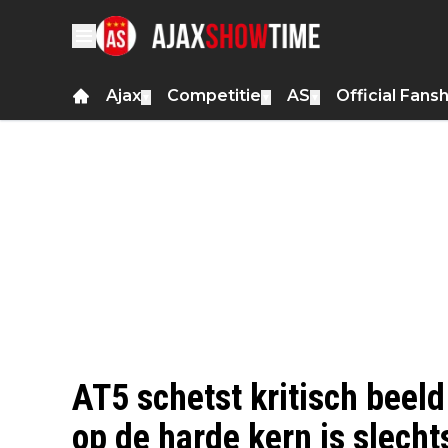
Ajax
Competitie
AS
Official Fans
▼
▼
▼
AT5 schetst kritisch beeld
op de harde kern is slecht