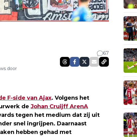
67
uws door
de F-side van Ajax
. Volgens het
uurwerk de
Johan Cruijff ArenA
ards tegen het medium dat zij uit
der snel ingrijpen. Daarnaast
e maken hebben gehad met