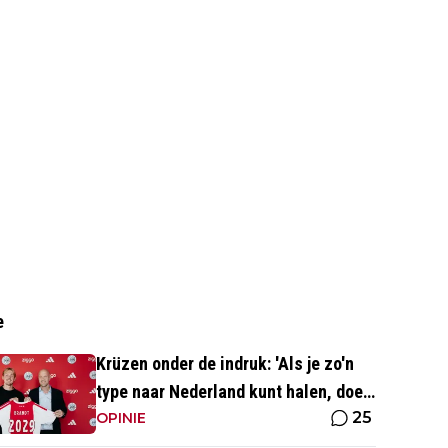
e
Krüzen onder de indruk: 'Als je zo'n
type naar Nederland kunt halen, doe
25
je iets goed'
OPINIE