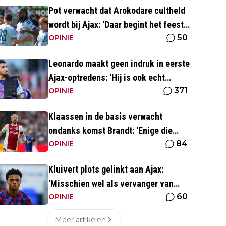
Pot verwacht dat Arokodare cultheld
wordt bij Ajax: 'Daar begint het feest
50
eigenlijk al'
OPINIE
Leonardo maakt geen indruk in eerste
Ajax-optredens: 'Hij is ook echt
371
langzaam'
OPINIE
Klaassen in de basis verwacht
ondanks komst Brandt: 'Enige die
84
daar goed kan spelen'
OPINIE
Kluivert plots gelinkt aan Ajax:
'Misschien wel als vervanger van
60
Mika Godts'
OPINIE
Meer artikelen