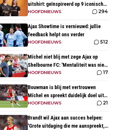
uitshirt: geïnspireerd op 9 iconische
294
momenten uit clubhistorie
HOOFDNIEUWS
Ajax Showtime is vernieuwd: jullie
feedback helpt ons verder
512
HOOFDNIEUWS
Míchel niet blij met zege Ajax op
Shelbourne FC: 'Mentaliteit was niet
17
goed genoeg in de slotfase'
HOOFDNIEUWS
Bouwman is blij met vertrouwen
Míchel en spreekt duidelijk doel uit
21
met Ajax
HOOFDNIEUWS
Brandt wil Ajax aan succes helpen:
'Grote uitdaging die me aanspreekt,