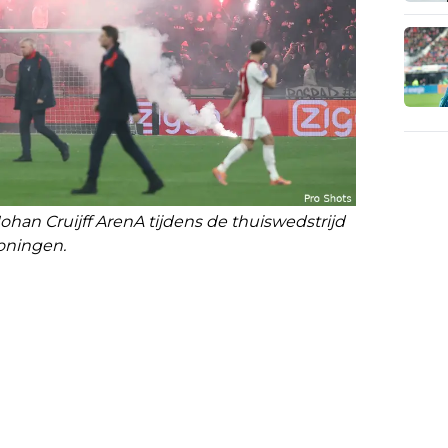
han Cruijff ArenA tijdens de thuiswedstrijd
oningen.